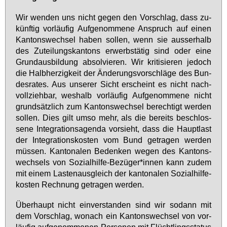
Wir wen­den uns nicht ge­gen den Vor­schlag, dass zu­
künf­tig vor­läu­fig Auf­ge­nom­me­ne An­spruch auf ei­nen
Kan­tons­wech­sel ha­ben sol­len, wenn sie aus­ser­halb
des Zu­tei­lungs­kan­tons er­werbs­tä­tig sind oder ei­ne
Grund­aus­bil­dung ab­sol­vie­ren. Wir kri­ti­sie­ren je­doch
die Halb­her­zig­keit der Än­de­rungs­vor­schlä­ge des Bun­
des­ra­tes. Aus un­se­rer Sicht er­scheint es nicht nach­
voll­zieh­bar, wes­halb vor­läu­fig Auf­ge­nom­me­ne nicht
grund­sätz­lich zum Kan­tons­wech­sel be­rech­tigt wer­den
sol­len. Dies gilt um­so mehr, als die be­reits be­schlos­
se­ne In­te­gra­ti­ons­agen­da vor­sieht, dass die Haupt­last
der In­te­gra­ti­ons­kos­ten vom Bund ge­tra­gen wer­den
müs­sen. Kan­to­na­len Be­den­ken we­gen des Kan­tons­
wech­sels von So­zi­al­hil­fe-Be­zü­ger*in­nen kann zu­dem
mit ei­nem Las­ten­aus­gleich der kan­to­na­len So­zi­al­hil­fe­
kos­ten Rech­nung ge­tra­gen wer­den.
Über­haupt nicht ein­ver­stan­den sind wir so­dann mit
dem Vor­schlag, wo­nach ein Kan­tons­wech­sel von vor­