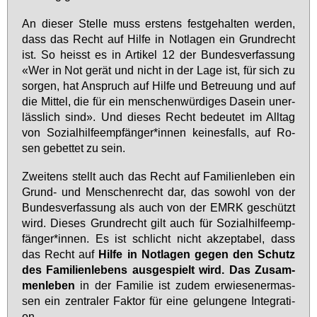
An die­ser Stel­le muss ers­tens fest­ge­hal­ten wer­den,
dass das Recht auf Hil­fe in Not­la­gen ein Grund­recht
ist. So heisst es in Ar­ti­kel 12 der Bun­des­ver­fas­sung
«Wer in Not ge­rät und nicht in der La­ge ist, für sich zu
sor­gen, hat An­spruch auf Hil­fe und Be­treu­ung und auf
die Mit­tel, die für ein men­schen­wür­di­ges Da­sein un­er­
läss­lich sind». Und die­ses Recht be­deu­tet im All­tag
von So­zi­al­hil­fe­emp­fän­ger*in­nen kei­nes­falls, auf Ro­
sen ge­bet­tet zu sein.
Zwei­tens stellt auch das Recht auf Fa­mi­li­en­le­ben ein
Grund- und Men­schen­recht dar, das so­wohl von der
Bun­des­ver­fas­sung als auch von der EM­RK ge­schützt
wird. Die­ses Grund­recht gilt auch für So­zi­al­hil­fe­emp­
fän­ger*in­nen. Es ist schlicht nicht ak­zep­ta­bel, dass
das Recht auf
Hil­fe in Not­la­gen ge­gen den Schutz
des Fa­mi­li­en­le­bens aus­ge­spielt wird. Das Zu­sam­
men­le­ben
in der Fa­mi­lie ist zu­dem er­wie­se­ner­mas­
sen ein zen­tra­ler Fak­tor für ei­ne ge­lun­ge­ne In­te­gra­ti­
on.