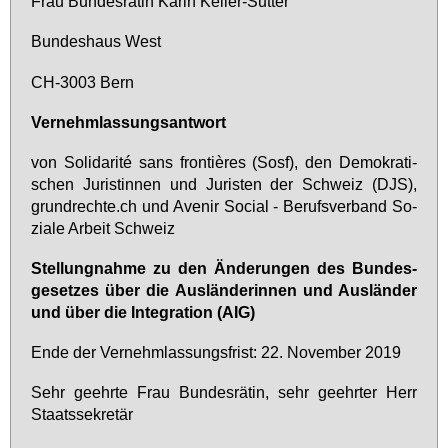
Frau Bun­des­rä­tin Ka­rin Kel­ler-Sut­ter
Bun­des­haus West
CH-3003 Bern
Ver­nehm­las­sungs­ant­wort
von So­li­da­rité sans fron­tières (Sosf), den De­mo­kra­ti­
schen Ju­ris­tin­nen und Ju­ris­ten der Schweiz (DJS),
grund­rech­te.ch und Ave­nir So­ci­al - Be­rufs­ver­band So­
zia­le Ar­beit Schweiz
Stel­lung­nah­me zu den Än­de­run­gen des Bun­des­
ge­set­zes über die Aus­län­de­rin­nen und Aus­län­der
und über die In­te­gra­ti­on (AIG)
En­de der Ver­nehm­las­sungs­frist: 22. No­vem­ber 2019
Sehr ge­ehr­te Frau Bun­des­rä­tin, sehr ge­ehr­ter Herr
Staats­se­kre­tär