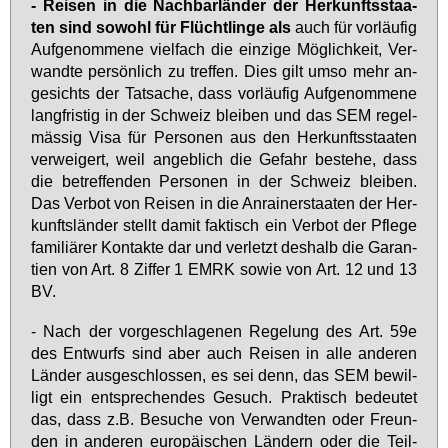
- Rei­sen in die Nach­bar­län­der der Her­kunfts­staa­
ten sind so­wohl für Flücht­lin­ge als
auch für vor­läu­fig
Auf­ge­nom­me­ne viel­fach die ein­zi­ge Mög­lich­keit, Ver­
wand­te per­sön­lich zu tref­fen. Dies gilt um­so mehr an­
ge­sichts der Tat­sa­che, dass vor­läu­fig Auf­ge­nom­me­ne
lang­fris­tig in der Schweiz blei­ben und das SEM re­gel­
mäs­sig Vi­sa für Per­so­nen aus den Her­kunfts­staa­ten
ver­wei­gert, weil an­geb­lich die Ge­fahr be­ste­he, dass
die be­tref­fen­den Per­so­nen in der Schweiz blei­ben.
Das Ver­bot von Rei­sen in die An­rai­ner­staa­ten der Her­
kunfts­län­der stellt da­mit fak­tisch ein Ver­bot der Pfle­ge
fa­mi­liä­rer Kon­tak­te dar und ver­letzt des­halb die Ga­ran­
ti­en von Art. 8 Zif­fer 1 EM­RK so­wie von Art. 12 und 13
BV.
- Nach der vor­ge­schla­ge­nen Re­ge­lung des Art. 59e
des Ent­wurfs sind aber auch Rei­sen in al­le an­de­ren
Län­der aus­ge­schlos­sen, es sei denn, das SEM be­wil­
ligt ein ent­spre­chen­des Ge­such. Prak­tisch be­deu­tet
das, dass z.B. Be­su­che von Ver­wand­ten oder Freun­
den in an­de­ren eu­ro­päi­schen Län­dern oder die Teil­