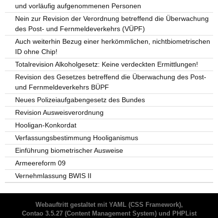
und vorläufig aufgenommenen Personen
Nein zur Revision der Verordnung betreffend die Überwachung
des Post- und Fernmeldeverkehrs (VÜPF)
Auch weiterhin Bezug einer herkömmlichen, nichtbiometrischen
ID ohne Chip!
Totalrevision Alkoholgesetz: Keine verdeckten Ermittlungen!
Revision des Gesetzes betreffend die Überwachung des Post-
und Fernmeldeverkehrs BÜPF
Neues Polizeiaufgabengesetz des Bundes
Revision Ausweisverordnung
Hooligan-Konkordat
Verfassungsbestimmung Hooliganismus
Einführung biometrischer Ausweise
Armeereform 09
Vernehmlassung BWIS II
Webauftritt gestaltet mit
YAML
(CSS Framework),
Contao 3.5.27
(Content Management System) und
PHPList