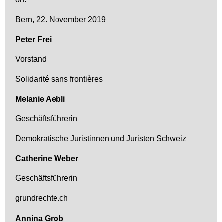
Bern, 22. No­vem­ber 2019
Pe­ter Frei
Vor­stand
So­li­da­rité sans fron­tières
Me­la­nie Aeb­li
Ge­schäfts­füh­re­rin
De­mo­kra­ti­sche Ju­ris­tin­nen und Ju­ris­ten Schweiz
Ca­the­ri­ne We­ber
Ge­schäfts­füh­re­rin
grund­rech­te.ch
An­ni­na Grob