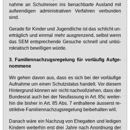
nah­me an Schul­rei­sen ins be­nach­bar­te Aus­land mit
auf­wen­di­gen ad­mi­nis­tra­ti­ven Ver­fah­ren ver­bun­den
sind.
Ge­ra­de für Kin­der und Ju­gend­li­che ist das schlicht un­
er­träg­lich und ein­mal mehr aus­gren­zend, selbst wenn
das SEM ent­spre­chen­de Ge­su­che schnell und un­bü­
ro­kra­tisch be­wil­li­gen wür­de.
3.
Fa­mi­li­en­nach­zugs­re­ge­lung für vor­läu­fig Auf­ge­
nom­me­ne
Wir ge­hen da­von aus, dass es sich bei der vor­läu­fi­ge
Auf­nah­me um ei­nen Schutz­sta­tus han­delt. Vor die­sem
Hin­ter­grund kön­nen wir nicht nach­voll­zie­hen, dass der
Bun­des­rat auch bei der Neu­fas­sung in Art. 85c wei­ter­
hin die bis­her in Art. 85 Abs. 7 ent­hal­te­ne äus­serst re­
strik­ti­ve Fa­mi­li­en­nach­zugs­re­ge­lung bei­be­hal­ten will.
Da­nach wä­re ein Nach­zug von Ehe­gat­ten und le­di­gen
Kin­dern wei­ter­hin erst drei Jah­re nach An­ord­nung der