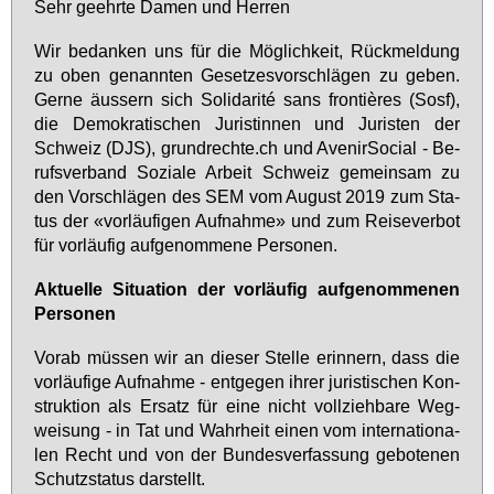
Sehr ge­ehr­te Da­men und Her­ren
Wir be­dan­ken uns für die Mög­lich­keit, Rück­mel­dung
zu oben ge­nann­ten Ge­set­zes­vor­schlä­gen zu ge­ben.
Ger­ne äus­sern sich So­li­da­rité sans fron­tières (Sosf),
die De­mo­kra­ti­schen Ju­ris­tin­nen und Ju­ris­ten der
Schweiz (DJS), grund­rech­te.ch und Ave­nir­So­ci­al - Be­
rufs­ver­band So­zia­le Ar­beit Schweiz ge­mein­sam zu
den Vor­schlä­gen des SEM vom Au­gust 2019 zum Sta­
tus der «vor­läu­fi­gen Auf­nah­me» und zum Rei­se­ver­bot
für vor­läu­fig auf­ge­nom­me­ne Per­so­nen.
Ak­tu­el­le Si­tua­ti­on der vor­läu­fig auf­ge­nom­me­nen
Per­so­nen
Vor­ab müs­sen wir an die­ser Stel­le er­in­nern, dass die
vor­läu­fi­ge Auf­nah­me - ent­ge­gen ih­rer ju­ris­ti­schen Kon­
struk­ti­on als Er­satz für ei­ne nicht voll­zieh­ba­re Weg­
wei­sung - in Tat und Wahr­heit ei­nen vom in­ter­na­tio­na­
len Recht und von der Bun­des­ver­fas­sung ge­bo­te­nen
Schutz­sta­tus dar­stellt.