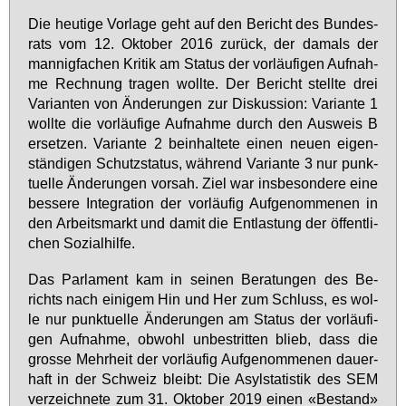
Die heu­ti­ge Vor­la­ge geht auf den Be­richt des Bun­des­
rats vom 12. Ok­to­ber 2016 zu­rück, der da­mals der
man­nig­fa­chen Kri­tik am Sta­tus der vor­läu­fi­gen Auf­nah­
me Rech­nung tra­gen woll­te. Der Be­richt stell­te drei
Va­ri­an­ten von Än­de­run­gen zur Dis­kus­si­on: Va­ri­an­te 1
woll­te die vor­läu­fi­ge Auf­nah­me durch den Aus­weis B
er­set­zen. Va­ri­an­te 2 be­inhal­te­te ei­nen neu­en ei­gen­
stän­di­gen Schutz­sta­tus, wäh­rend Va­ri­an­te 3 nur punk­
tu­el­le Än­de­run­gen vor­sah. Ziel war ins­be­son­de­re ei­ne
bes­se­re In­te­gra­ti­on der vor­läu­fig Auf­ge­nom­me­nen in
den Ar­beits­markt und da­mit die Ent­las­tung der öf­fent­li­
chen So­zi­al­hil­fe.
Das Par­la­ment kam in sei­nen Be­ra­tun­gen des Be­
richts nach ei­ni­gem Hin und Her zum Schluss, es wol­
le nur punk­tu­el­le Än­de­run­gen am Sta­tus der vor­läu­fi­
gen Auf­nah­me, ob­wohl un­be­strit­ten blieb, dass die
gros­se Mehr­heit der vor­läu­fig Auf­ge­nom­me­nen dau­er­
haft in der Schweiz bleibt: Die Asyl­sta­tis­tik des SEM
ver­zeich­ne­te zum 31. Ok­to­ber 2019 ei­nen «Be­stand»