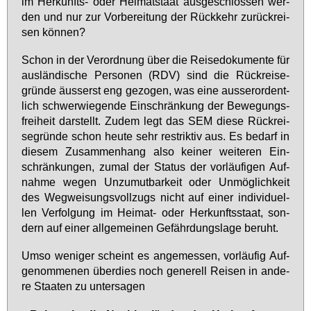
im Her­kunfts- oder Hei­mat­staat aus­ge­schlos­sen wer­
den und nur zur Vor­be­rei­tung der Rück­kehr zu­rück­rei­
sen kön­nen?
Schon in der Ver­ord­nung über die Rei­se­do­ku­men­te für
aus­län­di­sche Per­so­nen (RDV) sind die Rück­rei­se­
grün­de äus­serst eng ge­zo­gen, was ei­ne aus­ser­or­dent­
lich schwer­wie­gen­de Ein­schrän­kung der Be­we­gungs­
frei­heit dar­stellt. Zu­dem legt das SEM die­se Rück­rei­
se­grün­de schon heu­te sehr re­strik­tiv aus. Es be­darf in
die­sem Zu­sam­men­hang al­so kei­ner wei­te­ren Ein­
schrän­kun­gen, zu­mal der Sta­tus der vor­läu­fi­gen Auf­
nah­me we­gen Un­zu­mut­bar­keit oder Un­mög­lich­keit
des Weg­wei­sungs­voll­zugs nicht auf ei­ner in­di­vi­du­el­
len Ver­fol­gung im Hei­mat- oder Her­kunfts­staat, son­
dern auf ei­ner all­ge­mei­nen Ge­fähr­dungs­la­ge be­ruht.
Um­so we­ni­ger scheint es an­ge­mes­sen, vor­läu­fig Auf­
ge­nom­me­nen über­dies noch ge­ne­rell Rei­sen in an­de­
re Staa­ten zu un­ter­sa­gen