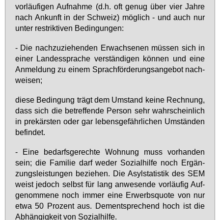
vor­läu­fi­gen Auf­nah­me (d.h. oft ge­nug über vier Jah­re
nach An­kunft in der Schweiz) mög­lich - und auch nur
un­ter re­strik­ti­ven Be­din­gun­gen:
- Die nach­zu­zie­hen­den Er­wach­se­nen müs­sen sich in
ei­ner Lan­des­spra­che ver­stän­di­gen kön­nen und ei­ne
An­mel­dung zu ei­nem Sprach­för­de­rungs­an­ge­bot nach­
wei­sen;
die­se Be­din­gung trägt dem Um­stand kei­ne Rech­nung,
dass sich die be­tref­fen­de Per­son sehr wahr­schein­lich
in pre­kärs­ten oder gar le­bens­ge­fähr­li­chen Um­stän­den
be­fin­det.
- Ei­ne be­darfs­ge­rech­te Woh­nung muss vor­han­den
sein; die Fa­mi­lie darf we­der So­zi­al­hil­fe noch Er­gän­
zungs­leis­tun­gen be­zie­hen. Die Asyl­sta­tis­tik des SEM
weist je­doch selbst für lang an­we­sen­de vor­läu­fig Auf­
ge­nom­me­ne noch im­mer ei­ne Er­werbs­quo­te von nur
et­wa 50 Pro­zent aus. Dem­entspre­chend hoch ist die
Ab­hän­gig­keit von So­zi­al­hil­fe.