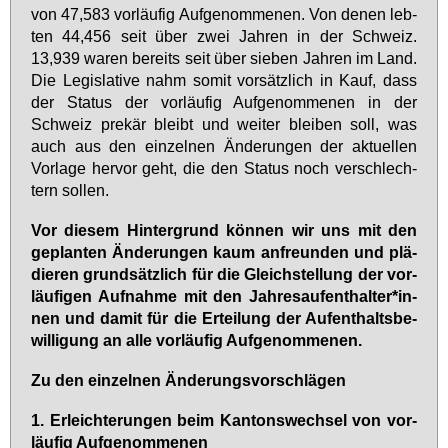
von 47,583 vor­läu­fig Auf­ge­nom­me­nen. Von de­nen leb­
ten 44,456 seit über zwei Jah­ren in der Schweiz.
13,939 wa­ren be­reits seit über sie­ben Jah­ren im Land.
Die Le­gis­la­ti­ve nahm so­mit vor­sätz­lich in Kauf, dass
der Sta­tus der vor­läu­fig Auf­ge­nom­me­nen in der
Schweiz pre­kär bleibt und wei­ter blei­ben soll, was
auch aus den ein­zel­nen Än­de­run­gen der ak­tu­el­len
Vor­la­ge her­vor geht, die den Sta­tus noch ver­schlech­
tern sol­len.
Vor die­sem Hin­ter­grund kön­nen wir uns mit den
ge­plan­ten Än­de­run­gen kaum an­freun­den und plä­
die­ren grund­sätz­lich für die Gleich­stel­lung der vor­
läu­fi­gen Auf­nah­me mit den Jah­res­auf­ent­hal­ter*in­
nen und da­mit für die Er­tei­lung der Auf­ent­halts­be­
wil­li­gung an al­le vor­läu­fig Auf­ge­nom­me­nen.
Zu den ein­zel­nen Än­de­rungs­vor­schlä­gen
1.
Er­leich­te­run­gen beim Kan­tons­wech­sel von vor­
läu­fig Auf­ge­nom­me­nen