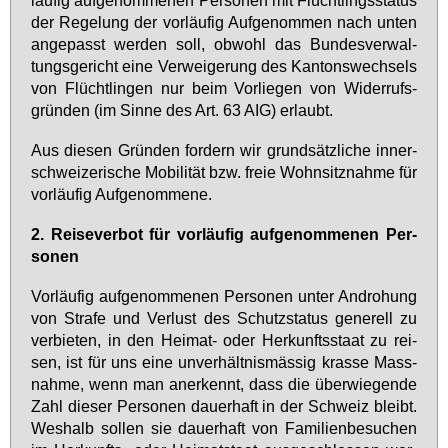
läu­fig auf­ge­nom­me­nen Per­so­nen mit Flücht­lings­sta­tus
der Re­ge­lung der vor­läu­fig Auf­ge­nom­men nach un­ten
an­ge­passt wer­den soll, ob­wohl das Bun­des­ver­wal­
tungs­ge­richt ei­ne Ver­wei­ge­rung des Kan­tons­wech­sels
von Flücht­lin­gen nur beim Vor­lie­gen von Wi­der­rufs­
grün­den (im Sin­ne des Art. 63 AIG) er­laubt.
Aus die­sen Grün­den for­dern wir grund­sätz­li­che in­ner­
schwei­ze­ri­sche Mo­bi­li­tät bzw. freie Wohn­sitz­nah­me für
vor­läu­fig Auf­ge­nom­me­ne.
2.
Rei­se­ver­bot für vor­läu­fig auf­ge­nom­me­nen Per­
so­nen
Vor­läu­fig auf­ge­nom­me­nen Per­so­nen un­ter An­dro­hung
von Stra­fe und Ver­lust des Schutz­sta­tus ge­ne­rell zu
ver­bie­ten, in den Hei­mat- oder Her­kunfts­staat zu rei­
sen, ist für uns ei­ne un­ver­hält­nis­mäs­sig kras­se Mass­
nah­me, wenn man an­er­kennt, dass die über­wie­gen­de
Zahl die­ser Per­so­nen dau­er­haft in der Schweiz bleibt.
Wes­halb sol­len sie dau­er­haft von Fa­mi­li­en­be­su­chen