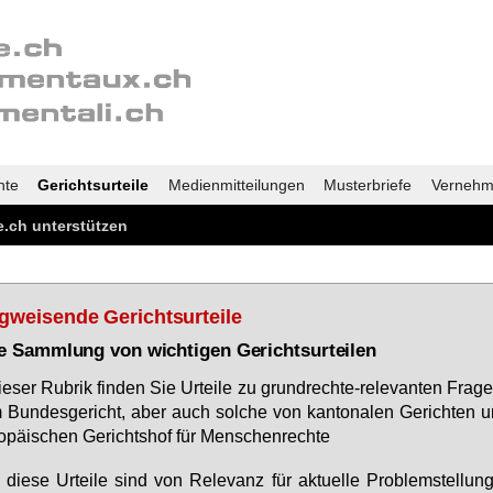
nte
Gerichtsurteile
Medienmitteilungen
Musterbriefe
Vernehm
.ch unterstützen
­wei­sen­de Ge­richts­ur­tei­le
ne Samm­lung von wich­ti­gen Ge­richts­ur­tei­len
ie­ser Ru­brik fin­den Sie Ur­tei­le zu grund­rech­te-re­le­van­ten Fra­ge
Bun­des­ge­richt, aber auch sol­che von kan­to­na­len Ge­rich­ten
o­päi­schen Ge­richts­hof für Men­schen­rech­te
e die­se Ur­tei­le sind von Re­le­vanz für ak­tu­el­le Pro­blem­stel­lu