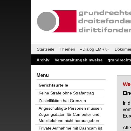
Startseite
Themen
«Dialog EMRK»
Dokume
Archiv
Veranstaltungshinweise
grundrechte
Menu
Weg
Gerichtsurteile
Ei­
Keine Strafe ohne Strafantrag
Zustellfiktion hat Grenzen
In d
Angeschuldigte Personen müssen
vom 
Zugangsdaten für Computer und
Eu­r
Mobiltelefone nicht herausgeben
Al­l
Private Aufnahme mit Dashcam ist