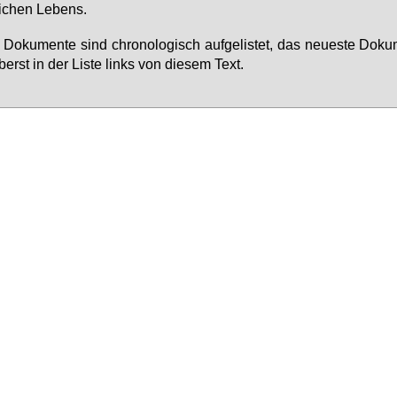
li­chen Le­bens.
e Do­ku­men­te sind chro­no­lo­gisch auf­ge­lis­tet, das neu­es­te Do­ku
berst in der Lis­te links von die­sem Text.