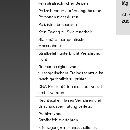
täg­
kein strafrechtlicher Beweis
Polizeibeamte dürfen angehaltene
Al­l
Personen nicht duzen
zu­o
Polizisten bespucken
Kein Zwang zu Sklavenarbeit
Stationäre therapeutische
Massnahme
Strafbefehl unterbricht Verjährung
nicht
Rechtmässigkeit von
fürsorgerischem Freiheitsentzug ist
rasch gerichtlich zu prüfen
DNA-Profile dürfen nicht auf Vorrat
erstell werden
Recht auf ein faires Verfahren und
Unschuldsvermutung verletzt
Problemzone
Strafbefehlsverfahren
«Befragung» in Handschellen ist