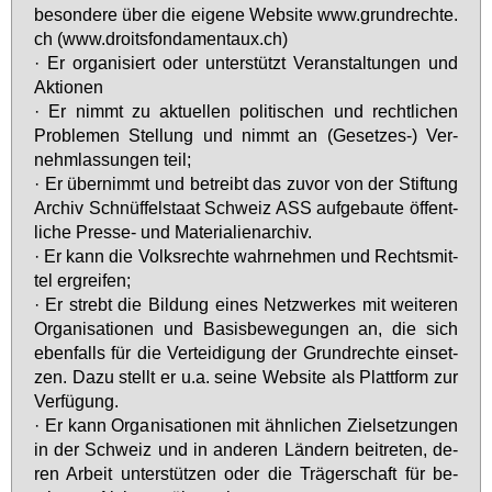
be­son­de­re über die ei­ge­ne Web­site www.​gru​ndre​chte.​
ch (www.​dro​itsf​onda​ment​aux.​ch)
· Er or­ga­ni­siert oder un­ter­stützt Ver­an­stal­tun­gen und
Ak­tio­nen
· Er nimmt zu ak­tu­el­len po­li­ti­schen und recht­li­chen
Pro­ble­men Stel­lung und nimmt an (Ge­set­zes-) Ver­
nehm­las­sun­gen teil;
· Er über­nimmt und be­treibt das zu­vor von der Stif­tung
Ar­chiv Schnüf­fel­staat Schweiz ASS auf­ge­bau­te öf­fent­
li­che Pres­se- und Ma­te­ria­li­en­ar­chiv.
· Er kann die Volks­rech­te wahr­neh­men und Rechts­mit­
tel er­grei­fen;
· Er strebt die Bil­dung ei­nes Netz­wer­kes mit wei­te­ren
Or­ga­ni­sa­tio­nen und Ba­sis­be­we­gun­gen an, die sich
eben­falls für die Ver­tei­di­gung der Grund­rech­te ein­set­
zen. Da­zu stellt er u.a. sei­ne Web­site als Platt­form zur
Ver­fü­gung.
· Er kann Or­ga­ni­sa­tio­nen mit ähn­li­chen Ziel­set­zun­gen
in der Schweiz und in an­de­ren Län­dern bei­tre­ten, de­
ren Ar­beit un­ter­stüt­zen oder die Trä­ger­schaft für be­