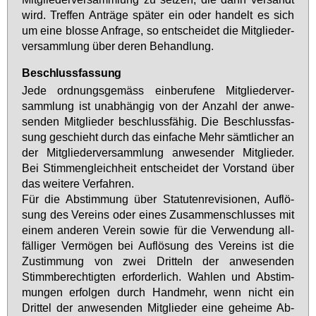
wird. Tref­fen An­trä­ge spä­ter ein oder han­delt es sich
um ei­ne blos­se An­fra­ge, so ent­schei­det die Mit­glie­der­
ver­samm­lung über de­ren Be­hand­lung.
Beschlussfassung
Je­de ord­nungs­ge­mäss ein­be­ru­fe­ne Mit­glie­der­ver­
samm­lung ist un­ab­hän­gig von der An­zahl der an­we­
sen­den Mit­glie­der be­schluss­fä­hig. Die Be­schluss­fas­
sung ge­schieht durch das ein­fa­che Mehr sämt­li­cher an
der Mit­glie­der­ver­samm­lung an­we­sen­der Mit­glie­der.
Bei Stim­men­gleich­heit ent­schei­det der Vor­stand über
das wei­te­re Ver­fah­ren.
Für die Ab­stim­mung über Sta­tu­ten­re­vi­sio­nen, Auf­lö­
sung des Ver­eins oder ei­nes Zu­sam­men­schlus­ses mit
ei­nem an­de­ren Ver­ein so­wie für die Ver­wen­dung all­
fäl­li­ger Ver­mö­gen bei Auf­lö­sung des Ver­eins ist die
Zu­stim­mung von zwei Drit­teln der an­we­sen­den
Stimm­be­rech­tig­ten er­for­der­lich. Wah­len und Ab­stim­
mun­gen er­fol­gen durch Hand­mehr, wenn nicht ein
Drit­tel der an­we­sen­den Mit­glie­der ei­ne ge­hei­me Ab­