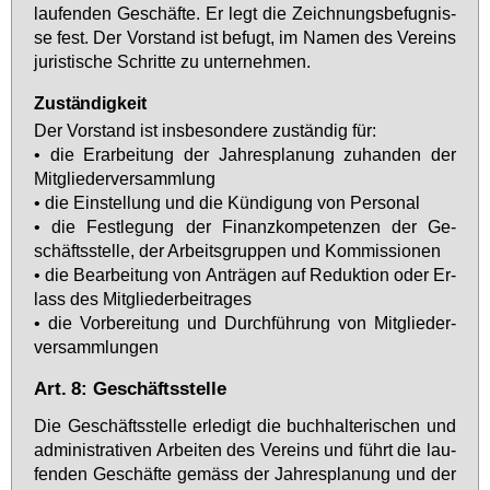
lau­fen­den Ge­schäf­te. Er legt die Zeich­nungs­be­fug­nis­
se fest. Der Vor­stand ist be­fugt, im Na­men des Ver­eins
ju­ris­ti­sche Schrit­te zu un­ter­neh­men.
Zuständigkeit
Der Vor­stand ist ins­be­son­de­re zu­stän­dig für:
• die Er­ar­bei­tung der Jah­res­pla­nung zu­han­den der
Mit­glie­der­ver­samm­lung
• die Ein­stel­lung und die Kün­di­gung von Per­so­nal
• die Fest­le­gung der Fi­nanz­kom­pe­ten­zen der Ge­
schäfts­stel­le, der Ar­beits­grup­pen und Kom­mis­sio­nen
• die Be­ar­bei­tung von An­trä­gen auf Re­duk­ti­on oder Er­
lass des Mit­glie­der­bei­tra­ges
• die Vor­be­rei­tung und Durch­füh­rung von Mit­glie­der­
ver­samm­lun­gen
Art. 8: Geschäftsstelle
Die Ge­schäfts­stel­le er­le­digt die buch­hal­te­ri­schen und
ad­mi­nis­tra­ti­ven Ar­bei­ten des Ver­eins und führt die lau­
fen­den Ge­schäf­te ge­mäss der Jah­res­pla­nung und der