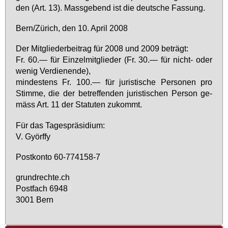
den (Art. 13). Mass­ge­bend ist die deut­sche Fas­sung.
Bern/Zü­rich, den 10. April 2008
Der Mit­glie­der­bei­trag für 2008 und 2009 be­trägt:
Fr. 60.— für Ein­zel­mit­glie­der (Fr. 30.— für nicht- oder
we­nig Ver­die­nen­de),
min­des­tens Fr. 100.— für ju­ris­ti­sche Per­so­nen pro
Stim­me, die der be­tref­fen­den ju­ris­ti­schen Per­son ge­
mäss Art. 11 der Sta­tu­ten zu­kommt.
Für das Ta­ges­prä­si­di­um:
V. Györf­fy
Post­kon­to 60-774158-7
grund­rech­te.ch
Post­fach 6948
3001 Bern