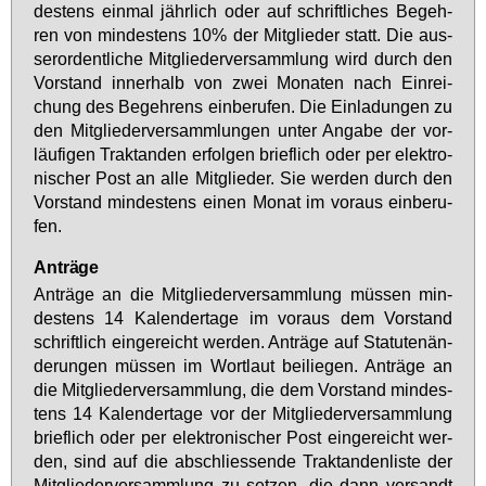
des­tens ein­mal jähr­lich oder auf schrift­li­ches Be­geh­
ren von min­des­tens 10% der Mit­glie­der statt. Die aus­
ser­or­dent­li­che Mit­glie­der­ver­samm­lung wird durch den
Vor­stand in­ner­halb von zwei Mo­na­ten nach Ein­rei­
chung des Be­geh­rens ein­be­ru­fen. Die Ein­la­dun­gen zu
den Mit­glie­der­ver­samm­lun­gen un­ter An­ga­be der vor­
läu­fi­gen Trak­tan­den er­fol­gen brief­lich oder per elek­tro­
ni­scher Post an al­le Mit­glie­der. Sie wer­den durch den
Vor­stand min­des­tens ei­nen Mo­nat im vor­aus ein­be­ru­
fen.
Anträge
An­trä­ge an die Mit­glie­der­ver­samm­lung müs­sen min­
des­tens 14 Ka­len­der­ta­ge im vor­aus dem Vor­stand
schrift­lich ein­ge­reicht wer­den. An­trä­ge auf Sta­tu­ten­än­
de­run­gen müs­sen im Wort­laut bei­lie­gen. An­trä­ge an
die Mit­glie­der­ver­samm­lung, die dem Vor­stand min­des­
tens 14 Ka­len­der­ta­ge vor der Mit­glie­der­ver­samm­lung
brief­lich oder per elek­tro­ni­scher Post ein­ge­reicht wer­
den, sind auf die ab­schlies­sen­de Trak­tan­den­lis­te der
Mit­glie­der­ver­samm­lung zu set­zen, die dann ver­sandt