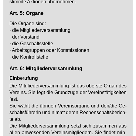
stimm­te Ak­tio­nen über­neh­men.
Art. 5: Organe
Die Or­ga­ne sind:
· die Mit­glie­der­ver­samm­lung
· der Vor­stand
· die Ge­schäfts­stel­le
· Ar­beits­grup­pen oder Kom­mis­sio­nen
· die Kon­troll­stel­le
Art. 6: Mitgliederversammlung
Einberufung
Die Mit­glie­der­ver­samm­lung ist das obers­te Or­gan des
Ver­eins. Sie legt die Grund­zü­ge der Ver­eins­tä­tig­kei­ten
fest.
Sie wählt die üb­ri­gen Ver­eins­or­ga­ne und den/die Ge­
schäfts­füh­re­rIn und nimmt de­ren Re­chen­schafts­be­rich­
te ab.
Die Mit­glie­der­ver­samm­lung setzt sich zu­sam­men aus
al­len an­we­sen­den Ver­eins­mit­glie­dern. Sie fin­det min­