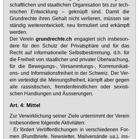
schaft­li­chen und staat­li­chen Or­ga­ni­sa­ti­on bis zur tech­
ni­schen Ent­wick­lung – ge­knüpft sind. Da­mit die
Grund­rech­te ih­ren Ge­halt nicht ver­lie­ren, müs­sen sie
stän­dig wei­ter­ent­wi­ckelt, neu for­mu­liert und er­kämpft
wer­den.
Der Ver­ein
grund­rech­te.ch
en­ga­giert sich ins­be­son­
de­re für den Schutz der Pri­vat­sphä­re und für das
Recht auf in­for­ma­tio­nel­le Selbst­be­stim­mung, d.h. für
die Frei­heit von staat­li­cher und pri­va­ter Über­wa­chung,
für die Be­we­gungs-, Ver­samm­lungs-, Kom­mu­ni­ka­ti­
ons- und In­for­ma­ti­ons­frei­heit in der Schweiz. Der Ver­
ein ver­tei­digt die Mei­nungs­frei­heit, kämpft aber ge­gen
al­le ras­sis­ti­schen, frem­den­feind­li­chen oder se­xis­ti­
schen Hand­lun­gen und Äus­se­run­gen.
Art. 4: Mittel
Zur Ver­wirk­li­chung sei­ner Zie­le un­ter­nimmt der Ver­ein
ins­be­son­de­re fol­gen­de Ak­ti­vi­tä­ten:
· Er för­dert Ver­öf­fent­li­chun­gen in ver­schie­de­nen For­
men (Rund­brie­fe, News­let­ter, Mail­vers­än­de ua.), ins­