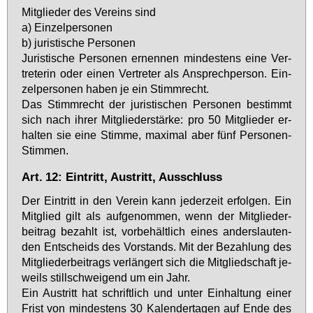
Mit­glie­der des Ver­eins sind
a) Ein­zel­per­so­nen
b) ju­ris­ti­sche Per­so­nen
Ju­ris­ti­sche Per­so­nen er­nen­nen min­des­tens ei­ne Ver­
tre­te­rin oder ei­nen Ver­tre­ter als An­sprech­per­son. Ein­
zel­per­so­nen ha­ben je ein Stimm­recht.
Das Stimm­recht der ju­ris­ti­schen Per­so­nen be­stimmt
sich nach ih­rer Mit­glie­der­stär­ke: pro 50 Mit­glie­der er­
hal­ten sie ei­ne Stim­me, ma­xi­mal aber fünf Per­so­nen-
Stim­men.
Art. 12: Eintritt, Austritt, Ausschluss
Der Ein­tritt in den Ver­ein kann je­der­zeit er­fol­gen. Ein
Mit­glied gilt als auf­ge­nom­men, wenn der Mit­glie­der­
bei­trag be­zahlt ist, vor­be­hält­lich ei­nes an­ders­lau­ten­
den Ent­scheids des Vor­stands. Mit der Be­zah­lung des
Mit­glie­der­bei­trags ver­län­gert sich die Mit­glied­schaft je­
weils still­schwei­gend um ein Jahr.
Ein Aus­tritt hat schrift­lich und un­ter Ein­hal­tung ei­ner
Frist von min­des­tens 30 Ka­len­der­ta­gen auf En­de des