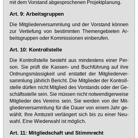
mit dem Vor­stand ab­ge­spro­che­nen Pro­jekt­pla­nung.
Art. 9: Arbeitsgruppen
Die Mit­glie­der­ver­samm­lung und der Vor­stand kön­nen
zur Ver­tie­fung von be­stimm­ten The­men­ge­bie­ten Ar­
beits­grup­pen oder Kom­mis­sio­nen ein­be­ru­fen.
Art. 10: Kontrollstelle
Die Kon­troll­stel­le be­steht aus min­des­tens ei­ner Per­
son. Sie prüft die Kas­sen- und Buch­füh­rung auf ih­re
Ord­nungs­mäs­sig­keit und er­stat­tet der Mit­glie­der­ver­
samm­lung jähr­lich Be­richt. Die Mit­glie­der der Kon­troll­
stel­le dür­fen nicht Mit­glied des Vor­stands oder der Ge­
schäfts­stel­le sein. Sie müs­sen nicht not­wen­di­ger­wei­se
Mit­glie­der des Ver­eins sein. Sie wer­den von der Mit­
glie­der­ver­samm­lung für die Dau­er von ei­nem Jahr ge­
wählt. Ih­re Amts­zeit ver­län­gert sich bis zu ei­ner Neu­
wahl. Ei­ne Wie­der­wahl ist mög­lich.
Art. 11: Mitgliedschaft und Stimmrecht