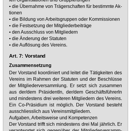
• die Über­nah­me von Trä­ger­schaf­ten für be­stimm­te Ak­
tio­nen
• die Bil­dung von Ar­beits­grup­pen oder Kom­mis­sio­nen
• die Fest­set­zung der Mit­glie­der­bei­trä­ge
• den Aus­schluss von Mit­glie­dern
• die Än­de­rung der Sta­tu­ten
• die Auf­lö­sung des Ver­eins.
Art. 7: Vorstand
Zusammensetzung
Der Vor­stand ko­or­di­niert und lei­tet die Tä­tig­kei­ten des
Ver­eins im Rah­men der Sta­tu­ten und der Be­schlüs­se
der Mit­glie­der­ver­samm­lung. Er setzt sich zu­sam­men
aus der/dem Prä­si­den­tIn, der/dem Ge­schäfts­füh­re­rIn
und min­des­tens drei wei­te­ren Mit­glie­dern des Ver­eins.
Ein Co-Prä­si­di­um ist mög­lich. Der Vor­stand be­steht
aus­schliess­lich aus Ver­eins­mit­glie­dern.
Auf­ga­ben, Ar­beits­wei­se und Kom­pe­ten­zen
Der Vor­stand trifft sich min­des­tens drei Mal jähr­lich. Er
ver­ant­wor­tet sich ge­gen­über der Mit­glie­der­ver­samm­