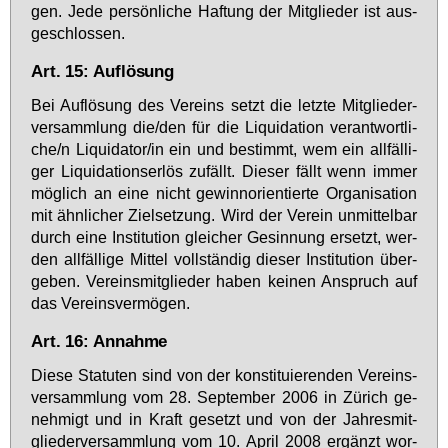
gen. Je­de per­sön­li­che Haf­tung der Mit­glie­der ist aus­
ge­schlos­sen.
Art. 15: Auflösung
Bei Auf­lö­sung des Ver­eins setzt die letz­te Mit­glie­der­
ver­samm­lung die/den für die Li­qui­da­ti­on ver­ant­wort­li­
che/n Li­qui­da­tor/in ein und be­stimmt, wem ein all­fäl­li­
ger Li­qui­da­ti­ons­er­lös zu­fällt. Die­ser fällt wenn im­mer
mög­lich an ei­ne nicht ge­winn­ori­en­tier­te Or­ga­ni­sa­ti­on
mit ähn­li­cher Ziel­set­zung. Wird der Ver­ein un­mit­tel­bar
durch ei­ne In­sti­tu­ti­on glei­cher Ge­sin­nung er­setzt, wer­
den all­fäl­li­ge Mit­tel voll­stän­dig die­ser In­sti­tu­ti­on über­
ge­ben. Ver­eins­mit­glie­der ha­ben kei­nen An­spruch auf
das Ver­eins­ver­mö­gen.
Art. 16: Annahme
Die­se Sta­tu­ten sind von der kon­sti­tu­ie­ren­den Ver­eins­
ver­samm­lung vom 28. Sep­tem­ber 2006 in Zü­rich ge­
neh­migt und in Kraft ge­setzt und von der Jah­res­mit­
glie­der­ver­samm­lung vom 10. April 2008 er­gänzt wor­