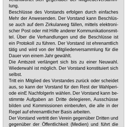
lung.
Be­schlüs­se des Vor­stands er­fol­gen durch ein­fa­ches
Mehr der An­we­sen­den. Der Vor­stand kann Be­schlüs­
se auch auf dem Zir­ku­lar­weg fäl­len, mit­tels elek­tro­ni­
scher Post oder mit Hil­fe an­de­rer Kom­mu­ni­ka­ti­ons­mit­
tel. Über die Ver­hand­lun­gen und die Be­schlüs­se ist
ein Pro­to­koll zu füh­ren. Der Vor­stand ist eh­ren­amt­lich
tä­tig und wird von der Mit­glie­der­ver­samm­lung für die
Dau­er von ei­nem Jahr ge­wählt.
Die Amts­zeit ver­län­gert sich bis zu ei­ner Neu­wahl.
Wie­der­wahl ist mög­lich. Der Vor­stand kon­sti­tu­iert sich
selbst.
Tritt ein Mit­glied des Vor­stan­des zu­rück oder schei­det
aus, so kann der Vor­stand für den Rest der Wahl­pe­ri­
ode ei­nE Nach­fol­ge­rIn wäh­len. Der Vor­stand kann be­
stimm­te Auf­ga­ben an Drit­te de­le­gie­ren, Aus­schüs­se
bil­den und Kom­mis­sio­nen ein­be­ru­fen, die al­le in der
Re­gel auf eh­ren­amt­li­cher Ba­sis ar­bei­ten.
Der Vor­stand ver­tritt den Ver­ein ge­gen­über Drit­ten und
ge­gen­über der Öf­fent­lich­keit (Me­di­en) und führt die