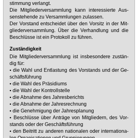
stim­mung ver­langt.
Die Mit­glie­der­ver­samm­lung kann in­ter­es­sier­te Aus­
sen­ste­hen­de zu Ver­samm­lun­gen zu­las­sen.
Der Vor­stand ent­schei­det über den Vor­sitz in der Mit­
glie­der­ver­samm­lung. Über die Ver­hand­lung und die
Be­schlüs­se ist ein Pro­to­koll zu füh­ren.
Zuständigkeit
Die Mit­glie­der­ver­samm­lung ist ins­be­son­de­re zu­stän­
dig für:
• die Wahl und Ent­las­tung des Vor­stands und der Ge­
schäfts­füh­rung
• die Wahl des Prä­si­di­ums
• die Wahl der Kon­troll­stel­le
• die Ab­nah­me des Jah­res­be­richts
• die Ab­nah­me der Jah­res­rech­nung
• die Ge­neh­mi­gung der Jah­res­pla­nung
• Be­schlüs­se über An­trä­ge von Mit­glie­dern, des Vor­
stands oder der Ge­schäfts­füh­rung
• den Bei­tritt zu an­de­ren na­tio­na­len oder in­ter­na­tio­na­
len Or­ga­ni­sa­tio­nen und Grup­pie­run­gen