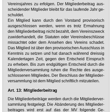
Ver­eins­jah­res zu er­fol­gen. Der Mit­glie­der­bei­trag aus­
schei­den­der Mit­glie­der bleibt für das lau­fen­de Jahr ge­
schul­det.
Ein Mit­glied kann durch den Vor­stand pro­vi­so­risch
aus­ge­schlos­sen wer­den, wenn es trotz Er­mah­nung
den Mit­glie­der­bei­trag nicht be­zahlt, dem Ver­eins­zweck
zu­wi­der­han­delt, die Sta­tu­ten oder Ver­eins­be­schlüs­se
miss­ach­tet oder dem An­se­hen des Ver­eins scha­det.
Das Mit­glied ist über den pro­vi­so­ri­schen Aus­schluss in
Kennt­nis zu set­zen und hat da­nach wäh­rend dreis­sig
Ka­len­der­ta­gen Zeit, ge­gen den Ent­scheid Ein­spruch
zu er­he­ben. Bis zum end­gül­ti­gen Ent­scheid durch die
Mit­glie­der­ver­samm­lung ru­hen die Rech­te des aus­ge­
schlos­se­nen Mit­glie­des. Der Be­schluss der Mit­glie­der­
ver­samm­lung ist dem Mit­glied schrift­lich mit­zu­tei­len.
Art. 13: Mitgliederbeitrag
Die Mit­glie­der­bei­trä­ge wer­den durch die Mit­glie­der­ver­
samm­lung fest­ge­legt. Die Ab­än­de­rung des Mit­glie­der­
bei­tra­ges wird erst auf das der MV fol­gen­de Ge­