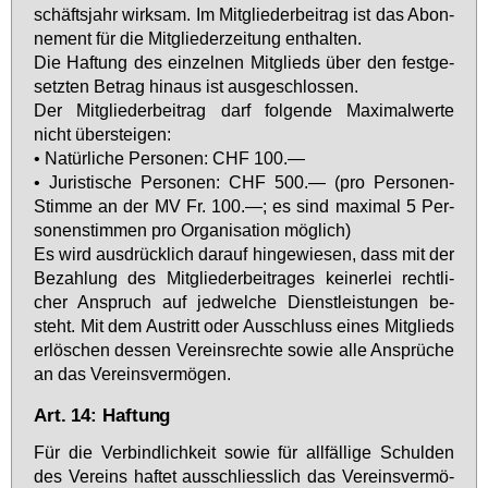
schäfts­jahr wirk­sam. Im Mit­glie­der­bei­trag ist das Abon­
ne­ment für die Mit­glie­der­zei­tung ent­hal­ten.
Die Haf­tung des ein­zel­nen Mit­glieds über den fest­ge­
setz­ten Be­trag hin­aus ist aus­ge­schlos­sen.
Der Mit­glie­der­bei­trag darf fol­gen­de Ma­xi­mal­wer­te
nicht über­stei­gen:
• Na­tür­li­che Per­so­nen: CHF 100.—
• Ju­ris­ti­sche Per­so­nen: CHF 500.— (pro Per­so­nen-
Stim­me an der MV Fr. 100.—; es sind ma­xi­mal 5 Per­
so­nen­stim­men pro Or­ga­ni­sa­ti­on mög­lich)
Es wird aus­drück­lich dar­auf hin­ge­wie­sen, dass mit der
Be­zah­lung des Mit­glie­der­bei­tra­ges kei­ner­lei recht­li­
cher An­spruch auf jed­wel­che Dienst­leis­tun­gen be­
steht. Mit dem Aus­tritt oder Aus­schluss ei­nes Mit­glieds
er­lö­schen des­sen Ver­eins­rech­te so­wie al­le An­sprü­che
an das Ver­eins­ver­mö­gen.
Art. 14: Haftung
Für die Ver­bind­lich­keit so­wie für all­fäl­li­ge Schul­den
des Ver­eins haf­tet aus­schliess­lich das Ver­eins­ver­mö­