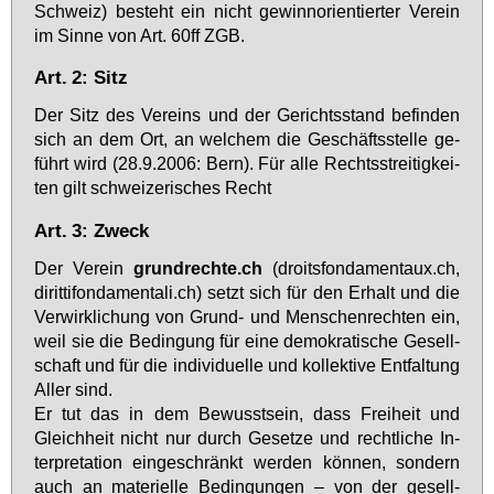
Schweiz) be­steht ein nicht ge­winn­ori­en­tier­ter Ver­ein
im Sin­ne von Art. 60ff ZGB.
Art. 2: Sitz
Der Sitz des Ver­eins und der Ge­richts­stand be­fin­den
sich an dem Ort, an wel­chem die Ge­schäfts­stel­le ge­
führt wird (28.9.2006: Bern). Für al­le Rechts­strei­tig­kei­
ten gilt schwei­ze­ri­sches Recht
Art. 3: Zweck
Der Ver­ein
grund­rech­te.ch
(droits­fon­da­men­taux.ch,
di­rit­ti­fon­da­men­ta­li.ch) setzt sich für den Er­halt und die
Ver­wirk­li­chung von Grund- und Men­schen­rech­ten ein,
weil sie die Be­din­gung für ei­ne de­mo­kra­ti­sche Ge­sell­
schaft und für die in­di­vi­du­el­le und kol­lek­ti­ve Ent­fal­tung
Al­ler sind.
Er tut das in dem Be­wusst­sein, dass Frei­heit und
Gleich­heit nicht nur durch Ge­set­ze und recht­li­che In­
ter­pre­ta­ti­on ein­ge­schränkt wer­den kön­nen, son­dern
auch an ma­te­ri­el­le Be­din­gun­gen – von der ge­sell­