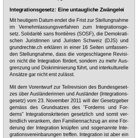
Integrationsgesetz: Eine untaugliche Zwängelei
Mit heu­ti­gem Da­tum en­det die Frist zur Stel­lung­nah­me
im Ver­nehm­las­sungs­ver­fah­ren zum In­te­gra­ti­ons­ge­
setz. So­li­da­rité sans fron­tières (SOSF), die De­mo­kra­ti­
schen Ju­ris­tin­nen und Ju­ris­ten Schweiz (DJS) und
grund­rech­te.ch er­klä­ren in ei­ner 16 Sei­ten um­fas­sen­
den Stel­lung­nah­me, dass die vor­ge­schla­ge­ne Re­vi­si­
on nicht die In­te­gra­ti­on för­dert, son­dern zu mehr Aus­
gren­zung und Dis­kri­mi­nie­rung führt, und in­ter­kul­tu­rel­le
An­sät­ze gar nicht erst zu­lässt.
Mit dem Vor­ent­wurf zur Teil­re­vi­si­on des Bun­des­ge­set­
zes über Aus­län­de­rin­nen und Aus­län­der (In­te­gra­ti­ons­
ge­setz) vom 23. No­vem­ber 2011 will der Ge­setz­ge­ber
ge­mäss des Grund­sat­zes des "For­derns und For­
derns" In­te­gra­ti­ons­kri­te­ri­en ge­setz­lich und so­mit ver­
bind­lich ver­an­kern, den Fa­mi­li­en­nach­zug an ei­ne För­
de­rung der In­te­gra­ti­on knüp­fen und so­ge­nann­te In­te­
gra­ti­ons­ver­ein­ba­run­gen tref­fen. In­te­gra­ti­on ist aber ein