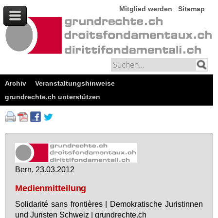
Mitglied werden
Sitemap
Archiv
Veranstaltungshinweise
grundrechte.ch unterstützen
Bern, 23.03.2012
Medienmitteilung
So­li­da­rité sans fron­tières | De­mo­kra­ti­sche Ju­ris­tin­nen
und Ju­ris­ten Schweiz | grund­rech­te.ch