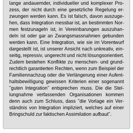
lan­ge an­dau­ern­der, in­di­vi­du­el­ler und kom­ple­xer Pro­
zess, der nicht durch ei­ne ge­setz­li­che Re­ge­lung er­
zwun­gen wer­den kann. Es ist falsch, da­von aus­zu­ge­
hen, dass In­te­gra­ti­on mess­bar ist, an be­stimm­ten Nor­
men fest­zu­na­geln ist, in Ver­ein­ba­run­gen aus­zu­han­
deln ist oder gar an Zwangs­mass­nah­men ge­bun­den
wer­den kann. Ei­ne In­te­gra­ti­on, wie sie im Vor­ent­wurf
dar­ge­stellt ist, ist un­se­rer An­sicht nach un­krea­tiv, ein­
sei­tig, re­pres­siv, un­ge­recht und nicht lö­sungs­ori­en­tiert.
Zu­dem be­ste­hen Kon­flik­te zu men­schen- und grund­
recht­lich ga­ran­tier­ten Rech­ten, wenn zum Bei­spiel der
Fa­mi­li­en­nach­zug oder die Ver­län­ge­rung ei­ner Auf­ent­
halts­be­wil­li­gung ge­wis­sen Kri­te­ri­en ei­ner so­ge­nannt
"gu­ten In­te­gra­ti­on" ent­spre­chen muss. Die die Stel­
lung­nah­me ver­fas­sen­den Or­ga­ni­sa­tio­nen kom­men
denn auch zum Schluss, dass "die Vor­la­ge ein Ver­
ständ­nis von In­te­gra­ti­on im­pli­ziert, wel­ches auf ei­ner
Bring­schuld zur fak­ti­schen As­si­mi­la­ti­on auf­baut".