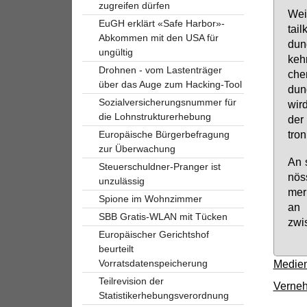
zugreifen dürfen
Weil
EuGH erklärt «Safe Harbor»-
tail
Abkommen mit den USA für
dun
ungültig
kehr
Drohnen - vom Lastenträger
cher
über das Auge zum Hacking-Tool
dun
Sozialversicherungsnummer für
wird
die Lohnstrukturerhebung
der 
tro­n
Europäische Bürgerbefragung
zur Überwachung
An s
Steuerschuldner-Pranger ist
nös­
unzulässig
mer 
Spione im Wohnzimmer
an d
SBB Gratis-WLAN mit Tücken
zwi­
Europäischer Gerichtshof
beurteilt
Vorratsdatenspeicherung
Medien
Teilrevision der
Verneh
Statistikerhebungsverordnung