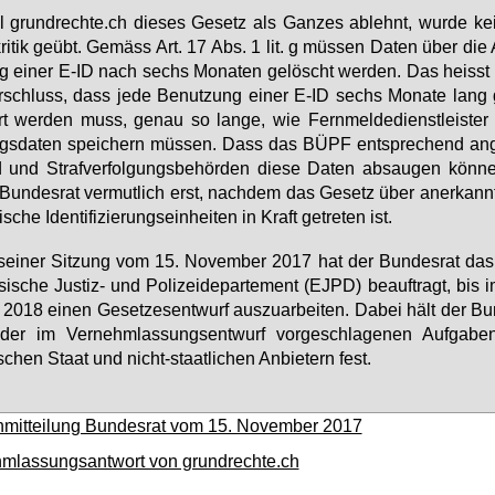
 grund­rech­te.ch die­ses Ge­setz als Gan­zes ab­lehnt, wur­de ke
­kri­tik ge­übt. Ge­mäss Art. 17 Abs. 1 lit. g müs­sen Da­ten über die
g ei­ner E-ID nach sechs Mo­na­ten ge­löscht wer­den. Das heiss
­schluss, dass je­de Be­nut­zung ei­ner E-ID sechs Mo­na­te lang 
t wer­den muss, ge­nau so lan­ge, wie Fern­mel­de­dienst­leis­ter 
gs­da­ten spei­chern müs­sen. Dass das BÜPF ent­spre­chend an­
 und Straf­ver­fol­gungs­be­hör­den die­se Da­ten ab­sau­gen kön­n
Bun­des­rat ver­mut­lich erst, nach­dem das Ge­setz über an­er­kann­
i­sche Iden­ti­fi­zie­rungs­ein­hei­ten in Kraft ge­tre­ten ist.
ei­ner Sit­zung vom 15. No­vem­ber 2017 hat der Bun­des­rat das
si­sche Jus­tiz- und Po­li­zei­de­par­te­ment (EJPD) be­auf­tragt, bis
2018 ei­nen Ge­set­zes­ent­wurf aus­zu­ar­bei­ten. Da­bei hält der Bun
er im Ver­nehm­las­sungs­ent­wurf vor­ge­schla­ge­nen Auf­ga­ben­
schen Staat und nicht-staat­li­chen An­bie­tern fest.
mitteilung Bundesrat vom 15. November 2017
mlassungsantwort von grundrechte.ch