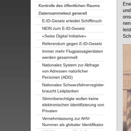
En­e
Kontrolle des öffentlichen Raums
und 
Datensammelwut generell
ons­
E-ID-Gesetz erleidet Schiffbruch
nen.
NEIN zum E-ID-Gesetz
leis
Schw
«Swiss Digital Initiative»
Referendum gegen E-ID-Gesetz
Immer mehr Flugpassagierdaten
werden gesammelt
Nationales System zur Abfrage
von Adressen natürlicher
Personen (ADG)
Nationales Schwarzfahrerregister
braucht Leitplanken
Stimmberechtigte wollen keine
elektronischen Identifizierung von
Privaten
Vernehmlassung zur AHV-
Nummer als globaler Identifikator