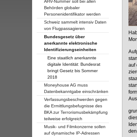
AHV-Nummer soll bei allen
Behörden globaler
Personenidentifikator werden
Schweiz sammelt intensiv Daten
von Flugpassagieren
Ha­b
Bundesgesetz über
Mo­n
anerkannte elektronische
Identifizierungseinheiten
Auf­
Eine staatlich anerkannte
sta
digitale Identität: Bundesrat
auf 
bringt Gesetz bis Sommer
zie
2018
staa
stan
Moneyhouse AG muss
Datenbekanntgabe einschränken
for­
Aus­
Verfassungsbeschwerden gegen
die Ermittlungsbefugnisse des
grun
BKA zur Terrorismusbekämpfung
die­
teilweise erfolgreich
Iden
Musik- und Filmkonzerne sollen
den
auf dynamische IP-Adressen