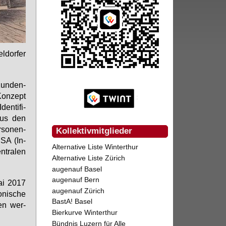
­dor­fer
Kun­den­
on­zept
en­ti­fi­
aus den
r­so­nen­
Kollektivmitglieder
 ISA (In­
Alternative Liste Winterthur
n­tra­len
Alternative Liste Zürich
augenauf Basel
augenauf Bern
Mai 2017
augenauf Zürich
­ni­sche
BastA! Basel
ben wer­
Bierkurve Winterthur
Bündnis Luzern für Alle