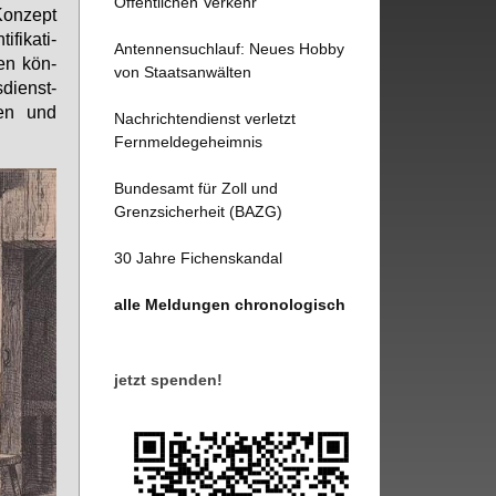
Öffentlichen Verkehr
Kon­zept
fi­ka­ti­
Antennensuchlauf: Neues Hobby
­den kön­
von Staatsanwälten
­dienst­
­nen und
Nachrichtendienst verletzt
Fernmeldegeheimnis
Bundesamt für Zoll und
Grenzsicherheit (BAZG)
30 Jahre Fichenskandal
alle Meldungen chronologisch
jetzt spenden!