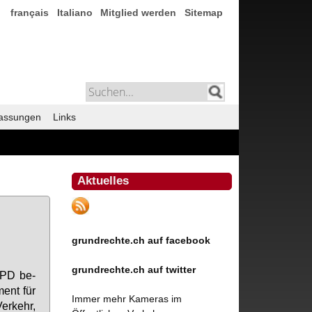
français
Italiano
Mitglied werden
Sitemap
assungen
Links
Aktuelles
grundrechte.ch auf facebook
grundrechte.ch auf twitter
JPD be­
ment für
Immer mehr Kameras im
er­kehr,