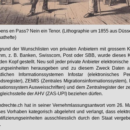
ens en Pass? Nein ein Te­nor. (Li­tho­gra­phie um 1855 aus Düs­sel
a­thef­te)
grund der Wunsch­lis­ten von pri­va­ten An­bie­tern mit gros­sem 
mm, z. B. Ban­ken, Swiss­com, Post oder SBB, wur­de die­ses K
den Kopf ge­stellt. Neu soll je­der pri­va­te An­bie­ter elek­tro­ni­sche Id
­rungs­ein­hei­ten her­aus­ge­ben und zu die­sem Zweck Da­ten 
t­li­chen In­for­ma­ti­ons­sys­te­men In­fo­star (elek­tro­ni­sches Pe
ds­re­gis­ter), ZE­MIS (Zen­tra­les Mi­gra­ti­ons­in­for­ma­ti­ons­sys­tem),
ma­ti­ons­sys­tem Aus­weis­schrif­ten) und dem Zen­tral­re­gis­ter der ze
gleichs­stel­le der AHV (ZAS-UPI) be­zie­hen dür­fen.
d­rech­te.ch hat in sei­ner Ver­nehm­las­sungs­ant­wort vom 26. 
ses Vor­ha­ben ka­te­go­risch ab­ge­lehnt und ver­langt, dass elek­tro
­ti­fi­zie­rungs­ein­hei­ten aus­schliess­lich durch den Staat ver­ge­
.