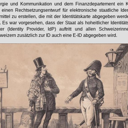
r­gie und Kom­mu­ni­ka­ti­on und dem Fi­nanz­de­par­te­ment ein 
ei­nen Recht­set­zungs­ent­wurf für elek­tro­ni­sche staat­li­che Iden­ti­
mit­tel zu er­stel­len, die mit der Iden­ti­täts­kar­te ab­ge­ge­ben wer
 Es war vor­ge­se­hen, dass der Staat als ho­heit­li­cher Iden­ti­täts
­ter (Iden­ti­ty Pro­vi­der, IdP) auf­tritt und al­len Schwei­ze­rin
ei­zern zu­sätz­lich zur ID auch ei­ne E-ID ab­ge­ge­ben wird.