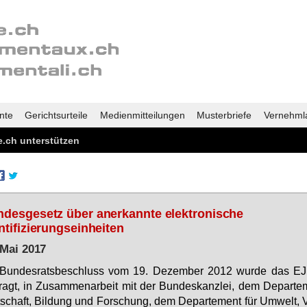
nte
Gerichtsurteile
Medienmitteilungen
Musterbriefe
Vernehml
.ch unterstützen
desgesetz über anerkannte elektronische
ntifizierungseinheiten
 Mai 2017
 Bun­des­rats­be­schluss vom 19. De­zem­ber 2012 wur­de das E
tragt, in Zu­sam­men­ar­beit mit der Bun­des­kanz­lei, dem De­par­te­
­schaft, Bil­dung und For­schung, dem De­par­te­ment für Um­welt, V