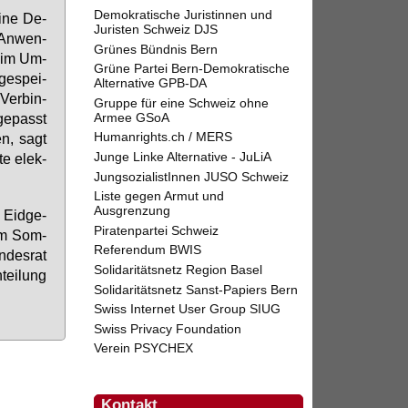
Demokratische Juristinnen und
i­ne De­
Juristen Schweiz DJS
 An­wen­
Grünes Bündnis Bern
t im Um­
Grüne Partei Bern-Demokratische
ge­spei­
Alternative GPB-DA
Ver­bin­
Gruppe für eine Schweiz ohne
Armee GSoA
ge­passt
Humanrights.ch / MERS
en, sagt
Junge Linke Alternative - JuLiA
te elek­
JungsozialistInnen JUSO Schweiz
Liste gegen Armut und
Ausgrenzung
 Eid­ge­
Piratenpartei Schweiz
 im Som­
Referendum BWIS
­des­rat
Solidaritätsnetz Region Basel
tei­lung
Solidaritätsnetz Sanst-Papiers Bern
Swiss Internet User Group SIUG
Swiss Privacy Foundation
Verein PSYCHEX
Kontakt