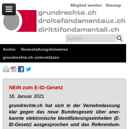
Mitglied werden
Sitemap
Archiv
Veranstaltungshinweise
grundrechte.ch unterstützen
NEIN zum E-ID-Gesetz
18. Januar 2021
grund­rech­te.ch hat sich in der Ver­nehm­las­sung
klar ge­gen das neue Bun­des­ge­setz über an­er­
kann­te elek­tro­ni­sche Iden­ti­fi­zie­rungs­ein­hei­ten (E-
ID-Ge­setz) aus­ge­spro­chen und das Re­fe­ren­dum­