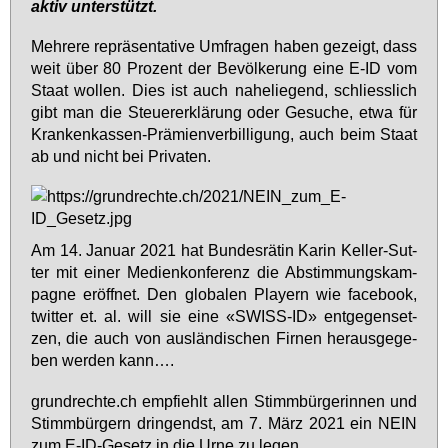
ak­tiv un­ter­stützt.
Meh­re­re re­prä­sen­ta­ti­ve Um­fra­gen ha­ben ge­zeigt, dass
weit über 80 Pro­zent der Be­völ­ke­rung ei­ne E-ID vom
Staat wol­len. Dies ist auch na­he­lie­gend, schliess­lich
gibt man die Steu­er­er­klä­rung oder Ge­su­che, et­wa für
Kran­ken­kas­sen-Prä­mi­en­ver­bil­li­gung, auch beim Staat
ab und nicht bei Pri­va­ten.
Am 14. Ja­nu­ar 2021 hat Bun­des­rä­tin Ka­rin Kel­ler-Sut­
ter mit ei­ner Me­di­en­kon­fe­renz die Ab­stim­mungs­kam­
pa­gne er­öff­net. Den glo­ba­len Play­ern wie face­book,
twit­ter et. al. will sie ei­ne «SWISS-ID» ent­ge­gen­set­
zen, die auch von aus­län­di­schen Fir­nen her­aus­ge­ge­
ben wer­den kann….
grund­rech­te.ch emp­fiehlt al­len Stimm­bür­ge­rin­nen und
Stimm­bür­gern drin­gendst, am 7. März 2021 ein NEIN
zum E-ID-Ge­setz in die Ur­ne zu le­gen.