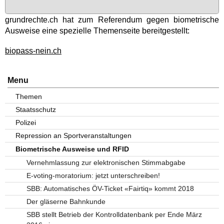
grund­rech­te.ch hat zum Re­fe­ren­dum ge­gen bio­me­tri­sche
Aus­wei­se ei­ne spe­zi­el­le The­men­sei­te be­reit­ge­stellt:
bio­pass-nein.ch
Menu
Themen
Staatsschutz
Polizei
Repression an Sportveranstaltungen
Biometrische Ausweise und RFID
Vernehmlassung zur elektronischen Stimmabgabe
E-voting-moratorium: jetzt unterschreiben!
SBB: Automatisches ÖV-Ticket «Fairtiq» kommt 2018
Der gläserne Bahnkunde
SBB stellt Betrieb der Kontrolldatenbank per Ende März