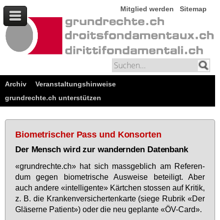
Mitglied werden
Sitemap
Archiv
Veranstaltungshinweise
grundrechte.ch unterstützen
Biometrischer Pass und Konsorten
Der Mensch wird zur wandernden Datenbank
«grund­rech­te.ch» hat sich mass­geb­lich am Re­fe­ren­
dum ge­gen bio­me­tri­sche Aus­wei­se be­tei­ligt. Aber
auch an­de­re «in­tel­li­gen­te» Kärt­chen stos­sen auf Kri­tik,
z. B. die Kran­ken­ver­si­cher­ten­kar­te (sie­ge Ru­brik «Der
Glä­ser­ne Pa­ti­ent») oder die neu ge­plan­te «ÖV-Card».