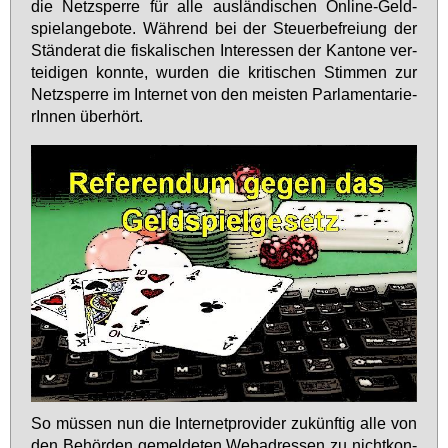
die Netz­sper­re für al­le aus­län­di­schen On­line-Geld­
spiel­an­ge­bo­te. Wäh­rend bei der Steu­er­be­frei­ung der
Stän­de­rat die fis­ka­li­schen In­ter­es­sen der Kan­to­ne ver­
tei­di­gen konn­te, wur­den die kri­ti­schen Stim­men zur
Netz­sper­re im In­ter­net von den meis­ten Par­la­men­ta­rie­
rIn­nen über­hört.
So müs­sen nun die In­ter­net­pro­vi­der zu­künf­tig al­le von
den Be­hör­den ge­mel­de­ten Web­adres­sen zu nicht­kon­