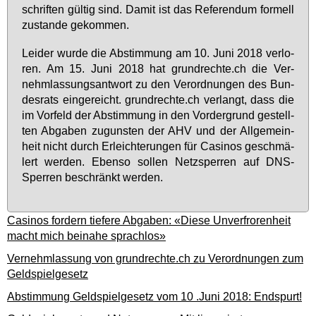
schrif­ten gül­tig sind. Da­mit ist das Re­fe­ren­dum for­mell
zu­stan­de ge­kom­men.
Lei­der wur­de die Ab­stim­mung am 10. Ju­ni 2018 ver­lo­
ren. Am 15. Ju­ni 2018 hat grund­rech­te.ch die Ver­
nehm­las­sungs­ant­wort zu den Ver­ord­nun­gen des Bun­
des­rats ein­ge­reicht. grund­rech­te.ch ver­langt, dass die
im Vor­feld der Ab­stim­mung in den Vor­der­grund ge­stell­
ten Ab­ga­ben zu­guns­ten der AHV und der All­ge­mein­
heit nicht durch Er­leich­te­run­gen für Ca­si­nos ge­schmä­
lert wer­den. Eben­so sol­len Netz­sper­ren auf DNS-
Sper­ren be­schränkt wer­den.
Casinos fordern tiefere Abgaben: «Diese Unverfrorenheit
macht mich beinahe sprachlos»
Vernehmlassung von grundrechte.ch zu Verordnungen zum
Geldspielgesetz
Abstimmung Geldspielgesetz vom 10 .Juni 2018: Endspurt!