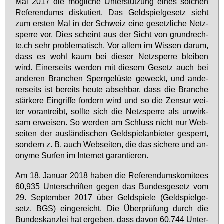
Mai 2017 die mög­li­che Un­ter­stüt­zung ei­nes sol­chen
Re­fe­ren­dums dis­ku­tiert. Das Geld­spiel­ge­setz sieht
zum ers­ten Mal in der Schweiz ei­ne ge­setz­li­che Netz­
sper­re vor. Dies scheint aus der Sicht von grund­rech­
te.ch sehr pro­ble­ma­tisch. Vor al­lem im Wis­sen dar­um,
dass es wohl kaum bei die­ser Netz­sper­re blei­ben
wird. Ei­ner­seits wer­den mit die­sem Ge­setz auch bei
an­de­ren Bran­chen Sperr­ge­lüs­te ge­weckt, und an­de­
rer­seits ist be­reits heu­te ab­seh­bar, dass die Bran­che
stär­ke­re Ein­grif­fe for­dern wird und so die Zen­sur wei­
ter vor­an­treibt, soll­te sich die Netz­sper­re als un­wirk­
sam er­wei­sen. So wer­den am Schluss nicht nur Web­
sei­ten der aus­län­di­schen Geld­spiel­an­bie­ter ge­sperrt,
son­dern z. B. auch Web­sei­ten, die das si­che­re und an­
ony­me Sur­fen im In­ter­net ga­ran­tie­ren.
Am 18. Ja­nu­ar 2018 ha­ben die Re­fe­ren­dums­ko­mi­tees
60,935 Un­ter­schrif­ten ge­gen das Bun­des­ge­setz vom
29. Sep­tem­ber 2017 über Geld­spie­le (Geld­spiel­ge­
setz, BGS) ein­ge­reicht. Die Über­prü­fung durch die
Bun­des­kanz­lei hat er­ge­ben, dass da­von 60,744 Un­ter­