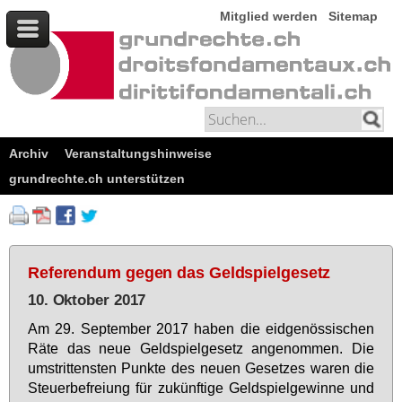
Mitglied werden
Sitemap
Archiv
Veranstaltungshinweise
grundrechte.ch unterstützen
Referendum gegen das Geldspielgesetz
10. Oktober 2017
Am 29. Sep­tem­ber 2017 ha­ben die eid­ge­nös­si­schen
Rä­te das neue Geld­spiel­ge­setz an­ge­nom­men. Die
um­strit­tens­ten Punk­te des neu­en Ge­set­zes wa­ren die
Steu­er­be­frei­ung für zu­künf­ti­ge Geld­spiel­ge­win­ne und