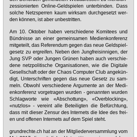
zes­sio­nier­ten On­line-Geld­spie­len un­ter­bin­den. Dass
sol­che Netz­sper­ren kaum wirk­sam durch­ge­setzt wer­
den kön­nen, ist aber un­be­strit­ten.
Am 10. Ok­to­ber ha­ben ver­schie­de­ne Ko­mi­tees und
Bünd­nis­se an ei­ner ge­mein­sa­men Me­di­en­kon­fe­renz
mit­ge­teilt, das Re­fe­ren­dum ge­gen das neue Geld­spiel­
ge­setz zu er­grei­fen. Ne­ben den Jung­frei­sin­ni­gen, der
Jung SVP oder Jun­gen Grü­nen ha­ben auch ver­schie­
de­ne netz­po­li­ti­sche Or­ga­ni­sa­tio­nen, wie die Di­gi­ta­le
Ge­sell­schaft oder der Cha­os Com­pu­ter Club an­ge­kün­
digt, Un­ter­schrif­ten ge­gen das neue Ge­setz zu sam­
meln. Ob­wohl ver­schie­de­ne Ar­gu­men­te an der Me­di­
en­kon­fe­renz vor­ge­tra­gen wur­den - ge­nann­ten wur­den
Schlag­wor­te wie «Ab­schot­tung», «Over­blo­cking»,
«nutz­los» - ver­eint al­le Be­tei­lig­ten die Be­fürch­tung,
dass mit die­ser Zen­sur des In­ter­nets die Idee des frei­
en und of­fe­nen In­ter­nets auf dem Spiel steht.
grund­rech­te.ch hat an der Mit­glie­der­ver­samm­lung vom