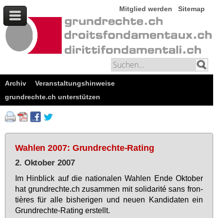
Mitglied werden
Sitemap
Archiv
Veranstaltungshinweise
grundrechte.ch unterstützen
Wahlen 2007: Grundrechte-Rating
2. Oktober 2007
Im Hin­blick auf die na­tio­na­len Wah­len En­de Ok­to­ber
hat grund­rech­te.ch zu­sam­men mit so­li­da­rité sans fron­
tières für al­le bis­he­ri­gen und neu­en Kan­di­da­ten ein
Grund­rech­te-Ra­ting er­stellt.