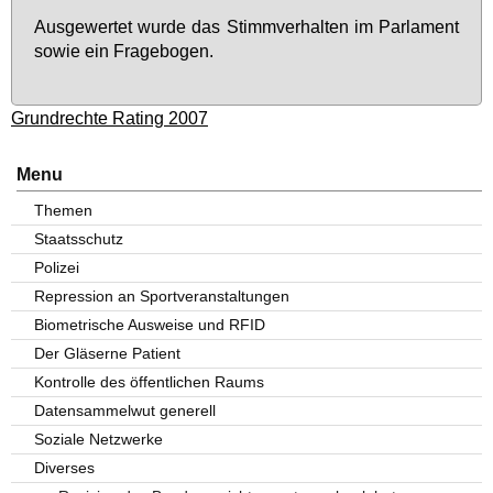
Aus­ge­wer­tet wur­de das Stimm­ver­hal­ten im Par­la­ment
so­wie ein Fra­ge­bo­gen.
Grundrechte Rating 2007
Menu
Themen
Staatsschutz
Polizei
Repression an Sportveranstaltungen
Biometrische Ausweise und RFID
Der Gläserne Patient
Kontrolle des öffentlichen Raums
Datensammelwut generell
Soziale Netzwerke
Diverses