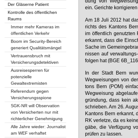
dung von Weg­wei­sun­gen 
Der Gläserne Patient
ein. Ge­rich­te kor­ri­gie­r
Kontrolle des öffentlichen
Raums
Am 18 Ju­li 2012 hat das 
richts des Kan­tons Bern b
Immer mehr Kameras im
im öf­fent­lich ge­nutz­te
öffentlichen Verkehr
er­kannt, dass die Ein­sch
Boom im Security-Bereich
Sa­che im Ge­mein­ge­brau
generiert Qualitätsmängel
nis­sen auf ver­wal­tungs- 
Vertrauensbruch mit
fol­gen hat (BGE 6B_116
Versicherungsdetektiven
Ausreisesperren für
In der Stadt Bern wur­de
potenzielle
Weg­wei­sun­gen von der Po
Gewaltextremisten
tons Bern (POM) ein­fach
Referendum gegen
Weg­wei­sung ab­ge­lau­
Versicherungsspione
grün­dung, dass kein ak­tu
SGK-NR will Observation
schrie­ben. Am 26. Au­gus
von Versicherten nur mit
Kan­tons Bern er­kannt, 
richterlicher Genehmigung
RK ver­let­ze, da es kei­ne 
Alle Jahre wieder: Journalist
gä­be, die Ver­fü­gung vo
am WEF verhaftet
prü­fen zu las­sen.