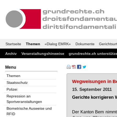
Startseite
Themen
«Dialog EMRK»
Dokumente
Gerichtsurt
Archiv
Veranstaltungshinweise
grundrechte.ch unterstütz
Menu
Themen
Wegweisungen in B
Staatsschutz
15. September 2011
Polizei
Repression an
Gerichte korrigieren
Sportveranstaltungen
Biometrische Ausweise und
Der Kan­ton Bern nimmt 
RFID