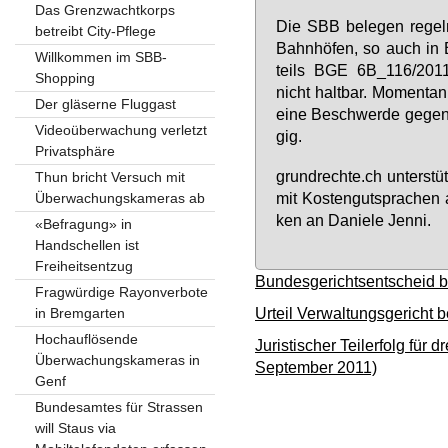
Das Grenzwachtkorps
Die SBB be­le­gen re­gel­
betreibt City-Pflege
Bahn­hö­fen, so auch in B
Willkommen im SBB-
teils BGE 6B_116/2011 (
Shopping
nicht halt­bar. Mo­men­tan
Der gläserne Fluggast
ei­ne Be­schwer­de ge­ge
Videoüberwachung verletzt
gig.
Privatsphäre
grund­rech­te.ch un­ter­stü
Thun bricht Versuch mit
mit Kos­ten­gut­spra­che
Überwachungskameras ab
ken an Da­nie­le Jen­ni.
«Befragung» in
Handschellen ist
Freiheitsentzug
Bundesgerichtsentscheid be
Fragwürdige Rayonverbote
Urteil Verwaltungsgericht b
in Bremgarten
Hochauflösende
Juristischer Teilerfolg fü
Überwachungskameras in
September 2011)
Genf
Bundesamtes für Strassen
will Staus via