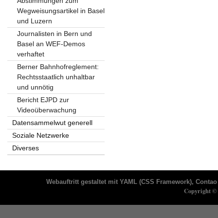
Abstimmungen zum
Wegweisungsartikel in Basel
und Luzern
Journalisten in Bern und
Basel an WEF-Demos
verhaftet
Berner Bahnhofreglement:
Rechtsstaatlich unhaltbar
und unnötig
Bericht EJPD zur
Videoüberwachung
Datensammelwut generell
Soziale Netzwerke
Diverses
Webauftritt gestaltet mit
YAML
(CSS Framework),
Contao 
Copyright © 