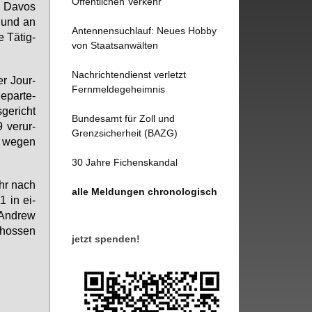
Öffentlichen Verkehr
 Da­vos
t und an
Antennensuchlauf: Neues Hobby
e Tä­tig­
von Staatsanwälten
Nachrichtendienst verletzt
er Jour­
Fernmeldegeheimnis
­par­te­
ge­richt
Bundesamt für Zoll und
 ver­ur­
Grenzsicherheit (BAZG)
z we­gen
30 Jahre Fichenskandal
ahr nach
alle Meldungen chronologisch
1 in ei­
An­d­rew
schos­sen
jetzt spenden!