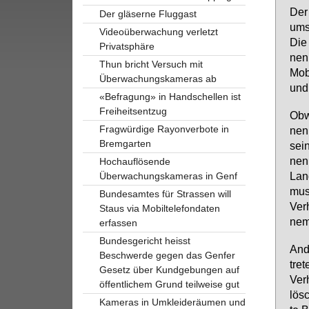
Der 
Der gläserne Fluggast
um­s
Videoüberwachung verletzt
Die
Privatsphäre
nen
Thun bricht Versuch mit
Mo­b
Überwachungskameras ab
und 
«Befragung» in Handschellen ist
Freiheitsentzug
Ob­w
Fragwürdige Rayonverbote in
nen 
Bremgarten
sei­
nen
Hochauflösende
Land
Überwachungskameras in Genf
muss
Bundesamtes für Strassen will
Ver­
Staus via Mobiltelefondaten
nem 
erfassen
Bundesgericht heisst
An­d
Beschwerde gegen das Genfer
tre­
Gesetz über Kundgebungen auf
Ver­
öffentlichem Grund teilweise gut
lö­s
Kameras in Umkleideräumen und