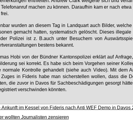
e­mer­kun­gen ent­hiel­ten. An­d­rew Clark wei­ger­te sich und ver­lan
Te­le­fon­an­ruf ma­chen zu kön­nen. Dar­auf­hin kam er nach et­wa
frei.
en­bar wur­den an die­sem Tag in Land­quart auch Bil­der, wel­che 
so­nen ge­macht hat­ten, sys­te­ma­tisch ge­löscht. Die­ses il­le­ga­le
der Po­li­zei ist z. B.​auch un­ter Be­su­chern von Aus­wärts­spie
t­ver­an­stal­tun­gen bes­tens be­kannt.
mas Ho­bi von der Bünd­ner Kan­tons­po­li­zei er­klärt auf An­fra­ge
l­de­rung sei kor­rekt. Es ha­be sich beim Vor­ge­hen sei­ner Kol­l
e nor­ma­le Kon­trol­le ge­han­delt (sie­he auch Vi­deo). Mit dem An
Zu­ges in Fi­de­ris ha­be man si­cher­stel­len wol­len, dass die 
­ten, die zu­vor in Da­vos für Sach­be­schä­di­gun­gen ge­sorgt hät­te
e­gis­triert ver­schwin­den könn­ten.
- Ankunft im Kessel von Fideris nach Anti WEF Demo in Davos
r wollten Journalisten zensieren