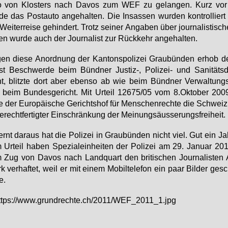
to von Klos­ters nach Da­vos zum WEF zu ge­lan­gen. Kurz vor
de das Post­au­to an­ge­hal­ten. Die In­sas­sen wur­den kon­trol­lier
Wei­ter­rei­se ge­hin­dert. Trotz sei­ner An­ga­ben über jour­na­lis­ti­sch
ten wur­de auch der Jour­na­list zur Rück­kehr an­ge­hal­ten.
en die­se An­ord­nung der Kan­tons­po­li­zei Grau­bün­den er­hob d
ist Be­schwer­de beim Bünd­ner Jus­tiz-, Po­li­zei- und Sa­ni­täts­de
, blitz­te dort aber eben­so ab wie beim Bünd­ner Ver­wal­tungs­
beim Bun­des­ge­richt. Mit Ur­teil 12675/05 vom 8.​Oktober 2009
­te der Eu­ro­päi­sche Ge­richts­hof für Men­schen­rech­te die Schwei
e­recht­fer­tig­ter Ein­schrän­kung der Mei­nungs­äus­se­rungs­frei­heit.
ernt dar­aus hat die Po­li­zei in Grau­bün­den nicht viel. Gut ein J
Ur­teil ha­ben Spe­zi­al­ein­hei­ten der Po­li­zei am 29. Ja­nu­ar 201
Zug von Da­vos nach Land­quart den bri­ti­schen Jour­na­lis­ten 
k ver­haf­tet, weil er mit ei­nem Mo­bil­te­le­fon ein paar Bil­der ge­
e.