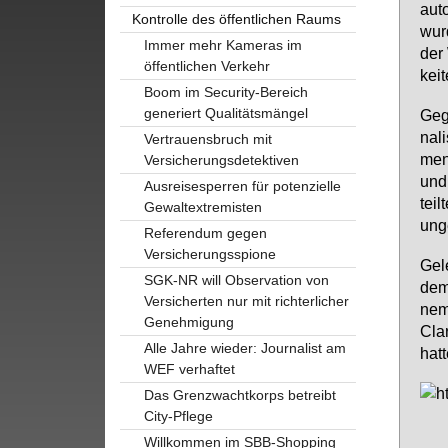
au­
Kontrolle des öffentlichen Raums
wur­
Immer mehr Kameras im
der 
öffentlichen Verkehr
kei­
Boom im Security-Bereich
generiert Qualitätsmängel
Ge­g
na­l
Vertrauensbruch mit
ment
Versicherungsdetektiven
und 
Ausreisesperren für potenzielle
teil
Gewaltextremisten
un­g
Referendum gegen
Versicherungsspione
Ge­l
SGK-NR will Observation von
dem 
Versicherten nur mit richterlicher
nem 
Genehmigung
Clar
Alle Jahre wieder: Journalist am
hat­t
WEF verhaftet
Das Grenzwachtkorps betreibt
City-Pflege
Willkommen im SBB-Shopping