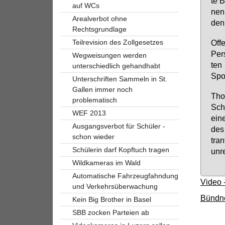
te B
auf WCs
nen 
Arealverbot ohne
den 
Rechtsgrundlage
Teilrevision des Zollgesetzes
Of­f
Per­
Wegweisungen werden
ten 
unterschiedlich gehandhabt
Spor
Unterschriften Sammeln in St.
Gallen immer noch
Tho­
problematisch
Schi
WEF 2013
ei­n
Ausgangsverbot für Schüler -
des 
schon wieder
tran
Schülerin darf Kopftuch tragen
un­r
Wildkameras im Wald
Automatische Fahrzeugfahndung
Video 
und Verkehrsüberwachung
Bündne
Kein Big Brother in Basel
SBB zocken Parteien ab