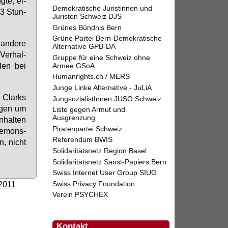
g­te, ei­
Demokratische Juristinnen und
 3 Stun­
Juristen Schweiz DJS
Grünes Bündnis Bern
Grüne Partei Bern-Demokratische
an­de­re
Alternative GPB-DA
 Ver­hal­
Gruppe für eine Schweiz ohne
­len bei
Armee GSoA
Humanrights.ch / MERS
Junge Linke Alternative - JuLiA
, Clarks
JungsozialistInnen JUSO Schweiz
e­gen um
Liste gegen Armut und
Ausgrenzung
­hal­ten
Piratenpartei Schweiz
De­mons­
Referendum BWIS
n, nicht
Solidaritätsnetz Region Basel
Solidaritätsnetz Sanst-Papiers Bern
Swiss Internet User Group SIUG
Swiss Privacy Foundation
 2011
Verein PSYCHEX
Kontakt