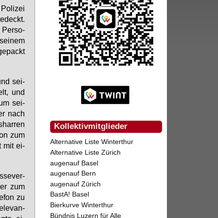
Po­li­zei
ge­deckt.
 Per­so­
 sei­nem
 ge­packt
und sei­
elt, und
 um sei­
 er nach
s­har­ren
Kollektivmitglieder
­son zum
Alternative Liste Winterthur
t mit ei­
Alternative Liste Zürich
augenauf Basel
augenauf Bern
s­se­ver­
augenauf Zürich
e er zum
BastA! Basel
le­fon zu
Bierkurve Winterthur
­le­van­
Bündnis Luzern für Alle