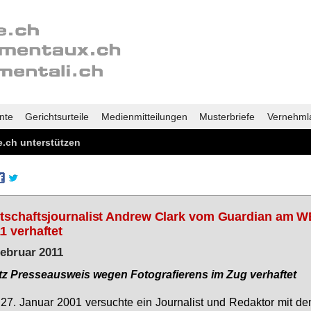
nte
Gerichtsurteile
Medienmitteilungen
Musterbriefe
Vernehml
.ch unterstützen
tschaftsjournalist Andrew Clark vom Guardian am 
1 verhaftet
Februar 2011
z Pres­se­aus­weis we­gen Fo­to­gra­fie­rens im Zug ver­haf­tet
7. Ja­nu­ar 2001 ver­such­te ein Jour­na­list und Re­dak­tor mit d