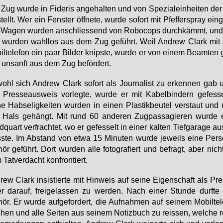
Zug wur­de in Fi­de­ris an­ge­hal­ten und von Spe­zi­al­ein­hei­ten der 
tellt. Wer ein Fens­ter öff­ne­te, wur­de so­fort mit Pfef­fer­spray ein­
 Wa­gen wur­den an­schlies­send von Ro­bo­cops durch­kämmt, und
 wur­den wahl­los aus dem Zug ge­führt. Weil An­d­rew Clark mit
il­te­le­fon ein paar Bil­der knips­te, wur­de er von ei­nem Be­am­ten
un­sanft aus dem Zug be­för­dert.
ohl sich An­d­rew Clark so­fort als Jour­na­list zu er­ken­nen gab 
Pres­se­aus­weis vor­leg­te, wur­de er mit Ka­bel­bin­dern ge­fes­s
ne Hab­se­lig­kei­ten wur­den in ei­nen Plas­tik­beu­tel ver­staut und
 Hals ge­hängt. Mit rund 60 an­de­ren Zug­pas­sa­gie­ren wur­de
­quart ver­frach­tet, wo er ge­fes­selt in ei­ner kal­ten Tief­ga­ra­ge au
­te. Im Ab­stand von et­wa 15 Mi­nu­ten wur­de je­weils ei­ne Per
hör ge­führt. Dort wur­den al­le fo­to­gra­fiert und be­fragt, aber nich
Tat­ver­dacht kon­fron­tiert.
­rew Clark in­sis­tier­te mit Hin­weis auf sei­ne Ei­gen­schaft als Pre
ter dar­auf, frei­ge­las­sen zu wer­den. Nach ei­ner Stun­de durf­t
hör. Er wur­de auf­ge­for­dert, die Auf­nah­men auf sei­nem Mo­bil­te­
chen und al­le Sei­ten aus sei­nem No­tiz­buch zu reis­sen, wel­che re