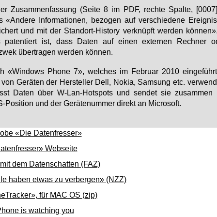
er Zu­sam­men­fas­sung (Sei­te 8 im PDF, rech­te Spal­te, [0007]
 «An­de­re In­for­ma­tio­nen, be­zo­gen auf ver­schie­de­ne Er­eig­nis
­chert und mit der Stand­ort-His­to­ry ver­knüpft wer­den kön­nen
s pa­ten­tiert ist, dass Da­ten auf ei­nen ex­ter­nen Rech­ner 
wek über­tra­gen wer­den kön­nen.
h «Win­dows Pho­ne 7», wel­ches im Fe­bru­ar 2010 ein­ge­führt
von Ge­rä­ten der Her­stel­ler Dell, No­kia, Samsung etc. ver­wen­d
fasst Da­ten über W-Lan-Hot­spots und sen­det sie zu­sam­men 
Po­si­ti­on und der Ge­rä­te­num­mer di­rekt an Mi­cro­soft.
obe «Die Datenfresser»
atenfresser» Webseite
mit dem Datenschatten (FAZ)
lle haben etwas zu verbergen» (NZZ)
eTracker», für MAC OS (zip)
Phone is watching you