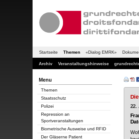
Startseite
Themen
«Dialog EMRK»
Dokume
Archiv
Veranstaltungshinweise
grundrechte
Menu
Themen
Die
Staatsschutz
22.
Polizei
Repression an
Fra
Sportveranstaltungen
Dat
Biometrische Ausweise und RFID
Wo­h
Der Gläserne Patient
kau­