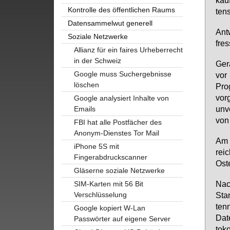
Kontrolle des öffentlichen Raums
ten­
Datensammelwut generell
Ant
Soziale Netzwerke
fres
Allianz für ein faires Urheberrecht
in der Schweiz
Ge­r
Google muss Suchergebnisse
vor 
löschen
Pro­
vor­
Google analysiert Inhalte von
un­v
Emails
von 
FBI hat alle Postfächer des
Anonym-Dienstes Tor Mail
Am 2
iPhone 5S mit
reic
Fingerabdruckscanner
Os­t
Gläserne soziale Netzwerke
Nach
SIM-Karten mit 56 Bit
Verschlüsselung
Stan
ten
Google kopiert W-Lan
Da­t
Passwörter auf eigene Server
to­k