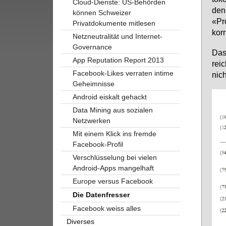
Cloud-Dienste: US-Behörden
den 
können Schweizer
«Pro
Privatdokumente mitlesen
kor­
Netzneutralität und Internet-
Governance
Das
App Reputation Report 2013
reic
Facebook-Likes verraten intime
nich
Geheimnisse
Android eiskalt gehackt
Data Mining aus sozialen
Netzwerken
Mit einem Klick ins fremde
Facebook-Profil
Verschlüsselung bei vielen
Android-Apps mangelhaft
Europe versus Facebook
Die Datenfresser
Facebook weiss alles
Diverses