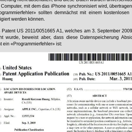
Com­pu­ter, mit dem das iPho­ne syn­chro­ni­siert wird, über­tra­gen
­gram­mier­feh­ler» soll­ten dem­nächst mit ei­nem kos­ten­lo­sen
ri­giert wer­den kön­nen.
 Pa­tent US 2011/0051665 A1, wel­ches am 3. Sep­tem­ber 2009 
ht wur­de, be­weist aber, dass die­se Da­ten­spei­che­rung Ab­s
t ein «Pro­gram­mier­feh­ler» ist: