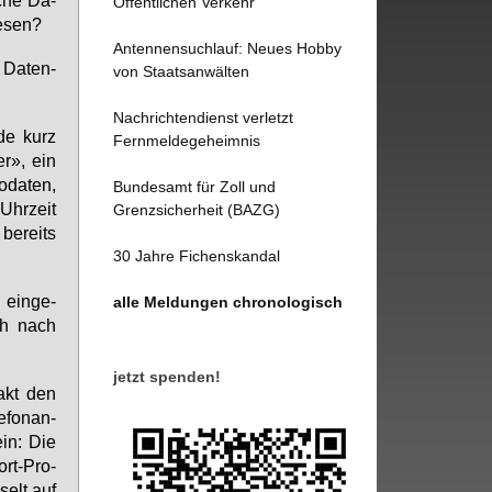
Öffentlichen Verkehr
e­sen?
Antennensuchlauf: Neues Hobby
 Da­ten­
von Staatsanwälten
Nachrichtendienst verletzt
­de kurz
Fernmeldegeheimnis
er», ein
­da­ten,
Bundesamt für Zoll und
 Uhr­zeit
Grenzsicherheit (BAZG)
be­reits
30 Jahre Fichenskandal
 ein­ge­
alle Meldungen chronologisch
ich nach
jetzt spenden!
­akt den
­fon­an­
ein: Die
ort-Pro­
­selt auf