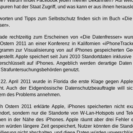
spu­ren hat der Staat Zu­griff, und was kann er aus ih­nen her­aus­l
­wor­ten und Tipps zum Selbst­schutz fin­den sich im Buch «Die
­ser».
a­de recht­zei­tig zum Er­schei­nen von «Die Da­ten­fres­ser» wur
Os­tern 2011 an ei­ner Kon­fe­renz in Ka­li­for­ni­en «iPho­ne­Tra­ck
gramm zur Vi­sua­li­sie­rung von auf iPho­nes ge­spei­cher­ten Geo
ge­stellt. App­le spei­chert seit Ju­ni 2010 Stand­ort­da­ten in­klu­si­ve
er­schlüs­selt auf iPho­nes. An­geb­lich wer­den der­ar­ti­ge Da­ten 
Straf­un­ter­su­chungs­be­hör­den ge­nutzt.
2. April 2011 wur­de in Flo­ri­da die ers­te Kla­ge ge­gen App­le
ht. Auch der Eid­ge­nös­si­sche Da­ten­schutz­be­auf­trag­te will s
ern des Pro­blems an­neh­men.
 Os­tern 2011 er­klär­te App­le, iPho­nes spei­cher­ten nicht ex
d­ort, son­dern nur die Stand­or­te von W-Lan-Hot­spots und Te­le
­nen in der Nä­he des iPho­nes. App­le räumt aber drei Feh­ler 
en wür­den län­ge­re Zeit ge­spei­chert, Nut­zer könn­ten die Stand­
ol­lie­rung nicht ab­schal­ten, und die­se Da­ten wür­den un­ver­schlüs