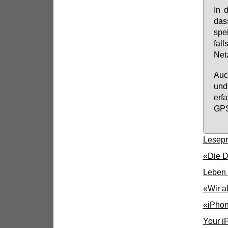
In d
dass
spei
fall
Netz
Auc
und 
er­
GPS-
Lesepr
«Die D
Leben 
«Wir a
«iPhon
Your i