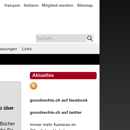
français
Italiano
Mitglied werden
Sitemap
assungen
Links
Aktuelles
grundrechte.ch auf facebook
b über
grundrechte.ch auf twitter
 Bü­cher
Immer mehr Kameras im
­che Da­