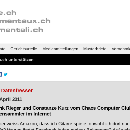
nte
Gerichtsurteile
Medienmitteilungen
Musterbriefe
Vernehml
.ch unterstützen
 Datenfresser
 April 2011
nk Rieger und Constanze Kurz vom Chaos Computer Clu
ensammler im Internet
er weiss Ama­zon, dass ich Gi­tar­re spie­le, ob­wohl ich dort nur
fe? War­um fin­det Face­book je­den mei­ner Be­kann­ten? Auf wel