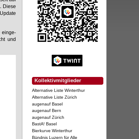
. Die­se
 Up­date
ein­ge­
icht und
Kollektivmitglieder
Alternative Liste Winterthur
Alternative Liste Zürich
augenauf Basel
augenauf Bern
augenauf Zürich
BastA! Basel
Bierkurve Winterthur
Bündnis Luzern für Alle