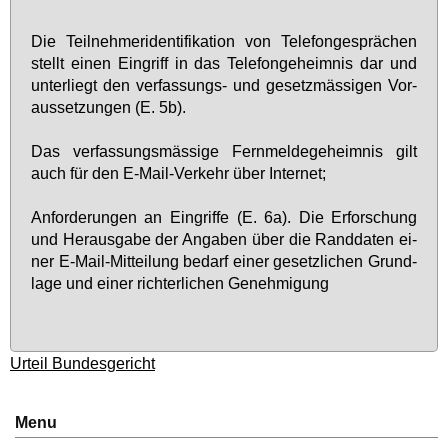
Die Teil­neh­me­ri­den­ti­fi­ka­ti­on von Te­le­fon­ge­sprä­chen
stellt ei­nen Ein­griff in das Te­le­fon­ge­heim­nis dar und
un­ter­liegt den ver­fas­sungs- und ge­setz­mäs­si­gen Vor­
aus­set­zun­gen (E. 5b).
Das ver­fas­sungs­mäs­si­ge Fern­mel­de­ge­heim­nis gilt
auch für den E-Mail-Ver­kehr über In­ter­net;
An­for­de­run­gen an Ein­grif­fe (E. 6a). Die Er­for­schung
und Her­aus­ga­be der An­ga­ben über die Rand­da­ten ei­
ner E-Mail-Mit­tei­lung be­darf ei­ner ge­setz­li­chen Grund­
la­ge und ei­ner rich­ter­li­chen Ge­neh­mi­gung
Ur­teil Bun­des­ge­richt
Menu