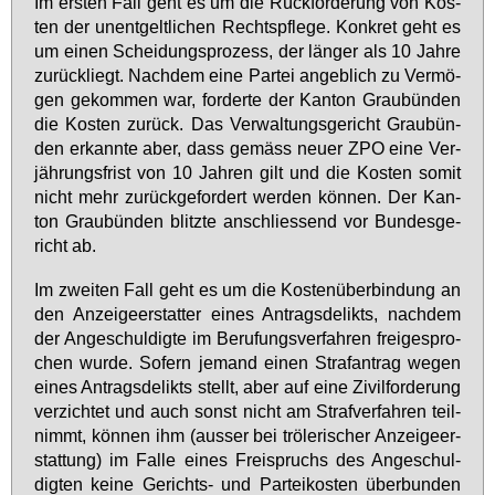
Im ers­ten Fall geht es um die Rück­for­de­rung von Kos­
ten der un­ent­gelt­li­chen Rechts­pfle­ge. Kon­kret geht es
um ei­nen Schei­dungs­pro­zess, der län­ger als 10 Jah­re
zu­rück­liegt. Nach­dem ei­ne Par­tei an­geb­lich zu Ver­mö­
gen ge­kom­men war, for­der­te der Kan­ton Grau­bün­den
die Kos­ten zu­rück. Das Ver­wal­tungs­ge­richt Grau­bün­
den er­kann­te aber, dass ge­mäss neu­er ZPO ei­ne Ver­
jäh­rungs­frist von 10 Jah­ren gilt und die Kos­ten so­mit
nicht mehr zu­rück­ge­for­dert wer­den kön­nen. Der Kan­
ton Grau­bün­den blitz­te an­schlies­send vor Bun­des­ge­
richt ab.
Im zwei­ten Fall geht es um die Kos­ten­über­bin­dung an
den An­zei­ge­er­stat­ter ei­nes An­trags­de­likts, nach­dem
der An­ge­schul­dig­te im Be­ru­fungs­ver­fah­ren frei­ge­spro­
chen wur­de. So­fern je­mand ei­nen Straf­an­trag we­gen
ei­nes An­trags­de­likts stellt, aber auf ei­ne Zi­vil­for­de­rung
ver­zich­tet und auch sonst nicht am Straf­ver­fah­ren teil­
nimmt, kön­nen ihm (aus­ser bei trö­le­ri­scher An­zei­ge­er­
stat­tung) im Fal­le ei­nes Frei­spruchs des An­ge­schul­
dig­ten kei­ne Ge­richts- und Par­tei­kos­ten über­bun­den