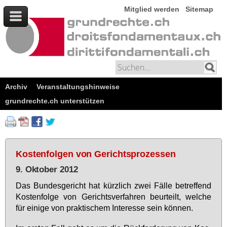
Mitglied werden
Sitemap
Archiv
Veranstaltungshinweise
grundrechte.ch unterstützen
Kostenfolgen von Gerichtsprozessen
9. Oktober 2012
Das Bun­des­ge­richt hat kürz­lich zwei Fäl­le be­tref­fend
Kos­ten­fol­ge von Ge­richts­ver­fah­ren be­ur­teilt, wel­che
für ei­ni­ge von prak­ti­schem In­ter­es­se sein kön­nen.