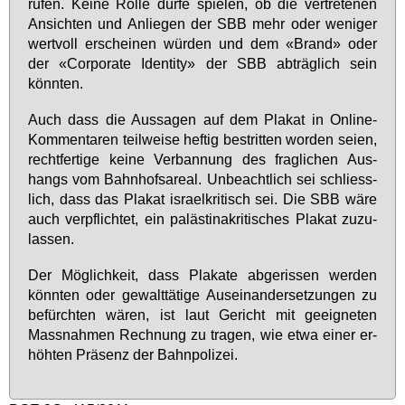
ru­fen. Kei­ne Rol­le dür­fe spie­len, ob die ver­tre­te­nen
An­sich­ten und An­lie­gen der SBB mehr oder we­ni­ger
wert­voll er­schei­nen wür­den und dem «Brand» oder
der «Cor­po­ra­te Iden­ti­ty» der SBB ab­träg­lich sein
könn­ten.
Auch dass die Aus­sa­gen auf dem Pla­kat in On­line-
Kom­men­ta­ren teil­wei­se hef­tig be­strit­ten wor­den sei­en,
recht­fer­ti­ge kei­ne Ver­ban­nung des frag­li­chen Aus­
hangs vom Bahn­hofs­are­al. Un­be­acht­lich sei schliess­
lich, dass das Pla­kat is­ra­el­kri­tisch sei. Die SBB wä­re
auch ver­pflich­tet, ein pa­läs­ti­na­kri­ti­sches Pla­kat zu­zu­
las­sen.
Der Mög­lich­keit, dass Pla­ka­te ab­ge­ris­sen wer­den
könn­ten oder ge­walt­tä­ti­ge Aus­ein­an­der­set­zun­gen zu
be­fürch­ten wä­ren, ist laut Ge­richt mit ge­eig­ne­ten
Mass­nah­men Rech­nung zu tra­gen, wie et­wa ei­ner er­
höh­ten Prä­senz der Bahn­po­li­zei.