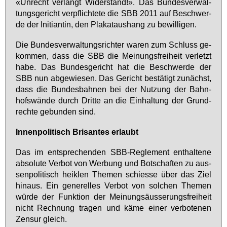
«Un­recht ver­langt Wi­der­stand!». Das Bun­des­ver­wal­
tungs­ge­richt ver­pflich­te­te die SBB 2011 auf Be­schwer­
de der In­iti­an­tin, den Pla­kat­aus­hang zu be­wil­li­gen.
Die Bun­des­ver­wal­tungs­rich­ter wa­ren zum Schluss ge­
kom­men, dass die SBB die Mei­nungs­frei­heit ver­letzt
ha­be. Das Bun­des­ge­richt hat die Be­schwer­de der
SBB nun ab­ge­wie­sen. Das Ge­richt be­stä­tigt zu­nächst,
dass die Bun­des­bah­nen bei der Nut­zung der Bahn­
hofs­wän­de durch Drit­te an die Ein­hal­tung der Grund­
rech­te ge­bun­den sind.
In­nen­po­li­tisch Bri­san­tes er­laubt
Das im ent­spre­chen­den SBB-Re­gle­ment ent­hal­te­ne
ab­so­lu­te Ver­bot von Wer­bung und Bot­schaf­ten zu aus­
sen­po­li­tisch heik­len The­men schies­se über das Ziel
hin­aus. Ein ge­ne­rel­les Ver­bot von sol­chen The­men
wür­de der Funk­ti­on der Mei­nungs­äus­se­rungs­frei­heit
nicht Rech­nung tra­gen und kä­me ei­ner ver­bo­te­nen
Zen­sur gleich.