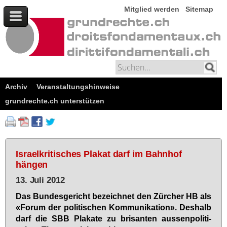
Mitglied werden
Sitemap
Archiv
Veranstaltungshinweise
grundrechte.ch unterstützen
Israelkritisches Plakat darf im Bahnhof
hängen
13. Juli 2012
Das Bun­des­ge­richt be­zeich­net den Zür­cher HB als
«Fo­rum der po­li­ti­schen Kom­mu­ni­ka­ti­on». Des­halb
darf die SBB Pla­ka­te zu bri­san­ten aus­sen­po­li­ti­