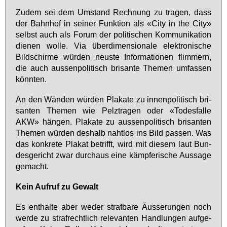
Zu­dem sei dem Um­stand Rech­nung zu tra­gen, dass
der Bahn­hof in sei­ner Funk­ti­on als «Ci­ty in the Ci­ty»
selbst auch als Fo­rum der po­li­ti­schen Kom­mu­ni­ka­ti­on
die­nen wol­le. Via über­di­men­sio­na­le elek­tro­ni­sche
Bild­schir­me wür­den neus­te In­for­ma­tio­nen flim­mern,
die auch aus­sen­po­li­tisch bri­san­te The­men um­fas­sen
könn­ten.
An den Wän­den wür­den Pla­ka­te zu in­nen­po­li­tisch bri­
san­ten The­men wie Pelz­tra­gen oder «To­des­fal­le
AKW» hän­gen. Pla­ka­te zu aus­sen­po­li­tisch bri­san­ten
The­men wür­den des­halb naht­los ins Bild pas­sen. Was
das kon­kre­te Pla­kat be­trifft, wird mit die­sem laut Bun­
des­ge­richt zwar durch­aus ei­ne kämp­fe­ri­sche Aus­sa­ge
ge­macht.
Kein Auf­ruf zu Ge­walt
Es ent­hal­te aber we­der straf­ba­re Äus­se­run­gen noch
wer­de zu straf­recht­lich re­le­van­ten Hand­lun­gen auf­ge­