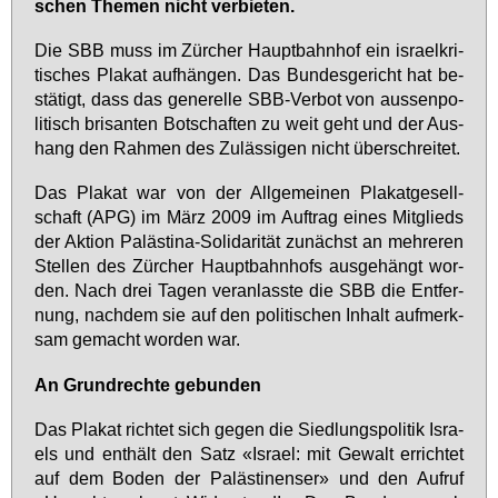
schen The­men nicht ver­bie­ten.
Die SBB muss im Zür­cher Haupt­bahn­hof ein is­ra­el­kri­
ti­sches Pla­kat auf­hän­gen. Das Bun­des­ge­richt hat be­
stä­tigt, dass das ge­ne­rel­le SBB-Ver­bot von aus­sen­po­
li­tisch bri­san­ten Bot­schaf­ten zu weit geht und der Aus­
hang den Rah­men des Zu­läs­si­gen nicht über­schrei­tet.
Das Pla­kat war von der All­ge­mei­nen Pla­kat­ge­sell­
schaft (APG) im März 2009 im Auf­trag ei­nes Mit­glieds
der Ak­ti­on Pa­läs­ti­na-So­li­da­ri­tät zu­nächst an meh­re­ren
Stel­len des Zür­cher Haupt­bahn­hofs aus­ge­hängt wor­
den. Nach drei Ta­gen ver­an­lass­te die SBB die Ent­fer­
nung, nach­dem sie auf den po­li­ti­schen In­halt auf­merk­
sam ge­macht wor­den war.
An Grund­rech­te ge­bun­den
Das Pla­kat rich­tet sich ge­gen die Sied­lungs­po­li­tik Is­ra­
els und ent­hält den Satz «Is­ra­el: mit Ge­walt er­rich­tet
auf dem Bo­den der Pa­läs­ti­nen­ser» und den Auf­ruf