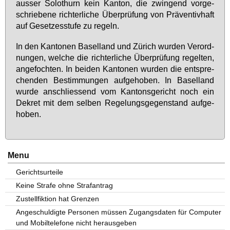
aus­ser So­lo­thurn kein Kan­ton, die zwin­gend vor­ge­
schrie­be­ne rich­ter­li­che Über­prü­fung von Prä­ven­tiv­haft
auf Ge­set­zes­stu­fe zu re­geln.
In den Kan­to­nen Ba­sel­land und Zü­rich wur­den Ver­ord­
nun­gen, wel­che die rich­ter­li­che Über­prü­fung re­gel­ten,
an­ge­foch­ten. In bei­den Kan­to­nen wur­den die ent­spre­
chen­den Be­stim­mun­gen auf­ge­ho­ben. In Ba­sel­land
wur­de an­schlies­send vom Kan­tons­ge­richt noch ein
De­kret mit dem sel­ben Re­ge­lungs­ge­gen­stand auf­ge­
ho­ben.
Menu
Gerichtsurteile
Keine Strafe ohne Strafantrag
Zustellfiktion hat Grenzen
Angeschuldigte Personen müssen Zugangsdaten für Computer
und Mobiltelefone nicht herausgeben