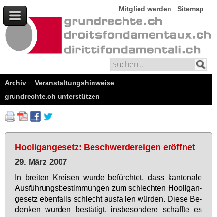
Mitglied werden
Sitemap
Archiv
Veranstaltungshinweise
grundrechte.ch unterstützen
Hooligangesetz: Beschwerdereigen eröffnet
29. März 2007
In brei­ten Krei­sen wur­de be­fürch­tet, dass kan­to­na­le
Aus­füh­rungs­be­stim­mun­gen zum schlech­ten Hoo­lig­an­
ge­setz eben­falls schlecht aus­fal­len wür­den. Die­se Be­
den­ken wur­den be­stä­tigt, ins­be­son­de­re schaff­te es