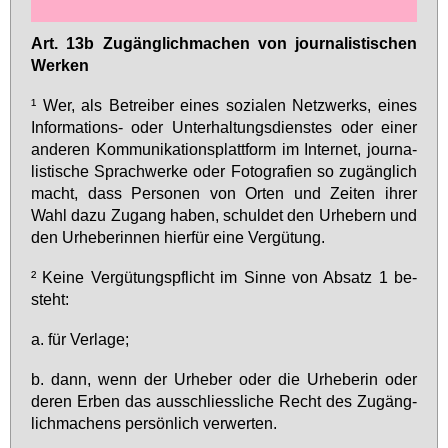
Art. 13b Zu­gäng­lich­ma­chen von jour­na­lis­ti­schen
Wer­ken
¹ Wer, als Be­trei­ber ei­nes so­zia­len Netz­werks, ei­nes
In­for­ma­ti­ons- oder Un­ter­hal­tungs­diens­tes oder ei­ner
an­de­ren Kom­mu­ni­ka­ti­ons­platt­form im In­ter­net, jour­na­
lis­ti­sche Sprach­wer­ke oder Fo­to­gra­fi­en so zu­gäng­lich
macht, dass Per­so­nen von Or­ten und Zei­ten ih­rer
Wahl da­zu Zu­gang ha­ben, schul­det den Ur­he­bern und
den Ur­he­be­rin­nen hier­für ei­ne Ver­gü­tung.
² Kei­ne Ver­gü­tungs­pflicht im Sin­ne von Ab­satz 1 be­
steht:
a. für Ver­la­ge;
b. dann, wenn der Ur­he­ber oder die Ur­he­be­rin oder
de­ren Er­ben das aus­schliess­li­che Recht des Zu­gäng­
lich­ma­chens per­sön­lich ver­wer­ten.