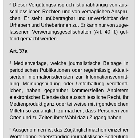
³ Die­ser Ver­gü­tungs­an­spruch ist un­ab­hän­gig von aus­
schliess­li­chen Rech­ten und von ver­trag­li­chen An­sprü­
chen. Er steht un­über­trag­bar und un­ver­zicht­bar den
Ur­he­bern und Ur­he­be­rin­nen zu. Er kann nur von zu­ge­
las­se­nen Ver­wer­tungs­ge­sell­schaf­ten (Art. 40 ff.) gel­
tend ge­macht wer­den.
Art. 37a
¹ Me­di­en­ver­la­ge, wel­che jour­na­lis­ti­sche Bei­tra­̈ge in
pe­ri­odi­schen Pu­bli­ka­tio­nen oder re­gel­mä­ss­ig ak­tua­li­
sier­ten In­for­ma­ti­ons­diens­ten zur In­for­ma­ti­ons­ver­mitt­
lung, Mei­nungs­bil­dung oder Un­ter­hal­tung ver­ö­ffen­tl­
ichen, ha­ben ge­gen­über kom­mer­zi­el­len An­bie­tern
elek­tro­ni­scher Diens­te das aus­schliess­li­che Recht, ihr
Me­di­en­pro­dukt ganz oder teil­wei­se mit ir­gend­wel­chen
Mit­teln so zu­gän­glich zu ma­chen, dass Per­so­nen von
Or­ten und zu Zei­ten ih­rer Wahl da­zu Zu­gang ha­ben.
² Aus­ge­nom­men ist das Zu­gän­glic­hm­achen ein­zel­ner
Wö­rter oh­ne ei­gen­stä­nd­ige jour­na­lis­ti­sche Be­deu­tung