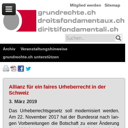
Mitglied werden
Sitemap
Archiv
Veranstaltungshinweise
grundrechte.ch unterstützen
Allianz für ein faires Urheberrecht in der
Schweiz
3. März 2019
Das Ur­he­ber­rechts­ge­setz soll mo­der­ni­siert wer­den.
Am 22. No­vem­ber 2017 hat der Bun­des­rat nach lan­
gen Vor­be­rei­tun­gen die Bot­schaft zu ei­ner Än­de­rung