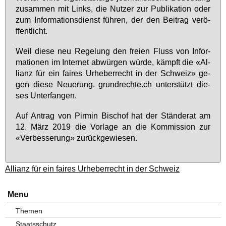
zu­sam­men mit Links, die Nut­zer zur Pu­bli­ka­ti­on oder
zum In­for­ma­ti­ons­dienst fü­hren, der den Bei­trag ver­ö­
ffen­tlic­ht.
Weil die­se neu Re­ge­lung den frei­en Fluss von In­for­
ma­tio­nen im In­ter­net ab­wür­gen wür­de, kämpft die «Al­
li­anz für ein fai­res Ur­he­ber­recht in der Schweiz» ge­
gen die­se Neue­rung. grund­rech­te.ch un­ter­stützt die­
ses Un­ter­fan­gen.
Auf An­trag von Pir­min Bi­schof hat der Stän­de­rat am
12. März 2019 die Vor­la­ge an die Kom­mis­si­on zur
«Ver­bes­se­rung» zu­rück­ge­wie­sen.
Allianz für ein faires Urheberrecht in der Schweiz
Menu
Themen
Staatsschutz