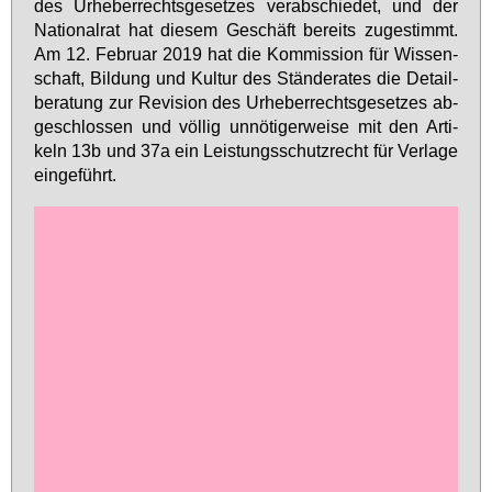
des Ur­he­ber­rechts­ge­set­zes ver­ab­schie­det, und der
Na­tio­nal­rat hat die­sem Ge­schäft be­reits zu­ge­stimmt.
Am 12. Fe­bru­ar 2019 hat die Kom­mis­si­on für Wis­sen­
schaft, Bil­dung und Kul­tur des Stän­de­ra­tes die De­tail­
be­ra­tung zur Re­vi­si­on des Ur­he­ber­rechts­ge­set­zes ab­
ge­schlos­sen und völ­lig un­nö­ti­ger­wei­se mit den Ar­ti­
keln 13b und 37a ein Leis­tungs­schutz­recht für Ver­la­ge
ein­ge­führt.