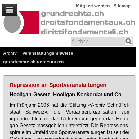
Mitglied werden
Sitemap
Archiv
Veranstaltungshinweise
grundrechte.ch unterstützen
Repression an Sportveranstaltungen
Hooligan-Gesetz, Hooligan-Konkordat und Co.
Im Früh­jahr 2006 hat die Stif­tung «Ar­chiv Schnüf­fel­
staat Schweiz», die Vor­gän­ger­or­ga­ni­sa­ti­on von
«grund­rech­te.ch», das Re­fe­ren­dum ge­gen das Hoo­li­
gan-Ge­setz mass­geb­lich un­ter­stützt. Die Re­pres­si­ons­
spi­ra­le im Um­feld von Sport­ver­an­stal­tun­gen ist seit der