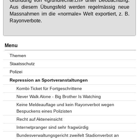
Grün­dung von «grund­rech­te.ch» un­ter Be­ob­ach­tung.
Aus die­sem Übungs­feld wer­den re­gel­mäs­sig neue
Mass­nah­men im die «nor­ma­le» Welt ex­por­tiert, z. B.
Rayon­ver­bo­te.
Menu
Themen
Staatsschutz
Polizei
Repression an Sportveranstaltungen
Kombi-Ticket für Fortgeschrittene
Never Walk Alone - Big Brother Is Watching
Keine Meldeauflage und kein Rayonverbot wegen
Bespuckens eines Polizisten
Recht auf Akteneinsicht
Internetpranger sind sehr fragwürdig
Bundesverwaltungsgericht zweifelt Stadionverbot an