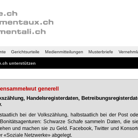
nte
Gerichtsurteile
Medienmitteilungen
Musterbriefe
Vernehml
.ch unterstützen
tensammelwut generell
kszählung, Handelsregisterdaten, Betreibungsregisterda
.
taat­lich bei der Volks­zäh­lung, halb­staat­lich bei der Post oder
Bo­ni­tätsagen­tu­ren: Schwar­ze Scha­fe sam­meln Da­ten, die si
e­hen und ma­chen sie zu Geld. Face­book, Twit­ter und Kon­sor­
er «So­zia­le Netz­wer­ke» ab­ge­legt.