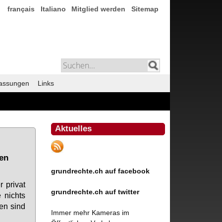
français
Italiano
Mitglied werden
Sitemap
assungen
Links
Aktuelles
ten
grundrechte.ch auf facebook
 pri­vat
grundrechte.ch auf twitter
e nichts
ten sind
Immer mehr Kameras im