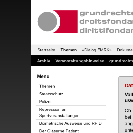
Startseite
Themen
«Dialog EMRK»
Dokume
Archiv
Veranstaltungshinweise
grundrechte
Menu
Da
Themen
Staatsschutz
Vol
usw
Polizei
Repression an
Ob s
Sportveranstaltungen
bei 
an­g
Biometrische Ausweise und RFID
un­t
Der Gläserne Patient