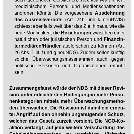
me­di­zi­ni­schem Per­so­nal und Me­di­en­schaf­fen­den
an­ord­nen könn­te. Die vor­ge­se­he­ne
Aus­deh­nung
des Aus­rei­se­ver­bots
(Art. 24h und k neuB­WIS)
schiesst eben­falls weit über das Ziel hin­aus, wie die
neue Mög­lich­keit, die
Be­zie­hun­gen
zwi­schen ei­ner
na­tür­li­chen oder ju­ris­ti­schen Per­son und
Fi­nanz­in­
ter­me­diä­ren/Händ­ler
aus­for­schen zu kön­nen (Art.
26 Abs. 1 lit. f und g neuNDG). Zu­dem sol­len künf­tig
sol­che Über­wa­chungs­mass­nah­men auch ge­gen
po­li­ti­sche Per­so­nen und Or­ga­ni­sa­tio­nen er­laubt
sein.
Zu­sam­men­ge­fasst wür­de der NDB mit die­ser Re­vi­
si­on un­ter er­leich­ter­ten Be­din­gun­gen mehr Per­so­
nen­ka­te­go­ri­en mit­tels mehr Über­wa­chungs­me­tho­
den über­wa­chen. Die Re­vi­si­on ist da­mit ein er­neu­
ter An­griff auf den oh­ne­hin un­ge­nü­gen­den Schutz,
wel­cher das Ge­setz zur­zeit vor­sieht. Die NGO-Ko­
ali­ti­on ver­langt, auf je­de wei­te­re Ver­schär­fung des
Ge­heim­dienst­ge­set­zes zu ver­zich­ten. Viel­mehr