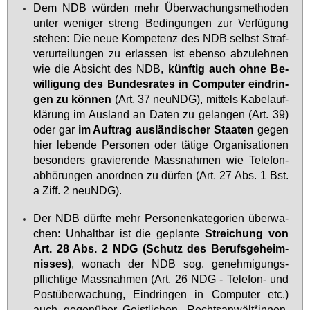
Dem NDB wür­den mehr Über­wa­chungs­me­tho­den
un­ter we­ni­ger streng Be­din­gun­gen zur Ver­fü­gung
ste­hen
:
Die neue Kom­pe­tenz des NDB selbst Straf­
ver­ur­tei­lun­gen zu er­las­sen ist eben­so ab­zu­leh­nen
wie die Ab­sicht des NDB,
künf­tig auch oh­ne Be­
wil­li­gung des Bun­des­ra­tes in Com­pu­ter ein­drin­
gen zu kön­nen
(Art. 37 neuNDG), mit­tels Ka­belauf­
klä­rung im Aus­land an Da­ten zu ge­lan­gen (Art. 39)
oder gar
im Auf­trag aus­län­di­scher Staa­ten
ge­gen
hier le­ben­de Per­so­nen oder tä­ti­ge Or­ga­ni­sa­tio­nen
be­son­ders gra­vie­ren­de Mass­nah­men wie Te­le­fon­
ab­hö­run­gen an­ord­nen zu dür­fen (Art. 27 Abs. 1 Bst.
a Ziff. 2 neuNDG).
Der NDB dürf­te mehr Per­so­nen­ka­te­go­ri­en über­wa­
chen: Un­halt­bar ist die ge­plan­te
Strei­chung von
Art. 28 Abs. 2 NDG
(Schutz des Be­rufs­ge­heim­
nis­ses)
, wo­nach der NDB sog. ge­neh­mi­gungs­
pflich­ti­ge Mass­nah­men (Art. 26 NDG - Te­le­fon- und
Po­st­über­wa­chung, Ein­drin­gen in Com­pu­ter etc.)
auch ge­gen­über Geist­li­chen, Rechts­an­wält*in­nen,