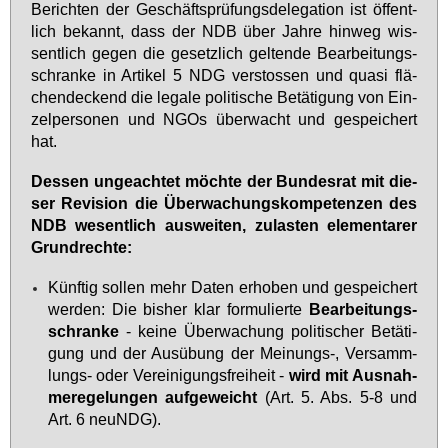
Be­rich­ten der Ge­schäfts­prü­fungs­de­le­ga­ti­on ist öf­fent­
lich be­kannt, dass der NDB über Jah­re hin­weg wis­
sent­lich ge­gen die ge­setz­lich gel­ten­de Be­ar­bei­tungs­
schran­ke in Ar­ti­kel 5 NDG ver­stos­sen und qua­si flä­
chen­de­ckend die le­ga­le po­li­ti­sche Be­tä­ti­gung von Ein­
zel­per­so­nen und NGOs über­wacht und ge­spei­chert
hat.
Des­sen un­ge­ach­tet möch­te der Bun­des­rat mit die­
ser Re­vi­si­on die Über­wa­chungs­kom­pe­ten­zen des
NDB we­sent­lich aus­wei­ten, zu­las­ten ele­men­ta­rer
Grund­rech­te:
Künf­tig sol­len mehr Da­ten er­ho­ben und ge­spei­chert
wer­den: Die bis­her klar for­mu­lier­te
Be­ar­bei­tungs­
schran­ke
- kei­ne Über­wa­chung po­li­ti­scher Be­tä­ti­
gung und der Aus­übung der Mei­nungs-, Ver­samm­
lungs- oder Ver­ei­ni­gungs­frei­heit -
wird mit Aus­nah­
me­re­ge­lun­gen auf­ge­weicht
(Art. 5. Abs. 5-8 und
Art. 6 neuNDG).