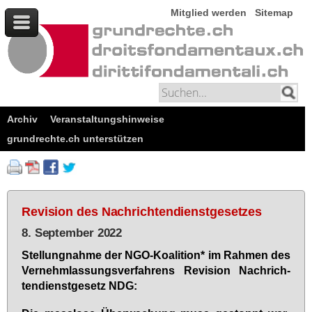
Mitglied werden
Sitemap
Archiv
Veranstaltungshinweise
grundrechte.ch unterstützen
Revision des Nachrichtendienstgesetzes
8. September 2022
Stel­lung­nah­me der NGO-Ko­ali­ti­on* im Rah­men des
Ver­nehm­las­sungs­ver­fah­rens Re­vi­si­on Nach­rich­
ten­dienst­ge­setz NDG: