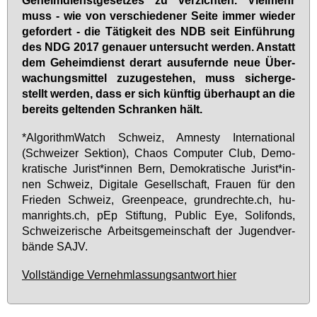
muss - wie von ver­schie­de­ner Sei­te im­mer wie­der
ge­for­dert - die Tä­tig­keit des NDB seit Ein­füh­rung
des NDG 2017 ge­nau­er un­ter­sucht wer­den. An­statt
dem Ge­heim­dienst der­art aus­ufern­de neue Über­
wa­chungs­mit­tel zu­zu­ge­ste­hen, muss si­cher­ge­
stellt wer­den, dass er sich künf­tig über­haupt an die
be­reits gel­ten­den Schran­ken hält.
*Al­go­rith­m­Watch Schweiz, Am­nes­ty In­ter­na­tio­nal
(Schwei­zer Sek­ti­on), Cha­os Com­pu­ter Club, De­mo­
kra­ti­sche Ju­rist*in­nen Bern, De­mo­kra­ti­sche Ju­rist*in­
nen Schweiz, Di­gi­ta­le Ge­sell­schaft, Frau­en für den
Frie­den Schweiz, Green­peace, grund­rech­te.ch, hu­
man­rights.ch, pEp Stif­tung, Pu­blic Eye, So­li­fonds,
Schwei­ze­ri­sche Ar­beits­ge­mein­schaft der Ju­gend­ver­
bän­de SAJV.
Vollständige Vernehmlassungsantwort hier