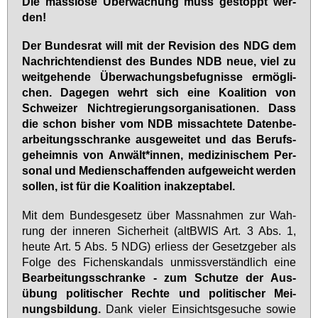
Die mass­lo­se Über­wa­chung muss ge­stoppt wer­
den!
Der Bun­des­rat will mit der Re­vi­si­on des NDG dem
Nach­rich­ten­dienst des Bun­des NDB neue, viel zu
weit­ge­hen­de Über­wa­chungs­be­fug­nis­se er­mög­li­
chen. Da­ge­gen wehrt sich ei­ne Ko­ali­ti­on von
Schwei­zer Nicht­re­gie­rungs­or­ga­ni­sa­tio­nen. Dass
die schon bis­her vom NDB miss­ach­te­te Da­ten­be­
ar­bei­tungs­schran­ke aus­ge­wei­tet und das Be­rufs­
ge­heim­nis von An­wält*in­nen, me­di­zi­ni­schem Per­
so­nal und Me­di­en­schaf­fen­den auf­ge­weicht wer­den
sol­len, ist für die Ko­ali­ti­on in­ak­zep­ta­bel.
Mit dem Bun­des­ge­setz über Mass­nah­men zur Wah­
rung der in­ne­ren Si­cher­heit (alt­BWIS Art. 3 Abs. 1,
heu­te Art. 5 Abs. 5 NDG) er­liess der Ge­setz­ge­ber als
Fol­ge des Fi­chen­skan­dals un­miss­ver­ständ­lich ei­ne
Be­ar­bei­tungs­schran­ke - zum Schut­ze der Aus­
übung po­li­ti­scher Rech­te und po­li­ti­scher Mei­
nungs­bil­dung.
Dank vie­ler Ein­sichts­ge­su­che so­wie