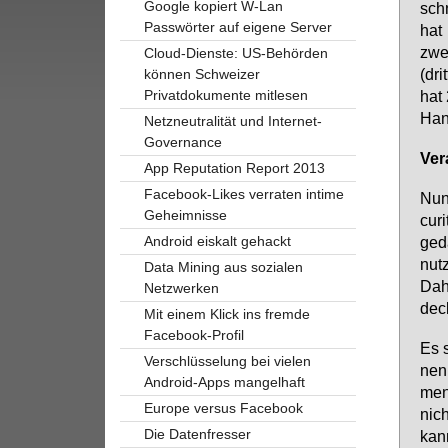
Google kopiert W-Lan
schn
Passwörter auf eigene Server
hat
zwei
Cloud-Dienste: US-Behörden
(dri
können Schweizer
Privatdokumente mitlesen
hat 
Han­
Netzneutralität und Internet-
Governance
Ver­
App Reputation Report 2013
Facebook-Likes verraten intime
Nun 
Geheimnisse
cu­r
Android eiskalt gehackt
ge­d
nut­
Data Mining aus sozialen
Da­h
Netzwerken
deck
Mit einem Klick ins fremde
Facebook-Profil
Es s
Verschlüsselung bei vielen
nen 
Android-Apps mangelhaft
men
Europe versus Facebook
nich
Die Datenfresser
kann