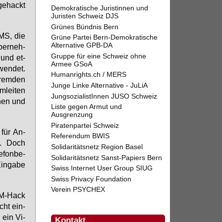
ge­hackt
Demokratische Juristinnen und
Juristen Schweiz DJS
Grünes Bündnis Bern
SMS, die
Grüne Partei Bern-Demokratische
Alternative GPB-DA
ber­neh­
Gruppe für eine Schweiz ohne
 und et­
Armee GSoA
wen­det.
Humanrights.ch / MERS
frem­den
Junge Linke Alternative - JuLiA
­lei­ten
JungsozialistInnen JUSO Schweiz
­nen und
Liste gegen Armut und
Ausgrenzung
Piratenpartei Schweiz
 für An­
Referendum BWIS
en. Doch
Solidaritätsnetz Region Basel
e­fon­be­
Solidaritätsnetz Sanst-Papiers Bern
in­ga­be
Swiss Internet User Group SIUG
Swiss Privacy Foundation
Verein PSYCHEX
SIM-Hack
cht ein­
e ein Vi­
Kontakt