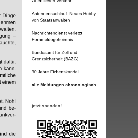
Öffentlichen Verkehr
Antennensuchlauf: Neues Hobby
r Din­ge
von Staatsanwälten
r­neh­men
wal­ten.
Nachrichtendienst verletzt
i­gung –
Fernmeldegeheimnis
auch­te,
Bundesamt für Zoll und
Grenzsicherheit (BAZG)
t da­für,
ren kann.
30 Jahre Fichenskandal
t­li­che
it ei­nem
alle Meldungen chronologisch
st. Nohl
jetzt spenden!
 und be­
funk­ver­
ind die