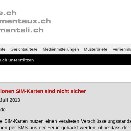
nte
Gerichtsurteile
Medienmitteilungen
Musterbriefe
Vernehml
.ch unterstützen
lionen SIM-Karten sind nicht sicher
 Juli 2013
.de
le SIM-Kar­ten nut­zen ei­nen ver­al­te­ten Ver­schlüs­se­lungs­stan­d
­nen per SMS aus der Fer­ne ge­hackt wer­den, oh­ne dass der 