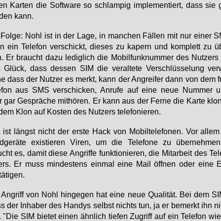
len Kar­ten die Soft­ware so schlam­pig im­ple­men­tiert, dass sie 
­den kann.
Fol­ge: Nohl ist in der La­ge, in man­chen Fäl­len mit nur ei­ner 
n ein Te­le­fon ver­schickt, die­ses zu ka­pern und kom­plett zu ü
 Er braucht da­zu le­dig­lich die Mo­bil­fun­k­num­mer des Nut­zers
Glück, dass des­sen SIM die ver­al­te­te Ver­schlüs­se­lung ver­
e dass der Nut­zer es merkt, kann der An­grei­fer dann von dem 
e­fon aus SMS ver­schi­cken, An­ru­fe auf ei­ne neue Num­mer um
 gar Ge­sprä­che mit­hö­ren. Er kann aus der Fer­ne die Kar­te klo
dem Klon auf Kos­ten des Nut­zers te­le­fo­nie­ren.
ist längst nicht der ers­te Hack von Mo­bil­te­le­fo­nen. Vor al­lem
id­ge­rä­te exis­tie­ren Vi­ren, um die Te­le­fo­ne zu über­neh­m
cht es, da­mit die­se An­grif­fe funk­tio­nie­ren, die Mit­ar­beit des Te­l
zers. Er muss min­des­tens ein­mal ei­ne Mail öff­nen oder ei­ne E
ä­ti­gen.
An­griff von Nohl hin­ge­gen hat ei­ne neue Qua­li­tät. Bei dem 
 der In­ha­ber des Han­dys selbst nichts tun, ja er be­merkt ihn ni
 "Die SIM bie­tet ei­nen ähn­lich tie­fen Zu­griff auf ein Te­le­fon wi