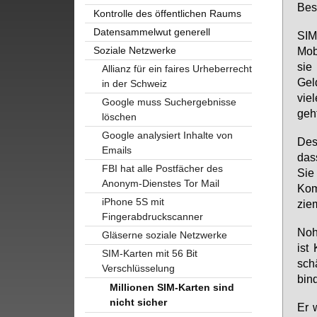
Be­s
Kontrolle des öffentlichen Raums
Datensammelwut generell
SIM-
Soziale Netzwerke
Mo­b
sie 
Allianz für ein faires Urheberrecht
Geld
in der Schweiz
vie­
Google muss Suchergebnisse
geht
löschen
Google analysiert Inhalte von
Des­
Emails
dass
FBI hat alle Postfächer des
Sie 
Anonym-Dienstes Tor Mail
Kom­
iPhone 5S mit
ziem
Fingerabdruckscanner
Nohl
Gläserne soziale Netzwerke
ist 
SIM-Karten mit 56 Bit
schä
Verschlüsselung
bin­
Millionen SIM-Karten sind
nicht sicher
Er 