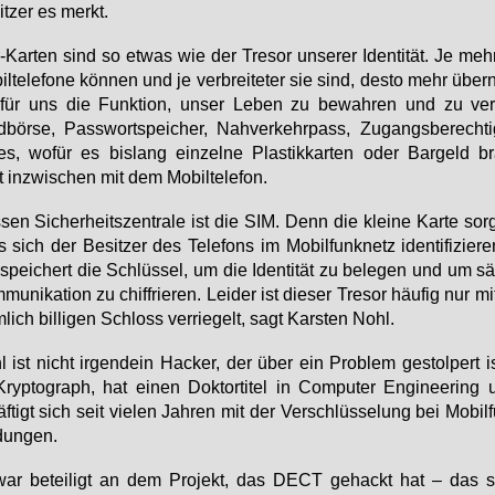
it­zer es merkt.
Kar­ten sind so et­was wie der Tre­sor un­se­rer Iden­ti­tät. Je meh
il­te­le­fo­ne kön­nen und je ver­brei­te­ter sie sind, des­to mehr übe
für uns die Funk­ti­on, un­ser Le­ben zu be­wah­ren und zu ver­
­bör­se, Pass­wort­spei­cher, Nah­ver­kehr­pass, Zu­gangs­be­rech­t
les, wo­für es bis­lang ein­zel­ne Plas­tik­kar­ten oder Bar­geld br
 in­zwi­schen mit dem Mo­bil­te­le­fon.
sen Si­cher­heits­zen­tra­le ist die SIM. Denn die klei­ne Kar­te sorg
 sich der Be­sit­zer des Te­le­fons im Mo­bil­funk­netz iden­ti­fi­zie­
spei­chert die Schlüs­sel, um die Iden­ti­tät zu be­le­gen und um säm
mu­ni­ka­ti­on zu chif­frie­ren. Lei­der ist die­ser Tre­sor häu­fig nur m
­lich bil­li­gen Schloss ver­rie­gelt, sagt Kars­ten Nohl.
 ist nicht ir­gend­ein Ha­cker, der über ein Pro­blem ge­stol­pert i
Kryp­to­graph, hat ei­nen Dok­tor­ti­tel in Com­pu­ter En­gi­nee­ring
f­tigt sich seit vie­len Jah­ren mit der Ver­schlüs­se­lung bei Mo­bil­
dun­gen.
war be­tei­ligt an dem Pro­jekt, das DECT ge­hackt hat – das s