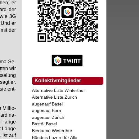
­hen; er
ard der
e wie 3G
n. Und er
 mit der
r­ma Se­
­ten wir
­se­lung
Kollektivmitglieder
 sagt er.
sie ent­
Alternative Liste Winterthur
Alternative Liste Zürich
augenauf Basel
 Mil­lio­
augenauf Bern
dard na­
augenauf Zürich
 lan­ge
BastA! Basel
t Län­ge
Bierkurve Winterthur
 ist auf
Bündnis Luzern für Alle