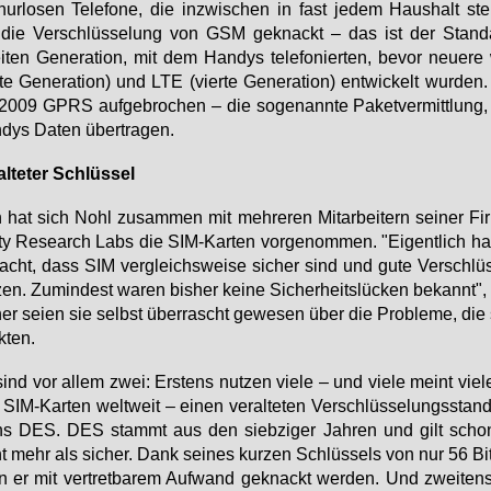
ur­lo­sen Te­le­fo­ne, die in­zwi­schen in fast je­dem Haus­halt ste
 die Ver­schlüs­se­lung von GSM ge­knackt – das ist der Stan­d
­ten Ge­ne­ra­ti­on, mit dem Han­dys te­le­fo­nier­ten, be­vor neue­r
t­te Ge­ne­ra­ti­on) und LTE (vier­te Ge­ne­ra­ti­on) ent­wi­ckelt wur­de
2009 GPRS auf­ge­bro­chen – die so­ge­nann­te Pa­ket­ver­mitt­lung,
dys Da­ten über­tra­gen.
al­te­ter Schlüs­sel
hat sich Nohl zu­sam­men mit meh­re­ren Mit­ar­bei­tern sei­ner Fi
i­ty Re­se­arch Labs die SIM-Kar­ten vor­ge­nom­men. "Ei­gent­lich hat
acht, dass SIM ver­gleichs­wei­se si­cher sind und gu­te Ver­schlüs
zen. Zu­min­dest wa­ren bis­her kei­ne Si­cher­heits­lü­cken be­kannt",
er sei­en sie selbst über­rascht ge­we­sen über die Pro­ble­me, die 
­ten.
ind vor al­lem zwei: Ers­tens nut­zen vie­le – und vie­le meint vie­le
SIM-Kar­ten welt­weit – ei­nen ver­al­te­ten Ver­schlüs­se­lungs­stan­
s DES. DES stammt aus den sieb­zi­ger Jah­ren und gilt schon
t mehr als si­cher. Dank sei­nes kur­zen Schlüs­sels von nur 56 Bi
 er mit ver­tret­ba­rem Auf­wand ge­knackt wer­den. Und zwei­tens