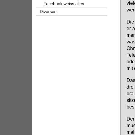
vie­
Facebook weiss alles
wer
Diverses
Die 
er a
men.
was 
Oh­n
Te­l
oder
mit 
Das 
dro­
brau
sit­
be­st
Der 
muss
mal.