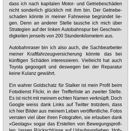
dass ich nach ka­pi­ta­len Mo­tor- und Ge­trie­be­schä­den
nicht son­der­lich glück­lich mit ihm bin. Der Ge­trie­be­
scha­den könn­te in mei­ner Fahr­wei­se be­grün­det lie­
gen. Denn an an­de­rer Stel­le tau­sche ich mich über
Stra­te­gi­en auf der lin­ken Au­to­bahn­spur bei Ge­schwin­
dig­kei­ten jen­seits von 200 Stun­den­ki­lo­me­tern aus.
Au­to­bahn­ra­ser bin ich al­so auch, die Sach­be­ar­bei­ter
mei­ner Kraft­fahr­zeug­ver­si­che­rung könn­te das bei
künf­ti­gen Schä­den in­ter­es­sie­ren. Viel­leicht hat auch
To­yo­ta ge­goo­gelt und des­we­gen bei der Re­pa­ra­tur
kei­ne Ku­lanz ge­währt.
Ein wah­rer Gold­schatz für Stal­ker ist mein Pro­fil beim
Fo­to­dienst Flickr, in der Tref­fer­lis­te an zwei­ter Stel­le.
Es ist nicht mit mei­nem ech­ten Na­men ver­knüpft. Doch
Goog­le weiss dank Links auf Twit­ter trotz­dem, dass
ich hier Bil­der aus mei­nem Le­ben ver­öf­fent­li­che. Fo­tos
ver­ra­ten viel über ih­ren Fo­to­gra­fen, sie er­lau­ben dank
«Geo­tags« so­gar das Er­stel­len von Be­we­gungs­pro­fi­
len, las­sen Rück­schlüs­se auf Ur­laubs­vor­lie­ben, Hob­