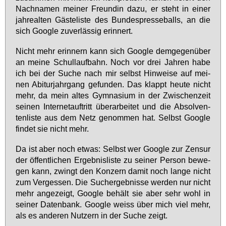
Nach­na­men mei­ner Freun­din da­zu, er steht in ei­ner
jah­real­ten Gäs­te­lis­te des Bun­des­pres­se­balls, an die
sich Goog­le zu­ver­läs­sig er­in­nert.
Nicht mehr er­in­nern kann sich Goog­le dem­ge­gen­über
an mei­ne Schul­lauf­bahn. Noch vor drei Jah­ren ha­be
ich bei der Su­che nach mir selbst Hin­wei­se auf mei­
nen Ab­itur­jahr­gang ge­fun­den. Das klappt heu­te nicht
mehr, da mein al­tes Gym­na­si­um in der Zwi­schen­zeit
sei­nen In­ter­net­auf­tritt über­ar­bei­tet und die Ab­sol­ven­
ten­lis­te aus dem Netz ge­nom­men hat. Selbst Goog­le
fin­det sie nicht mehr.
Da ist aber noch et­was: Selbst wer Goog­le zur Zen­sur
der öf­fent­li­chen Er­geb­nis­lis­te zu sei­ner Per­son be­we­
gen kann, zwingt den Kon­zern da­mit noch lan­ge nicht
zum Ver­ges­sen. Die Such­ergeb­nis­se wer­den nur nicht
mehr an­ge­zeigt, Goog­le be­hält sie aber sehr wohl in
sei­ner Da­ten­bank. Goog­le weiss über mich viel mehr,
als es an­de­ren Nut­zern in der Su­che zeigt.