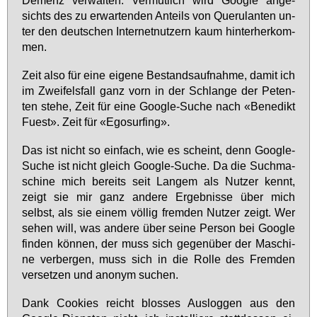
sichts des zu er­war­ten­den An­teils von Que­ru­lan­ten un­
ter den deut­schen In­ter­net­nut­zern kaum hin­ter­her­kom­
men.
Zeit al­so für ei­ne ei­ge­ne Be­stands­auf­nah­me, da­mit ich
im Zwei­fels­fall ganz vorn in der Schlan­ge der Pe­ten­
ten ste­he, Zeit für ei­ne Goog­le-Su­che nach «Be­ne­dikt
Fu­est». Zeit für «Egosur­fing».
Das ist nicht so ein­fach, wie es scheint, denn Goog­le-
Su­che ist nicht gleich Goog­le-Su­che. Da die Such­ma­
schi­ne mich be­reits seit Lan­gem als Nut­zer kennt,
zeigt sie mir ganz an­de­re Er­geb­nis­se über mich
selbst, als sie ei­nem völ­lig frem­den Nut­zer zeigt. Wer
se­hen will, was an­de­re über sei­ne Per­son bei Goog­le
fin­den kön­nen, der muss sich ge­gen­über der Ma­schi­
ne ver­ber­gen, muss sich in die Rol­le des Frem­den
ver­set­zen und an­onym su­chen.
Dank Coo­kies reicht blos­ses Aus­log­gen aus den