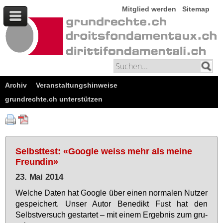
Mitglied werden
Sitemap
Archiv
Veranstaltungshinweise
grundrechte.ch unterstützen
Selbsttest: «Google weiss mehr als meine
Freundin»
23. Mai 2014
Wel­che Da­ten hat Goog­le über ei­nen nor­ma­len Nut­zer
ge­spei­chert. Un­ser Au­tor Be­ne­dikt Fust hat den
Selbst­ver­such ge­star­tet – mit ei­nem Er­geb­nis zum gru­