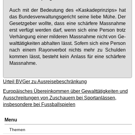
Auch mit der Be­deu­tung des «Kas­ka­de­prin­zips» hat
das Bun­des­ver­wal­tungs­ge­richt sei­ne lie­be Mü­he. Der
Ge­setz­ge­ber woll­te, dass ei­ne schär­fe­re Mass­nah­me
erst ver­fügt wer­den darf, wenn sich ei­ne Per­son trotz
Ver­hän­gung ei­ner mil­de­ren Mass­nah­me nicht von Ge­
walt­tä­tig­kei­ten ab­hal­ten lässt. So­fern sich ei­ne Per­son
nach ei­nem Rayon­ver­bot nichts mehr zu Schul­den
kom­men lässt, be­steht kein An­lass für ei­ne schär­fe­re
Mass­nah­me.
Urteil BVGer zu Ausreisebeschränkung
Europäisches Übereinkommen über Gewalttätigkeiten und
Ausschreitungen von Zuschauern bei Sportanlässen,
insbesondere bei Fussballspielen
Menu
Themen