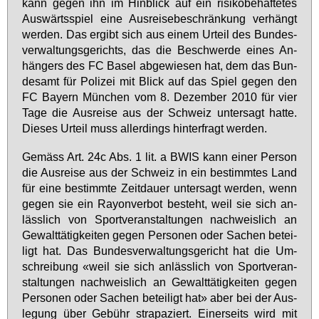
kann ge­gen ihn im Hin­blick auf ein ri­si­ko­be­haf­te­tes
Aus­wärts­spiel ei­ne Aus­rei­se­be­schrän­kung ver­hängt
wer­den. Das er­gibt sich aus ei­nem Ur­teil des Bun­des­
ver­wal­tungs­ge­richts, das die Be­schwer­de ei­nes An­
hän­gers des FC Ba­sel ab­ge­wie­sen hat, dem das Bun­
des­amt für Po­li­zei mit Blick auf das Spiel ge­gen den
FC Bay­ern Mün­chen vom 8. De­zem­ber 2010 für vier
Ta­ge die Aus­rei­se aus der Schweiz un­ter­sagt hat­te.
Die­ses Ur­teil muss al­ler­dings hin­ter­fragt wer­den.
Ge­mäss Art. 24c Abs. 1 lit. a BWIS kann ei­ner Per­son
die Aus­rei­se aus der Schweiz in ein be­stimm­tes Land
für ei­ne be­stimm­te Zeit­dau­er un­ter­sagt wer­den, wenn
ge­gen sie ein Rayon­ver­bot be­steht, weil sie sich an­
läss­lich von Sport­ver­an­stal­tun­gen nach­weis­lich an
Ge­walt­tä­tig­kei­ten ge­gen Per­so­nen oder Sa­chen be­tei­
ligt hat. Das Bun­des­ver­wal­tungs­ge­richt hat die Um­
schrei­bung «weil sie sich an­läss­lich von Sport­ver­an­
stal­tun­gen nach­weis­lich an Ge­walt­tä­tig­kei­ten ge­gen
Per­so­nen oder Sa­chen be­tei­ligt hat» aber bei der Aus­
le­gung über Ge­bühr stra­pa­ziert. Ei­ner­seits wird mit