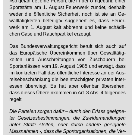
«so ge­fähr­det ei­ne Per­son, die in der Um­ge­bung ei­ner
Sport­stät­te am 1. Au­gust Feu­er­werk zün­det, des­halb
we­der die öf­fent­li­che Si­cher­heit noch ist sie an Ge­
walt­tä­tig­kei­ten be­tei­ligt» sug­ge­riert es, dass Feu­er­
werk am 1. Au­gust kalt ab­brennt und kei­ne schäd­li­
chen Ga­se und Rauch­par­ti­kel er­zeugt.
Das Bun­des­ver­wal­tungs­ge­richt be­ruft sich auch auf
das Eu­ro­päi­sche Über­ein­kom­men über Ge­walt­tä­tig­
kei­ten und Aus­schrei­tun­gen von Zu­schau­ern bei
Sport­an­läs­sen vom 19. Au­gust 1985 und er­wägt, dass
im kon­kre­ten Fall das öf­fent­li­che In­ter­es­se an der Aus­
rei­se­be­schrän­kung die be­ein­träch­tig­ten pri­va­ten In­ter­
es­sen über­wiegt. Es hat aber of­fen­bar über­se­hen,
dass die­ses Über­ein­kom­men in Art. 3 Abs. 4 fol­gen­des
re­gelt:
Die Par­tei­en sor­gen da­für – durch den Er­lass ge­eig­ne­
ter Ge­set­zes­be­stim­mun­gen, die Zu­wi­der­hand­lun­gen
un­ter Stra­fe stel­len, oder durch an­de­re ge­eig­ne­te
Mass­nah­men -, dass die Sport­or­ga­ni­sa­tio­nen, die Ver­