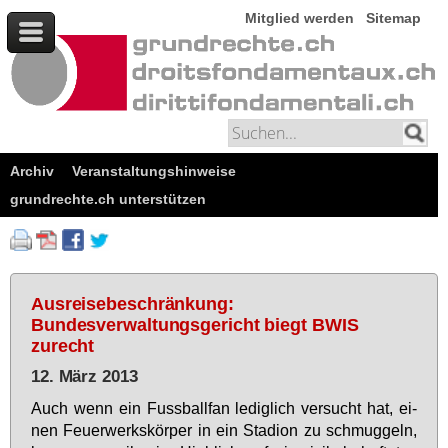
Mitglied werden
Sitemap
Archiv
Veranstaltungshinweise
grundrechte.ch unterstützen
Ausreisebeschränkung:
Bundesverwaltungsgericht biegt BWIS
zurecht
12. März 2013
Auch wenn ein Fuss­ball­fan le­dig­lich ver­sucht hat, ei­
nen Feu­er­werks­kör­per in ein Sta­di­on zu schmug­geln,