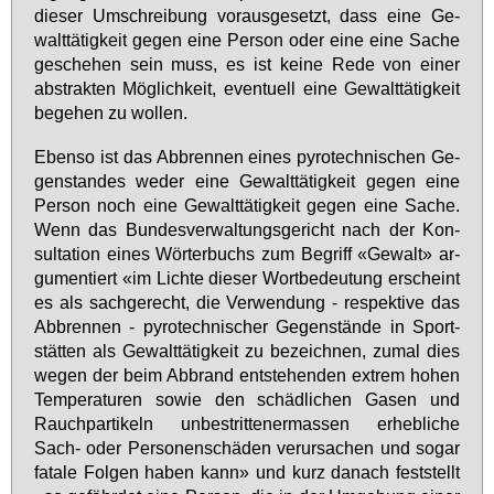
die­ser Um­schrei­bung vor­aus­ge­setzt, dass ei­ne Ge­
walt­tä­tig­keit ge­gen ei­ne Per­son oder ei­ne ei­ne Sa­che
ge­sche­hen sein muss, es ist kei­ne Re­de von ei­ner
abs­trak­ten Mög­lich­keit, even­tu­ell ei­ne Ge­walt­tä­tig­keit
be­ge­hen zu wol­len.
Eben­so ist das Ab­bren­nen ei­nes py­ro­tech­ni­schen Ge­
gen­stan­des we­der ei­ne Ge­walt­tä­tig­keit ge­gen ei­ne
Per­son noch ei­ne Ge­walt­tä­tig­keit ge­gen ei­ne Sa­che.
Wenn das Bun­des­ver­wal­tungs­ge­richt nach der Kon­
sul­ta­ti­on ei­nes Wör­ter­buchs zum Be­griff «Ge­walt» ar­
gu­men­tiert «im Lich­te die­ser Wort­be­deu­tung er­scheint
es als sach­ge­recht, die Ver­wen­dung - re­spek­ti­ve das
Ab­bren­nen - py­ro­tech­ni­scher Ge­gen­stän­de in Sport­
stät­ten als Ge­walt­tä­tig­keit zu be­zeich­nen, zu­mal dies
we­gen der beim Ab­brand ent­ste­hen­den ex­trem ho­hen
Tem­pe­ra­tu­ren so­wie den schäd­li­chen Ga­sen und
Rauch­par­ti­keln un­be­strit­te­ner­mas­sen er­heb­li­che
Sach- oder Per­so­nen­schä­den ver­ur­sa­chen und so­gar
fa­ta­le Fol­gen ha­ben kann» und kurz da­nach fest­stellt