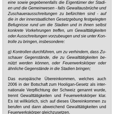
ei­ne so­wie ge­ge­be­nen­falls die Ei­gen­tü­mer der Sta­di­
en und die Ge­mein­we­sen - falls Ge­walt­aus­brü­che und
Zu­schau­er­aus­schrei­tun­gen zu be­fürch­ten sind - auf
die in der in­ner­staat­li­chen Ge­setz­ge­bung fest­ge­leg­ten
Be­fug­nis­se rund um die Sta­di­en und in ih­nen selbst
kon­kre­te Vor­keh­run­gen tref­fen, um Ge­walt­tä­tig­kei­ten
oder Aus­schrei­tun­gen vor­zu­beu­gen und sie un­ter Kon­
trol­le zu brin­gen, ins­be­son­de­re:
g) Kon­trol­len durch­füh­ren, um zu ver­hin­dern, dass Zu­
schau­er Ge­gen­stän­de, die zu Ge­walt­tä­tig­kei­ten be­
nützt wer­den kön­nen, oder Feu­er­werks­kör­per oder
ähn­li­che Ge­gen­stän­de in die Sta­di­en brin­gen;
Das eu­ro­päi­sche Über­ein­kom­men, wel­ches auch
2006 in der Bot­schaft zum Hoo­li­gan-Ge­setz als in­ter­
na­tio­na­le Ver­pflich­tung der Schweiz ge­nannt wur­de,
trennt Ge­walt­tä­tig­kei­ten und Feu­er­werks­kör­per klar.
Es ist will­kür­lich, sich auf die­ses Über­ein­kom­men zu
be­ru­fen und dann ab­wei­chend Ge­walt­tä­tig­kei­ten und
Feu­er­werks­kör­per gleich­zu­set­zen.