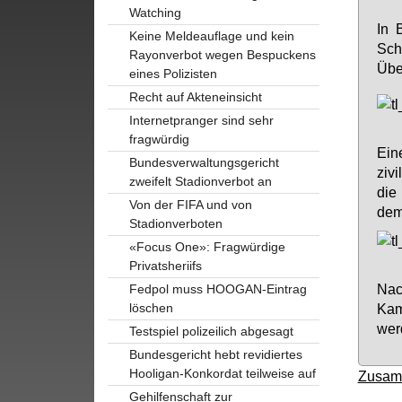
Watching
In 
Keine Meldeauflage und kein
Sch
Rayonverbot wegen Bespuckens
Über
eines Polizisten
Recht auf Akteneinsicht
Internetpranger sind sehr
fragwürdig
Ein
Bundesverwaltungsgericht
ziv
zweifelt Stadionverbot an
die
Von der FIFA und von
dem
Stadionverboten
«Focus One»: Fragwürdige
Privatsheriifs
Nac
Fedpol muss HOOGAN-Eintrag
löschen
Kam
wer
Testspiel polizeilich abgesagt
Bundesgericht hebt revidiertes
Hooligan-Konkordat teilweise auf
Zusam
Gehilfenschaft zur