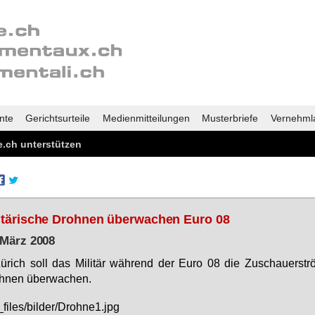
nte
Gerichtsurteile
Medienmitteilungen
Musterbriefe
Vernehml
.ch unterstützen
itärische Drohnen überwachen Euro 08
 März 2008
ü­rich soll das Mi­li­tär wäh­rend der Eu­ro 08 die Zu­schau­er­str
h­nen über­wa­chen.