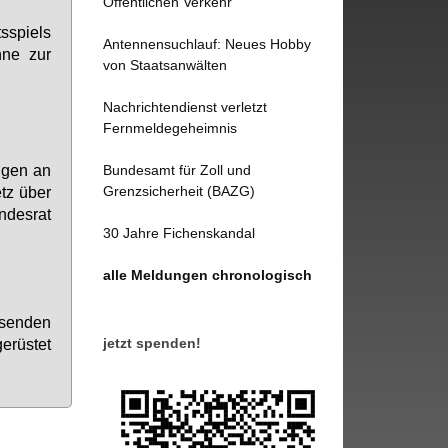
Öffentlichen Verkehr
­spiels
Antennensuchlauf: Neues Hobby
h­ne zur
von Staatsanwälten
Nachrichtendienst verletzt
Fernmeldegeheimnis
ungen an
Bundesamt für Zoll und
Grenzsicherheit (BAZG)
tz über
desrat
30 Jahre Fichenskandal
alle Meldungen chronologisch
ösenden
jetzt spenden!
erüstet