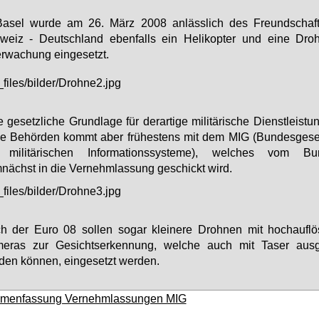
Ba­sel wur­de am 26. März 2008 an­läss­lich des Freund­schafts
weiz - Deutsch­land eben­falls ein He­li­ko­pter und ei­ne Dro
­wa­chung ein­ge­setzt.
e gesetzliche Grundlage für derartige militärische Dienstleist
ile Behörden kommt aber frühestens mit dem MIG (Bundesgese
 militärischen Informationssysteme), welches vom Bun
nächst in die Vernehmlassung geschickt wird.
h der Euro 08 sollen sogar kleinere Drohnen mit hochaufl
eras zur Gesichtserkennung, welche auch mit Taser ausg
den können, eingesetzt werden.
menfassung Vernehmlassungen MIG