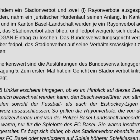
­dem ein Sta­di­on­ver­bot und zwei (!) Rayon­ver­bo­te aus­ge­s
den, nahm ein ju­ris­ti­scher Hür­den­lauf sei­nen An­fang. In Kan­
und im Kan­ton Ba­sel-Land­schaft wur­den je ein Rayon­ver­bot au
 das Sta­di­on­ver­bot aber blieb, und fed­pol wei­ger­te sich des­h
GAN-Ein­trag zu lö­schen. Das Bun­des­ver­wal­tungs­ge­richt ver­pf
ber fed­pol, das Sta­di­on­ver­bot auf sei­ne Ver­hält­nis­mäs­sig­keit
fen:
er­kens­wert sind die Aus­füh­run­gen des Bun­des­ver­wal­tungs­ge­r
ä­gung 5. Zum ers­ten Mal hat ein Ge­richt ein Sta­di­on­ver­bot kri­t
ragt.
5 Un­klar er­scheint hin­ge­gen, ob es im Hin­blick auf die­ses Ziel
der­lich be­zeich­net wer­den kann, den Be­schwer­de­füh­rer von sämt
e­len so­wohl der Fuss­ball- als auch der Eis­ho­ckey-Li­gen
eiz aus­zu­schlies­sen. So gal­ten die Rayon­ver­bo­te, die von 
­po­li­zei Aar­gau und von der Po­li­zei Ba­sel-Land­schaft an­ge­ord­
wa­ren, nur für die Spiel­or­te des FC Ba­sel. Sie wa­ren in­so­fern
ge­stal­tet. Es fragt sich da­her, ob das Sta­di­on­ver­bot eben­falls 
es FC Ba­sel oder we­nigs­tens auf Spie­le hö­he­rer Spiel­klas­sen 