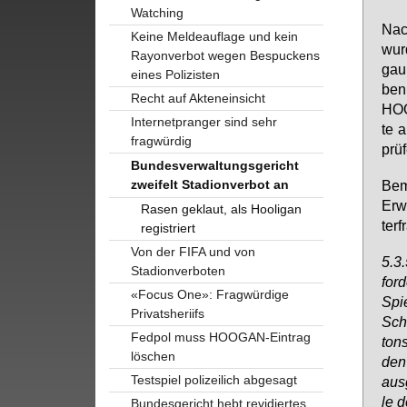
Watching
Nach
Keine Meldeauflage und kein
wur­
Rayonverbot wegen Bespuckens
gau 
eines Polizisten
ben,
Recht auf Akteneinsicht
HOO­
Internetpranger sind sehr
te a
fragwürdig
prü­
Bundesverwaltungsgericht
zweifelt Stadionverbot an
Be­m
Er­w
Rasen geklaut, als Hooligan
ter­f
registriert
Von der FIFA und von
5.3.
Stadionverboten
for­
«Focus One»: Fragwürdige
Spi
Privatsheriifs
Schw
Fedpol muss HOOGAN-Eintrag
tons
löschen
den 
Testspiel polizeilich abgesagt
aus­
le d
Bundesgericht hebt revidiertes