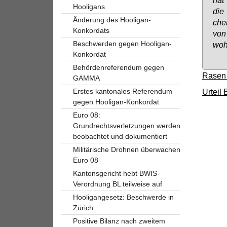
Hooligans
die 
Änderung des Hooligan-
cher
Konkordats
von 
Beschwerden gegen Hooligan-
wohl
Konkordat
Behördenreferendum gegen
Rasen g
GAMMA
Erstes kantonales Referendum
Urteil
gegen Hooligan-Konkordat
Euro 08:
Grundrechtsverletzungen werden
beobachtet und dokumentiert
Militärische Drohnen überwachen
Euro 08
Kantonsgericht hebt BWIS-
Verordnung BL teilweise auf
Hooligangesetz: Beschwerde in
Zürich
Positive Bilanz nach zweitem