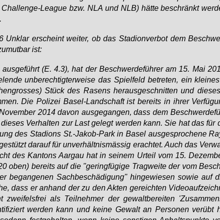
 Chal­len­ge-Le­ague bzw. NLA und NLB) hät­te be­schränkt wer­
.
6 Un­klar er­scheint wei­ter, ob das Sta­di­on­ver­bot dem Be­schwer
zu­mut­bar ist:
aus­ge­führt (E. 4.3), hat der Be­schwer­de­füh­rer am 15. Mai 2
­len­de un­be­rech­tig­ter­wei­se das Spiel­feld be­tre­ten, ein klei­n
chen­gros­ses) Stück des Ra­sens her­aus­ge­schnit­ten und die­ses
men. Die Po­li­zei Ba­sel-Land­schaft ist be­reits in ih­rer Ver­fü­
No­vem­ber 2014 da­von aus­ge­gan­gen, dass dem Be­schwer­de­füh
 die­ses Ver­hal­ten zur Last ge­legt wer­den kann. Sie hat das für
ung des Sta­di­ons St.-Ja­kob-Park in Ba­sel aus­ge­spro­che­ne Ra
ge­stützt dar­auf für un­ver­hält­nis­mäs­sig er­ach­tet. Auch das Ver­w
icht des Kan­tons Aar­gau hat in sei­nem Ur­teil vom 15. Dezem­
20 oben) be­reits auf die "ge­ring­fü­gi­ge Trag­wei­te der vom Be­sc
rer be­gan­ge­nen Sach­be­schä­di­gung" hin­ge­wie­sen so­wie auf d
he, dass er an­hand der zu den Ak­ten ge­reich­ten Vi­deo­auf­zeich
t zwei­fels­frei als Teil­neh­mer der ge­walt­be­rei­ten 'Zu­sam­men­r
­ti­fi­ziert wer­den kann und kei­ne Ge­walt an Per­so­nen ver­übt 
so­dann fest­ge­hal­ten, wenn kei­ne sons­ti­gen An­halts­punk­te vor