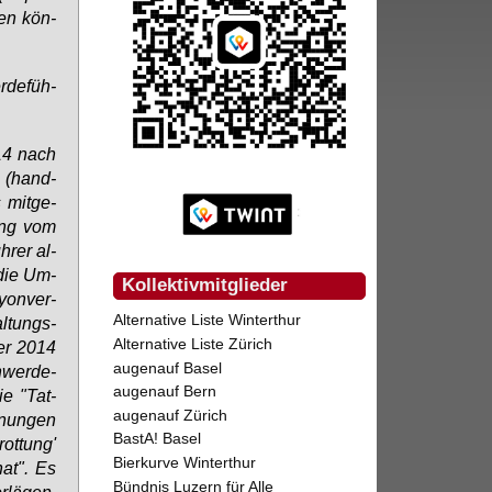
den kön­
­de­füh­
014 nach
es (hand­
 mit­ge­
gung vom
­rer al­
 die Um­
Kollektivmitglieder
yon­ver­
Alternative Liste Winterthur
al­tungs­
Alternative Liste Zürich
ber 2014
augenauf Basel
hwer­de­
augenauf Bern
ie "Tat­
augenauf Zürich
­nun­gen
BastA! Basel
ot­tung'
Bierkurve Winterthur
hat". Es
Bündnis Luzern für Alle
­lä­gen,