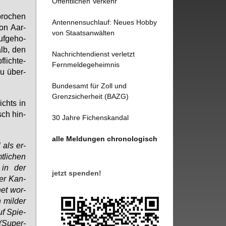
Öffentlichen Verkehr
pro­chen
Antennensuchlauf: Neues Hobby
ton Aar­
von Staatsanwälten
f­ge­ho­
alb, den
Nachrichtendienst verletzt
lich­te­
Fernmeldegeheimnis
 zu über­
Bundesamt für Zoll und
Grenzsicherheit (BAZG)
ichts in
isch hin­
30 Jahre Fichenskandal
alle Meldungen chronologisch
 als er­
­li­chen
 in der
jetzt spenden!
der Kan­
net wor­
 mil­der
auf Spie­
(Su­per-