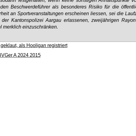
den Be­schwer­de­füh­rer als be­son­de­res Ri­si­ko für die öf­fent­li
­heit an Sport­ver­an­stal­tun­gen er­schei­nen lies­sen, sei die Lauf
der Kan­tons­po­li­zei Aar­gau er­las­se­nen, zwei­jäh­ri­gen Rayon­
 merk­lich ein­zu­schrän­ken.
eklaut, als Hooligan registriert
 BVGer A 2024 2015