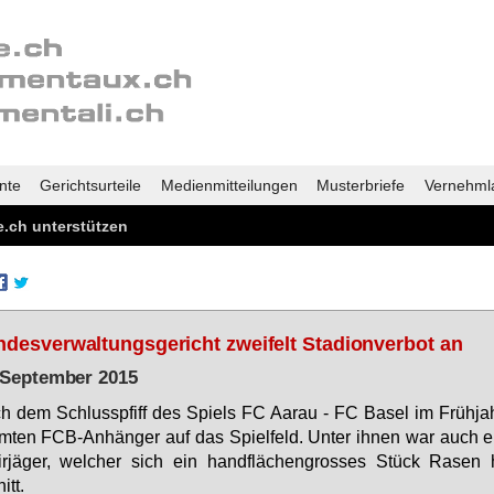
nte
Gerichtsurteile
Medienmitteilungen
Musterbriefe
Vernehml
.ch unterstützen
desverwaltungsgericht zweifelt Stadionverbot an
 September 2015
h dem Schluss­pfiff des Spiels FC Aarau - FC Ba­sel im Früh­ja
m­ten FCB-An­hän­ger auf das Spiel­feld. Un­ter ih­nen war auch 
ir­jä­ger, wel­cher sich ein hand­flä­chen­gros­ses Stück Ra­sen 
itt.