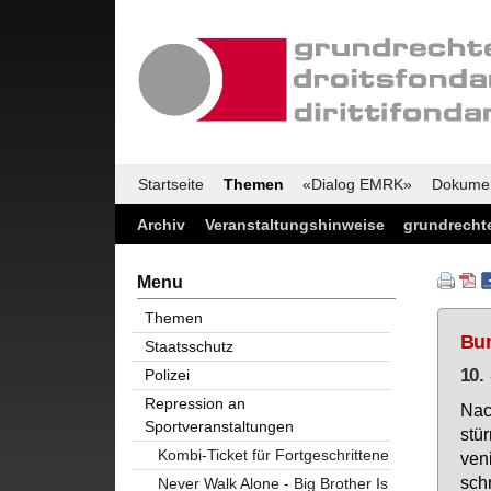
Startseite
Themen
«Dialog EMRK»
Dokume
Archiv
Veranstaltungshinweise
grundrechte
Menu
Themen
Bun
Staatsschutz
10.
Polizei
Repression an
Nac
Sportveranstaltungen
stür
Kombi-Ticket für Fortgeschrittene
ve­n
schn
Never Walk Alone - Big Brother Is