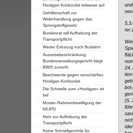
und
Hooligan-Konkordat teilweise auf
nen
Gehilfenschaft zur
Widerhandlung gegen das
5.3.
Sprengstoffgesetz
rer 
Bundesrat will Aufhebung der
Transportpflicht
Wie 
Weder Extrazug noch Busfahrt
Spie
flä­
Ausreisebeschränkung:
Bundesverwaltungsgericht biegt
nom­
BWIS zurecht
24. 
lein
Beschwerde gegen verschärftes
ge­b
Hooligan-Konkordat
bot 
Die Schwelle zum «Hooligan» ist
ge­r
tief
(S. 
Muster-Rahmenbewilligung der
füh­
KKJPD
sa­c
Nein zur Aufhebung der
nich
Transportpflicht
iden
Keine Schnellgerichte für
hat 