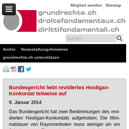
Mitglied werden
Sitemap
Archiv
Veranstaltungshinweise
grundrechte.ch unterstützen
Bundesgericht hebt revidiertes Hooligan-
Konkordat teilweise auf
9. Januar 2014
Das Bun­des­ge­richt hat zwei Be­stim­mun­gen des re­vi­
dier­ten Hoo­li­gan-Kon­kor­dats auf­ge­ho­ben: Die Mi­ni­
mal­dau­er von Rayon­ver­bo­ten muss we­ni­ger als ein