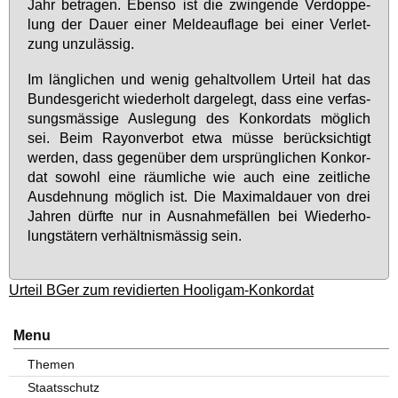
Jahr be­tra­gen. Eben­so ist die zwin­gen­de Ver­dop­pe­
lung der Dau­er ei­ner Mel­de­auf­la­ge bei ei­ner Ver­let­
zung un­zu­läs­sig.
Im läng­li­chen und we­nig ge­halt­vol­lem Ur­teil hat das
Bun­des­ge­richt wie­der­holt dar­ge­legt, dass ei­ne ver­fas­
sungs­mäs­si­ge Aus­le­gung des Kon­kor­dats mög­lich
sei. Beim Rayon­ver­bot et­wa müs­se be­rück­sich­tigt
wer­den, dass ge­gen­über dem ur­sprüng­li­chen Kon­kor­
dat so­wohl ei­ne räum­li­che wie auch ei­ne zeit­li­che
Aus­deh­nung mög­lich ist. Die Ma­xi­mal­dau­er von drei
Jah­ren dürf­te nur in Aus­nah­me­fäl­len bei Wie­der­ho­
lungs­tä­tern ver­hält­nis­mäs­sig sein.
Urteil BGer zum revidierten Hooligam-Konkordat
Menu
Themen
Staatsschutz