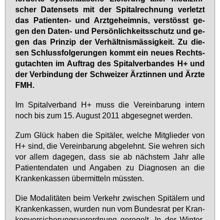
scher Da­ten­sets mit der Spi­tal­rech­nung ver­letzt
das Pa­ti­en­ten- und Arzt­ge­heim­nis, ver­stösst ge­
gen den Da­ten- und Per­sön­lich­keits­schutz und ge­
gen das Prin­zip der Ver­hält­nis­mäs­sig­keit. Zu die­
sen Schluss­fol­ge­run­gen kommt ein neu­es Rechts­
gut­ach­ten im Auf­trag des Spi­tal­ver­ban­des H+ und
der Ver­bin­dung der Schwei­zer Ärz­tin­nen und Ärz­te
FMH.
Im Spi­tal­ver­band H+ muss die Ver­ein­ba­rung in­tern
noch bis zum 15. Au­gust 2011 ab­ge­seg­net wer­den.
Zum Glück ha­ben die Spi­tä­ler, wel­che Mit­glie­der von
H+ sind, die Ver­ein­ba­rung ab­ge­lehnt. Sie weh­ren sich
vor al­lem da­ge­gen, dass sie ab nächs­tem Jahr al­le
Pa­ti­en­ten­da­ten und An­ga­ben zu Dia­gno­sen an die
Kran­ken­kas­sen über­mit­teln müss­ten.
Die Mo­da­li­tä­ten beim Ver­kehr zwi­schen Spi­tä­lern und
Kran­ken­kas­sen, wur­den nun vom Bun­des­rat per Kran­
ken­ver­si­che­rungs­ver­ord­nung ge­re­gelt. In der Win­ter­