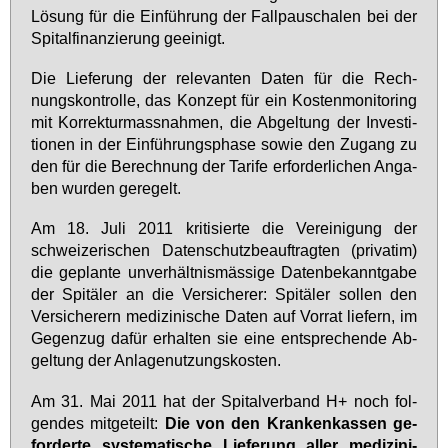
Lö­sung für die Ein­füh­rung der Fall­pau­scha­len bei der
Spi­tal­fi­nan­zie­rung ge­ei­nigt.
Die Lie­fe­rung der re­le­van­ten Da­ten für die Rech­
nungs­kon­trol­le, das Kon­zept für ein Kos­ten­mo­ni­to­ring
mit Kor­rek­tur­mass­nah­men, die Ab­gel­tung der In­ves­ti­
tio­nen in der Ein­füh­rungs­pha­se so­wie den Zu­gang zu
den für die Be­rech­nung der Ta­ri­fe er­for­der­li­chen An­ga­
ben wur­den ge­re­gelt.
Am 18. Ju­li 2011 kri­ti­sier­te die Ver­ei­ni­gung der
schwei­ze­ri­schen Da­ten­schutz­be­auf­trag­ten (pri­va­tim)
die ge­plan­te un­ver­hält­nis­mäs­si­ge Da­ten­be­kannt­ga­be
der Spi­tä­ler an die Ver­si­che­rer: Spi­tä­ler sol­len den
Ver­si­che­rern me­di­zi­ni­sche Da­ten auf Vor­rat lie­fern, im
Ge­gen­zug da­für er­hal­ten sie ei­ne ent­spre­chen­de Ab­
gel­tung der An­la­ge­nut­zungs­kos­ten.
Am 31. Mai 2011 hat der Spi­tal­ver­band H+ noch fol­
gen­des mit­ge­teilt:
Die von den Kran­ken­kas­sen ge­
for­der­te sys­te­ma­ti­sche Lie­fe­rung al­ler me­di­zi­ni­