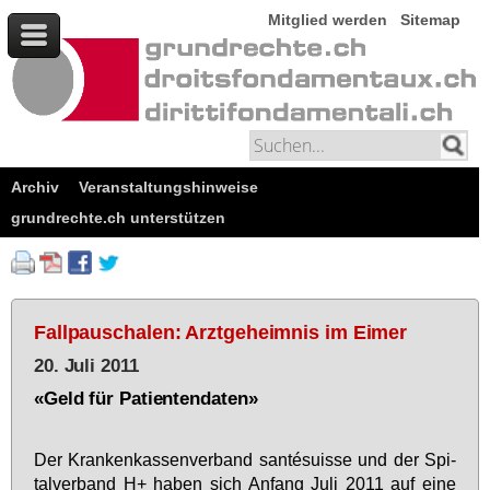
Mitglied werden
Sitemap
Archiv
Veranstaltungshinweise
grundrechte.ch unterstützen
Fallpauschalen: Arztgeheimnis im Eimer
20. Juli 2011
«Geld für Patientendaten»
Der Kran­ken­kas­sen­ver­band santésu­is­se und der Spi­
tal­ver­band H+ ha­ben sich An­fang Ju­li 2011 auf ei­ne