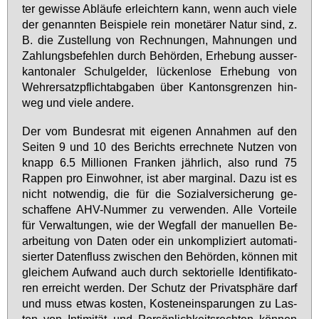
ter ge­wis­se Ab­läu­fe er­leich­tern kann, wenn auch vie­le
der ge­nann­ten Bei­spie­le rein mo­ne­tä­rer Na­tur sind, z.
B. die Zu­stel­lung von Rech­nun­gen, Mah­nun­gen und
Zah­lungs­be­feh­len durch Be­hör­den, Er­he­bung aus­ser­
kan­to­na­ler Schul­gel­der, lü­cken­lo­se Er­he­bung von
Wehr­er­satz­pflicht­ab­ga­ben über Kan­tons­gren­zen hin­
weg und vie­le an­de­re.
Der vom Bun­des­rat mit ei­ge­nen An­nah­men auf den
Sei­ten 9 und 10 des Be­richts er­rech­ne­te Nut­zen von
knapp 6.5 Mil­lio­nen Fran­ken jähr­lich, al­so rund 75
Rap­pen pro Ein­woh­ner, ist aber mar­gi­nal. Da­zu ist es
nicht not­wen­dig, die für die So­zi­al­ver­si­che­rung ge­
schaf­fe­ne AHV-Num­mer zu ver­wen­den. Al­le Vor­tei­le
für Ver­wal­tun­gen, wie der Weg­fall der ma­nu­el­len Be­
ar­bei­tung von Da­ten oder ein un­kom­pli­ziert au­to­ma­ti­
sier­ter Da­ten­fluss zwi­schen den Be­hör­den, kön­nen mit
glei­chem Auf­wand auch durch sek­t­o­ri­el­le Iden­ti­fi­ka­to­
ren er­reicht wer­den. Der Schutz der Pri­vat­sphä­re darf
und muss et­was kos­ten, Kos­ten­ein­spa­run­gen zu Las­
ten von In­ti­mi­tät und Per­sön­lich­keits­rech­ten kön­nen