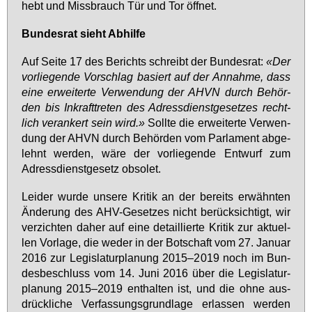
hebt und Miss­brauch Tür und Tor öff­net.
Bun­des­rat sieht Ab­hil­fe
Auf Sei­te 17 des Be­richts schreibt der Bun­des­rat:
«Der
vor­lie­gen­de Vor­schlag ba­siert auf der An­nah­me, dass
ei­ne er­wei­ter­te Ver­wen­dung der AHVN durch Be­hör­
den bis In­kraft­tre­ten des Adress­dienst­ge­set­zes recht­
lich ver­an­kert sein wird.»
Soll­te die er­wei­ter­te Ver­wen­
dung der AHVN durch Be­hör­den vom Par­la­ment ab­ge­
lehnt wer­den, wä­re der vor­lie­gen­de Ent­wurf zum
Adress­dienst­ge­setz ob­so­let.
Lei­der wur­de un­se­re Kri­tik an der be­reits er­wähn­ten
Än­de­rung des AHV-Ge­set­zes nicht be­rück­sich­tigt, wir
ver­zich­ten da­her auf ei­ne de­tail­lier­te Kri­tik zur ak­tu­el­
len Vor­la­ge, die we­der in der Bot­schaft vom 27. Ja­nu­ar
2016 zur Le­gis­la­tur­pla­nung 2015–2019 noch im Bun­
des­be­schluss vom 14. Ju­ni 2016 über die Le­gis­la­tur­
pla­nung 2015–2019 ent­hal­ten ist, und die oh­ne aus­
drück­li­che Ver­fas­sungs­grund­la­ge er­las­sen wer­den