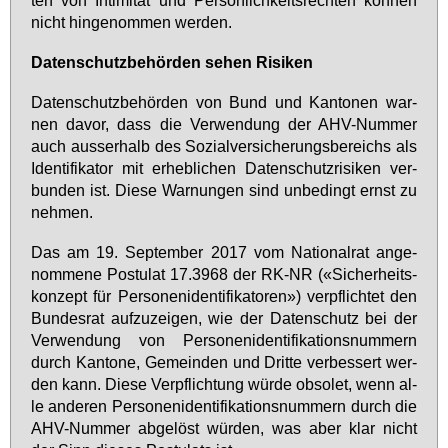
nicht hin­ge­nom­men wer­den.
Da­ten­schutz­be­hör­den se­hen Ri­si­ken
Da­ten­schutz­be­hör­den von Bund und Kan­to­nen war­
nen da­vor, dass die Ver­wen­dung der AHV-Num­mer
auch aus­ser­halb des So­zi­al­ver­si­che­rungs­be­reichs als
Iden­ti­fi­ka­tor mit er­heb­li­chen Da­ten­schutz­ri­si­ken ver­
bun­den ist. Die­se War­nun­gen sind un­be­dingt ernst zu
neh­men.
Das am 19. Sep­tem­ber 2017 vom Na­tio­nal­rat an­ge­
nom­me­ne Pos­tu­lat 17.3968 der RK-NR («Si­cher­heits­
kon­zept für Per­so­nen­iden­ti­fi­ka­to­ren») ver­pflich­tet den
Bun­des­rat auf­zu­zei­gen, wie der Da­ten­schutz bei der
Ver­wen­dung von Per­so­nen­iden­ti­fi­ka­ti­ons­num­mern
durch Kan­to­ne, Ge­mein­den und Drit­te ver­bes­sert wer­
den kann. Die­se Ver­pflich­tung wür­de ob­so­let, wenn al­
le an­de­ren Per­so­nen­iden­ti­fi­ka­ti­ons­num­mern durch die
AHV-Num­mer ab­ge­löst wür­den, was aber klar nicht