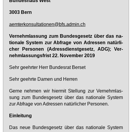
Bun­des­haus West
3003 Bern
aem­ter­kon­sul­ta­tio­nen@​bfs.​admin.​ch
Ver­nehm­las­sung zum Bun­des­ge­setz über das na­
tio­na­le Sys­tem zur Ab­fra­ge von Adres­sen na­tür­li­
cher Per­so­nen (Adress­dienst­ge­setz, ADG); Ver­
nehm­las­sungs­frist 22. No­vem­ber 2019
Sehr ge­ehr­ter Herr Bun­des­rat Ber­set
Sehr ge­ehr­te Da­men und Her­ren
Ger­ne neh­men wir hier­mit Stel­lung zur Ver­nehm­las­
sung zum Bun­des­ge­setz über das na­tio­na­le Sys­tem
zur Ab­fra­ge von Adres­sen na­tür­li­cher Per­so­nen.
Ein­lei­tung
Das neue Bun­des­ge­setz über das na­tio­na­le Sys­tem