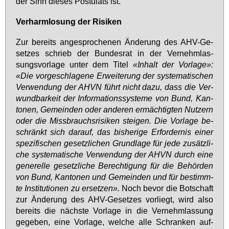
der Sinn die­ses Pos­tu­lats ist.
Ver­harm­lo­sung der Ri­si­ken
Zur be­reits an­ge­spro­che­nen Än­de­rung des AHV-Ge­
set­zes schrieb der Bun­des­rat in der Ver­nehm­las­
sungs­vor­la­ge un­ter dem Ti­tel
«In­halt der Vor­la­ge»:
«Die vor­ge­schla­ge­ne Er­wei­te­rung der sys­te­ma­ti­schen
Ver­wen­dung der AHVN führt nicht da­zu, dass die Ver­
wund­bar­keit der In­for­ma­ti­ons­sys­te­me von Bund, Kan­
to­nen, Ge­mein­den oder an­de­ren er­mäch­tig­ten Nut­zern
oder die Miss­brauchs­ri­si­ken stei­gen. Die Vor­la­ge be­
schränkt sich dar­auf, das bis­he­ri­ge Er­for­der­nis ei­ner
spe­zi­fi­schen ge­setz­li­chen Grund­la­ge für je­de zu­sätz­li­
che sys­te­ma­ti­sche Ver­wen­dung der AHVN durch ei­ne
ge­ne­rel­le ge­setz­li­che Be­rech­ti­gung für die Be­hör­den
von Bund, Kan­to­nen und Ge­mein­den und für be­stimm­
te In­sti­tu­tio­nen zu er­set­zen».
Noch be­vor die Bot­schaft
zur Än­de­rung des AHV-Ge­set­zes vor­liegt, wird al­so
be­reits die nächs­te Vor­la­ge in die Ver­nehm­las­sung
ge­ge­ben, ei­ne Vor­la­ge, wel­che al­le Schran­ken auf­