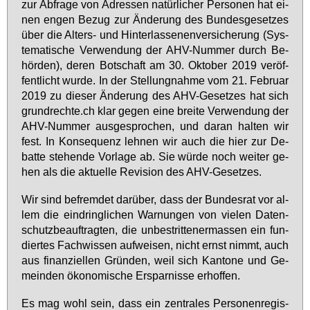
zur Ab­fra­ge von Adres­sen na­tür­li­cher Per­so­nen hat ei­
nen en­gen Be­zug zur Än­de­rung des Bun­des­ge­set­zes
über die Al­ters- und Hin­ter­las­se­nen­ver­si­che­rung (Sys­
te­ma­ti­sche Ver­wen­dung der AHV-Num­mer durch Be­
hör­den), de­ren Bot­schaft am 30. Ok­to­ber 2019 ver­öf­
fent­licht wur­de. In der Stel­lung­nah­me vom 21. Fe­bru­ar
2019 zu die­ser Än­de­rung des AHV-Ge­set­zes hat sich
grund­rech­te.ch klar ge­gen ei­ne brei­te Ver­wen­dung der
AHV-Num­mer aus­ge­spro­chen, und dar­an hal­ten wir
fest. In Kon­se­quenz leh­nen wir auch die hier zur De­
bat­te ste­hen­de Vor­la­ge ab. Sie wür­de noch wei­ter ge­
hen als die ak­tu­el­le Re­vi­si­on des AHV-Ge­set­zes.
Wir sind be­frem­det dar­über, dass der Bun­des­rat vor al­
lem die ein­dring­li­chen War­nun­gen von vie­len Da­ten­
schutz­be­auf­trag­ten, die un­be­strit­te­ner­mas­sen ein fun­
dier­tes Fach­wis­sen auf­wei­sen, nicht ernst nimmt, auch
aus fi­nan­zi­el­len Grün­den, weil sich Kan­to­ne und Ge­
mein­den öko­no­mi­sche Er­spar­nis­se er­hof­fen.
Es mag wohl sein, dass ein zen­tra­les Per­so­nen­re­gis­