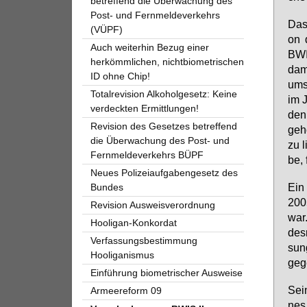
betreffend die Überwachung des
Post- und Fernmeldeverkehrs
Das 
(VÜPF)
on 
Auch weiterhin Bezug einer
BWIS
herkömmlichen, nichtbiometrischen
da­m
ID ohne Chip!
um­s
Totalrevision Alkoholgesetz: Keine
im J
verdeckten Ermittlungen!
den 
Revision des Gesetzes betreffend
ge­h
die Überwachung des Post- und
zu l
Fernmeldeverkehrs BÜPF
be, 
Neues Polizeiaufgabengesetz des
Ein 
Bundes
2005
Revision Ausweisverordnung
war.
Hooligan-Konkordat
des
Verfassungsbestimmung
sung
Hooliganismus
ge­g
Einführung biometrischer Ausweise
Sein
Armeereform 09
nes