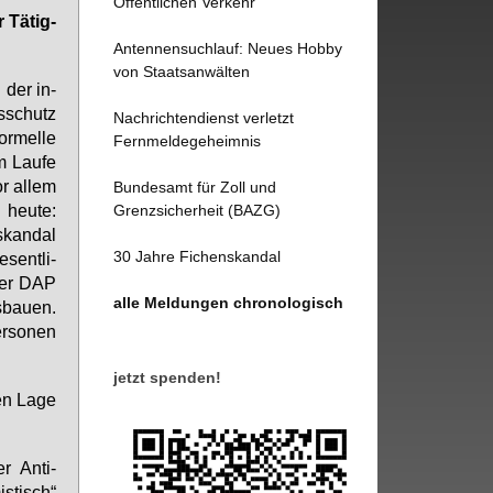
Öffentlichen Verkehr
r Tä­tig­
Antennensuchlauf: Neues Hobby
von Staatsanwälten
 der in­
s­schutz
Nachrichtendienst verletzt
or­mel­le
Fernmeldegeheimnis
m Lau­fe
r al­lem
Bundesamt für Zoll und
, heu­te:
Grenzsicherheit (BAZG)
skan­dal
30 Jahre Fichenskandal
sent­li­
 Der DAP
alle Meldungen chronologisch
s­bau­en.
r­so­nen
jetzt spenden!
en La­ge
r Anti-
tisch“