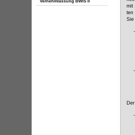
Vernehmlassung BWIS II
mit 
ten 
Sie 
Der 