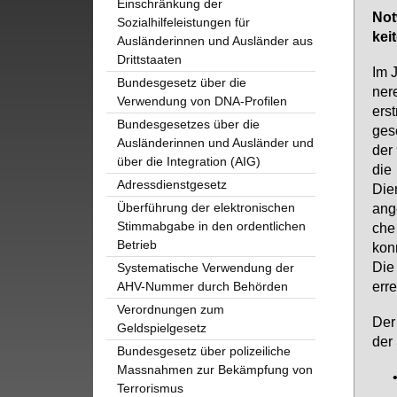
Einschränkung der
Not­
Sozialhilfeleistungen für
kei­
Ausländerinnen und Ausländer aus
Drittstaaten
Im J
Bundesgesetz über die
ne­r
Verwendung von DNA-Profilen
erst
Bundesgesetzes über die
ge­s
Ausländerinnen und Ausländer und
der 
über die Integration (AIG)
die 
Adressdienstgesetz
Dien
Überführung der elektronischen
an­g
Stimmabgabe in den ordentlichen
che
Betrieb
konn
Die 
Systematische Verwendung der
er­r
AHV-Nummer durch Behörden
Verordnungen zum
Der 
Geldspielgesetz
der 
Bundesgesetz über polizeiliche
Massnahmen zur Bekämpfung von
Terrorismus