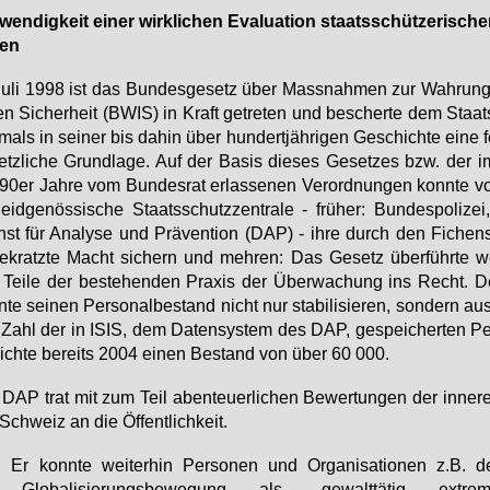
wen­dig­keit ei­ner wirk­li­chen Eva­lua­ti­on staats­schüt­ze­ri­sche
ten
u­li 1998 ist das Bun­des­ge­setz über Mass­nah­men zur Wah­rung
en Si­cher­heit (BWIS) in Kraft ge­tre­ten und be­scher­te dem Staat
­mals in sei­ner bis da­hin über hun­dert­jäh­ri­gen Ge­schich­te ei­ne f
etz­li­che Grund­la­ge. Auf der Ba­sis die­ses Ge­set­zes bzw. der i
90er Jah­re vom Bun­des­rat er­las­se­nen Ver­ord­nun­gen konn­te vo
eid­ge­nös­si­sche Staats­schutz­zen­tra­le - frü­her: Bun­des­po­li­zei
st für Ana­ly­se und Prä­ven­ti­on (DAP) - ih­re durch den Fi­chen­
e­kratz­te Macht si­chern und meh­ren: Das Ge­setz über­führ­te we­
 Tei­le der be­ste­hen­den Pra­xis der Über­wa­chung ins Recht.
­te sei­nen Per­so­nal­be­stand nicht nur sta­bi­li­sie­ren, son­dern au
Zahl der in ISIS, dem Da­ten­sys­tem des DAP, ge­spei­cher­ten Pe
eich­te be­reits 2004 ei­nen Be­stand von über 60 000.
DAP trat mit zum Teil aben­teu­er­li­chen Be­wer­tun­gen der in­ne­r
Schweiz an die Öf­fent­lich­keit.
• Er konnte weiterhin Personen und Organisationen z.B. de
Globalisierungsbewegung als „gewalttätig extremis