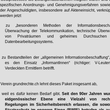
spe­zi­fi­schen An­ord­nungs- und Ge­neh­mi­gungs­ver­fah­ren so­w
der An­ge­schul­dig­ten, ins­be­son­de­re auf Ak­ten­ein­sicht, ver­knü
wer­den jetzt
- zu „besonderen Methoden der Informationsbeschaf
Überwachung der Telekommunikation, technische Über
von Privaträumen und geheimes Durchsuchen
Datenbearbeitungssystems.
- zu Bestandteilen der „allgemeinen Informationsbeschaffung“,
es den Einsatz „InformantInnen“ (richtiger: V-Leut
Verdeckten Ermittlern betrifft.
Ver­ein grund­rech­te.ch lehnt die­ses Pa­ket ins­ge­samt ab,
- weil es dafür keinen Bedarf gibt.
Seit den 90er Jahren wu
eidgenössischer Ebene eine Vielzahl von recht
Regelungen im Sicherheitsbereich erlassen, die sow
Staatsschutz im engeren Sinne (BWIS) betrafen als a