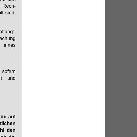
ie Rech­
pft sind.
fung“:
wachung
 eines
 sofern
en) und
rde auf
lichen
ohl den
uch die