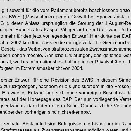
gilt so­wohl für die vom Par­la­ment be­reits be­schlos­se­ne ers­te R
des BWIS („Mass­nah­men ge­gen Ge­walt bei Sport­ver­an­stal­tu
 I), de­ren An­lass ur­sprüng­lich die Stö­rung der 1.​August-R
a­li­gen Bun­des­ra­tes Kas­par Vil­li­ger auf dem Rüt­li war. Und 
o mehr für den jetzt vor­lie­gen­den Ent­wurf. Hier durf­te der D
ah­re 2002 kund­tun, dass er die ein­zi­ge wirk­li­che Gren­ze im be­
Ge­setz - das Ver­bot von straf­pro­zes­sua­len Zwangs­mass­nah­me
o­ben se­hen möch­te. Ähn­li­che Er­klä­run­gen, das gel­ten­de Ge­
i­be­ral, weil es In­for­ma­ti­ons­be­schaf­fung in der Pri­vat­sphä­re nich
folg­ten im Ex­tre­mis­mus­be­richt von 2004.
ers­ter Ent­wurf für ei­ne Re­vi­si­on des BWIS in die­sem Sin­n
 zu­rück­ge­zo­gen, nach­dem er als „In­dis­kre­ti­on“ in die Pres­se 
 Ein zwei­ter Ent­wurf fand sich oh­ne vor­he­ri­gen Be­schluss 
­ra­tes auf der Home­page des BAP. Der nun vor­lie­gen­de Ver­n
s­ent­wurf ist da­mit der drit­te in Se­rie. Grund­sätz­li­che Ver­än­d
en­über den vor­he­ri­gen sind nicht er­kenn­bar.
 zen­tra­ler Be­stand­teil sind Be­fug­nis­se, die bis­her nur im Rah
 Straf­pro­zes­ses als Zwangs­mass­nah­men mög­lich wa­ren und 