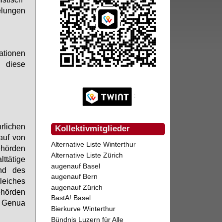
elungen
sationen
 diese
rlichen
Kollektivmitglieder
auf von
Alternative Liste Winterthur
ehörden
Alternative Liste Zürich
tätige
augenauf Basel
und des
augenauf Bern
Gleiches
augenauf Zürich
ehörden
BastA! Basel
n Genua
Bierkurve Winterthur
Bündnis Luzern für Alle