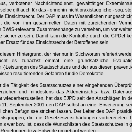
mus, ver­bo­te­ner Nach­rich­ten­dienst, ge­walt­tä­ti­ger Ex­tre­mis­mu
sel­be gilt auch für das - oh­ne­hin nicht pra­xis­taug­li­che - sog. stell
de Ein­sichts­recht. Der DAP muss im We­sent­li­chen nur ge­schick
n, die von ihm ge­sam­mel­ten Da­ten mit zu­rei­chen­den Ver­mu
 BWIS-re­le­van­te Zu­sam­men­hän­ge zu ver­se­hen, um vor wei­te­
­le si­cher zu sein. Da­mit kann die Kon­trol­le durch die GPDel ke
er Er­satz für das Ein­sichts­recht der Be­trof­fe­nen sein.
die­sem Hin­ter­grund, der hier nur in Stich­wor­ten re­fe­riert wer­d
ucht es zu­nächst ein­mal ei­ne grund­sätz­li­che Eva­lua­ti
l-)Leis­tun­gen des Staats­schut­zes und der aus die­sen prä­ven­ti
nis­sen re­sul­tie­ren­den Ge­fah­ren für die De­mo­kra­tie.
t die Tä­tig­keit des Staats­schut­zes ei­ner ein­ge­hen­den Über­prü
er­zie­hen und min­des­tens das Ak­ten­ein­sichts- bzw. Da­ten­aus
t wie­der­her­zu­stel­len, hat das EJPD seit den An­schlä­gen in
11. Sep­tem­ber 2001 den DAP selbst an ei­ner Er­wei­te­rung sei
­li­chen Be­fug­nis­se stri­cken las­sen. Der Lei­ter des DAP prä­si­di
eits­grup­pen, die die Ge­set­zes­ver­schär­fun­gen vor­be­rei­te­ten.
nis war bzw. ist, dass die Wunsch­lis­ten des Staats­schut­zes in ge­
Re­ge­lun­gen bzw. Ent­wür­fe um­ge­baut wer­den.