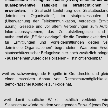
quasi-präventive Tätigkeit im strafrechtlichen V
erweiterten:
im Strafrecht Einführung des Straftatbestan
„kriminellen Organisation“, im strafprozessualen B
(Überwachung der Telekommunikation, verdeckte Ermit
u.a.m.), Gesetze und vor allem Verordnungen zum Auf
Informationssystemen, das Zentralstellengesetz und
aufbauend die „Effizienzvorlage“, die die Zuständigkeit de
für Ermittlungen und Vorfeldermittlungen gegen ver
„kriminelle Organisationen“ begründeten. Was eine Erwe
staatsschützerischer Befugnisse hier noch zusätzlich bring
- ausser einem „Krieg der Polizeien“ -, ist nicht erkennbar.
- weil es schwerwiegende Eingriffe in Grundrechte und gleic
einen massiven Abbau von Rechtschutzmöglichkeit
demokratischer Kontrolle zur Folge hat,
- weil damit staatliche Willkür rechtlich verkleidet wi
Staatsschutz würde mit dem vorliegenden Entwurf jenes Rep