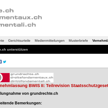
nte
Gerichtsurteile
Medienmitteilungen
Musterbriefe
Vernehml
.ch unterstützen
nehmlassung BWIS II: Teilrevision Staatsschutzgese
l­lung­nah­me von grund­rech­te.ch
lei­ten­de Be­mer­kun­gen: