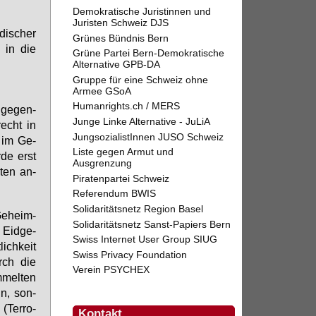
Demokratische Juristinnen und
Juristen Schweiz DJS
ischer
Grünes Bündnis Bern
 in die
Grüne Partei Bern-Demokratische
Alternative GPB-DA
Gruppe für eine Schweiz ohne
Armee GSoA
Humanrights.ch / MERS
 ge­gen­
Junge Linke Alternative - JuLiA
recht in
JungsozialistInnen JUSO Schweiz
e im Ge­
Liste gegen Armut und
r­de erst
Ausgrenzung
g­ten an­
Piratenpartei Schweiz
Referendum BWIS
Solidaritätsnetz Region Basel
 Ge­heim­
Solidaritätsnetz Sanst-Papiers Bern
Eid­ge­
Swiss Internet User Group SIUG
ich­keit
Swiss Privacy Foundation
urch die
Verein PSYCHEX
mel­ten
nn, son­
(Ter­ro­
Kontakt