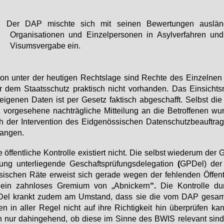
• Der DAP mischte sich mit seinen Bewertungen ausländ
Organisationen und Einzelpersonen in Asylverfahren und
Visumsvergabe ein.
n un­ter der heu­ti­gen Rechts­la­ge sind Rech­te des Ein­zel­nen
 dem Staats­schutz prak­tisch nicht vor­han­den. Das Ein­sichts­
ei­ge­nen Da­ten ist per Ge­setz fak­tisch ab­ge­schafft. Selbst di
 vor­ge­se­he­ne nach­träg­li­che Mit­tei­lung an die Be­trof­fe­nen wu
 der In­ter­ven­ti­on des Eid­ge­nös­si­schen Da­ten­schutz­be­auf­tra
an­gen.
e öf­fent­li­che Kon­trol­le exis­tiert nicht. Die selbst wie­der­um der
tung un­ter­lie­gen­de Ge­schafts­prü­fungs­de­le­ga­ti­on
(
GPDel) der 
si­schen Rä­te er­weist sich ge­ra­de we­gen der feh­len­den Öf­fent­l
 ein zahn­lo­ses Gre­mi­um von „Ab­ni­ckern
“.
Die Kon­trol­le d
el krankt zu­dem am Um­stand, dass sie die vom DAP ge­sam­
en in al­ler Re­gel nicht auf ih­re Rich­tig­keit hin über­prü­fen ka
 nur da­hin­ge­hend, ob die­se im Sin­ne des BWIS re­le­vant sind 