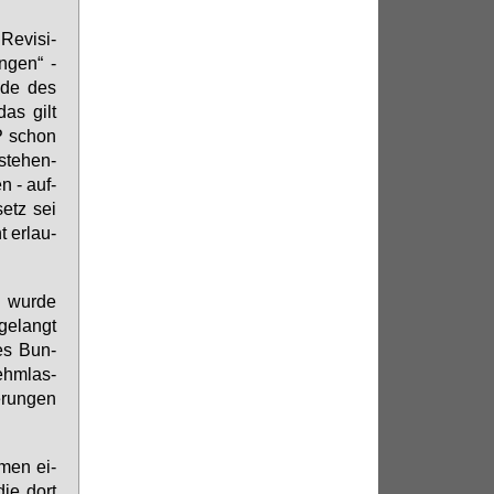
e­vi­si­
n­gen“ -
e­de des
das gilt
AP schon
ste­hen­
n - auf­
setz sei
t er­lau­
e wur­de
ge­langt
des Bun­
ehm­las­
e­run­gen
­men ei­
die dort