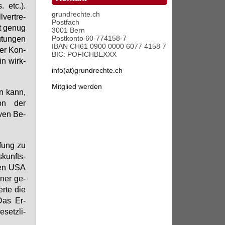
s. etc.).
grundrechte.ch
­ver­tre­
Postfach
t ge­nug
3001 Bern
Postkonto 60-774158-7
­tun­gen
IBAN CH61 0900 0000 6077 4158 7
rer Kon­
BIC: POFICHBEXXX
in wirk­
info(at)grundrechte.ch
Mitglied werden
en kann,
­on der
­ven Be­
­fung zu
­kunfts­
 den USA
­ner ge­
er­te die
 Das Er­
setz­li­