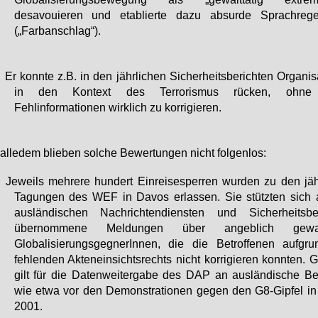
desavouieren und etablierte dazu absurde Sprachreg
(„Farbanschlag“).
• Er konnte z.B. in den jährlichen Sicherheitsberichten Organi
in den Kontext des Terrorismus rücken, ohne
Fehlinformationen wirklich zu korrigieren.
al­le­dem blie­ben sol­che Be­wer­tun­gen nicht fol­gen­los:
• Jeweils mehrere hundert Einreisesperren wurden zu den jäh
Tagungen des WEF in Davos erlassen. Sie stützten sich 
ausländischen Nachrichtendiensten und Sicherheitsb
übernommene Meldungen über angeblich gewalt
GlobalisierungsgegnerInnen, die die Betroffenen aufgr
fehlenden Akteneinsichtsrechts nicht korrigieren konnten. 
gilt für die Datenweitergabe des DAP an ausländische B
wie etwa vor den Demonstrationen gegen den G8-Gipfel i
2001.