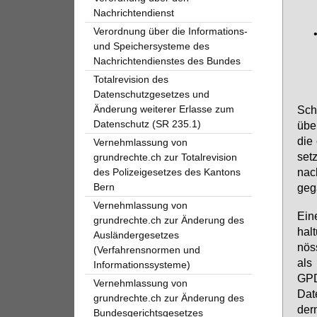
Nachrichtendienst
Verordnung über die Informations-
und Speichersysteme des
Nachrichtendienstes des Bundes
Totalrevision des
Datenschutzgesetzes und
Änderung weiterer Erlasse zum
Scho
Datenschutz (SR 235.1)
über
die 
Vernehmlassung von
setz
grundrechte.ch zur Totalrevision
nach
des Polizeigesetzes des Kantons
Bern
ge­g
Vernehmlassung von
Ei­n
grundrechte.ch zur Änderung des
hal­
Ausländergesetzes
nös­
(Verfahrensnormen und
als
Informationssysteme)
GPD
Vernehmlassung von
Da­t
grundrechte.ch zur Änderung des
dern
Bundesgerichtsgesetzes