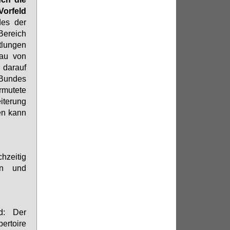
orfeld
des der
ereich
tlungen
bau von
 darauf
s Bundes
mutete
iterung
en kann
hzeitig
en und
rd: Der
ertoire