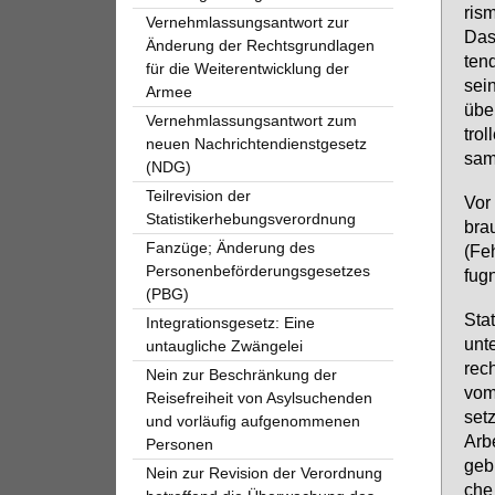
ris­
Vernehmlassungsantwort zur
Das­
Änderung der Rechtsgrundlagen
ten­
für die Weiterentwicklung der
sei
Armee
über
Vernehmlassungsantwort zum
trol
neuen Nachrichtendienstgesetz
sa­m
(NDG)
Teilrevision der
Vor 
Statistikerhebungsverordnung
bra
Fanzüge; Änderung des
(Feh
Personenbeförderungsgesetzes
fug­
(PBG)
Stat
Integrationsgesetz: Eine
un­t
untaugliche Zwängelei
rech
Nein zur Beschränkung der
vom 
Reisefreiheit von Asylsuchenden
setz
und vorläufig aufgenommenen
Ar­b
Personen
geb­
Nein zur Revision der Verordnung
che 