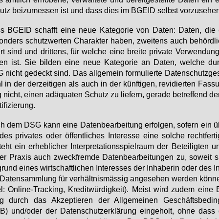
tz bei­zu­mes­sen ist und dass dies im BGE­ID selbst vor­zu­se­hen 
 BGE­ID schafft ei­ne neue Ka­te­go­rie von Da­ten: Da­ten, die 
on­ders schutz­wer­ten Cha­rak­ter ha­ben, zwei­tens auch be­hörd­lic
iert sind und drit­tens, für wel­che ei­ne brei­te pri­va­te Ver­wen­dun
en ist. Sie bil­den ei­ne neue Ka­te­go­rie an Da­ten, wel­che d
nicht ge­deckt sind. Das all­ge­mein for­mu­lier­te Da­ten­schutz­ge­
 in der der­zei­ti­gen als auch in der künf­ti­gen, re­vi­dier­ten Fas­
nicht, ei­nen ad­äqua­ten Schutz zu lie­fern, ge­ra­de be­tref­fend de
i­fi­zie­rung.
 dem DSG kann ei­ne Da­ten­be­ar­bei­tung er­fol­gen, so­fern ein ü
des pri­va­tes oder öf­fent­li­ches In­ter­es­se ei­ne sol­che recht­fer­t
teht ein er­heb­li­cher In­ter­pre­ta­ti­ons­spiel­raum der Be­tei­lig­ten 
er Pra­xis auch zweck­frem­de Da­ten­be­ar­bei­tun­gen zu, so­weit s
grund ei­nes wirt­schaft­li­chen In­ter­es­ses der In­ha­be­rin oder des I
Da­ten­samm­lung für ver­hält­nis­mäs­sig an­ge­se­hen wer­den kön­n
l: On­line-Tracking, Kre­dit­wür­dig­keit). Meist wird zu­dem ei­ne Ei
g durch das Ak­zep­tie­ren der All­ge­mei­nen Ge­schäfts­be­din
) und/oder der Da­ten­schutz­er­klä­rung ein­ge­holt, oh­ne dass