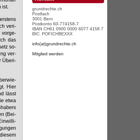
ist.
grundrechte.ch
Postfach
3001 Bern
ers­tens
Postkonto 60-774158-7
h ve­ri­
IBAN CH61 0900 0000 6077 4158 7
g vor­ge­
BIC: POFICHBEXXX
urch das
info(at)grundrechte.ch
setz so­
sung ver­
Mitglied werden
r Über­i­
ber­wie­
igt. Hier
und lässt
ie et­wa
n­ha­bers
en (Bei­
n­wil­li­
­gun­gen
 die­sem