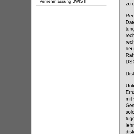
Vernehmlassung BWIS II
zu d
Rech
Da­t
tung
rech
rec
heu­
Rah­
DSG
Dis­
Un­t
Er­h
mit 
Ge­s
sol­
fü­g
leh­
dis­