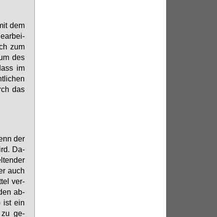
 mit dem
­ar­bei­
sich zum
raum des
 dass im
­li­chen
urch das
wenn der
ird. Da­
­ten­der
ber auch
tel ver­
­den ab­
 ist ein
h zu ge­