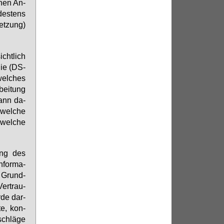
­nen An­
des­tens
let­zung)
cht­lich
­nie (DS­
wel­ches
­bei­tung
kann da­
 wel­che
 wel­che
sung des
­for­ma­
n Grund­
Ver­trau­
r­de dar­
te, kon­
schlä­ge