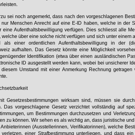
­leis­ten.
­zu sei noch an­ge­merkt, dass nach den vor­ge­schla­ge­nen Be­s
 nur Men­schen An­recht auf ei­ne E-ID ha­ben, wel­che in der 
 ei­ne Auf­ent­halts­be­wil­li­gung ver­fü­gen. Dies schliesst al­le M
 wel­che über ei­ne sol­che nicht ver­fü­gen und sich un­ter ei­nem a
el als ei­ner or­dent­li­chen Auf­ent­halts­be­wil­li­gung in der (di­g
eiz auf­hal­ten. Das Ge­setz könn­te ei­ne Mög­lich­keit vor­se­h
ge­nü­gen­der Iden­ti­fi­ka­ti­on (et­wa über ei­nen aus­län­di­schen Pa
­tro­ni­sche ID aus­ge­stellt wer­den kann, wo­bei bei un­si­che­rer Iden­
on die­sem Um­stand mit ei­ner An­mer­kung Rech­nung ge­tra­gen
­te.
h­setz­bar­keit
it Ge­set­zes­be­stim­mun­gen wirk­sam sind, müs­sen sie durch­
. Das vor­ge­schla­ge­ne Ge­setz ver­zich­tet voll­stän­dig auf spe­zi
tim­mun­gen, um Be­stim­mun­gen durch­zu­set­zen und Ver­let­zun
en zu kön­nen. Wir se­hen es als wich­tig an, dass ju­ris­ti­sche und n
An­bie­te­rin­nen (Aus­stel­le­rin­nen, Ve­ri­fi­ka­to­rin­nen), wel­che Be­
ver­let­zen, ei­ner Straf­be­stim­mung un­ter­lie­gen, und dass ein 