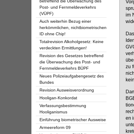
betreffend die Überwachung des
Vor­
Post- und Fernmeldeverkehrs
spru
(VÜPF)
im N
wi­d
Auch weiterhin Bezug einer
herkömmlichen, nichtbiometrischen
Das 
ID ohne Chip!
Iden
Totalrevision Alkoholgesetz: Keine
GVO)
verdeckten Ermittlungen!
ver­
Revision des Gesetzes betreffend
über
die Überwachung des Post- und
zu f
Fernmeldeverkehrs BÜPF
nich
Neues Polizeiaufgabengesetz des
kei­n
Bundes
Revision Ausweisverordnung
Da­m
BGE­
Hooligan-Konkordat
tio­
Verfassungsbestimmung
rech
Hooliganismus
en i
Einführung biometrischer Ausweise
un­t
Armeereform 09
kre­