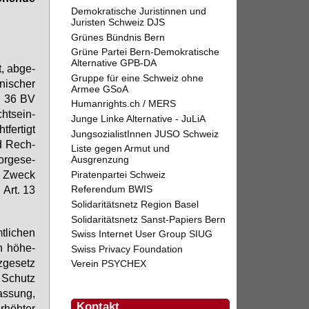
Demokratische Juristinnen und
Juristen Schweiz DJS
Grünes Bündnis Bern
Grüne Partei Bern-Demokratische
Alternative GPB-DA
, ab­ge­
Gruppe für eine Schweiz ohne
ni­scher
Armee GSoA
t. 36 BV
Humanrights.ch / MERS
ht­s­ein­
Junge Linke Alternative - JuLiA
fer­tigt
JungsozialistInnen JUSO Schweiz
nd Rech­
Liste gegen Armut und
or­ge­se­
Ausgrenzung
em Zweck
Piratenpartei Schweiz
 Art. 13
Referendum BWIS
Solidaritätsnetz Region Basel
Solidaritätsnetz Sanst-Papiers Bern
­li­chen
Swiss Internet User Group SIUG
n hö­he­
Swiss Privacy Foundation
z­ge­setz
Verein PSYCHEX
n Schutz
as­sung,
Kontakt
r­höh­ter