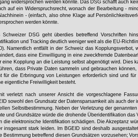
gang wi­der­spro­chen wer­den könn­te. Das DSG schafft auch kei
ch auf ein Wi­der­spruchs­recht, wo­nach der Be­ar­bei­tung - min­
ach­hin­ein - (ein­fach, al­so oh­ne Kla­ge auf Per­sön­lich­keits­ver­
er­spro­chen wer­den könn­te.
Schwei­zer DSG geht über­dies be­tref­fend Vor­schrif­ten hin­si
­ti­fi­ka­ti­on und Tracking deut­lich we­ni­ger weit als die EU-Richt­li
. Na­ment­lich ent­fällt in der Schweiz das Kopp­lungs­ver­bot, 
hin­dert, dass ei­ne Ein­wil­li­gung in ei­ne zweck­frem­de Da­ten­be­ar
 ei­ne Kopp­lung an die Leis­tung selbst ab­ge­nö­tigt wird. Dies 
üh­ren, dass Pri­va­te Da­ten sam­meln und ge­brau­chen kön­nen,
t für die Er­brin­gung von Leis­tun­gen er­for­der­lich sind und für
e ei­gent­li­che Frei­wil­lig­keit be­steht.
it ver­letzt nach un­se­rer An­sicht die vor­ge­schla­ge­ne Fas­
ID so­wohl den Grund­satz der Da­ten­spar­sam­keit als auch der in
nel­len Selbst­be­stim­mung. Ne­ben der Ver­let­zung der ge­nann­te
­te und Grund­sät­ze wür­de die dro­hen­de Über­i­den­ti­fi­ka­ti­on das 
n die elek­tro­ni­sche Iden­ti­fi­ka­ti­on schä­di­gen. Die Ak­zep­tanz wü
er ins­ge­samt stark lei­den. Im BGE­ID sind des­halb aus­ge­stal­te­
te Be­stim­mung be­tref­fend die­sen Grund­sät­zen vor­zu­se­hen; Vor­