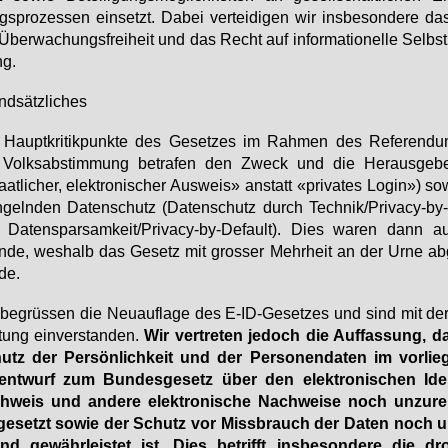
s­pro­zes­sen ein­setzt. Da­bei ver­tei­di­gen wir ins­be­son­de­re d
Über­wa­chungs­frei­heit und das Recht auf in­for­ma­tio­nel­le Selbst
g.
d­sätz­li­ches
 Haupt­kri­tik­punk­te des Ge­set­zes im Rah­men des Re­fe­ren­
 Volks­ab­stim­mung be­tra­fen den Zweck und die Her­aus­ge­be
aat­li­cher, elek­tro­ni­scher Aus­weis» an­statt «pri­va­tes Log­in») s
geln­den Da­ten­schutz (Da­ten­schutz durch Tech­nik/Pri­va­cy-by
 Da­ten­spar­sam­keit/Pri­va­cy-by-De­fault). Dies wa­ren dann 
­de, wes­halb das Ge­setz mit gros­ser Mehr­heit an der Ur­ne ab­
de.
be­grüs­sen die Neu­auf­la­ge des E-ID-Ge­set­zes und sind mit de
­tung ein­ver­stan­den.
Wir ver­tre­ten je­doch die Auf­fas­sung, 
utz der Per­sön­lich­keit und der Per­so­nen­da­ten im vor­lie
­ent­wurf zum Bun­des­ge­setz über den elek­tro­ni­schen Iden­
h­weis und an­de­re elek­tro­ni­sche Nach­wei­se noch un­zu­re
ge­setzt so­wie der Schutz vor Miss­brauch der Da­ten noch un­
nd ge­währ­leis­tet ist. Dies be­trifft ins­be­son­de­re die dr