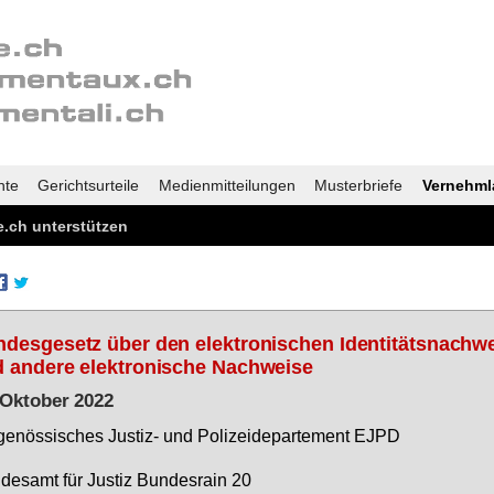
nte
Gerichtsurteile
Medienmitteilungen
Musterbriefe
Vernehml
.ch unterstützen
desgesetz über den elektronischen Identitätsnachw
 andere elektronische Nachweise
 Oktober 2022
ge­nös­si­sches Jus­tiz- und Po­li­zei­de­par­te­ment EJPD
des­amt für Jus­tiz Bun­des­rain 20