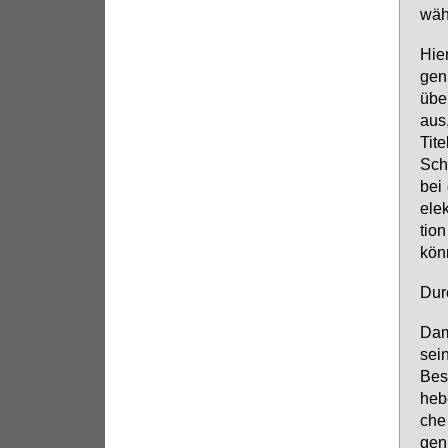
währ
Hier
gen
über
aus,
Ti­t
Schw
bei 
elek
ti­
könn
Durc
Da­m
sein
Be­s
he­b
che 
gen 