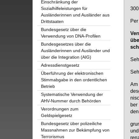
Einschränkung der
300
Sozialhilfeleistungen für
Ausländerinnen und Ausländer aus
Per
Drittstaaten
Bundesgesetz über die
Ver
Verwendung von DNA-Profilen
über
Bundesgesetzes über die
sch
Ausländerinnen und Ausländer und
über die Integration (AIG)
Sehr
Adressdienstgesetz
Sehr
Überführung der elektronischen
Stimmabgabe in den ordentlichen
Am 2
Betrieb
des­
Systematische Verwendung der
ni­s
AHV-Nummer durch Behörden
ber 
Verordnungen zum
den 
Geldspielgesetz
Bundesgesetz über polizeiliche
grun
Massnahmen zur Bekämpfung von
und 
Terrorismus
renz