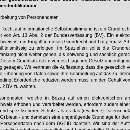
­i­den­ti­fi­ka­ti­on».
r­bei­tung von Per­so­nen­da­ten
Recht auf in­for­ma­tio­nel­le Selbst­be­stim­mung ist ein Grund­recht
tet von Art. 13 Abs. 2 der Bun­des­ver­fas­sung (BV). Ein elek­tro­
­weis ist ein Ein­griff in die­ses Grund­recht und hat ge­mäss Ar
hält­nis­mäs­sig zu er­fol­gen; im Spe­zi­el­len soll­te die Grund­rec
än­kung nicht wei­ter ge­hen, als not­wen­dig und sach­lich ge­recht­
 Die­sem Grund­satz ist im vor­ge­schla­ge­nen Ge­setz un­ge­nü­ge
 ge­tra­gen. Wir ver­tre­ten die Auf­fas­sung, dass die ge­setz­lich v
e Er­he­bung von Da­ten so­wie ih­re Be­ar­bei­tung auf das zu ih­r
e­dingt Er­for­der­li­che re­du­ziert wer­den muss, um den Ge­halt von
. 2 BV zu wah­ren.
so­nen­da­ten, wel­che in Be­zug auf ei­nen elek­tro­ni­schen amt
­weis er­ho­ben und ver­ar­bei­tet wer­den, er­for­dern zu­dem ei­ne
und spe­zi­fi­sche­ren Schutz, als es das (re­vi­dier­te) Da­ten­schut
) bie­tet - und dem­nach ei­ne un­ge­nü­gen­de Grund­la­ge für de
Per­so­nen­da­ten nach dem BGE­ID dar­stellt. Wir sind der Auf­f
 amt­lich er­ho­be­ne, ver­wal­te­te und be­reit­ge­stell­te Da­ten ein e