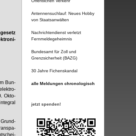
Öffentlichen Verkehr
Antennensuchlauf: Neues Hobby
von Staatsanwälten
ge­setz
Nachrichtendienst verletzt
Fernmeldegeheimnis
­tro­ni­
Bundesamt für Zoll und
Grenzsicherheit (BAZG)
30 Jahre Fichenskandal
zum Bun­
alle Meldungen chronologisch
elek­tro­
. Ok­to­
­te­gral
jetzt spenden!
ür Grund-
rans­pa­
t­schei­