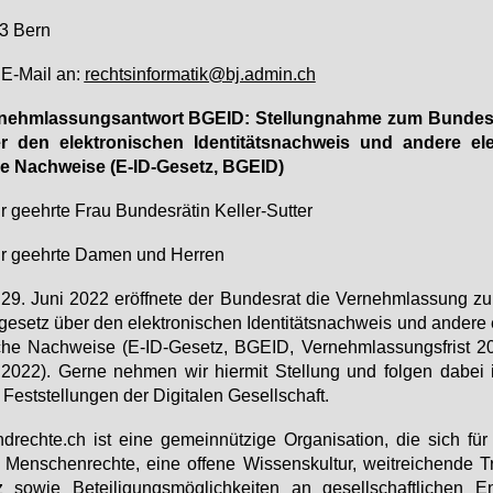
3 Bern
 E-Mail an:
rechts­in­for­ma­tik@​bj.​admin.​ch
­nehm­las­sungs­ant­wort BGE­ID: Stel­lung­nah­me zum Bun­des­
 den elek­tro­ni­schen Iden­ti­täts­nach­weis und an­de­re elek
e Nach­wei­se (E-ID-Ge­setz, BGE­ID)
 ge­ehr­te Frau Bun­des­rä­tin Kel­ler-Sut­ter
 ge­ehr­te Da­men und Her­ren
9. Ju­ni 2022 er­öff­ne­te der Bun­des­rat die Ver­nehm­las­sung 
ge­setz über den elek­tro­ni­schen Iden­ti­täts­nach­weis und an­de­re 
che Nach­wei­se (E-ID-Ge­setz, BGE­ID, Ver­nehm­las­sungs­frist 20
2022). Ger­ne neh­men wir hier­mit Stel­lung und fol­gen da­bei in
Fest­stel­lun­gen der Di­gi­ta­len Ge­sell­schaft.
d­rech­te.ch ist ei­ne ge­mein­nüt­zi­ge Or­ga­ni­sa­ti­on, die sich f
Men­schen­rech­te, ei­ne of­fe­ne Wis­sens­kul­tur, weit­rei­chen­de T
 so­wie Be­tei­li­gungs­mög­lich­kei­ten an ge­sell­schaft­li­chen En