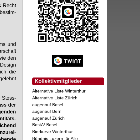
as Recht
­be­stim­
dums und
r­schaft
o­wie den
-De­sign
auch die
ge­lehnt
Kollektivmitglieder
Alternative Liste Winterthur
r Stoss­
Alternative Liste Zürich
dass der
augenauf Basel
augenauf Bern
­gen­den
augenauf Zürich
ti­täts­
BastA! Basel
i­chend
Bierkurve Winterthur
zu­rei­
Bündnis Luzern für Alle
o­hen­de