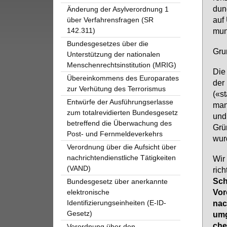
dung
Änderung der Asylverordnung 1
auf 
über Verfahrensfragen (SR
142.311)
mun
Bundesgesetzes über die
Grun
Unterstützung der nationalen
Menschenrechtsinstitution (MRIG)
Die
Übereinkommens des Europarates
der
zur Verhütung des Terrorismus
(«st
Entwürfe der Ausführungserlasse
man­
zum totalrevidierten Bundesgesetz
und
betreffend die Überwachung des
Grün
Post- und Fernmeldeverkehrs
wur­
Verordnung über die Aufsicht über
nachrichtendienstliche Tätigkeiten
Wir 
(VAND)
rich
Sch
Bundesgesetz über anerkannte
Vor
elektronische
Identifizierungseinheiten (E-ID-
nac
Gesetz)
um­
che
Verordnung über den