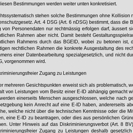
ie­sen Be­stim­mun­gen wer­den wei­ter un­ten kon­kre­ti­siert.
ts­sys­te­ma­tisch ste­hen sol­che Be­stim­mun­gen oh­ne Kol­li­si­on
en­schutz­ge­setz. Art. 4 DSG (Art. 6 nDSG) be­stimmt, dass die Be
 von Per­so­nen­da­ten nur recht­mäs­sig er­fol­gen darf, äus­sert 
t­li­chen Rah­men aber nicht. Da­mit be­steht Ge­stal­tungs­spiel­
ht­li­chen Rah­mens durch das BGE­ID, wo­bei zu be­to­nen ist,
ti­gen recht­li­chen Rah­men die kon­kre­te Aus­ge­stal­tung des recht
mens ei­ner Da­ten­be­ar­bei­tung spe­zi­al­ge­setz­lich, und nicht d
, vor­ge­nom­men wird.
kri­mi­nie­rungs­frei­er Zu­gang zu Leis­tun­gen
er meh­re­ren Ge­sichts­punk­ten er­weist sich als pro­ble­ma­tisch, 
alt von Leis­tun­gen vom Be­sitz ei­ner E-ID ab­hän­gig ge­macht w
wer­den ei­ner­seits Men­schen aus­ge­schlos­sen, wel­che nach gel
etz­ge­bung kein An­recht auf ei­ne E-ID ha­ben, an­de­rer­seits a
che, wel­che nicht über die tech­ni­schen Kennt­nis­se oder die Mit­
en, ei­ne E-ID zu be­an­tra­gen, oder dies aus per­sön­li­chen Grün
nen. Un­ter Hin­weis auf das Dis­kri­mi­nie­rungs­ver­bot (Art. 8 BV)
kri­mi­nie­rungs­frei­er Zu­gang zu Leis­tun­gen des­halb ge­setz­lic