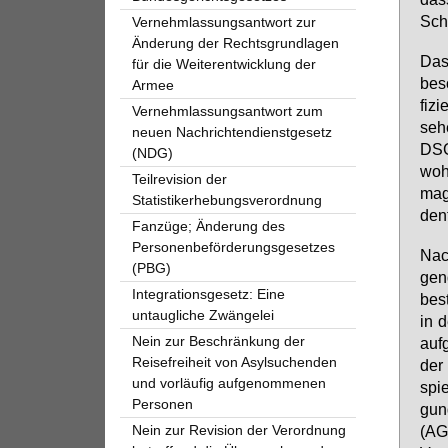
Schu
Vernehmlassungsantwort zur
Änderung der Rechtsgrundlagen
Dass
für die Weiterentwicklung der
be­s
Armee
fi­z
Vernehmlassungsantwort zum
se­h
neuen Nachrichtendienstgesetz
DSG 
(NDG)
wohl
Teilrevision der
mag 
Statistikerhebungsverordnung
den­t
Fanzüge; Änderung des
Personenbeförderungsgesetzes
Nach
(PBG)
gen­
Integrationsgesetz: Eine
be­s
untaugliche Zwängelei
in d
Nein zur Beschränkung der
auf­
Reisefreiheit von Asylsuchenden
der 
und vorläufig aufgenommenen
spie
Personen
gun
Nein zur Revision der Verordnung
(AGB