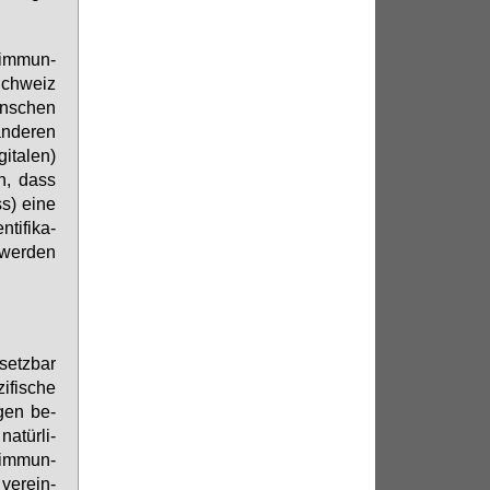
tim­mun­
Schweiz
en­schen
n­de­ren
i­ta­len)
en, dass
ss) ei­ne
ti­fi­ka­
 wer­den
setz­bar
­fi­sche
­gen be­
a­tür­li­
stim­mun­
ver­ein­