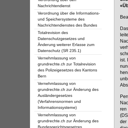
«Über
Nachrichtendienst
Verordnung über die Informations-
Be­a
und Speichersysteme des
Nachrichtendienstes des Bundes
Das 
Totalrevision des
lei­
Datenschutzgesetzes und
Nach
Änderung weiterer Erlasse zum
ver­
Datenschutz (SR 235.1)
schr
Vernehmlassung von
ist.
grundrechte.ch zur Totalrevision
nung
des Polizeigesetzes des Kantons
he­n
Bern
un­b
Vernehmlassung von
Abs
grundrechte.ch zur Änderung des
Ausländergesetzes
Per­
(Verfahrensnormen und
Nach
Informationssysteme)
ren 
Vernehmlassung von
(DSG
grundrechte.ch zur Änderung des
der 
Bundesgerichtsgesetzes
dass