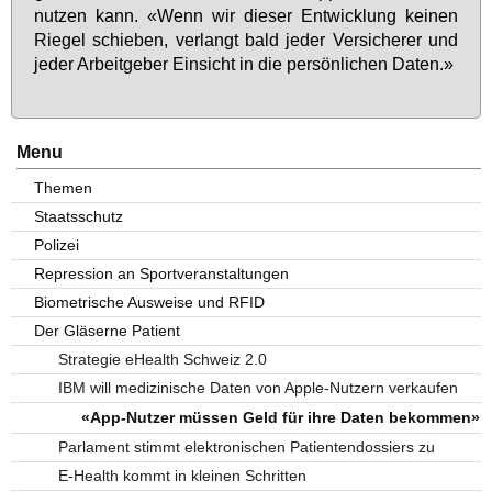
nut­zen kann. «Wenn wir die­ser Ent­wick­lung kei­nen
Rie­gel schie­ben, ver­langt bald je­der Ver­si­che­rer und
je­der Ar­beit­ge­ber Ein­sicht in die per­sön­li­chen Da­ten.»
Menu
Themen
Staatsschutz
Polizei
Repression an Sportveranstaltungen
Biometrische Ausweise und RFID
Der Gläserne Patient
Strategie eHealth Schweiz 2.0
IBM will medizinische Daten von Apple-Nutzern verkaufen
«App-Nutzer müssen Geld für ihre Daten bekommen»
Parlament stimmt elektronischen Patientendossiers zu
E-Health kommt in kleinen Schritten