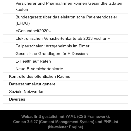
Versicherer und Pharmafirmen können Gesundheitsdaten
kaufen
Bundesgesetz über das elektronische Patientendossier
(EPDG)
«Gesundheit2020»
Elektronischen Versichertenkarte ab 2013 «scharf»
Fallpauschalen: Arztgeheimnis im Eimer
Gesetzliche Grundlagen für E-Dossiers
E-Health auf Raten
Neue E-Versichertenkarte
Kontrolle des öffentlichen Raums
Datensammelwut generell
Soziale Netzwerke
Diverses
Webauftritt gestaltet mit
YAML
(CSS Framework),
Contao 3.5.27
(Content Management System) und
PHPList
(Newsletter Engine)