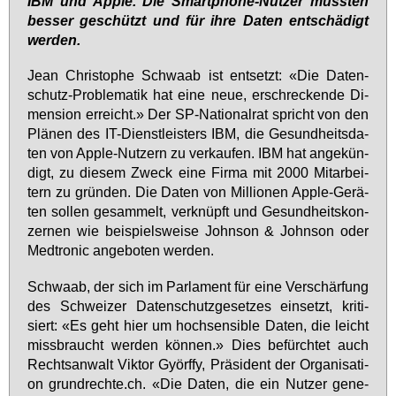
IBM und App­le. Die Smart­pho­ne-Nut­zer müss­ten
bes­ser ge­schützt und für ih­re Da­ten ent­schä­digt
wer­den.
Jean Chris­to­phe Schwa­ab ist ent­setzt: «Die Da­ten­
schutz-Pro­ble­ma­tik hat ei­ne neue, er­schre­cken­de Di­
men­si­on er­reicht.» Der SP-Na­tio­nal­rat spricht von den
Plä­nen des IT-Dienst­leis­ters IBM, die Ge­sund­heits­da­
ten von App­le-Nut­zern zu ver­kau­fen. IBM hat an­ge­kün­
digt, zu die­sem Zweck ei­ne Fir­ma mit 2000 Mit­ar­bei­
tern zu grün­den. Die Da­ten von Mil­lio­nen App­le-Ge­rä­
ten sol­len ge­sam­melt, ver­knüpft und Ge­sund­heits­kon­
zer­nen wie bei­spiels­wei­se John­son & John­son oder
Med­t­ro­nic an­ge­bo­ten wer­den.
Schwa­ab, der sich im Par­la­ment für ei­ne Ver­schär­fung
des Schwei­zer Da­ten­schutz­ge­set­zes ein­setzt, kri­ti­
siert: «Es geht hier um hoch­sen­si­ble Da­ten, die leicht
miss­braucht wer­den kön­nen.» Dies be­fürch­tet auch
Rechts­an­walt Vik­tor Györf­fy, Prä­si­dent der Or­ga­ni­sa­ti­
on grund­rech­te.ch. «Die Da­ten, die ein Nut­zer ge­ne­