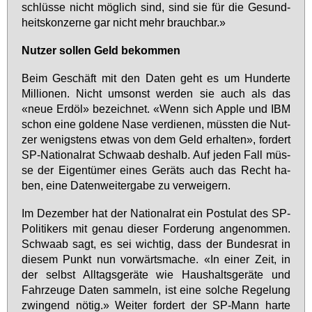
schlüs­se nicht mög­lich sind, sind sie für die Ge­sund­
heits­kon­zer­ne gar nicht mehr brauch­bar.»
Nut­zer sol­len Geld be­kom­men
Beim Ge­schäft mit den Da­ten geht es um Hun­der­te
Mil­lio­nen. Nicht um­sonst wer­den sie auch als das
«neue Erd­öl» be­zeich­net. «Wenn sich App­le und IBM
schon ei­ne gol­de­ne Na­se ver­die­nen, müss­ten die Nut­
zer we­nigs­tens et­was von dem Geld er­hal­ten», for­dert
SP-Na­tio­nal­rat Schwa­ab des­halb. Auf je­den Fall müs­
se der Ei­gen­tü­mer ei­nes Ge­räts auch das Recht ha­
ben, ei­ne Da­ten­wei­ter­ga­be zu ver­wei­gern.
Im De­zem­ber hat der Na­tio­nal­rat ein Pos­tu­lat des SP-
Po­li­ti­kers mit ge­nau die­ser For­de­rung an­ge­nom­men.
Schwa­ab sagt, es sei wich­tig, dass der Bun­des­rat in
die­sem Punkt nun vor­wärts­ma­che. «In ei­ner Zeit, in
der selbst All­tags­ge­rä­te wie Haus­halts­ge­rä­te und
Fahr­zeu­ge Da­ten sam­meln, ist ei­ne sol­che Re­ge­lung
zwin­gend nö­tig.» Wei­ter for­dert der SP-Mann har­te