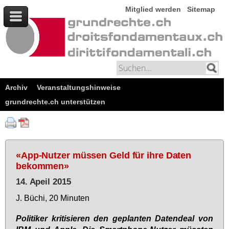
Mitglied werden
Sitemap
Archiv
Veranstaltungshinweise
grundrechte.ch unterstützen
«App-Nutzer müssen Geld für ihre Daten
bekommen»
14. Apeil 2015
J. Bü­chi, 20 Mi­nu­ten
Po­li­ti­ker kri­ti­sie­ren den ge­plan­ten Da­ten­deal von