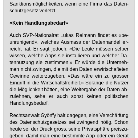
Sank­ti­ons­mög­lich­kei­ten, wenn ei­ne Fir­ma das Da­ten­
schutz­ge­setz ver­letzt.
«Kein Hand­lungs­be­darf»
Auch SVP-Na­tio­nal­rat Lu­kas Rei­mann fin­det es «be­
un­ru­hi­gend», wel­ches Aus­mass der Da­ten­han­del er­
reicht hat. Er sagt je­doch: «Die Leu­te müs­sen sel­ber
wis­sen, wel­che Apps sie in­stal­lie­ren und wel­cher Da­
ten­nut­zung sie zu­stim­men.» Er wür­de die Un­ter­neh­
men nicht zwin­gen, die mit den Da­ten er­wirt­schaf­te­ten
Ge­win­ne wei­ter­zu­ge­ben. «Das wä­re ein zu gros­ser
Ein­griff in die Wirt­schafts­frei­heit.» So­lan­ge die Nut­zer
die Mög­lich­keit hät­ten, ei­ne Wei­ter­ga­be der Da­ten ab­
zu­leh­nen, se­he er auch sonst kei­nen po­li­ti­schen
Hand­lungs­be­darf.
Rechts­an­walt Györf­fy hält da­ge­gen, ei­ne Ver­schär­fung
des Da­ten­schutz­ge­set­zes sei zwin­gend nö­tig. Schon
heu­te sei der Druck gross, sei­ne Pri­vat­sphä­re preis­zu­
ge­ben, da­mit man ei­ne be­stimm­te App oder ein Ge­rät