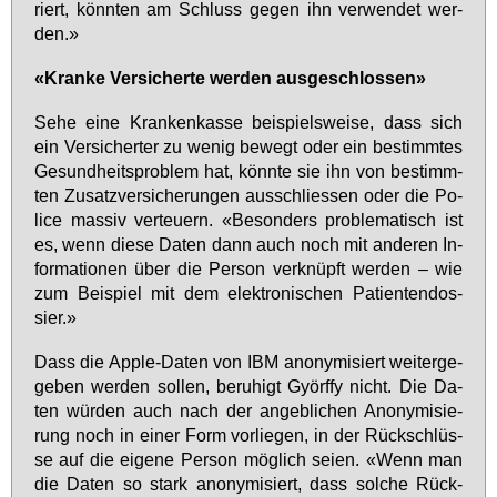
riert, könn­ten am Schluss ge­gen ihn ver­wen­det wer­
den.»
«Kran­ke Ver­si­cher­te wer­den aus­ge­schlos­sen»
Se­he ei­ne Kran­ken­kas­se bei­spiels­wei­se, dass sich
ein Ver­si­cher­ter zu we­nig be­wegt oder ein be­stimm­tes
Ge­sund­heits­pro­blem hat, könn­te sie ihn von be­stimm­
ten Zu­satz­ver­si­che­run­gen aus­schlies­sen oder die Po­
li­ce mas­siv ver­teu­ern. «Be­son­ders pro­ble­ma­tisch ist
es, wenn die­se Da­ten dann auch noch mit an­de­ren In­
for­ma­tio­nen über die Per­son ver­knüpft wer­den – wie
zum Bei­spiel mit dem elek­tro­ni­schen Pa­ti­en­ten­dos­
sier.»
Dass die App­le-Da­ten von IBM an­ony­mi­siert wei­ter­ge­
ge­ben wer­den sol­len, be­ru­higt Györf­fy nicht. Die Da­
ten wür­den auch nach der an­geb­li­chen An­ony­mi­sie­
rung noch in ei­ner Form vor­lie­gen, in der Rück­schlüs­
se auf die ei­ge­ne Per­son mög­lich sei­en. «Wenn man
die Da­ten so stark an­ony­mi­siert, dass sol­che Rück­