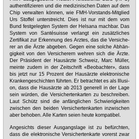
au­then­ti­fi­zie­ren und die me­di­zi­ni­schen Da­ten auf dem
Chip ver­wal­ten kön­nen, wie FMH-Vor­stands-Mit­glied
Urs Stof­fel un­ter­streicht. Dies ist nur mit dem vom
Bund fest­ge­leg­ten Sys­tem der Hels­a­na mach­bar. Das
Sys­tem von Santésu­is­se ver­langt ein zu­sätz­li­ches
Zer­ti­fi­kat zur Er­ken­nung des Arz­tes, das die Ver­si­che­
rer an die Ärz­te ab­ge­ben. Ge­gen ei­ne sol­che Ab­hän­
gig­keit von den Ver­si­che­rern weh­ren sich die Ärz­te.
Der Prä­si­dent der Haus­ärz­te Schweiz, Marc Mül­ler,
mein­te zu­dem in der Zeit­schrift «Be­ob­ach­ter», dass
bis jetzt nur 15 Pro­zent der Haus­ärz­te elek­tro­ni­sche
Kran­ken­ge­schich­ten führ­ten. Er be­trach­tet es als Il­lu­si­
on, dass die Haus­ärz­te ab 2013 ge­ne­rell in der La­ge
sein wür­den, die Ver­si­cher­ten­kar­ten zu be­schrei­ben.
Laut Schütz sind die an­fäng­li­chen Schwie­rig­kei­ten
zwi­schen den bei­den Ver­si­cher­ten­kar­ten in­zwi­schen
aber be­ho­ben. Al­le Kar­ten sei­en heu­te kom­pa­ti­bel.
An­ge­sichts die­ser Aus­gangs­la­ge ist zu be­fürch­ten,
dass die elek­tro­ni­sche Ver­si­cher­ten­kar­te vor­erst zwar