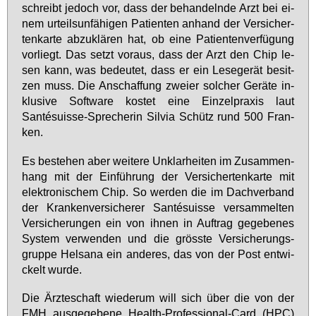
schreibt je­doch vor, dass der be­han­deln­de Arzt bei ei­
nem ur­teils­un­fä­hi­gen Pa­ti­en­ten an­hand der Ver­si­cher­
ten­kar­te ab­zu­klä­ren hat, ob ei­ne Pa­ti­en­ten­ver­fü­gung
vor­liegt. Das setzt vor­aus, dass der Arzt den Chip le­
sen kann, was be­deu­tet, dass er ein Le­se­ge­rät be­sit­
zen muss. Die An­schaf­fung zwei­er sol­cher Ge­rä­te in­
klu­si­ve Soft­ware kos­tet ei­ne Ein­zel­pra­xis laut
Santésu­is­se-Spre­che­rin Sil­via Schütz rund 500 Fran­
ken.
Es be­ste­hen aber wei­te­re Un­klar­hei­ten im Zu­sam­men­
hang mit der Ein­füh­rung der Ver­si­cher­ten­kar­te mit
elek­tro­ni­schem Chip. So wer­den die im Dach­ver­band
der Kran­ken­ver­si­che­rer Santésu­is­se ver­sam­mel­ten
Ver­si­che­run­gen ein von ih­nen in Auf­trag ge­ge­be­nes
Sys­tem ver­wen­den und die gröss­te Ver­si­che­rungs­
grup­pe Hels­a­na ein an­de­res, das von der Post ent­wi­
ckelt wur­de.
Die Ärz­te­schaft wie­der­um will sich über die von der
FMH aus­ge­ge­be­ne Health-Pro­fes­sio­nal-Card (HPC)