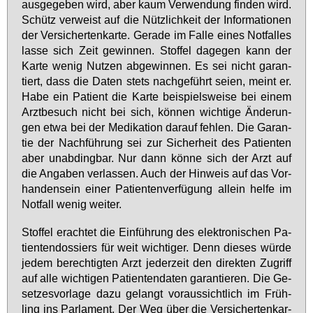
aus­ge­ge­ben wird, aber kaum Ver­wen­dung fin­den wird.
Schütz ver­weist auf die Nütz­lich­keit der In­for­ma­tio­nen
der Ver­si­cher­ten­kar­te. Ge­ra­de im Fal­le ei­nes Not­fal­les
las­se sich Zeit ge­win­nen. Stof­fel da­ge­gen kann der
Kar­te we­nig Nut­zen ab­ge­win­nen. Es sei nicht ga­ran­
tiert, dass die Da­ten stets nach­ge­führt sei­en, meint er.
Ha­be ein Pa­ti­ent die Kar­te bei­spiels­wei­se bei ei­nem
Arzt­be­such nicht bei sich, kön­nen wich­ti­ge Än­de­run­
gen et­wa bei der Me­di­ka­ti­on dar­auf feh­len. Die Ga­ran­
tie der Nach­füh­rung sei zur Si­cher­heit des Pa­ti­en­ten
aber un­ab­ding­bar. Nur dann kön­ne sich der Arzt auf
die An­ga­ben ver­las­sen. Auch der Hin­weis auf das Vor­
han­den­sein ei­ner Pa­ti­en­ten­ver­fü­gung al­lein hel­fe im
Not­fall we­nig wei­ter.
Stof­fel er­ach­tet die Ein­füh­rung des elek­tro­ni­schen Pa­
ti­en­ten­dos­siers für weit wich­ti­ger. Denn die­ses wür­de
je­dem be­rech­tig­ten Arzt je­der­zeit den di­rek­ten Zu­griff
auf al­le wich­ti­gen Pa­ti­en­ten­da­ten ga­ran­tie­ren. Die Ge­
set­zes­vor­la­ge da­zu ge­langt vor­aus­sicht­lich im Früh­
ling ins Par­la­ment. Der Weg über die Ver­si­cher­ten­kar­