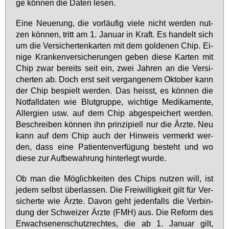
ge kön­nen die Da­ten le­sen.
Ei­ne Neue­rung, die vor­läu­fig vie­le nicht wer­den nut­
zen kön­nen, tritt am 1. Ja­nu­ar in Kraft. Es han­delt sich
um die Ver­si­cher­ten­kar­ten mit dem gol­de­nen Chip. Ei­
ni­ge Kran­ken­ver­si­che­run­gen ge­ben die­se Kar­ten mit
Chip zwar be­reits seit ein, zwei Jah­ren an die Ver­si­
cher­ten ab. Doch erst seit ver­gan­ge­nem Ok­to­ber kann
der Chip be­spielt wer­den. Das heisst, es kön­nen die
Not­fall­da­ten wie Blut­grup­pe, wich­ti­ge Me­di­ka­men­te,
All­er­gi­en usw. auf dem Chip ab­ge­spei­chert wer­den.
Be­schrei­ben kön­nen ihn prin­zi­pi­ell nur die Ärz­te. Neu
kann auf dem Chip auch der Hin­weis ver­merkt wer­
den, dass ei­ne Pa­ti­en­ten­ver­fü­gung be­steht und wo
die­se zur Auf­be­wah­rung hin­ter­legt wur­de.
Ob man die Mög­lich­kei­ten des Chips nut­zen will, ist
je­dem selbst über­las­sen. Die Frei­wil­lig­keit gilt für Ver­
si­cher­te wie Ärz­te. Da­von geht je­den­falls die Ver­bin­
dung der Schwei­zer Ärz­te (FMH) aus. Die Re­form des
Er­wach­se­nen­schutz­rech­tes, die ab 1. Ja­nu­ar gilt,