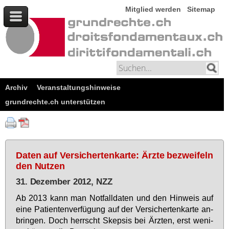
Mitglied werden
Sitemap
Archiv
Veranstaltungshinweise
grundrechte.ch unterstützen
Daten auf Versichertenkarte: Ärzte bezweifeln
den Nutzen
31. Dezember 2012, NZZ
Ab 2013 kann man Not­fall­da­ten und den Hin­weis auf
ei­ne Pa­ti­en­ten­ver­fü­gung auf der Ver­si­cher­ten­kar­te an­
brin­gen. Doch herrscht Skep­sis bei Ärz­ten, erst we­ni­