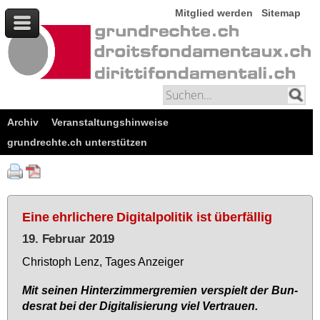
Mitglied werden
Sitemap
Archiv
Veranstaltungshinweise
grundrechte.ch unterstützen
Eine ehrlichere Digitalpolitik ist überfällig
19. Februar 2019
Chris­toph Lenz, Ta­ges An­zei­ger
Mit sei­nen Hin­ter­zim­mer­gre­mi­en ver­spielt der Bun­
des­rat bei der Di­gi­ta­li­sie­rung viel Ver­trau­en.