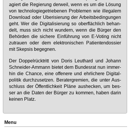
agiert die Re­gie­rung der­weil, wenn es um die Lö­sung
von tech­no­lo­gie­ge­trie­be­nen Pro­ble­men wie il­le­ga­lem
Down­load oder Ube­ri­sie­rung der Ar­beits­be­din­gun­gen
geht. Wer die Di­gi­ta­li­sie­rung so ober­fläch­lich be­han­
delt, muss sich nicht wun­dern, wenn die Bür­ger den
Be­hör­den die si­che­re Ein­füh­rung von E-Vo­ting nicht
zu­trau­en oder dem elek­tro­ni­schen Pa­ti­en­ten­dos­sier
mit Skep­sis be­geg­nen.
Der Dop­pel­rück­tritt von Do­ris Leuthard und Jo­hann
Schnei­der-Am­mann bie­tet dem Bun­des­rat nun im­mer­
hin die Chan­ce, ei­ne of­fe­ne­re und ehr­li­che­re Di­gi­tal­
po­li­tik durch­zu­set­zen. Be­ra­ter­gre­mi­en, die un­ter Aus­
schluss der Öf­fent­lich­keit Plä­ne aus­he­cken, um bes­
ser an die Da­ten der Bür­ger zu kom­men, ha­ben dar­in
kei­nen Platz.
Menu