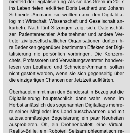
men­feld der Di­gi­ta­li­sie­rung. Als sie das Gre­mi­um 2017
ins Le­ben rie­fen, er­klär­ten Do­ris Leuthard und Jo­hann
Schnei­der-Am­mann, sie woll­ten da­mit den Di­gi­tal­dia­
log mit Wirt­schaft, Wis­sen­schaft und Ge­sell­schaft an­
kur­beln. Nach fünf Sit­zun­gen zeigt sich: Da­ten­schüt­
zer, Pa­ti­en­ten­recht­ler, Ar­beit­neh­mer und an­de­re Ver­
tre­ter zi­vil­ge­sell­schaft­li­cher Or­ga­ni­sa­tio­nen durf­ten ih­
re Be­den­ken ge­gen­über be­stimm­ten Ef­fek­ten der Di­gi­
ta­li­sie­rung nie per­sön­lich vor­brin­gen. Die Kon­zern­
chefs, Pro­fes­so­ren und Ver­wal­tungs­ver­tre­ter, hand­ver­
le­sen von Leuthard und Schnei­der-Am­mann, soll­ten
nicht ge­stört wer­den, wenn sie sich ge­gen­sei­tig über
die ein­zig­ar­ti­gen Chan­cen der Jetzt­zeit auf­klär­ten.
Über­haupt nimmt man den Bun­des­rat in Be­zug auf die
Di­gi­ta­li­sie­rung haupt­säch­lich dann wahr, wenn im
Herbst an­läss­lich des so­ge­nann­ten Di­gi­tal­tags meh­re­
re sei­ner Mit­glie­der ins Land aus­schwär­men und mit
au­to­sa­lon­mäs­si­ger Be­geis­te­rung ein paar Neu­hei­ten
aus­pro­bie­ren. Oh, ein Droh­nen­bal­lett, ei­ne Vir­tu­al-
Rea­li­ty-Bril­le, ein Ro­bo­ter! Selt­sam phleg­ma­tisch re­