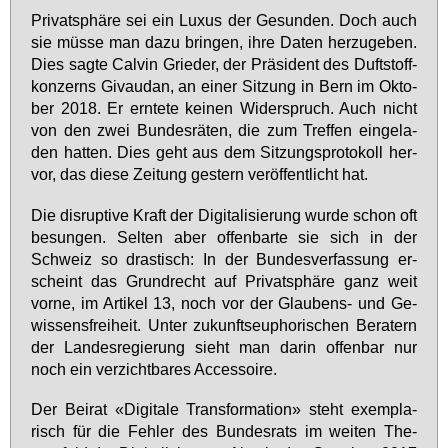
Pri­vat­sphä­re sei ein Lu­xus der Ge­sun­den. Doch auch
sie müs­se man da­zu brin­gen, ih­re Da­ten her­zu­ge­ben.
Dies sag­te Cal­vin Grie­der, der Prä­si­dent des Duft­stoff­
kon­zerns Giv­au­dan, an ei­ner Sit­zung in Bern im Ok­to­
ber 2018. Er ern­te­te kei­nen Wi­der­spruch. Auch nicht
von den zwei Bun­des­rä­ten, die zum Tref­fen ein­ge­la­
den hat­ten. Dies geht aus dem Sit­zungs­pro­to­koll her­
vor, das die­se Zei­tung ges­tern ver­öf­fent­licht hat.
Die dis­rup­ti­ve Kraft der Di­gi­ta­li­sie­rung wur­de schon oft
be­sun­gen. Sel­ten aber of­fen­bar­te sie sich in der
Schweiz so dras­tisch: In der Bun­des­ver­fas­sung er­
scheint das Grund­recht auf Pri­vat­sphä­re ganz weit
vor­ne, im Ar­ti­kel 13, noch vor der Glau­bens- und Ge­
wis­sens­frei­heit. Un­ter zu­kunfts­eu­pho­ri­schen Be­ra­tern
der Lan­des­re­gie­rung sieht man dar­in of­fen­bar nur
noch ein ver­zicht­ba­res Ac­ces­soire.
Der Bei­rat «Di­gi­ta­le Trans­for­ma­ti­on» steht ex­em­pla­
risch für die Feh­ler des Bun­des­rats im wei­ten The­