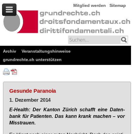
Mitglied werden
Sitemap
Archiv
Veranstaltungshinweise
grundrechte.ch unterstützen
Gesunde Paranoia
1. Dezember 2014
E-Health: Der Kan­ton Zü­rich schafft ei­ne Da­ten­
bank für Pa­ti­en­ten. Das kann krank ma­chen – vor
Miss­trau­en.