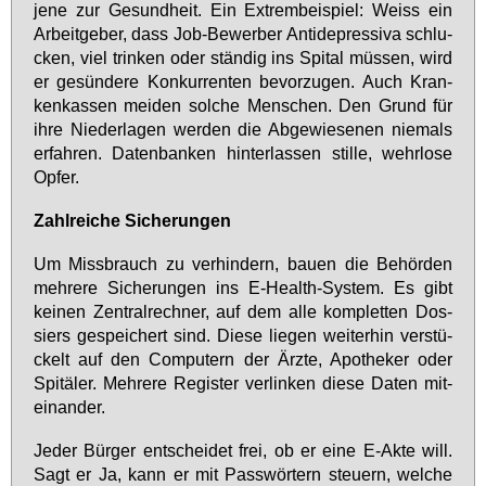
je­ne zur Ge­sund­heit. Ein Ex­trem­bei­spiel: Weiss ein
Ar­beit­ge­ber, dass Job-Be­wer­ber An­ti­de­pres­si­va schlu­
cken, viel trin­ken oder stän­dig ins Spi­tal müs­sen, wird
er ge­sün­de­re Kon­kur­ren­ten be­vor­zu­gen. Auch Kran­
ken­kas­sen mei­den sol­che Men­schen. Den Grund für
ih­re Nie­der­la­gen wer­den die Ab­ge­wie­se­nen nie­mals
er­fah­ren. Da­ten­ban­ken hin­ter­las­sen stil­le, wehr­lo­se
Op­fer.
Zahl­rei­che Si­che­run­gen
Um Miss­brauch zu ver­hin­dern, bau­en die Be­hör­den
meh­re­re Si­che­run­gen ins E-Health-Sys­tem. Es gibt
kei­nen ­Zentralrechner, auf dem al­le kom­plet­ten Dos­
siers ge­spei­chert sind. Die­se lie­gen wei­ter­hin ver­stü­
ckelt auf den Com­pu­tern der Ärz­te, Apo­the­ker oder
Spi­tä­ler. Meh­re­re Re­gis­ter ver­lin­ken die­se Da­ten mit­
ein­an­der.
Je­der Bür­ger ent­schei­det frei, ob er ei­ne E-Ak­te will.
Sagt er Ja, kann er mit Pass­wör­tern steu­ern, wel­che