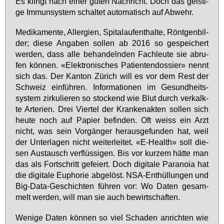
Es klingt nach ei­ner gu­ten Nach­richt. Doch das geis­ti­
ge Im­mun­sys­tem schal­tet au­to­ma­tisch auf Ab­wehr.
Me­di­ka­men­te, All­er­gi­en, Spi­tal­auf­ent­hal­te, Rönt­gen­bil­
der; die­se An­ga­ben sol­len ab 2016 so ge­spei­chert
wer­den, dass al­le be­han­deln­den Fach­leu­te sie ab­ru­
fen kön­nen. «Elek­tro­ni­sches Pa­ti­en­ten­dos­sier» nennt
sich das. Der Kan­ton Zü­rich will es vor dem Rest der
Schweiz ein­füh­ren. In­for­ma­tio­nen im Gesundheits­
system zir­ku­lie­ren so sto­ckend wie Blut durch ver­kalk­
te Ar­te­ri­en. Drei Vier­tel der Kran­ken­ak­ten sol­len sich
heu­te noch auf Pa­pier be­fin­den. Oft weiss ein Arzt
nicht, was sein Vor­gän­ger her­aus­ge­fun­den hat, weil
der Un­ter­la­gen nicht wei­ter­lei­tet. «E-Health» soll die­
sen Aus­tausch ver­flüs­si­gen. Bis vor kur­zem hät­te man
das als Fort­schritt ge­fei­ert. Doch di­gi­ta­le Pa­ra­noia hat
die di­gi­ta­le Eu­pho­rie ab­ge­löst. NSA-Ent­hül­lun­gen und
Big-Da­ta-Ge­schich­ten füh­ren vor: Wo Da­ten ge­sam­
melt wer­den, will man sie auch be­wirt­schaf­ten.
We­ni­ge Da­ten kön­nen so viel Scha­den an­rich­ten wie