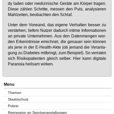
dy la­den oder me­di­zi­ni­sche Ge­rä­te am Kör­per tra­gen.
Die­se zäh­len Schrit­te, mes­sen den Puls, ana­ly­sie­ren
Mahl­zei­ten, be­ob­ach­ten den Schlaf.
Un­ter dem Vor­wand, das ei­ge­ne Ver­hal­ten bes­ser zu
ver­ste­hen, lie­fern Nut­zer da­durch in­ti­me In­for­ma­tio­nen
an pri­va­te Un­ter­neh­men. Aus den Da­ten­men­gen wer­
den Er­kennt­nis­se er­rech­net, die ge­nau­er sein kön­nen
als je­ne in der E-Health-Ak­te (ob je­mand die Ver­an­la­
gung zu Dia­be­tes mit­bringt, zum Bei­spiel). So ver­ra­ten
sich Ri­si­ko­pa­ti­en­ten gleich sel­ber. Hier kann di­gi­ta­le
Pa­ra­noia heil­sam wir­ken.
Menu
Themen
Staatsschutz
Polizei
Repression an Sportveranstaltungen