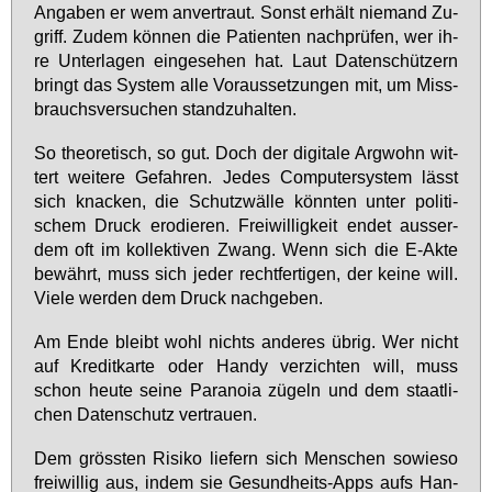
An­ga­ben er wem an­ver­traut. Sonst er­hält nie­mand Zu­
griff. Zu­dem kön­nen die Pa­ti­en­ten nach­prü­fen, wer ih­
re Un­ter­la­gen ein­ge­se­hen hat. Laut Da­ten­schüt­zern
bringt das Sys­tem al­le Vor­aus­set­zun­gen mit, um Miss­
brauchs­ver­su­chen stand­zu­hal­ten.
So theo­re­tisch, so gut. Doch der di­gi­ta­le Arg­wohn wit­
tert wei­te­re Ge­fah­ren. Je­des Com­pu­ter­sys­tem lässt
sich kna­cken, die Schutz­wäl­le könn­ten un­ter po­li­ti­
schem Druck ero­die­ren. Frei­wil­lig­keit en­det aus­ser­
dem oft im kol­lek­ti­ven Zwang. Wenn sich die E-Ak­te
be­währt, muss sich je­der recht­fer­ti­gen, der kei­ne will.
Vie­le wer­den dem Druck nach­ge­ben.
Am En­de bleibt wohl nichts an­de­res üb­rig. Wer nicht
auf Kre­dit­kar­te oder Han­dy ver­zich­ten will, muss
schon heu­te sei­ne Pa­ra­noia zü­geln und dem staat­li­
chen Da­ten­schutz ver­trau­en.
Dem gröss­ten Ri­si­ko lie­fern sich Men­schen so­wie­so
frei­wil­lig aus, in­dem sie Ge­sund­heits-Apps aufs Han­