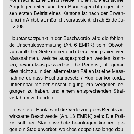
Form­sa­che. Ei­ne Be­schwer­de in öf­fent­lich-recht­li­chen
An­ge­le­gen­hei­ten vor dem Bun­des­ge­richt ge­gen die­
sen ers­ten Bei­tritt ei­nes Kan­tons ist nach der Er­wah­
rung im Amts­blatt mög­lich, vor­aus­sicht­lich ab En­de Ju­
li 2008.
Haupt­an­satz­punkt in der Be­schwer­de wird die feh­len­
de Un­schulds­ver­mu­tung (Art. 6 EM­RK) sein. Ob­wohl
von amt­li­cher Sei­te im­mer und über­all von prä­ven­ti­ven
Mass­nah­men, wel­che aus­ge­spro­chen wer­den könn­
ten, be­vor et­was pas­siert sei, die Re­de ist, trifft ge­nau
dies nicht zu. In den al­ler­meis­ten Fäl­len ist ei­ne Mass­
nah­me ge­mäss Hoo­lig­an­ge­setz / Hoo­li­gan­kon­kor­dat
un­trenn­bar mit der An­schul­di­gung, ein Ver­ge­hen be­
gan­gen zu ha­ben, und ei­nem ent­spre­chen­den Straf­
ver­fah­ren ver­bun­den.
Ein wei­te­rer Punkt wird die Ver­let­zung des Rechts auf
wirk­sa­me Be­schwer­de (Art. 13 EM­RK) sein: Die Po­li­
zei soll neu Sta­di­on­ver­bo­te be­an­tra­gen kön­nen; ge­
gen ein Sta­di­on­ver­bot, wel­ches dop­pelt so lan­ge dau­