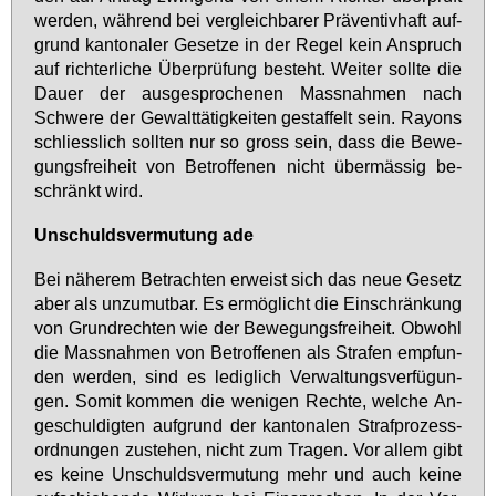
wer­den, wäh­rend bei ver­gleich­ba­rer Prä­ven­tiv­haft auf­
grund kan­to­na­ler Ge­set­ze in der Re­gel kein An­spruch
auf rich­ter­li­che Über­prü­fung be­steht. Wei­ter soll­te die
Dau­er der aus­ge­spro­che­nen Mass­nah­men nach
Schwe­re der Ge­walt­tä­tig­kei­ten ge­staf­felt sein. Rayons
schliess­lich soll­ten nur so gross sein, dass die Be­we­
gungs­frei­heit von Be­trof­fe­nen nicht über­mäs­sig be­
schränkt wird.
Un­schulds­ver­mu­tung ade
Bei nä­he­rem Be­trach­ten er­weist sich das neue Ge­setz
aber als un­zu­mut­bar. Es er­mög­licht die Ein­schrän­kung
von Grund­rech­ten wie der Be­we­gungs­frei­heit. Ob­wohl
die Mass­nah­men von Be­trof­fe­nen als Stra­fen emp­fun­
den wer­den, sind es le­dig­lich Ver­wal­tungs­ver­fü­gun­
gen. So­mit kom­men die we­ni­gen Rech­te, wel­che An­
ge­schul­dig­ten auf­grund der kan­to­na­len Straf­pro­zess­
ord­nun­gen zu­ste­hen, nicht zum Tra­gen. Vor al­lem gibt
es kei­ne Un­schulds­ver­mu­tung mehr und auch kei­ne