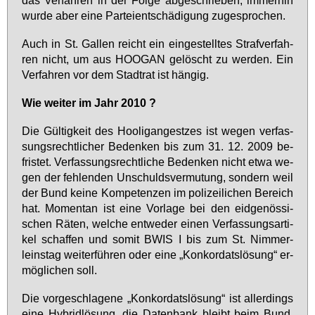
das Ver­fah­ren in der Fol­ge ab­ge­schrie­ben, im­mer­hin
wur­de aber ei­ne Par­tei­ent­schä­di­gung zu­ge­spro­chen.
Auch in St. Gal­len reicht ein ein­ge­stell­tes Straf­ver­fah­
ren nicht, um aus HOO­GAN ge­löscht zu wer­den. Ein
Ver­fah­ren vor dem Stadt­rat ist hän­gig.
Wie wei­ter im Jahr 2010 ?
Die Gül­tig­keit des Hoo­lig­an­gest­zes ist we­gen ver­fas­
sungs­recht­li­cher Be­den­ken bis zum 31. 12. 2009 be­
fris­tet. Ver­fas­sungs­recht­li­che Be­den­ken nicht et­wa we­
gen der feh­len­den Un­schulds­ver­mu­tung, son­dern weil
der Bund kei­ne Kom­pe­ten­zen im po­li­zei­li­chen Be­reich
hat. Mo­men­tan ist ei­ne Vor­la­ge bei den eid­ge­nös­si­
schen Rä­ten, wel­che ent­we­der ei­nen Ver­fas­sungs­ar­ti­
kel schaf­fen und so­mit BWIS I bis zum St. Nim­mer­
leins­tag wei­ter­füh­ren oder ei­ne „Kon­kor­dats­lö­sung“ er­
mög­li­chen soll.
Die vor­ge­schla­ge­ne „Kon­kor­dats­lö­sung“ ist al­ler­dings
ei­ne Hy­bridlö­sung, die Da­ten­bank bleibt beim Bund,