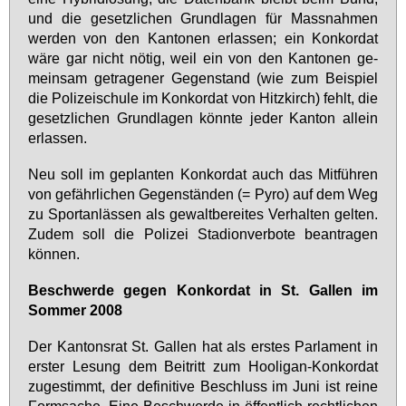
und die ge­setz­li­chen Grund­la­gen für Mass­nah­men
wer­den von den Kan­to­nen er­las­sen; ein Kon­kor­dat
wä­re gar nicht nö­tig, weil ein von den Kan­to­nen ge­
mein­sam ge­tra­ge­ner Ge­gen­stand (wie zum Bei­spiel
die Po­li­zei­schu­le im Kon­kor­dat von Hitz­kirch) fehlt, die
ge­setz­li­chen Grund­la­gen könn­te je­der Kan­ton al­lein
er­las­sen.
Neu soll im ge­plan­ten Kon­kor­dat auch das Mit­füh­ren
von ge­fähr­li­chen Ge­gen­stän­den (= Py­ro) auf dem Weg
zu Sport­an­läs­sen als ge­walt­be­rei­tes Ver­hal­ten gel­ten.
Zu­dem soll die Po­li­zei Sta­di­on­ver­bo­te be­an­tra­gen
kön­nen.
Be­schwer­de ge­gen Kon­kor­dat in St. Gal­len im
Som­mer 2008
Der Kan­tons­rat St. Gal­len hat als ers­tes Par­la­ment in
ers­ter Le­sung dem Bei­tritt zum Hoo­li­gan-Kon­kor­dat
zu­ge­stimmt, der de­fi­ni­ti­ve Be­schluss im Ju­ni ist rei­ne