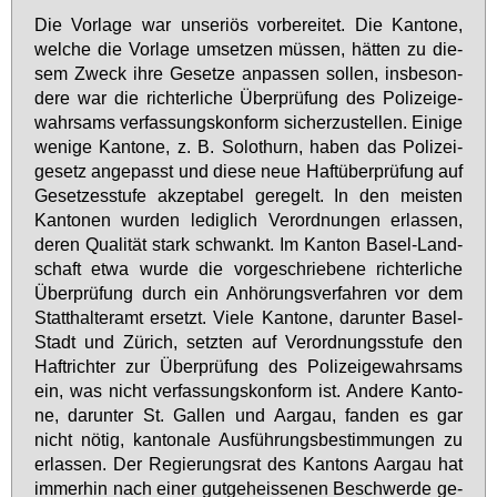
Die Vor­la­ge war un­se­ri­ös vor­be­rei­tet. Die Kan­to­ne,
wel­che die Vor­la­ge um­set­zen müs­sen, hät­ten zu die­
sem Zweck ih­re Ge­set­ze an­pas­sen sol­len, ins­be­son­
de­re war die rich­ter­li­che Über­prü­fung des Po­li­zei­ge­
wahr­sams ver­fas­sungs­kon­form si­cher­zu­stel­len. Ei­ni­ge
we­ni­ge Kan­to­ne, z. B. So­lo­thurn, ha­ben das Po­li­zei­
ge­setz an­ge­passt und die­se neue Haft­über­prü­fung auf
Ge­set­zes­stu­fe ak­zep­ta­bel ge­re­gelt. In den meis­ten
Kan­to­nen wur­den le­dig­lich Ver­ord­nun­gen er­las­sen,
de­ren Qua­li­tät stark schwankt. Im Kan­ton Ba­sel-Land­
schaft et­wa wur­de die vor­ge­schrie­be­ne rich­ter­li­che
Über­prü­fung durch ein An­hö­rungs­ver­fah­ren vor dem
Statt­hal­ter­amt er­setzt. Vie­le Kan­to­ne, dar­un­ter Ba­sel-
Stadt und Zü­rich, setz­ten auf Ver­ord­nungs­stu­fe den
Haft­rich­ter zur Über­prü­fung des Po­li­zei­ge­wahr­sams
ein, was nicht ver­fas­sungs­kon­form ist. An­de­re Kan­to­
ne, dar­un­ter St. Gal­len und Aar­gau, fan­den es gar
nicht nö­tig, kan­to­na­le Aus­füh­rungs­be­stim­mun­gen zu
er­las­sen. Der Re­gie­rungs­rat des Kan­tons Aar­gau hat
im­mer­hin nach ei­ner gut­ge­heis­se­nen Be­schwer­de ge­