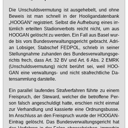
Die Un­schulds­ver­mu­tung ist aus­ge­he­belt, und oh­ne
Be­weis ist man schnell in der Hoo­li­gan­da­ten­bank
„HOO­GAN“ re­gis­triert. Selbst die Auf­he­bung ei­nes irr­
tüm­lich er­teil­ten Sta­di­on­ver­bots reicht nicht, um aus
HOO­GAN ge­löscht zu wer­den. Ein Fall aus Ba­sel wur­
de bis vors Bun­des­ver­wal­tungs­ge­richt ge­bracht. Adri­
an Lob­si­ger, Stabs­chef FED­POL, schrieb in sei­ner
Stel­lung­nah­me zu­han­den des Bun­des­ver­wal­tungs­ge­
richts frech, dass Art. 32 BV und Art. 6 Abs. 2 EM­RK
(Un­schulds­ver­mu­tung) nicht be­rührt sei, weil HOO­
GAN ei­ne ver­wal­tungs- und nicht straf­recht­li­che Da­
ten­samm­lung dar­stel­le.
Ein par­al­lel lau­fen­des Straf­ver­fah­ren führ­te zu ei­nem
Frei­spruch, der Ste­ward, wel­cher die be­trof­fe­ne Per­
son falsch an­ge­schul­digt hat­te, er­schien nicht ein­mal
zur Ver­hand­lung und kas­sier­te ei­ne Ord­nungs­bus­se.
Im An­schluss an den Frei­spruch wur­de der HOO­GAN-
Ein­trag ge­löscht. Das Bun­des­ver­wal­tungs­ge­richt hat