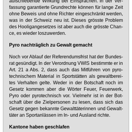
auf­schie­ben­de Wir­kung bei Ein­spra­chen. In der Ver­
fas­sung ga­ran­tier­te Grund­rech­te kön­nen für lan­ge Zeit
oh­ne Be­weis und oh­ne Rich­ter ein­ge­schränkt wer­den,
was in der Schweiz neu ist. Die­ses gröss­te Pro­blem
des Hoo­lig­an­ge­set­zes ist aber auch die gröss­te Chan­
ce, es wie­der los­zu­wer­den.
Py­ro nach­träg­lich zu Ge­walt ge­macht
Noch vor Ab­lauf der Re­fe­ren­dums­frist hat der Bun­des­
rat ge­sün­digt. In der Ver­ord­nung VWIS be­stimm­te er in
Art. 21 a Abs. 2, dass auch das Mit­füh­ren von py­ro­
tech­ni­schem Ma­te­ri­al in Sport­stät­ten als ge­walt­be­rei­
tes Ver­hal­ten gel­te. We­der in der Bot­schaft noch im
Ge­setz kom­men aber die Wör­ter Feu­er, Feu­er­werk,
Py­ro oder py­ro­tech­nisch vor. Viel­mehr ist in der Bot­
schaft über die Ziel­per­so­nen zu le­sen, dass sich das
Ge­setz ge­gen be­kann­te Ge­walt­tä­te­rin­nen und Ge­walt­
tä­ter an Sport­an­läs­sen im In- und Aus­land rich­te.
Kan­to­ne ha­ben ge­schla­fen