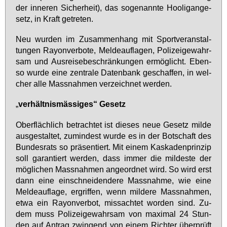
der in­ne­ren Si­cher­heit), das so­ge­nann­te Hoo­lig­an­ge­
setz, in Kraft ge­tre­ten.
Neu wur­den im Zu­sam­men­hang mit Sport­ver­an­stal­
tun­gen Rayon­ver­bo­te, Mel­de­auf­la­gen, Po­li­zei­ge­wahr­
sam und Aus­rei­se­be­schrän­kun­gen er­mög­licht. Eben­
so wur­de ei­ne zen­tra­le Da­ten­bank ge­schaf­fen, in wel­
cher al­le Mass­nah­men ver­zeich­net wer­den.
„
ver­hält­nis­mäs­si­ges“ Ge­setz
Ober­fläch­lich be­trach­tet ist die­ses neue Ge­setz mil­de
aus­ge­stal­tet, zu­min­dest wur­de es in der Bot­schaft des
Bun­des­rats so prä­sen­tiert. Mit ei­nem Kas­ka­den­prin­zip
soll ga­ran­tiert wer­den, dass im­mer die mil­des­te der
mög­li­chen Mass­nah­men an­ge­ord­net wird. So wird erst
dann ei­ne ein­schnei­den­de­re Mass­nah­me, wie ei­ne
Mel­de­auf­la­ge, er­grif­fen, wenn mil­de­re Mass­nah­men,
et­wa ein Rayon­ver­bot, miss­ach­tet wor­den sind. Zu­
dem muss Po­li­zei­ge­wahr­sam von ma­xi­mal 24 Stun­
den auf An­trag zwin­gend von ei­nem Rich­ter über­prüft