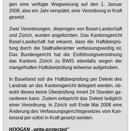
gen ei­ne ver­füg­te Weg­wei­sung auf den 1. Ja­nu­ar
2008, al­so ein Jahr ver­spä­tet, ei­ne Ver­ord­nung in Kraft
ge­setzt.
Zwei Ver­ord­nun­gen, die­je­ni­gen von Ba­sel-Land­schaft
und Zü­rich, wur­den an­ge­foch­ten. Das Kan­tons­ge­richt
Ba­sel-Land­schaft hat er­kannt, dass die Haft­über­prü­
fung durch die Statt­hal­ter­äm­ter ver­fas­sungs­wid­rig ist.
Das Bun­des­ge­richt hat die Ein­füh­rungs­ver­ord­nung
das Kan­tons Zü­rich zu BWIS eben­falls we­gen der
man­gel­haf­ten Haft­über­prü­fung teil­wei­se auf­ge­ho­ben.
In Ba­sel­land soll die Haft­über­prü­fung per De­kret des
Land­rats an das Kan­tons­ge­richt de­le­giert wer­den, ob­
wohl die­ses kei­ne Über­prü­fung in­nert 24 Stun­den ga­
ran­tie­ren kann. Zu­dem ent­spricht das De­kret le­dig­lich
ei­ner Ver­ord­nung. In Zü­rich soll En­de Mai 2008 ei­ne
Än­de­rung des Ver­fas­sungs­ge­richts­ge­set­zes vom Kan­
tons­rat per so­fort in Kraft ge­setzt wer­den.
HOO­GAN „wri­te-pro­tec­ted“