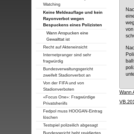
Watching
Nach
Keine Meldeauflage und kein
ei­n
Rayonverbot wegen
we­g
Bespuckens eines Polizisten
von 
Wann Anspucken eine
schw
Gewalttat ist
Recht auf Akteneinsicht
Nac
Po­l
Internetpranger sind sehr
ball
fragwürdig
po­l
Bundesverwaltungsgericht
un­te
zweifelt Stadionverbot an
Von der FIFA und von
Stadionverboten
Wann A
«Focus One»: Fragwürdige
VB.20
Privatsheriifs
Fedpol muss HOOGAN-Eintrag
löschen
Testspiel polizeilich abgesagt
Bundesgericht hebt revidiertes