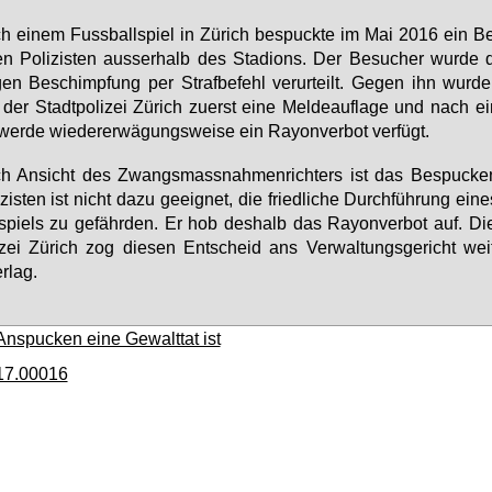
 ei­nem Fuss­ball­spiel in Zü­rich be­spuck­te im Mai 2016 ein Be
en Po­li­zis­ten aus­ser­halb des Sta­di­ons. Der Be­su­cher wur­de 
en Be­schimp­fung per Straf­be­fehl ver­ur­teilt. Ge­gen ihn wur­de
der Stadt­po­li­zei Zü­rich zu­erst ei­ne Mel­de­auf­la­ge und nach ei
er­de wie­der­er­wä­gungs­wei­se ein Rayon­ver­bot ver­fügt.
h An­sicht des Zwangs­mass­nah­men­rich­ters ist das Be­spu­cke
i­zis­ten ist nicht da­zu ge­eig­net, die fried­li­che Durch­füh­rung ei­
­spiels zu ge­fähr­den. Er hob des­halb das Rayon­ver­bot auf. Di
i­zei Zü­rich zog die­sen Ent­scheid ans Ver­wal­tungs­ge­richt wei
r­lag.
nspucken eine Gewalttat ist
17.00016