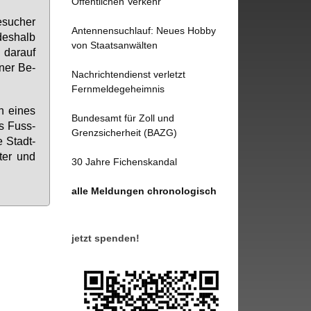
Öffentlichen Verkehr
­su­cher
Antennensuchlauf: Neues Hobby
des­halb
von Staatsanwälten
 dar­auf
­ner Be­
Nachrichtendienst verletzt
Fernmeldegeheimnis
n ei­nes
Bundesamt für Zoll und
nes Fuss­
Grenzsicherheit (BAZG)
e Stadt­
­ter und
30 Jahre Fichenskandal
alle Meldungen chronologisch
jetzt spenden!