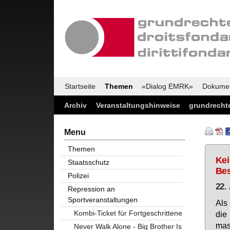
Startseite
Themen
«Dialog EMRK»
Dokume
Archiv
Veranstaltungshinweise
grundrechte
Menu
Themen
Kei
Staatsschutz
Bes
Polizei
22.
Repression an
Sportveranstaltungen
Als 
Kombi-Ticket für Fortgeschrittene
die 
mass
Never Walk Alone - Big Brother Is