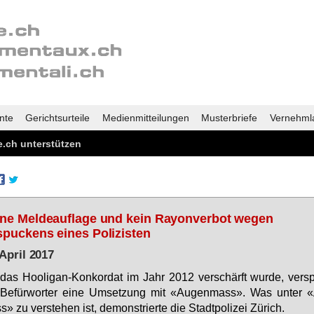
nte
Gerichtsurteile
Medienmitteilungen
Musterbriefe
Vernehml
.ch unterstützen
ne Meldeauflage und kein Rayonverbot wegen
puckens eines Polizisten
 April 2017
das Hoo­li­gan-Kon­kor­dat im Jahr 2012 ver­schärft wur­de, ver­s
Be­für­wor­ter ei­ne Um­set­zung mit «Au­gen­mass». Was un­ter 
» zu ver­ste­hen ist, de­mons­trier­te die Stadt­po­li­zei Zü­rich.