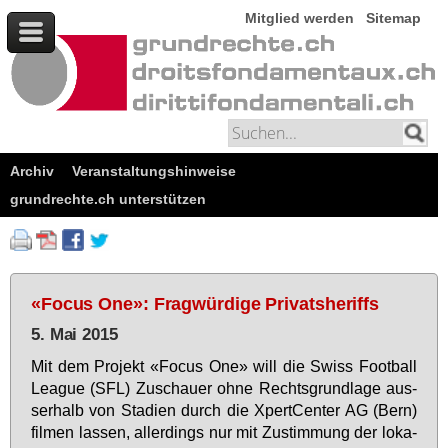
Mitglied werden
Sitemap
Archiv
Veranstaltungshinweise
grundrechte.ch unterstützen
«Focus One»: Fragwürdige Privatsheriffs
5. Mai 2015
Mit dem Pro­jekt «Fo­cus One» will die Swiss Foot­ball
Le­ague (SFL) Zu­schau­er oh­ne Rechts­grund­la­ge aus­
ser­halb von Sta­di­en durch die Xpert­Cen­ter AG (Bern)
fil­men las­sen, al­ler­dings nur mit Zu­stim­mung der lo­ka­