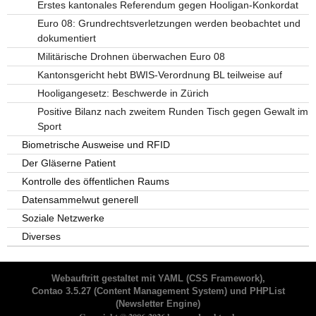
Erstes kantonales Referendum gegen Hooligan-Konkordat
Euro 08: Grundrechtsverletzungen werden beobachtet und
dokumentiert
Militärische Drohnen überwachen Euro 08
Kantonsgericht hebt BWIS-Verordnung BL teilweise auf
Hooligangesetz: Beschwerde in Zürich
Positive Bilanz nach zweitem Runden Tisch gegen Gewalt im
Sport
Biometrische Ausweise und RFID
Der Gläserne Patient
Kontrolle des öffentlichen Raums
Datensammelwut generell
Soziale Netzwerke
Diverses
Webauftritt gestaltet mit
YAML
(CSS Framework),
Contao 3.5.27
(Content Management System) und
PHPList
(Newsletter Engine)