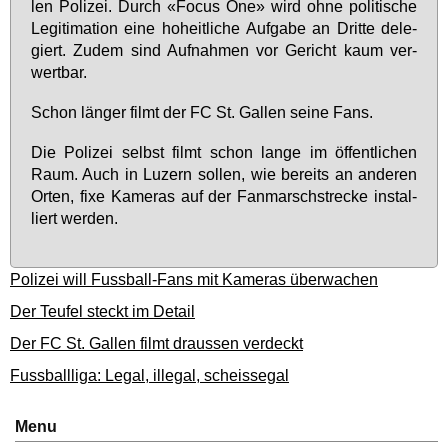
len Po­li­zei. Durch «Fo­cus One» wird oh­ne po­li­ti­sche
Le­gi­ti­ma­ti­on ei­ne ho­heit­li­che Auf­ga­be an Drit­te de­le­
giert. Zu­dem sind Auf­nah­men vor Ge­richt kaum ver­
wert­bar.
Schon län­ger filmt der FC St. Gal­len sei­ne Fans.
Die Po­li­zei selbst filmt schon lan­ge im öf­fent­li­chen
Raum. Auch in Lu­zern sol­len, wie be­reits an an­de­ren
Or­ten, fi­xe Ka­me­ras auf der Fan­marsch­stre­cke in­stal­
liert wer­den.
Polizei will Fussball-Fans mit Kameras überwachen
Der Teufel steckt im Detail
Der FC St. Gallen filmt draussen verdeckt
Fussballliga: Legal, illegal, scheissegal
Menu