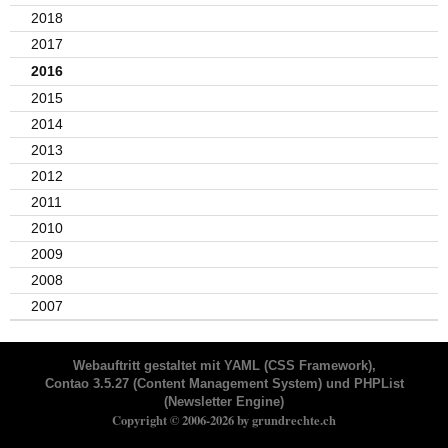
2018
2017
2016
2015
2014
2013
2012
2011
2010
2009
2008
2007
Webauftritt gestaltet mit
YAML
(CSS Framework),
Contao 3.5.27
(Content Management System) und
PHPList
(Newsletter Engine)
Copyright © 2006-2026 by grundrechte.ch