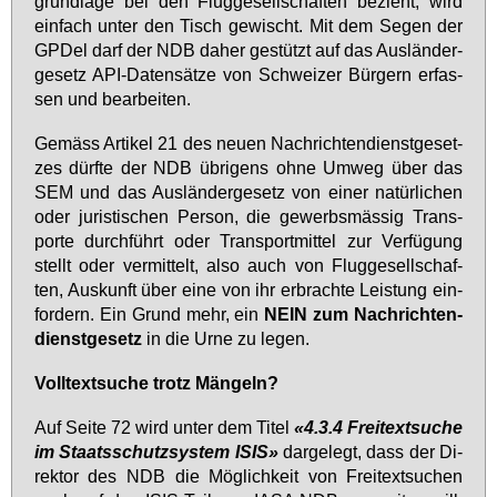
grund­la­ge bei den Flug­ge­sell­schaf­ten be­zieht, wird
ein­fach un­ter den Tisch ge­wischt. Mit dem Se­gen der
GPDel darf der NDB da­her ge­stützt auf das Aus­län­der­
ge­setz API-Da­ten­sät­ze von Schwei­zer Bür­gern er­fas­
sen und be­ar­bei­ten.
Ge­mäss Ar­ti­kel 21 des neu­en Nach­rich­ten­dienst­ge­set­
zes dürf­te der NDB üb­ri­gens oh­ne Um­weg über das
SEM und das Aus­län­der­ge­setz von ei­ner na­tür­li­chen
oder ju­ris­ti­schen Per­son, die ge­werbs­mäs­sig Trans­
por­te durch­führt oder Trans­port­mit­tel zur Ver­fü­gung
stellt oder ver­mit­telt, al­so auch von Flug­ge­sell­schaf­
ten, Aus­kunft über ei­ne von ihr er­brach­te Leis­tung ein­
for­dern. Ein Grund mehr, ein
NEIN zum Nach­rich­ten­
dienst­ge­setz
in die Ur­ne zu le­gen.
Voll­text­su­che trotz Män­geln?
Auf Sei­te 72 wird un­ter dem Ti­tel
«4.3.4 Frei­text­su­che
im Staats­schutz­sys­tem ISIS»
dar­ge­legt, dass der Di­
rek­tor des NDB die Mög­lich­keit von Frei­text­su­chen