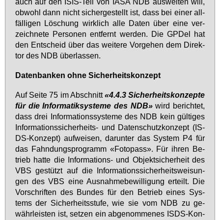
auch auf den ISIS-Teil von IASA NDB aus­wei­ten will,
ob­wohl dann nicht si­cher­ge­stellt ist, dass bei ei­ner all­
fäl­li­gen Lö­schung wirk­lich al­le Da­ten über ei­ne ver­
zeich­ne­te Per­so­nen ent­fernt wer­den. Die GPDel hat
den Ent­scheid über das wei­te­re Vor­ge­hen dem Di­rek­
tor des NDB über­las­sen.
Da­ten­ban­ken oh­ne Si­cher­heits­kon­zept
Auf Sei­te 75 im Ab­schnitt
«4.4.3 Si­cher­heits­kon­zep­te
für die In­for­ma­tik­sys­te­me des NDB»
wird be­rich­tet,
dass drei In­for­ma­ti­ons­sys­te­me des NDB kein gül­ti­ges
In­for­ma­ti­ons­si­cher­heits- und Da­ten­schutz­kon­zept (IS­
DS-Kon­zept) auf­wei­sen, dar­un­ter das Sys­tem P4 für
das Fahn­dungs­pro­gramm «Fo­to­pass». Für ih­ren Be­
trieb hat­te die In­for­ma­ti­ons- und Ob­jekt­si­cher­heit des
VBS ge­stützt auf die In­for­ma­ti­ons­si­cher­heits­wei­sun­
gen des VBS ei­ne Aus­nah­me­be­wil­li­gung er­teilt. Die
Vor­schrif­ten des Bun­des für den Be­trieb ei­nes Sys­
tems der Si­cher­heits­stu­fe, wie sie vom NDB zu ge­
währ­leis­ten ist, set­zen ein ab­ge­nom­me­nes IS­DS-Kon­