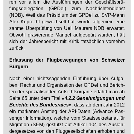
ren vor al­lem die Aus­füh­run­gen der Ge­schäfts­prü­
fungs­de­le­ga­ti­on (GPDel) zum Nach­rich­ten­dienst
(NDB). Weil das Prä­si­di­um der GPDel zu SVP-Mann
Alex Kuprecht ge­wech­selt hat, wur­de all­ge­mein ei­ne
zah­me Über­prü­fung von Ue­li Mau­rers NDB er­war­tet.
Ob­wohl gra­vie­ren­de Män­gel auf­ge­spürt wur­den, hält
sich der Jah­res­be­richt mit Kri­tik tat­säch­lich vor­nehm
zu­rück.
Er­fas­sung der Flug­be­we­gun­gen von Schwei­zer
Bür­gern
Nach ei­ner nichts­sa­gen­den Ein­füh­rung über Auf­ga­
ben, Rech­te und Or­ga­ni­sa­ti­on der GPDel und Be­rich­
ten der spe­zia­li­sier­ten Auf­sichts­or­ga­ne er­fährt man ab
Sei­te 65 un­ter dem Ti­tel
«4.2.2 Ge­neh­mi­gun­gen und
Be­rich­te des Bun­des­ra­tes»
, dass ab dem Jahr 2012
ein mar­kan­ter An­stieg der API-Da­ten (Ad­van­ce Pas­
sen­ger In­for­ma­ti­on), wel­che vom Staats­se­kre­ta­ri­at für
Mi­gra­ti­on (SEM) ge­stützt auf Ar­ti­kel 104 des Aus­län­
der­ge­set­zes von den Flug­ge­sell­schaf­ten er­ho­ben und