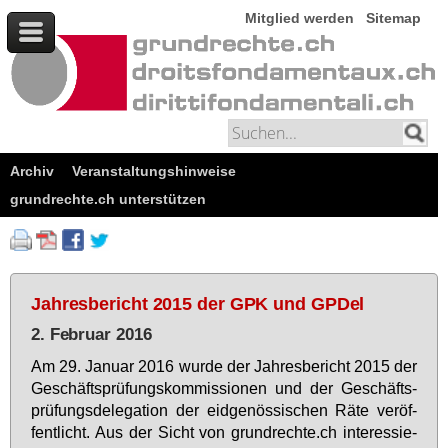
Mitglied werden
Sitemap
Archiv
Veranstaltungshinweise
grundrechte.ch unterstützen
Jahresbericht 2015 der GPK und GPDel
2. Februar 2016
Am 29. Ja­nu­ar 2016 wur­de der Jah­res­be­richt 2015 der
Ge­schäfts­prü­fungs­kom­mis­sio­nen und der Ge­schäfts­
prü­fungs­de­le­ga­ti­on der eid­ge­nös­si­schen Rä­te ver­öf­
fent­licht. Aus der Sicht von grund­rech­te.ch in­ter­es­sie­