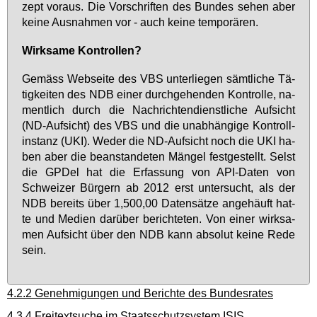
zept vor­aus. Die Vor­schrif­ten des Bun­des se­hen aber
kei­ne Aus­nah­men vor - auch kei­ne tem­po­rä­ren.
Wirk­sa­me Kon­trol­len?
Ge­mäss Web­sei­te des VBS un­ter­lie­gen sämt­li­che Tä­
tig­kei­ten des NDB ei­ner durch­ge­hen­den Kon­trol­le, na­
ment­lich durch die Nach­rich­ten­dienst­li­che Auf­sicht
(ND-Auf­sicht) des VBS und die un­ab­hän­gi­ge Kon­troll­
in­stanz (UKI). We­der die ND-Auf­sicht noch die UKI ha­
ben aber die be­an­stan­de­ten Män­gel fest­ge­stellt. Selst
die GPDel hat die Er­fas­sung von API-Da­ten von
Schwei­zer Bür­gern ab 2012 erst un­ter­sucht, als der
NDB be­reits über 1,500,00 Da­ten­sät­ze an­ge­häuft hat­
te und Me­di­en dar­über be­rich­te­ten. Von ei­ner wirk­sa­
men Auf­sicht über den NDB kann ab­so­lut kei­ne Re­de
sein.
4.2.2 Genehmigungen und Berichte des Bundesrates
4.3.4 Freitextsuche im Staatsschutzsystem ISIS