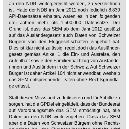
an den NDB wei­ter­ge­reicht wer­den, zu ver­zeich­nen
ist. Hat­te der NDB im Jahr 2011 noch le­dig­lich 8,839
API-Da­ten­sät­ze er­hal­ten, wa­ren es in den fol­gen­den
drei Jah­ren mehr als 1,500,000 Da­ten­sät­ze. Der
Grund ist, dass das SEM ab dem Jahr 2012 ge­stützt
auf das Aus­län­der­ge­setz auch Da­ten von Schwei­zer
Bür­gern von den Flug­ge­sell­schaf­ten ein­ge­holt hat.
Dies ist klar nicht zu­läs­sig, re­gelt doch das Aus­län­der­
ge­setz ge­mäss Ar­ti­kel 1 die Ein- und Aus­rei­se, den
Auf­ent­halt so­wie den Fa­mi­li­en­nach­zug von Aus­län­de­
rin­nen und Aus­län­dern in der Schweiz. Auf Schwei­zer
Bür­ger ist da­her Ar­ti­kel 104 nicht an­wend­bar, wes­halb
das SEM ent­spre­chen­de Da­ten oh­ne Rechts­grund­la­
ge er­fasst.
Statt die­sen Miss­stand zu kri­ti­sie­ren und für Ab­hil­fe zu
sor­gen, hat die GPDel ein­ge­fä­delt, dass der Bun­des­rat
auf Ver­ord­nungs­stu­fe das SEM er­mäch­tigt hat, al­le
Da­ten an den NDB wei­ter­zu­ge­ben. Dass das SEM
aber die Da­ten von Schwei­zer Bür­gern oh­ne Rechts­