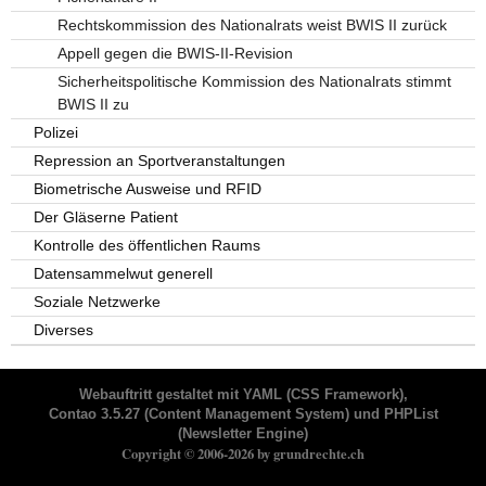
Rechtskommission des Nationalrats weist BWIS II zurück
Appell gegen die BWIS-II-Revision
Sicherheitspolitische Kommission des Nationalrats stimmt
BWIS II zu
Polizei
Repression an Sportveranstaltungen
Biometrische Ausweise und RFID
Der Gläserne Patient
Kontrolle des öffentlichen Raums
Datensammelwut generell
Soziale Netzwerke
Diverses
Webauftritt gestaltet mit
YAML
(CSS Framework),
Contao 3.5.27
(Content Management System) und
PHPList
(Newsletter Engine)
Copyright © 2006-2026 by grundrechte.ch