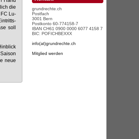
hen Hand
lich die
grundrechte.ch
es FC Lu­
Postfach
3001 Bern
n­tritts­
Postkonto 60-774158-7
­se soll
IBAN CH61 0900 0000 6077 4158 7
BIC: POFICHBEXXX
info(at)grundrechte.ch
in­blick
Sai­son
Mitglied werden
­ne neue