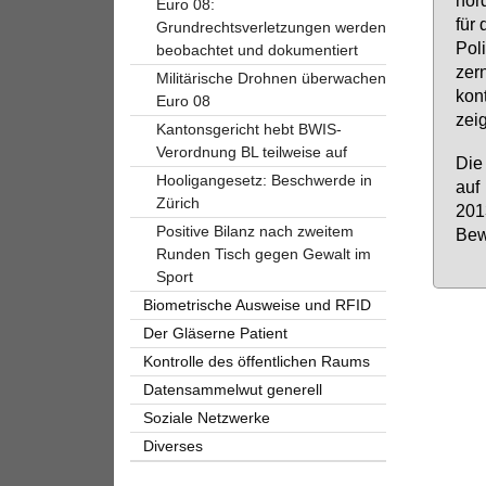
hör­
Euro 08:
für 
Grundrechtsverletzungen werden
Po­l
beobachtet und dokumentiert
zern
Militärische Drohnen überwachen
kon­
Euro 08
zei­
Kantonsgericht hebt BWIS-
Verordnung BL teilweise auf
Die 
Hooligangesetz: Beschwerde in
auf
Zürich
2013
Positive Bilanz nach zweitem
Be­wi
Runden Tisch gegen Gewalt im
Sport
Biometrische Ausweise und RFID
Der Gläserne Patient
Kontrolle des öffentlichen Raums
Datensammelwut generell
Soziale Netzwerke
Diverses