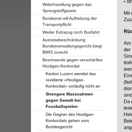
• str
Widerhandlung gegen das
Sprengstoffgesetz
Mit 
Bundesrat will Aufhebung der
Zu­s
Transportpflicht
Rück
Weder Extrazug noch Busfahrt
Ausreisebeschränkung:
Am 6
Bundesverwaltungsgericht biegt
der 
BWIS zurecht
Sin­
Beschwerde gegen verschärftes
trol
Hooligan-Konkordat
wei­
Kanton Luzern wendet das
Ein­
revidierte «Hooligan-
(fed
Konkordat» vorläufig nicht an
di­o
Strengere Massnahmen
sind
gegen Gewalt bei
Da d
Fussballspielen
tes­
Hei
Die Gegner des Hooligan-
Konkordats gehen vors
Be­t
Bundesgericht
an­g