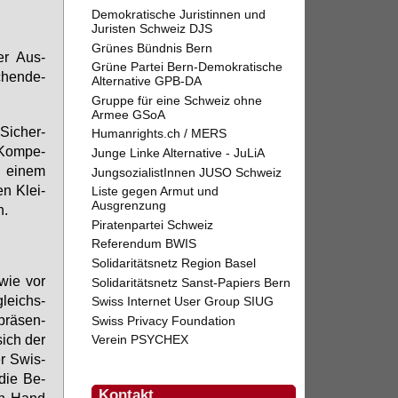
Demokratische Juristinnen und
Juristen Schweiz DJS
Grünes Bündnis Bern
der Aus­
Grüne Partei Bern-Demokratische
­chen­de­
Alternative GPB-DA
Gruppe für eine Schweiz ohne
Armee GSoA
 Si­cher­
Humanrights.ch / MERS
 Kom­pe­
Junge Linke Alternative - JuLiA
n ei­nem
JungsozialistInnen JUSO Schweiz
en Klei­
Liste gegen Armut und
Ausgrenzung
n.
Piratenpartei Schweiz
Referendum BWIS
Solidaritätsnetz Region Basel
 wie vor
Solidaritätsnetz Sanst-Papiers Bern
gleichs­
Swiss Internet User Group SIUG
 prä­sen­
Swiss Privacy Foundation
sich der
Verein PSYCHEX
er Swis­
 die Be­
Kontakt