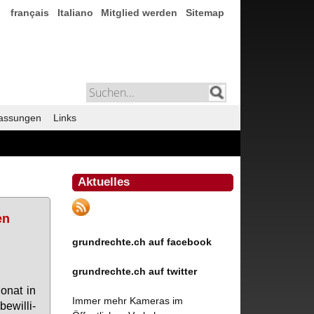
français
Italiano
Mitglied werden
Sitemap
assungen
Links
Aktuelles
en
grundrechte.ch auf facebook
grundrechte.ch auf twitter
o­nat in
Immer mehr Kameras im
­wil­li­