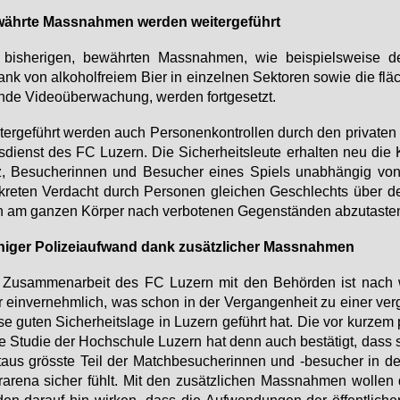
ähr­te Mass­nah­men wer­den wei­ter­ge­führt
bis­he­ri­gen, be­währ­ten Mass­nah­men, wie bei­spiels­wei­se 
nk von al­ko­hol­frei­em Bier in ein­zel­nen Sek­to­ren so­wie die flä
­de Vi­deo­über­wa­chung, wer­den fort­ge­setzt.
ter­ge­führt wer­den auch Per­so­nen­kon­trol­len durch den pri­va­ten
s­dienst des FC Lu­zern. Die Si­cher­heits­leu­te er­hal­ten neu die
, Be­su­che­rin­nen und Be­su­cher ei­nes Spiels un­ab­hän­gig vo
kre­ten Ver­dacht durch Per­so­nen glei­chen Ge­schlechts über d
 am gan­zen Kör­per nach ver­bo­te­nen Ge­gen­stän­den ab­zu­tas­te
i­ger Po­li­zei­auf­wand dank zu­sätz­li­cher Mass­nah­men
 Zu­sam­men­ar­beit des FC Lu­zern mit den Be­hör­den ist nach
 ein­ver­nehm­lich, was schon in der Ver­gan­gen­heit zu ei­ner ver­
se gu­ten Si­cher­heits­la­ge in Lu­zern ge­führt hat. Die vor kur­zem
­te Stu­die der Hoch­schu­le Lu­zern hat denn auch be­stä­tigt, dass 
­aus gröss­te Teil der Match­be­su­che­rin­nen und -be­su­cher in d
a­re­na si­cher fühlt. Mit den zu­sätz­li­chen Mass­nah­men wol­len