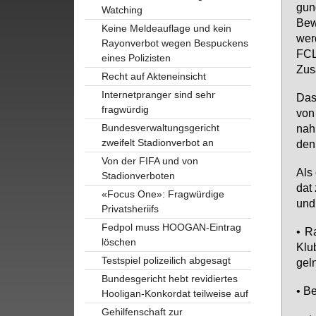
gung
Watching
Be­w
Keine Meldeauflage und kein
wer­
Rayonverbot wegen Bespuckens
FCL-
eines Polizisten
Zu­s
Recht auf Akteneinsicht
Internetpranger sind sehr
Das 
fragwürdig
von 
Bundesverwaltungsgericht
nah­
zweifelt Stadionverbot an
den 
Von der FIFA und von
Als 
Stadionverboten
dat 
«Focus One»: Fragwürdige
und 
Privatsheriifs
Fedpol muss HOOGAN-Eintrag
• Ra
löschen
Klub
Testspiel polizeilich abgesagt
geln
Bundesgericht hebt revidiertes
• Be
Hooligan-Konkordat teilweise auf
Gehilfenschaft zur