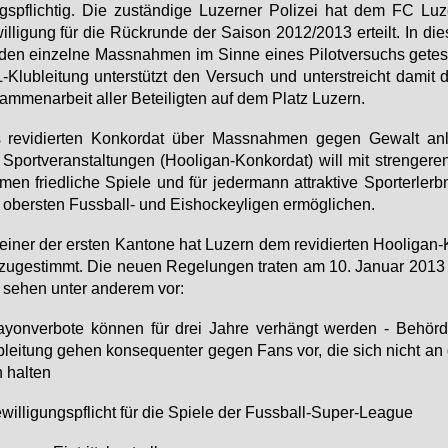
s­pflich­tig. Die zu­stän­di­ge Lu­zer­ner Po­li­zei hat dem FC Lu­
il­li­gung für die Rück­run­de der Sai­son 2012/2013 er­teilt. In die­
den ein­zel­ne Mass­nah­men im Sin­ne ei­nes Pi­lot­ver­suchs ge­tes­
Klub­lei­tung un­ter­stützt den Ver­such und un­ter­streicht da­mit d
am­men­ar­beit al­ler Be­tei­lig­ten auf dem Platz Lu­zern.
re­vi­dier­ten Kon­kor­dat über Mass­nah­men ge­gen Ge­walt an­l
Sport­ver­an­stal­tun­gen (Hoo­li­gan-Kon­kor­dat) will mit stren­ge­r
men fried­li­che Spie­le und für je­der­mann at­trak­ti­ve Sport­er­lerb
obers­ten Fuss­ball- und Eis­ho­ckey­li­gen er­mög­li­chen.
ei­ner der ers­ten Kan­to­ne hat Lu­zern dem re­vi­dier­ten Hoo­li­gan
zu­ge­stimmt. Die neu­en Re­ge­lun­gen tra­ten am 10. Ja­nu­ar 2013 
se­hen un­ter an­de­rem vor:
yon­ver­bo­te kön­nen für drei Jah­re ver­hängt wer­den - Be­hör
­lei­tung ge­hen kon­se­quen­ter ge­gen Fans vor, die sich nicht an
 hal­ten
­wil­li­gungs­pflicht für die Spie­le der Fuss­ball-Su­per-Le­ague