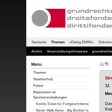
Startseite
Themen
«Dialog EMRK»
Dokume
Archiv
Veranstaltungshinweise
grundrechte
Menu
Themen
Str
Staatsschutz
12.
Polizei
Repression an
Me­d
Sportveranstaltungen
Das 
Kombi-Ticket für Fortgeschrittene
Kraf
Never Walk Alone - Big Brother Is