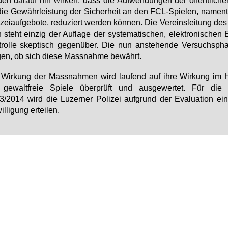
den dar­auf hin wir­ken, dass die Auf­wen­dun­gen der öf­fent­li­c
die Ge­währ­leis­tung der Si­cher­heit an den FCL-Spie­len, na­ment­
i­zei­auf­ge­bo­te, re­du­ziert wer­den kön­nen. Die Ver­eins­lei­tung d
 steht ein­zig der Auf­la­ge der sys­te­ma­ti­schen, elek­tro­ni­schen Ei
trol­le skep­tisch ge­gen­über. Die nun an­ste­hen­de Ver­suchs­pha
gen, ob sich die­se Mass­nah­me be­währt.
Wir­kung der Mass­nah­men wird lau­fend auf ih­re Wir­kung im H
 ge­walt­freie Spie­le über­prüft und aus­ge­wer­tet. Für die 
/2014 wird die Lu­zer­ner Po­li­zei auf­grund der Eva­lua­ti­on ei
l­li­gung er­tei­len.