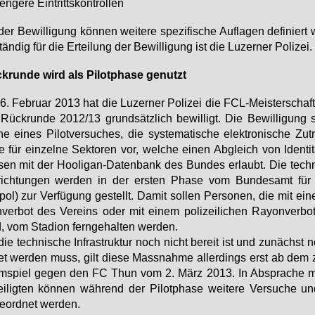
en­ge­re Ein­tritts­kon­trol­len
der Be­wil­li­gung kön­nen wei­te­re spe­zi­fi­sche Auf­la­gen de­fi­niert
tän­dig für die Er­tei­lung der Be­wil­li­gung ist die Lu­zer­ner Po­li­zei.
­run­de wird als Pi­lot­pha­se ge­nutzt
. Fe­bru­ar 2013 hat die Lu­zer­ner Po­li­zei die FCL-Meis­ter­schafts
Rück­run­de 2012/13 grund­sätz­lich be­wil­ligt. Die Be­wil­li­gung 
ne ei­nes Pi­lot­ver­su­ches, die sys­te­ma­ti­sche elek­tro­ni­sche Zu­tr
­le für ein­zel­ne Sek­to­ren vor, wel­che ei­nen Ab­gleich von Iden­ti­
sen mit der Hoo­li­gan-Da­ten­bank des Bun­des er­laubt. Die tech­
rich­tun­gen wer­den in der ers­ten Pha­se vom Bun­des­amt für P
­pol) zur Ver­fü­gung ge­stellt. Da­mit sol­len Per­so­nen, die mit ei
n­ver­bot des Ver­eins oder mit ei­nem po­li­zei­li­chen Rayon­ver­bot
, vom Sta­di­on fern­ge­hal­ten wer­den.
ie tech­ni­sche In­fra­struk­tur noch nicht be­reit ist und zu­nächst 
tet wer­den muss, gilt die­se Mass­nah­me al­ler­dings erst ab dem 
m­spiel ge­gen den FC Thun vom 2. März 2013. In Ab­spra­che mi
ei­lig­ten kön­nen wäh­rend der Pi­lot­pha­se wei­te­re Ver­su­che u
e­ord­net wer­den.