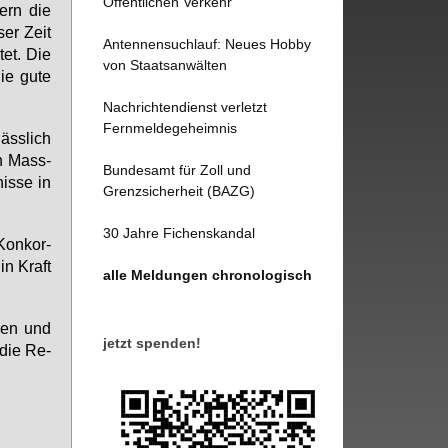
Öffentlichen Verkehr
zern die
ser Zeit
Antennensuchlauf: Neues Hobby
tet. Die
von Staatsanwälten
ie gu­te
Nachrichtendienst verletzt
Fernmeldegeheimnis
äss­lich
en Mass­
Bundesamt für Zoll und
nis­se in
Grenzsicherheit (BAZG)
30 Jahre Fichenskandal
-Kon­kor­
in Kraft
alle Meldungen chronologisch
­den und
jetzt spenden!
 die Re­