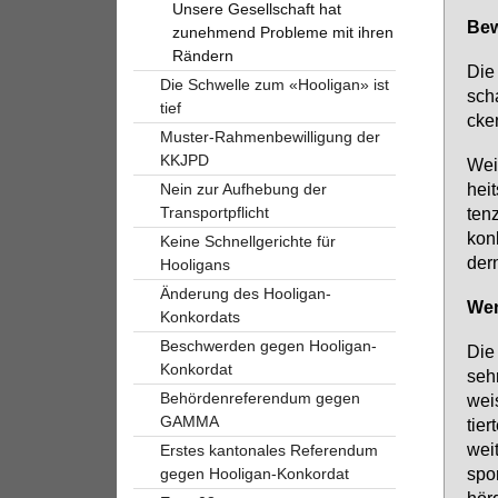
Unsere Gesellschaft hat
Be­w
zunehmend Probleme mit ihren
Rändern
Die 
Die Schwelle zum «Hooligan» ist
scha
tief
cken
Muster-Rahmenbewilligung der
KKJPD
Wei­
heit
Nein zur Aufhebung der
Transportpflicht
tenz
kon­
Keine Schnellgerichte für
dern
Hooligans
Änderung des Hooligan-
We­n
Konkordats
Beschwerden gegen Hooligan-
Die
Konkordat
sehr
Behördenreferendum gegen
wei­
GAMMA
tier
weit
Erstes kantonales Referendum
spor
gegen Hooligan-Konkordat