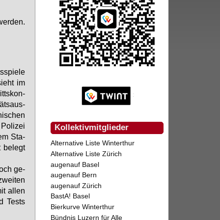
 wer­den.
­spie­le
sieht im
itts­kon­
täts­aus­
ni­schen
o­li­zei
Kollektivmitglieder
­nem Sta­
Alternative Liste Winterthur
 be­legt
Alternative Liste Zürich
augenauf Basel
noch ge­
augenauf Bern
zwei­ten
augenauf Zürich
t al­len
BastA! Basel
nd Tests
Bierkurve Winterthur
Bündnis Luzern für Alle