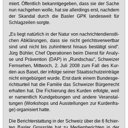
miert. Öf­fent­lich be­kannt­ge­ge­ben, dass sie der Sa­che
nun nach­ge­hen wol­le, hat sie al­ler­dings erst, nach­dem
der Skan­dal durch die Bas­ler GPK lan­des­weit für
Schlag­zei­len sorg­te.
„Es liegt na­tür­lich in der Na­tur von nach­rich­ten­dienst­li­
chen Ab­klä­run­gen, dass sie nicht ge­richts­ver­wert­bar
sind und nicht bis zu­h­inhterst hin­aus be­stä­tigt sind“.
Jürg Büh­ler, Chef Ope­ra­tio­nen beim Dienst für Ana­ly­
se und Prä­ven­ti­on (DAP) in „Rund­schau“, Schwei­zer
Fern­se­hen, Mitt­woch, 2. Ju­li 2008 zum Fall des Kur­
den aus Ba­sel, der in­fol­ge sei­ner Staats­schutz­ein­trä­ge
nicht ein­ge­bür­gert wur­de. Erst dank ei­nem Bun­des­ge­
richts­ur­teil hat die Fa­mi­lie das Schwei­zer Bür­ger­recht
er­hal­ten hat. Die Fi­chie­rung des Kur­den er­folg­te, weil
er na­ment­lich Kund­ge­bun­gen und an­de­re Ver­an­stal­
tun­gen (Work­shops und Aus­stel­lun­gen zur Kur­den­fra­
ge) or­ga­ni­siert hat­te.
Die Be­richt­er­stat­tung in der Schweiz über die 6 fi­chier­
ten Bas­ler Gross­rä­te hat zu Me­di­en­be­rich­ten in der