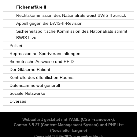
Fichenaffäre II
Rechtskommission des Nationalrats weist BWIS II zurück
Appell gegen die BWIS-II-Revision
Sicherheitspolitische Kommission des Nationalrats stimmt
BWIS II zu
Polizei
Repression an Sportveranstaltungen
Biometrische Ausweise und RFID
Der Gläserne Patient
Kontrolle des öffentlichen Raums
Datensammelwut generell
Soziale Netzwerke
Diverses
Webauftritt gestaltet mit
YAML
(CSS Framework),
Contao 3.5.27
(Content Management System) und
PHPList
(Newsletter Engine)
Copyright © 2006-2026 by grundrechte.ch