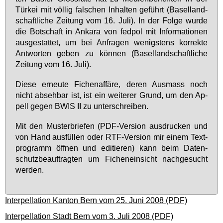
Tür­kei mit völ­lig fal­schen In­hal­ten ge­führt (Ba­sel­land­
schaft­li­che Zei­tung vom 16. Ju­li). In der Fol­ge wur­de
die Bot­schaft in An­ka­ra von fed­pol mit In­for­ma­tio­nen
aus­ge­stat­tet, um bei An­fra­gen we­nigs­tens kor­rek­te
Ant­wor­ten ge­ben zu kön­nen (Ba­sel­land­schaft­li­che
Zei­tung vom 16. Ju­li).
Die­se er­neu­te Fi­chen­af­fä­re, de­ren Aus­mass noch
nicht ab­seh­bar ist, ist ein wei­te­rer Grund, um den Ap­
pell ge­gen BWIS II zu un­ter­schrei­ben.
Mit den Mus­ter­brie­fen (PDF-Ver­si­on aus­dru­cken und
von Hand aus­fül­len oder RTF-Ver­si­on mir ei­nem Text­
pro­gramm öff­nen und edi­tie­ren) kann beim Da­ten­
schutz­be­auf­trag­ten um Fi­chen­ein­sicht nach­ge­sucht
wer­den.
Interpellation Kanton Bern vom 25. Juni 2008 (PDF)
Interpellation Stadt Bern vom 3. Juli 2008 (PDF)