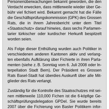
Per­so­nen­über­wa­chun­gen be­kannt ge­wor­den, die den
Ver­dacht er­we­cken, dass mitt­ler­wei­le wie­der über Ge­
bühr viel fi­chiert wird. Be­kannt ge­macht hat die Fäl­le
die Ge­schäfts­prü­fungs­kom­mis­si­on (GPK) des Gros­sen
Rats, die in ih­rem Jah­res­be­richt un­ter dem Ti­tel
«Staats­schutz» dar­auf hin­wies, dass sechs Par­la­men­
ta­ri­er tür­ki­scher oder kur­di­scher Her­kunft be­spit­zelt
wor­den sei­en.
Als Fol­ge die­ser Ent­hül­lung wur­den auch Po­li­ti­ker in
ver­schie­de­nen an­de­ren Kan­to­nen ak­tiv und ver­lang­
ten eben­falls Auf­klä­rung über Fi­chier­te in ih­ren Par­la­
men­ten (sie­he z. B. Sonn­tag vom 6. Ju­li 2008 oder In­
ter­pel­la­ti­on Stadt Bern). Der Prä­si­dent es Gros­sen
Rats Ba­sel-Stadt hat über­dies Aus­kunft über al­le Mit­
glie­der des Rats ver­langt.
Zu­stän­dig für die Kon­trol­le des Staats­schut­zes mit sei­
nen mitt­ler­wei­le 110,000 Fi­chen ist die 6-köp­fi­ge Ge­
schäfts­prü­fungs­de­le­ga­ti­on GPDel. Sie wur­de be­reits
2007 über die Fi­chie­rung von Bas­ler Po­li­ti­kern in­for­