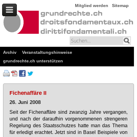
Mitglied werden
Sitemap
Archiv
Veranstaltungshinweise
grundrechte.ch unterstützen
Fichenaffäre II
26. Juni 2008
Seit der Fi­chen­af­fä­re sind zwan­zig Jah­re ver­gan­gen,
und nach der dar­auf­hin vor­ge­nom­me­nen stren­ge­ren
Re­ge­lung des Staats­schut­zes hat­te man das The­ma
für er­le­digt er­ach­tet. Jetzt sind in Ba­sel Bei­spie­le von