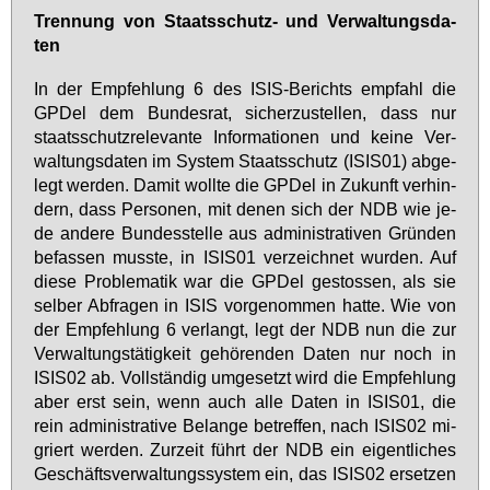
Tren­nung von Staats­schutz- und Ver­wal­tungs­da­
ten
In der Emp­feh­lung 6 des ISIS-Be­richts emp­fahl die
GPDel dem Bun­des­rat, si­cher­zu­stel­len, dass nur
staats­schutz­re­le­van­te In­for­ma­tio­nen und kei­ne Ver­
wal­tungs­da­ten im Sys­tem Staats­schutz (ISIS01) ab­ge­
legt wer­den. Da­mit woll­te die GPDel in Zu­kunft ver­hin­
dern, dass Per­so­nen, mit de­nen sich der NDB wie je­
de an­de­re Bun­des­stel­le aus ad­mi­nis­tra­ti­ven Grün­den
be­fas­sen muss­te, in ISIS01 ver­zeich­net wur­den. Auf
die­se Pro­ble­ma­tik war die GPDel ge­stos­sen, als sie
sel­ber Ab­fra­gen in ISIS vor­ge­nom­men hat­te. Wie von
der Emp­feh­lung 6 ver­langt, legt der NDB nun die zur
Ver­wal­tungs­tä­tig­keit ge­hö­ren­den Da­ten nur noch in
ISIS02 ab. Voll­stän­dig um­ge­setzt wird die Emp­feh­lung
aber erst sein, wenn auch al­le Da­ten in ISIS01, die
rein ad­mi­nis­tra­ti­ve Be­lan­ge be­tref­fen, nach ISIS02 mi­
griert wer­den. Zur­zeit führt der NDB ein ei­gent­li­ches
Ge­schäfts­ver­wal­tungs­sys­tem ein, das ISIS02 er­set­zen