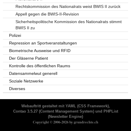
Rechtskommission des Nationalrats weist BWIS II zurück
Appell gegen die BWIS-II-Revision
Sicherheitspolitische Kommission des Nationalrats stimmt
BWIS II zu
Polizei
Repression an Sportveranstaltungen
Biometrische Ausweise und RFID
Der Gläserne Patient
Kontrolle des öffentlichen Raums
Datensammelwut generell
Soziale Netzwerke
Diverses
Webauftritt gestaltet mit
YAML
(CSS Framework),
Contao 3.5.27
(Content Management System) und
PHPList
(Newsletter Engine)
Copyright © 2006-2026 by grundrechte.ch