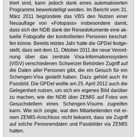
triert sind, kann je­doch dank ei­nes au­to­ma­ti­sier­ten
Pro­gramms be­werk­stel­ligt wer­den. Im Be­richt vom 31.
März 2011 be­grün­de­te das VBS den Nut­zen ei­ner
Neu­auf­la­ge von «Fo­to­pass» ins­be­son­de­re da­mit,
dass sich der NDB dank der Rei­se­do­ku­men­te ei­ne ak­
tu­el­le Fo­to­gra­fie der kon­trol­lier­ten Per­so­nen be­schaf­
fen kön­ne. Be­reits letz­tes Jahr hat­te die GPDel fest­ge­
stellt, dass seit dem 11. Ok­to­ber 2011 die neue Ver­ord­
nung über das zen­tra­le Vi­sa-In­for­ma­ti­ons­sys­tem
(VISV) ver­schie­de­nen Schwei­zer Be­hör­den Zu­griff auf
die Da­ten al­ler Per­so­nen gibt, die ein Ge­such für ein
Schen­gen-Vi­sa ge­stellt ha­ben. Da­zu ge­hört auch ihr
Pass­bild. Die GPDel woll­te am 25. April 2012 auch die
Ge­le­gen­heit nut­zen, um sich ein ei­ge­nes Bild dar­über
zu ma­chen, wie der NDB über ZE­MIS auf Fo­tos von
Ge­such­stel­lern ei­nes Schen­gen-Vi­sums zu­grei­fen
kann. Wie sich zeig­te, war den Mit­ar­bei­ten­den mit ei­
nem ZE­MIS-An­schluss nicht be­kannt, dass sie Zu­griff
auf sol­che Per­so­nen­da­ten und Pass­bil­der via ZE­MIS
hat­ten.