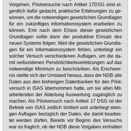
Vor­ge­hen. Pi­lot­ver­su­che nach Ar­ti­kel 17DSG sind ei­
gent­lich da­für ge­dacht, prak­ti­sche Er­fah­run­gen zu ge­
win­nen, um die not­wen­di­gen ge­setz­li­chen Grund­la­gen
für ein zu­künf­ti­ges In­for­ma­ti­ons­sys­tem er­ar­bei­ten zu
kön­nen. Erst nach dem Er­lass die­ser ge­setz­li­chen
Grund­la­gen soll­te dann der pro­duk­ti­ve Ein­satz des
neu­en Sys­tems fol­gen. Weil die ge­setz­li­chen Grund­la­
gen für ein In­for­ma­ti­ons­sys­tem feh­len, un­ter­liegt ein
sol­cher Ver­such ver­schie­de­nen Auf­la­gen, um die da­
mit ver­bun­de­nen Per­sön­lich­keits­ver­let­zun­gen auf das
not­wen­di­ge Mi­ni­mum zu be­schrän­ken. Als Er­schwer­
nis stell­te sich der Um­stand her­aus, dass der NDB al­le
Da­ten aus den bis­he­ri­gen Da­ten­ban­ken für den Pi­lot­
ver­such in ISAS über­nom­men hat­te, um sie al­len Mit­
ar­bei­ten­den der Ab­tei­lung Aus­wer­tung zu­gäng­lich zu
ma­chen. Als Pi­lot­ver­such nach Ar­ti­kel 17 DSG ist der
Be­trieb von ISAS zeit­lich li­mi­tiert und un­ter­liegt stren­
gen Auf­la­gen be­züg­lich der Da­ten, die da­mit be­ar­bei­
tet wer­den dür­fen. Be­reits vor Be­ginn des Ver­suchs
war es frag­lich, ob der NDB die­se Vor­ga­ben ein­hal­ten