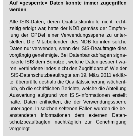
Auf «ge­sperr­te» Da­ten konn­te im­mer zu­ge­grif­fen
wer­den
Al­le ISIS-Da­ten, de­ren Qua­li­täts­kon­trol­le nicht recht­
zei­tig er­folgt war, hat­te der NDB ge­mäss der Emp­feh­
lung der GPDel ei­ner Ver­wen­dungs­sper­re zu un­ter­
stel­len. Die Mit­ar­bei­ten­den des NDB konn­ten sol­che
Da­ten nur ver­wen­den, wenn der ISIS-Be­auf­trag­te dies
vor­gän­gig ge­neh­mig­te. Bei Da­ten­bank­ab­fra­gen si­gna­
li­sier­te ISIS dem Be­nut­zer, wel­che Da­ten ge­sperrt wa­
ren, ver­hin­der­te in­des nicht den Zu­griff dar­auf. Wie der
ISIS-Da­ten­schutz­be­auf­trag­te am 19. März 2011 er­klär­
te, über­prüf­te des­halb die Qua­li­täts­si­che­rung wö­chent­
lich, ob die schrift­li­chen Be­rich­te, wel­che die Ab­tei­lung
Aus­wer­tung auf­grund von ISIS-In­for­ma­tio­nen er­stellt
hat­te, Da­ten ent­hiel­ten, die der Ver­wen­dungs­sper­re
un­ter­la­gen. In sol­chen sel­te­nen Fäl­len wur­den die be­
an­stan­de­ten In­for­ma­tio­nen dem ex­ter­nen Da­ten­
schutz­be­auf­trag­ten nach­träg­lich zur Ge­neh­mi­gung
vor­ge­legt.