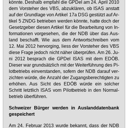
könn­te. Des­halb emp­fahl die GPDel am 24. April 2010
dem Vor­ste­her des VBS, ab­zu­klä­ren, ob ISAS an­statt
auf der Grund­la­ge von Ar­ti­kel 17a DSG ge­stützt auf Ar­
ti­kel 5 ZNDG be­trie­ben wer­den könn­te, hat­te doch der
Ge­setz­ge­ber die­sen Ar­ti­kel für die Be­ar­bei­tung von In­
for­ma­tio­nen vor­ge­se­hen, die der NDB über das Aus­
land be­schafft. Wie aus dem Ant­wort­schrei­ben vom
12. Mai 2012 her­vor­ging, liess der Vor­ste­her des VBS
die­se Fra­ge je­doch nicht nä­her über­prü­fen. Am 26. Ju­
ni 2012 be­sprach die GPDel ISAS mit dem EDÖB.
Die­ser war grund­sätz­lich mit der Wei­ter­füh­rung des Pi­
lot­be­triebs ein­ver­stan­den, so­fern der NDB dar­auf ver­
zich­ten wür­de, die An­zahl der Zu­gangs­be­rech­tig­ten zu
er­hö­hen. Aus Sicht des EDÖB wür­de ein sol­cher
Schritt letzt­lich ISAS vom Pi­lot­be­trieb in den Nor­mal­
be­trieb über­füh­ren.
Schwei­zer Bür­ger wer­den in Aus­land­da­ten­bank
ge­spei­chert
Am 24. Fe­bru­ar 2013 wur­de be­kannt, dass der NDB