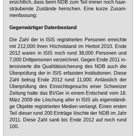
er­sicht­lich, dass beim NDB zum Teil im­mer noch haar­
sträu­ben­de Zu­stän­de herr­schen. Ei­ne kur­ze Zu­sam­
men­fas­sung:
Ge­gen­wär­ti­ger Da­ten­be­stand
Die Zahl der in ISIS re­gis­trier­ten Per­so­nen er­reich­te
mit 212,000 ih­ren Höchst­stand im Herbst 2010. En­de
2012 wa­ren in ISIS noch rund 38,000 Per­so­nen und
7,000 Dritt­per­so­nen ver­zeich­net. Ge­gen En­de 2011 in­
ten­si­vier­te die Qua­li­täts­si­che­rung des NDB auch die
Über­prü­fung der in ISIS er­fass­ten In­sti­tu­tio­nen. Die­se
Zahl be­trug En­de 2012 rund 11,000. An­läss­lich der
Über­prü­fung des Ein­sichts­ge­suchs ei­ner Schwei­zer
Zei­tung hat­te das BV­Ger in ei­nem Ent­scheid vom 18.
März 2009 die Lö­schung al­ler in ISIS als ei­gen­stän­di­
ge Ob­jek­te re­gis­trier­ten Me­di­en ver­langt. Ei­nen ers­ten
Teil die­ser rund 200 Ein­trä­ge lösch­te der NDB im Jahr
2011. Die­se Zahl sank bis En­de 2012 auf noch rund
100.