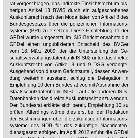
rat vor­ge­schla­gen, das in­di­rek­te Ein­sichts­recht im bis­
he­ri­gen Ar­ti­kel 18 BWIS durch ein auf­ge­scho­be­nes
Aus­kunfts­recht nach den Mo­da­li­tä­ten von Ar­ti­kel 8 des
Bun­des­ge­set­zes über die po­li­zei­li­chen In­for­ma­ti­ons­
sys­te­me (BPI) zu er­set­zen. Die­se Emp­feh­lung 11 der
GPDel wur­de um­ge­setzt. Im ISIS-Be­richt er­wähn­te die
GPDel ei­nen un­pu­bli­zier­ten Ent­scheid des BV­Ger
vom 18. März 2009, der die Un­ter­stel­lung der Ge­
schäfts­ver­wal­tungs­da­ten­bank ISIS02 un­ter das di­rek­te
Aus­kunfts­recht von Ar­ti­kel 8 und 9 DSG ver­lang­te.
Aus­ge­hend von die­sem Ge­richts­ur­teil, des­sen An­wen­
dung wei­ter­hin aus­stand, schlug die De­le­ga­ti­on in
Emp­feh­lung 10 dem Bun­des­rat vor, mit Aus­nah­me der
Staats­schutz­da­ten­bank ISIS01 auf al­le an­de­ren ISIS-
Da­ten­ban­ken das di­rek­te Aus­kunfts­recht an­zu­wen­den.
Der Bun­des­rat er­klär­te sich be­reit, Emp­feh­lung 10 zu
prü­fen. Al­ler­dings wür­de dies erst bei der Re­dak­ti­on
der Be­stim­mun­gen über die zu­künf­ti­gen In­for­ma­ti­ons­
sys­te­me des NDB für das zu­künf­ti­ge Nach­rich­ten­
dienst­ge­setz er­fol­gen. Im April 2012 er­fuhr die GPDel