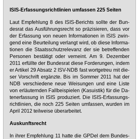
ISIS-Er­fas­sungs­richt­li­ni­en um­fas­sen 225 Sei­ten
Laut Emp­feh­lung 8 des ISIS-Be­richts soll­te der Bun­
des­rat das Aus­füh­rungs­recht so prä­zi­sie­ren, dass vor
der Er­fas­sung von neu­en In­for­ma­tio­nen in ISIS zwin­
gend ei­ne Be­ur­tei­lung ver­langt wird, ob die­se In­for­ma­
tio­nen die Staats­schutz­re­le­vanz der sie be­tref­fen­den
Per­so­nen be­stä­tigt oder ver­neint. Am 9. De­zem­ber
2011 er­füll­te der Bun­des­rat die­se For­de­run­gen, in­dem
er Ar­ti­kel 29 Ab­satz 2 ISV-NDB fast wort­ge­treu mit die­
ser Vor­schrift er­gänz­te. Bis im Som­mer 2011 hat der
NDB ver­schie­de­ne neue Wei­sun­gen und ei­ne Lis­te
von er­läu­tern­den Fall­bei­spie­len (Ka­su­is­tik) für die Da­
ten­er­fas­sung in ISIS pro­du­ziert. Die ISIS-Er­fas­sungs­
richt­li­ni­en, die noch 225 Sei­ten um­fas­sen, wur­den im
April 2012 teil­wei­se über­ar­bei­tet.
Aus­kunfts­recht
In ih­rer Emp­feh­lung 11 hat­te die GPDel dem Bun­des­