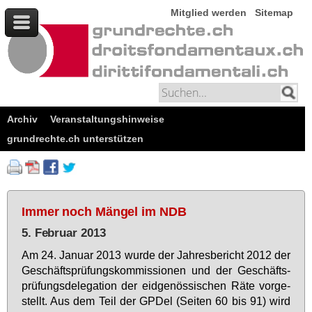
Mitglied werden
Sitemap
Archiv
Veranstaltungshinweise
grundrechte.ch unterstützen
Immer noch Mängel im NDB
5. Februar 2013
Am 24. Ja­nu­ar 2013 wur­de der Jah­res­be­richt 2012 der
Ge­schäfts­prü­fungs­kom­mis­sio­nen und der Ge­schäfts­
prü­fungs­de­le­ga­ti­on der eid­ge­nös­si­schen Rä­te vor­ge­
stellt. Aus dem Teil der GPDel (Sei­ten 60 bis 91) wird