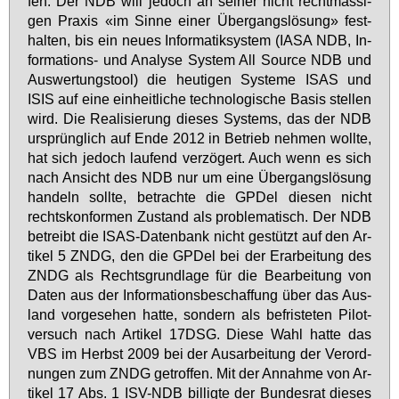
fen. Der NDB will je­doch an sei­ner nicht recht­mäs­si­
gen Pra­xis «im Sin­ne ei­ner Über­gangs­lö­sung» fest­
hal­ten, bis ein neu­es In­for­ma­tik­sys­tem (IASA NDB, In­
for­ma­ti­ons- und Ana­ly­se Sys­tem All Sour­ce NDB und
Aus­wer­tungs­tool) die heu­ti­gen Sys­te­me ISAS und
ISIS auf ei­ne ein­heit­li­che tech­no­lo­gi­sche Ba­sis stel­len
wird. Die Rea­li­sie­rung die­ses Sys­tems, das der NDB
ur­sprüng­lich auf En­de 2012 in Be­trieb neh­men woll­te,
hat sich je­doch lau­fend ver­zö­gert. Auch wenn es sich
nach An­sicht des NDB nur um ei­ne Über­gangs­lö­sung
han­deln soll­te, be­trach­te die GPDel die­sen nicht
rechts­kon­for­men Zu­stand als pro­ble­ma­tisch. Der NDB
be­treibt die ISAS-Da­ten­bank nicht ge­stützt auf den Ar­
ti­kel 5 ZNDG, den die GPDel bei der Er­ar­bei­tung des
ZNDG als Rechts­grund­la­ge für die Be­ar­bei­tung von
Da­ten aus der In­for­ma­ti­ons­be­schaf­fung über das Aus­
land vor­ge­se­hen hat­te, son­dern als be­fris­te­ten Pi­lot­
ver­such nach Ar­ti­kel 17DSG. Die­se Wahl hat­te das
VBS im Herbst 2009 bei der Aus­ar­bei­tung der Ver­ord­
nun­gen zum ZNDG ge­trof­fen. Mit der An­nah­me von Ar­
ti­kel 17 Abs. 1 ISV-NDB bil­lig­te der Bun­des­rat die­ses