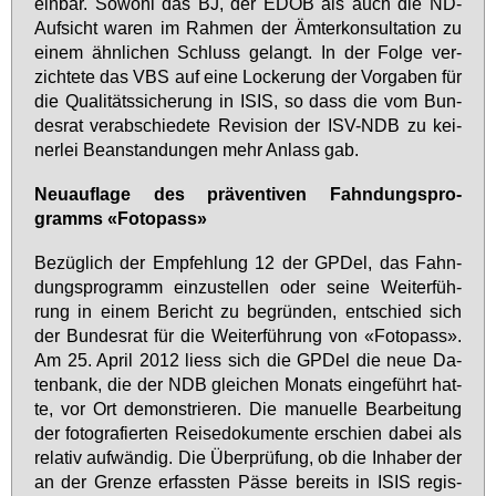
ein­bar. So­wohl das BJ, der EDÖB als auch die ND-
Auf­sicht wa­ren im Rah­men der Äm­ter­kon­sul­ta­ti­on zu
ei­nem ähn­li­chen Schluss ge­langt. In der Fol­ge ver­
zich­te­te das VBS auf ei­ne Lo­cke­rung der Vor­ga­ben für
die Qua­li­täts­si­che­rung in ISIS, so dass die vom Bun­
des­rat ver­ab­schie­de­te Re­vi­si­on der ISV-NDB zu kei­
ner­lei Be­an­stan­dun­gen mehr An­lass gab.
Neu­auf­la­ge des prä­ven­ti­ven Fahn­dungs­pro­
gramms «Fo­to­pass»
Be­züg­lich der Emp­feh­lung 12 der GPDel, das Fahn­
dungs­pro­gramm ein­zu­stel­len oder sei­ne Wei­ter­füh­
rung in ei­nem Be­richt zu be­grün­den, ent­schied sich
der Bun­des­rat für die Wei­ter­füh­rung von «Fo­to­pass».
Am 25. April 2012 liess sich die GPDel die neue Da­
ten­bank, die der NDB glei­chen Mo­nats ein­ge­führt hat­
te, vor Ort de­mons­trie­ren. Die ma­nu­el­le Be­ar­bei­tung
der fo­to­gra­fier­ten Rei­se­do­ku­men­te er­schien da­bei als
re­la­tiv auf­wän­dig. Die Über­prü­fung, ob die In­ha­ber der
an der Gren­ze er­fass­ten Päs­se be­reits in ISIS re­gis­