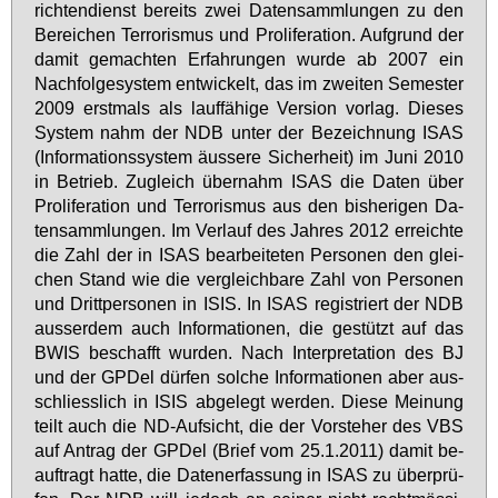
rich­ten­dienst be­reits zwei Da­ten­samm­lun­gen zu den
Be­rei­chen Ter­ro­ris­mus und Pro­li­fe­ra­ti­on. Auf­grund der
da­mit ge­mach­ten Er­fah­run­gen wur­de ab 2007 ein
Nach­fol­ge­sys­tem ent­wi­ckelt, das im zwei­ten Se­mes­ter
2009 erst­mals als lauf­fä­hi­ge Ver­si­on vor­lag. Die­ses
Sys­tem nahm der NDB un­ter der Be­zeich­nung ISAS
(In­for­ma­ti­ons­sys­tem äus­se­re Si­cher­heit) im Ju­ni 2010
in Be­trieb. Zu­gleich über­nahm ISAS die Da­ten über
Pro­li­fe­ra­ti­on und Ter­ro­ris­mus aus den bis­he­ri­gen Da­
ten­samm­lun­gen. Im Ver­lauf des Jah­res 2012 er­reich­te
die Zahl der in ISAS be­ar­bei­te­ten Per­so­nen den glei­
chen Stand wie die ver­gleich­ba­re Zahl von Per­so­nen
und Dritt­per­so­nen in ISIS. In ISAS re­gis­triert der NDB
aus­ser­dem auch In­for­ma­tio­nen, die ge­stützt auf das
BWIS be­schafft wur­den. Nach In­ter­pre­ta­ti­on des BJ
und der GPDel dür­fen sol­che In­for­ma­tio­nen aber aus­
schliess­lich in ISIS ab­ge­legt wer­den. Die­se Mei­nung
teilt auch die ND-Auf­sicht, die der Vor­ste­her des VBS
auf An­trag der GPDel (Brief vom 25.1.2011) da­mit be­
auf­tragt hat­te, die Da­ten­er­fas­sung in ISAS zu über­prü­