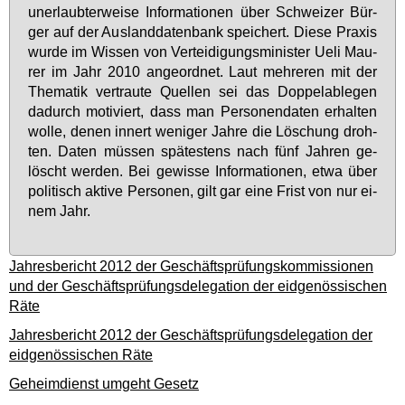
un­er­laub­ter­wei­se In­for­ma­tio­nen über Schwei­zer Bür­
ger auf der Aus­land­da­ten­bank spei­chert. Die­se Pra­xis
wur­de im Wis­sen von Ver­tei­di­gungs­mi­nis­ter Ue­li Mau­
rer im Jahr 2010 an­ge­ord­net. Laut meh­re­ren mit der
The­ma­tik ver­trau­te Quel­len sei das Dop­pelab­le­gen
da­durch mo­ti­viert, dass man Per­so­nen­da­ten er­hal­ten
wol­le, de­nen in­nert we­ni­ger Jah­re die Lö­schung droh­
ten. Da­ten müs­sen spä­tes­tens nach fünf Jah­ren ge­
löscht wer­den. Bei ge­wis­se In­for­ma­tio­nen, et­wa über
po­li­tisch ak­ti­ve Per­so­nen, gilt gar ei­ne Frist von nur ei­
nem Jahr.
Jahresbericht 2012 der Geschäftsprüfungskommissionen
und der Geschäftsprüfungsdelegation der eidgenössischen
Räte
Jahresbericht 2012 der Geschäftsprüfungsdelegation der
eidgenössischen Räte
Geheimdienst umgeht Gesetz