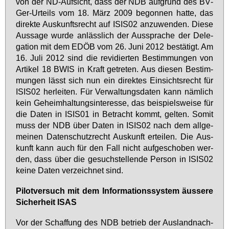
von der ND-Auf­sicht, dass der NDB auf­grund des BV­
Ger-Ur­teils vom 18. März 2009 be­gon­nen hat­te, das
di­rek­te Aus­kunfts­recht auf ISIS02 an­zu­wen­den. Die­se
Aus­sa­ge wur­de an­läss­lich der Aus­spra­che der De­le­
ga­ti­on mit dem EDÖB vom 26. Ju­ni 2012 be­stä­tigt. Am
16. Ju­li 2012 sind die re­vi­dier­ten Be­stim­mun­gen von
Ar­ti­kel 18 BWIS in Kraft ge­tre­ten. Aus die­sen Be­stim­
mun­gen lässt sich nun ein di­rek­tes Ein­sichts­recht für
ISIS02 her­lei­ten. Für Ver­wal­tungs­da­ten kann näm­lich
kein Ge­heim­hal­tungs­in­ter­es­se, das bei­spiels­wei­se für
die Da­ten in ISIS01 in Be­tracht kommt, gel­ten. So­mit
muss der NDB über Da­ten in ISIS02 nach dem all­ge­
mei­nen Da­ten­schutz­recht Aus­kunft er­tei­len. Die Aus­
kunft kann auch für den Fall nicht auf­ge­scho­ben wer­
den, dass über die ge­such­stel­len­de Per­son in ISIS02
kei­ne Da­ten ver­zeich­net sind.
Pi­lot­ver­such mit dem In­for­ma­ti­ons­sys­tem äus­se­re
Si­cher­heit ISAS
Vor der Schaf­fung des NDB be­trieb der Aus­land­nach­