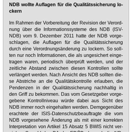
NDB woll­te Auf­la­gen für die Qua­li­täts­si­che­rung lo­
ckern
Im Rah­men der Vor­be­rei­tung der Re­vi­si­on der Ver­ord­
nung über die In­for­ma­ti­ons­sys­te­me des NDB (ISV-
NDB) vom 9. De­zem­ber 2011 hat­te der NDB vor­ge­
schla­gen, die Auf­la­gen für die Qua­li­täts­si­che­rung
durch ei­ne Ver­ord­nungs­än­de­rung zu lo­ckern. So soll­
ten nur noch In­for­ma­tio­nen, die als un­ge­si­chert ein­ge­
tra­gen wa­ren, pe­ri­odisch über­prüft wer­den, und der
zeit­li­che Ab­stand zwi­schen die­sen Kon­trol­len soll­te
ver­län­gert wer­den. Nach An­sicht des NDB soll­ten die­
se Ab­stri­che an die Qua­li­täts­kon­trol­le er­lau­ben, die
Pen­den­zen in der Qua­li­täts­si­che­rung nach­hal­tig in
den Griff zu be­kom­men. Das vom Ge­setz­ge­ber vor­ge­
ge­be­ne Kon­troll­ni­veau wür­de da­bei aus Sicht des
NDB im­mer noch ein­ge­hal­ten wer­den. Dem­ge­gen­über
er­ach­te­te der ISIS-Da­ten­schutz­be­auf­trag­te die vom
NDB vor­ge­se­he­ne Än­de­rung als mit ei­ner kor­rek­ten
In­ter­pre­ta­ti­on von Ar­ti­kel 15 Ab­satz 5 BWIS nicht ver­