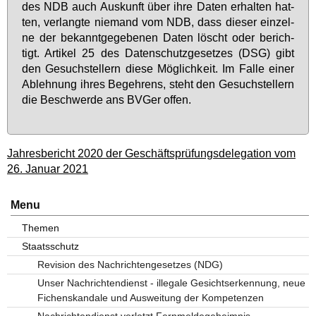
des NDB auch Aus­kunft über ih­re Da­ten er­hal­ten hat­
ten, ver­lang­te nie­mand vom NDB, dass die­ser ein­zel­
ne der be­kannt­ge­ge­be­nen Da­ten löscht oder be­rich­
tigt. Ar­ti­kel 25 des Da­ten­schutz­ge­set­zes (DSG) gibt
den Ge­such­stel­lern die­se Mög­lich­keit. Im Fal­le ei­ner
Ab­leh­nung ih­res Be­geh­rens, steht den Ge­such­stel­lern
die Be­schwer­de ans BV­Ger of­fen.
Jahresbericht 2020 der Geschäftsprüfungsdelegation vom
26. Januar 2021
Menu
Themen
Staatsschutz
Revision des Nachrichtengesetzes (NDG)
Unser Nachrichtendienst - illegale Gesichtserkennung, neue
Fichenskandale und Ausweitung der Kompetenzen