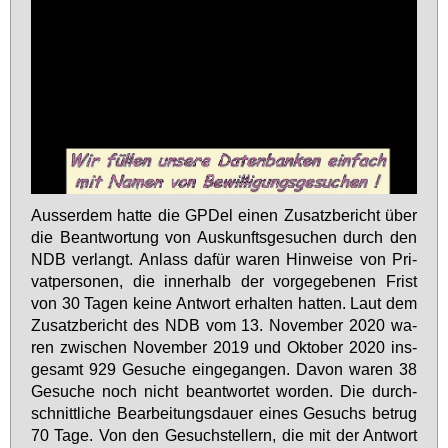
Aus­ser­dem hat­te die GPDel ei­nen Zu­satz­be­richt über
die Be­ant­wor­tung von Aus­kunfts­ge­su­chen durch den
NDB ver­langt. An­lass da­für wa­ren Hin­wei­se von Pri­
vat­per­so­nen, die in­ner­halb der vor­ge­ge­be­nen Frist
von 30 Ta­gen kei­ne Ant­wort er­hal­ten hat­ten. Laut dem
Zu­satz­be­richt des NDB vom 13. No­vem­ber 2020 wa­
ren zwi­schen No­vem­ber 2019 und Ok­to­ber 2020 ins­
ge­samt 929 Ge­su­che ein­ge­gan­gen. Da­von wa­ren 38
Ge­su­che noch nicht be­ant­wor­tet wor­den. Die durch­
schnitt­li­che Be­ar­bei­tungs­dau­er ei­nes Ge­suchs be­trug
70 Ta­ge. Von den Ge­such­stel­lern, die mit der Ant­wort