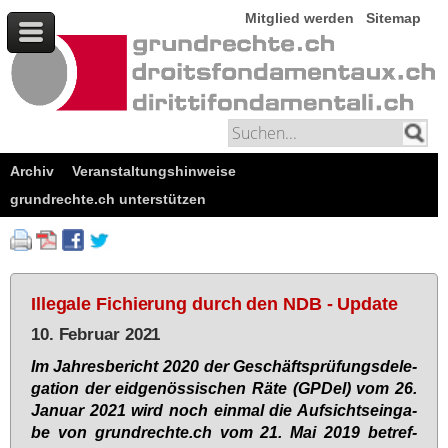
Mitglied werden
Sitemap
Archiv
Veranstaltungshinweise
grundrechte.ch unterstützen
Illegale Fichierung durch den NDB - Update
10. Februar 2021
Im Jah­res­be­richt 2020 der Ge­schäfts­prü­fungs­de­le­
ga­ti­on der eid­ge­nös­si­schen Rä­te (GPDel) vom 26.
Ja­nu­ar 2021 wird noch ein­mal die Auf­sichts­ein­ga­
be von grund­rech­te.ch vom 21. Mai 2019 be­tref­