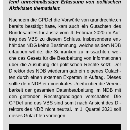
fend un­recht­mäs­si­ger Er­fas­sung von po­li­ti­schen
Ak­ti­vi­tä­ten the­ma­ti­siert.
Nach­dem die GPDel die Vor­wür­fe von grund­rech­te.ch
be­reits be­stä­tigt hat­te, kam auch ein Gut­ach­ten des
Bun­des­am­tes für Jus­tiz vom 4. Fe­bru­ar 2020 im Auf­
trag des VBS zu die­sem Schluss. Ins­be­son­de­re ent­
hält das NDG kei­ne Be­stim­mung, wel­che es dem NDB
er­lau­ben wür­de, die Schran­ken zu miss­ach­ten, wel­
che das Ge­setz für die Be­ar­bei­tung von In­for­ma­tio­nen
über die Aus­übung der po­li­ti­schen Rech­te setzt. Der
Di­rek­tor des NDB wie­der­um gab ein ei­ge­nes Gut­ach­
ten durch ei­nen ex­ter­nen Ex­per­ten in Auf­trag. Die­ses
soll­te dem NDB ein «neu­tra­les Ur­teil» über die Ver­ein­
bar­keit der ge­sam­ten Da­ten­be­ar­bei­tung im NDB mit
den gel­ten­den Rechts­grund­la­gen ver­schaf­fen. Die
GPDel und das VBS sind so­mit nach An­sicht des Di­
rek­tors des NDB nicht neu­tral. Im 1. Quar­tal 2021 soll
die­ses Gut­ach­ten vor­lie­gen.