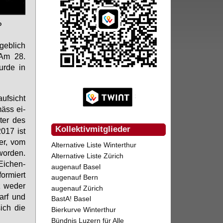
P
geb­lich
. Am 28.
ur­de in
uf­sicht
mäss ei­
­ter des
Kollektivmitglieder
017 ist
ner, vom
Alternative Liste Winterthur
wor­den.
Alternative Liste Zürich
Ei­chen­
augenauf Basel
or­miert
augenauf Bern
 we­der
augenauf Zürich
darf und
BastA! Basel
sich die
Bierkurve Winterthur
Bündnis Luzern für Alle