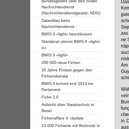
Bundesgesetz über den zivilen
Das 
Nachrichtendienst
Kom­
(Nachrichtendienstgesetz; NDG)
ga­l
sche
Datenklau beim
Nachrichtendienst
Sep
zes 
BWIS II «light» beschlossen
ne S
Ständerat stimmt BWIS II «light»
näpf
zu
auch
BWIS II «light»
nis­
200 000 neue Fichen
Am 1
20 Jahre Protest gegen den
Guy 
Fichenskandal
schi
BWIS II kommt erst 2013 ins
Wäh­
Parlament
«ein
Fiche 2.0
Bun­
Aufsicht über Staatsschutz in
fung
Basel
cher
Fichenaffäre II: Update
in D
13 000 Fichierte mit Wohnsitz in
aus