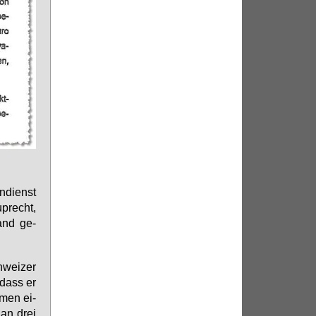
n­dienst
uprecht,
land ge­
hwei­zer
, dass er
­men ei­
l an drei