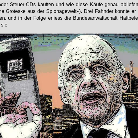
­der Steu­er-CDs kauf­ten und wie die­se Käu­fe ge­nau ab­lie­fen
ne Gro­tes­ke aus der Spio­na­ge­welt»). Drei Fahn­der konn­te er ide
ren, und in der Fol­ge er­liess die Bun­des­an­walt­schaft Haft­be­fe
sie.