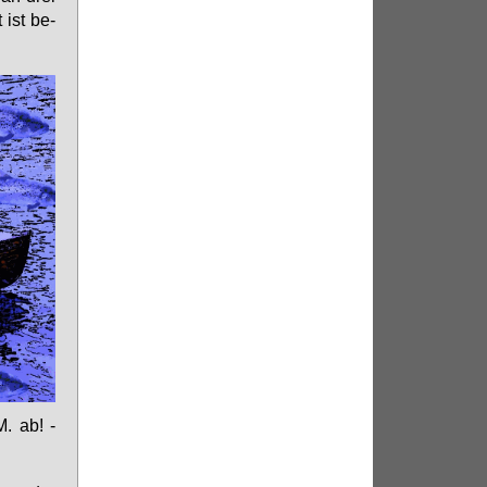
 ist be­
M. ab! -