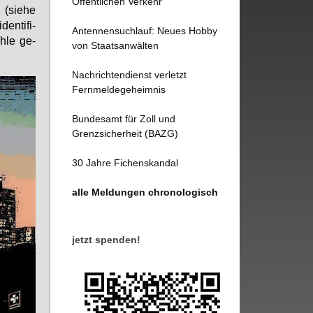
Öffentlichen Verkehr
 (sie­he
n­ti­fi­
Antennensuchlauf: Neues Hobby
h­le ge­
von Staatsanwälten
Nachrichtendienst verletzt
Fernmeldegeheimnis
Bundesamt für Zoll und
Grenzsicherheit (BAZG)
30 Jahre Fichenskandal
alle Meldungen chronologisch
jetzt spenden!