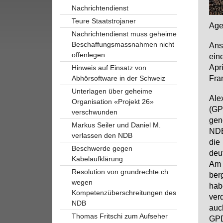
Nachrichtendienst
Teure Staatstrojaner
Agen
Nachrichtendienst muss geheime
Beschaffungsmassnahmen nicht
An­s
offenlegen
ei­n
Apr
Hinweis auf Einsatz von
Fran
Abhörsoftware in der Schweiz
Unterlagen über geheime
Alex
Organisation «Projekt 26»
(GPD
verschwunden
ge­n
Markus Seiler und Daniel M.
NDB
verlassen den NDB
die 
Beschwerde gegen
deut
Kabelaufklärung
Am 3
Resolution von grundrechte.ch
ber­
wegen
ha­
Kompetenzüberschreitungen des
ver­
NDB
auch
Thomas Fritschi zum Aufseher
GPDe