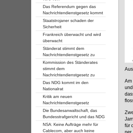
Das Referendum gegen das
Nachrichtendienstgesetz kommt
Staatstrojaner schaden der
Sicherheit
Frankreich überwacht und wird
überwacht
Ständerat stimmt dem
Nachrichtendienstgesetz zu
Kommission des Ständerates
Aus­
stimmt dem
Nachrichtendienstgesetz zu
Am 
Das NDG kommt im den
und 
Nationalrat
dass
Kritik am neuen
flos
Nachrichtendienstgesetz
Die Bundesanwaltschaft, das
Zwei
Bundesstrafgericht und das NDG
Ja­m
NSA: Keine Aufträge mehr für
für 
Cablecom, aber auch keine
ner 