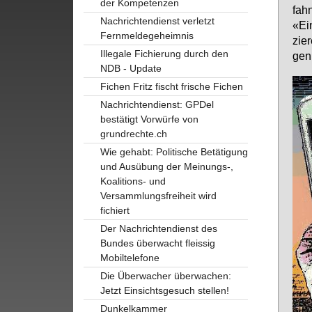
der Kompetenzen
fahn
Nachrichtendienst verletzt
«Ei­
Fernmeldegeheimnis
zie­
Illegale Fichierung durch den
gen 
NDB - Update
Fichen Fritz fischt frische Fichen
Nachrichtendienst: GPDel
bestätigt Vorwürfe von
grundrechte.ch
Wie gehabt: Politische Betätigung
und Ausübung der Meinungs-,
Koalitions- und
Versammlungsfreiheit wird
fichiert
Der Nachrichtendienst des
Bundes überwacht fleissig
Mobiltelefone
Die Überwacher überwachen:
Jetzt Einsichtsgesuch stellen!
Dunkelkammer