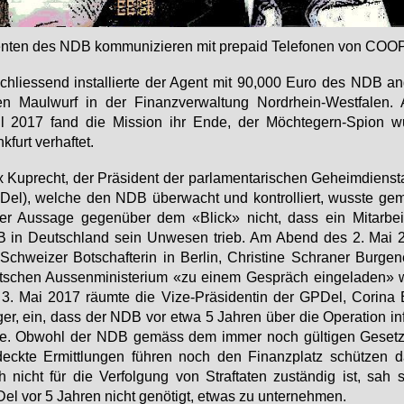
­ten des NDB kom­mu­ni­zie­ren mit pre­paid Te­le­fo­nen von CO­O
chlies­send in­stal­lier­te der Agent mit 90,000 Eu­ro des NDB an­
en Maul­wurf in der Fi­nanz­ver­wal­tung Nord­rhein-West­fa­len
il 2017 fand die Mis­si­on ihr En­de, der Möch­te­gern-Spi­on w
k­furt ver­haf­tet.
 Kuprecht, der Prä­si­dent der par­la­men­ta­ri­schen Ge­heim­dienst­a
el), wel­che den NDB über­wacht und kon­trol­liert, wuss­te ge­
er Aus­sa­ge ge­gen­über dem «Blick» nicht, dass ein Mit­ar­bei
 in Deutsch­land sein Un­we­sen trieb. Am Abend des 2. Mai 2
Schwei­zer Bot­schaf­te­rin in Ber­lin, Chris­ti­ne Schra­ner Bur­ge­
­schen Aus­sen­mi­nis­te­ri­um «zu ei­nem Ge­spräch ein­ge­la­den» 
. Mai 2017 räum­te die Vi­ze-Prä­si­den­tin der GPDel, Co­ri­na 
ger, ein, dass der NDB vor et­wa 5 Jah­ren über die Ope­ra­ti­on in­f
be. Ob­wohl der NDB ge­mäss dem im­mer noch gül­ti­gen Ge­setz
deck­te Er­mitt­lun­gen füh­ren noch den Fi­nanz­platz schüt­zen 
 nicht für die Ver­fol­gung von Straf­ta­ten zu­stän­dig ist, sah 
l vor 5 Jah­ren nicht ge­nö­tigt, et­was zu un­ter­neh­men.