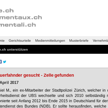
nte
Gerichtsurteile
Medienmitteilungen
Musterbriefe
Vernehml
.ch unterstützen
uerfahnder gesucht - Zelle gefunden
 April 2017
i­el M., ein ex-Mit­ar­bei­ter der Stadt­po­li­zei Zü­rich, wel­cher i
r­heits­dienst der UBS wech­sel­te und sich 2010 selb­stän­dig 
­nier­te seit An­fang 2012 bis En­de 2015 in Deutsch­land für d
­ten­dienst des Bun­des (NDB). Er soll­te her­aus­fin­den, wel­che 