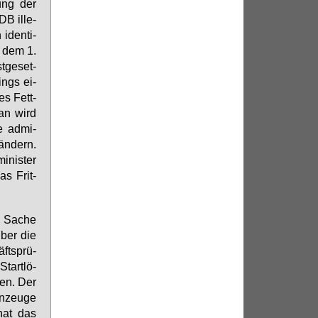
tung der
B il­le­
iden­ti­
b dem 1.
­ge­set­
dings ei­
es Fett­
­an wird
e ad­mi­
 än­dern.
­nis­ter
as Frit­
e Sa­che
über die
fts­prü­
tart­lö­
nen. Der
n­zeu­ge
hat das