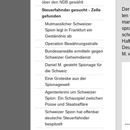
über den NDB gewählt
Der 
Steuerfahnder gesucht - Zelle
ten 
gefunden
mann
Mutmasslicher Schweizer
spr
Spion legt in Frankfurt ein
schr
Geständnis ab
Haft
Operation Bewährungsstrafe
Deu
Bundesanwälte ermitteln gegen
M. v
Schweizer Geheimdienst
Daniel M. gesteht Spionage für
die Schweiz
Eine Groteske aus der
Spionagewelt
Agentenkrimi um Schweizer
Spion: Ein Schauspiel zwischen
Posse und Staatsaffäre
Schweizer Spion hat offenbar
deutsche Steuerfahnder
bespitzelt