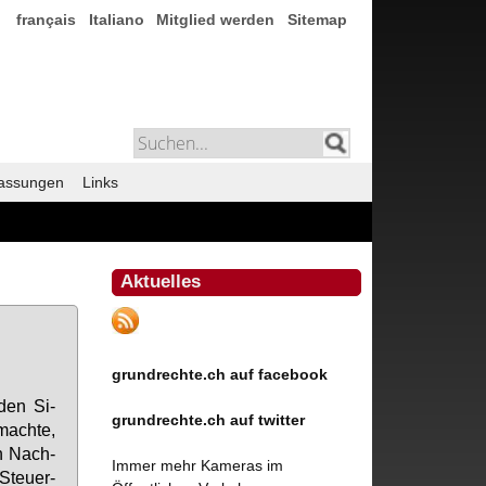
français
Italiano
Mitglied werden
Sitemap
assungen
Links
Aktuelles
grundrechte.ch auf facebook
n den Si­
grundrechte.ch auf twitter
mach­te,
en Nach­
Immer mehr Kameras im
Steu­er­