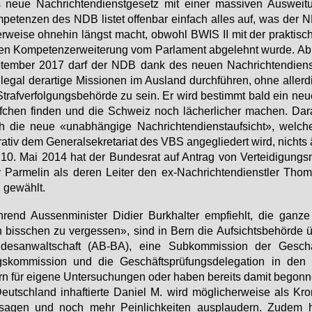
neue Nach­rich­ten­dienst­ge­setz mit ei­ner mas­si­ven Aus­wei­
pe­ten­zen des NDB lis­tet of­fen­bar ein­fach al­les auf, was der ND
er­wei­se oh­ne­hin längst macht, ob­wohl BWIS II mit der prak­tisch 
n Kom­pe­tenz­er­wei­te­rung vom Par­la­ment ab­ge­lehnt wur­de. A
­tem­ber 2017 darf der NDB dank des neu­en Nach­rich­ten­dienst
le­gal der­ar­ti­ge Mis­sio­nen im Aus­land durch­füh­ren, oh­ne al­ler­
traf­ver­fol­gungs­be­hör­de zu sein. Er wird be­stimmt bald ein neu­
­chen fin­den und die Schweiz noch lä­cher­li­cher ma­chen. Dar
 die neue «un­ab­hän­gi­ge Nach­rich­ten­dienst­auf­sicht», wel­ch
tra­tiv dem Ge­ne­ral­se­kre­ta­ri­at des VBS an­ge­glie­dert wird, nichts
0. Mai 2014 hat der Bun­des­rat auf An­trag von Ver­tei­di­gungs­mi
Par­me­lin als de­ren Lei­ter den ex-Nach­rich­ten­dienst­ler Tho­m
 ge­wählt.
rend Aus­sen­mi­nis­ter Di­dier Burk­hal­ter emp­fiehlt, die gan­z
 biss­chen zu ver­ges­sen», sind in Bern die Auf­sichts­be­hör­de 
des­an­walt­schaft (AB-BA), ei­ne Sub­kom­mis­si­on der Ge­schä
s­kom­mis­si­on und die Ge­schäfts­prü­fungs­de­le­ga­ti­on in den S
n für ei­ge­ne Un­ter­su­chun­gen oder ha­ben be­reits da­mit be­gon­
eutsch­land in­haf­tier­te Da­ni­el M. wird mög­li­cher­wei­se als Kro
­sa­gen und noch mehr Pein­lich­kei­ten aus­plau­dern. Zu­dem 