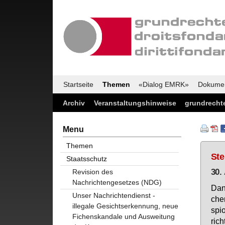
Startseite
Themen
«Dialog EMRK»
Dokume
Archiv
Veranstaltungshinweise
grundrechte
Menu
Themen
Ste
Staatsschutz
30.
Revision des
Nachrichtengesetzes (NDG)
Da­n
Unser Nachrichtendienst -
che
illegale Gesichtserkennung, neue
spio
Fichenskandale und Ausweitung
rich