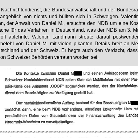
Nach­rich­ten­dienst, die Bun­des­an­walt­schaft und der Bun­des­r
an­geb­lich von nichts und hüll­ten sich in Schwei­gen. Va­len­t
, der An­walt von Da­ni­el M., er­such­te den NDB um ei­ne Kos­
a­che für das Ver­fah­ren in Deutsch­land, was der NDB am 3. M
off ab­lehn­te. Va­len­tin Land­mann streu­te dar­auf post­wen­
­be­fehl von Da­ni­el M. mit vie­len pi­kan­ten De­tails breit an Me­
tsch­land und der Schweiz. Er heg­te auch den Ver­dacht, dass 
on Schwei­zer Be­hör­den ver­ra­ten wor­den sei.