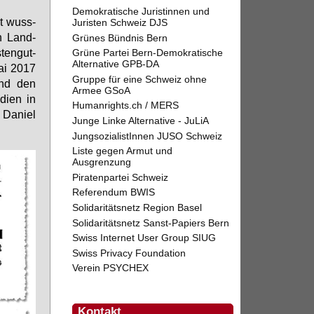
Demokratische Juristinnen und
at wuss­
Juristen Schweiz DJS
in Land­
Grünes Bündnis Bern
ten­gut­
Grüne Partei Bern-Demokratische
Alternative GPB-DA
ai 2017
Gruppe für eine Schweiz ohne
dend den
Armee GSoA
di­en in
Humanrights.ch / MERS
Da­ni­el
Junge Linke Alternative - JuLiA
JungsozialistInnen JUSO Schweiz
Liste gegen Armut und
Ausgrenzung
Piratenpartei Schweiz
Referendum BWIS
Solidaritätsnetz Region Basel
Solidaritätsnetz Sanst-Papiers Bern
Swiss Internet User Group SIUG
Swiss Privacy Foundation
Verein PSYCHEX
Kontakt