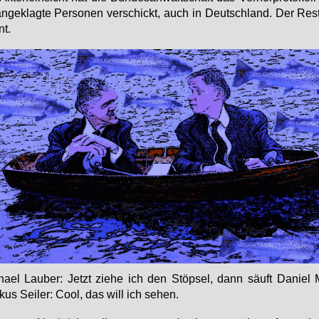
an­ge­klag­te Per­so­nen ver­schickt, auch in Deutsch­land. Der Rest
nt.
ha­el Lau­ber: Jetzt zie­he ich den Stöp­sel, dann säuft Da­ni­el 
kus Sei­ler: Cool, das will ich se­hen.