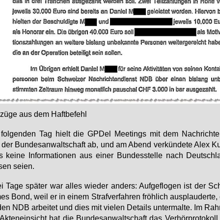
zü­ge aus dem Haft­be­fehl
fol­gen­den Tag hielt die GPDel Mee­tings mit dem Nach­rich­te
der Bun­des­an­walt­schaft ab, und am Abend ver­kün­de­te Alex K
 kei­ne In­for­ma­tio­nen aus ei­ner Bun­des­stel­le nach Deutsch­
­sen sei­en.
 Ta­ge spä­ter war al­les wie­der an­ders: Auf­ge­flo­gen ist der Sc
es Bond, weil er in ei­nem Straf­ver­fah­ren fröh­lich aus­plau­der­te
den NDB ar­bei­tet und dies mit vie­len De­tails un­ter­mal­te. Im Rah
Ak­ten­ein­sicht hat die Bun­des­an­walt­schaft das Ver­hör­pro­to­kol