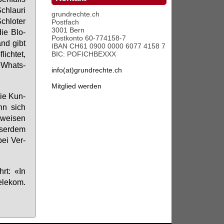
Schlau­ri
grundrechte.ch
chlo­ter
Postfach
3001 Bern
die Blo­
Postkonto 60-774158-7
and gibt
IBAN CH61 0900 0000 6077 4158 7
ich­tet,
BIC: POFICHBEXXX
d Whats­
info(at)grundrechte.ch
Mitglied werden
die Kun­
enn sich
­wei­sen
­ser­dem
bei Ver­
hrt: «In
­le­kom.