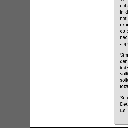
un­b
in d
hat 
cka­
es s
nach
app 
Si­m
den 
trot
soll
soll
let­
Schl
Deut
Es i