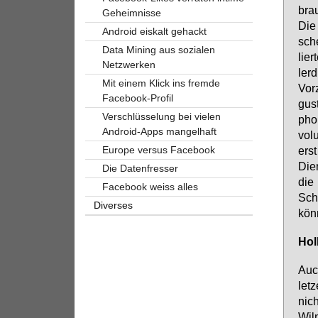
brau
Geheimnisse
Die 
Android eiskalt gehackt
sche
Data Mining aus sozialen
lier
Netzwerken
ler­
Mit einem Klick ins fremde
Vor­
Facebook-Profil
gust
Verschlüsselung bei vielen
pho­
Android-Apps mangelhaft
vo­l
Europe versus Facebook
erst
Dien
Die Datenfresser
die 
Facebook weiss alles
Schl
Diverses
könn
Hol­
Auch
let
nich
Wil­