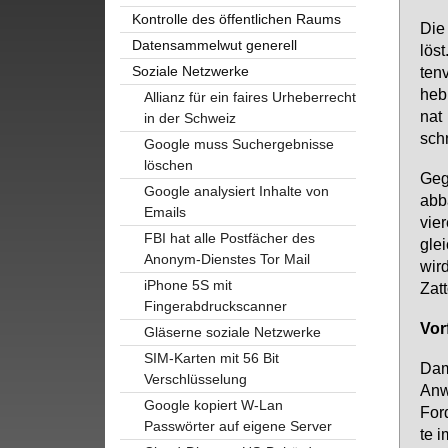
Kontrolle des öffentlichen Raums
Die 
Datensammelwut generell
löst
Soziale Netzwerke
ten­
heb­
Allianz für ein faires Urheberrecht
nat 
in der Schweiz
schn
Google muss Suchergebnisse
löschen
Ge­g
Google analysiert Inhalte von
ab­b
Emails
vie­
FBI hat alle Postfächer des
glei
Anonym-Dienstes Tor Mail
wird
iPhone 5S mit
Zat­
Fingerabdruckscanner
Vor­
Gläserne soziale Netzwerke
SIM-Karten mit 56 Bit
Da­m
Verschlüsselung
An­w
Google kopiert W-Lan
For­
Passwörter auf eigene Server
te i