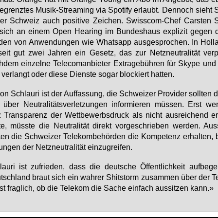
e­grenz­tes Mu­sik-Strea­m­ing via Spo­ti­fy er­laubt. Den­noch sieht 
er Schweiz auch po­si­ti­ve Zei­chen. Swiss­com-Chef Cars­ten S
sich an ei­nem Open Hea­ring im Bun­des­haus ex­pli­zit ge­gen 
den von An­wen­dun­gen wie Whats­app aus­ge­spro­chen. In Hol­l
eit gut zwei Jah­ren ein Ge­setz, das zur Netz­neu­tra­li­tät ver­pfl
­dem ein­zel­ne Tel­e­com­an­bie­ter Ex­tra­ge­büh­ren für Sky­pe un
ver­langt oder die­se Diens­te so­gar blo­ckiert hat­ten.
on Schlau­ri ist der Auf­fas­sung, die Schwei­zer Pro­vi­der soll­ten 
über Neu­tra­li­täts­ver­let­zun­gen in­for­mie­ren müs­sen. Erst w
z Trans­pa­renz der Wett­be­werbs­druck als nicht aus­rei­chend er
­te, müss­te die Neu­tra­li­tät di­rekt vor­ge­schrie­ben wer­den. Aus
­ten die Schwei­zer Te­le­kom­be­hör­den die Kom­pe­tenz er­hal­ten, 
zun­gen der Netz­neu­tra­li­tät ein­zu­grei­fen.
au­ri ist zu­frie­den, dass die deut­sche Öf­fent­lich­keit auf­be­ge
sch­land braut sich ein wah­rer Shits­torm zu­sam­men über der Te
st frag­lich, ob die Te­le­kom die Sa­che ein­fach aus­sit­zen kann.»