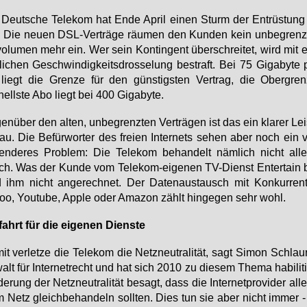
Deut­sche Te­le­kom hat En­de April ei­nen Sturm der Ent­rüs­tung
. Die neu­en DSL-Ver­trä­ge räu­men den Kun­den kein un­be­grenz
vo­lu­men mehr ein. Wer sein Kon­tin­gent über­schrei­tet, wird mit ei
li­chen Ge­schwin­dig­keits­dros­se­lung be­straft. Bei 75 Gi­ga­byte
liegt die Gren­ze für den güns­tigs­ten Ver­trag, die Ober­gren
ells­te Abo liegt bei 400 Gi­ga­byte.
en­über den al­ten, un­be­grenz­ten Ver­trä­gen ist das ein kla­rer Le
au. Die Be­für­wor­ter des frei­en In­ter­nets se­hen aber noch ein v
ren­de­res Pro­blem: Die Te­le­kom be­han­delt näm­lich nicht al­l
ch. Was der Kun­de vom Te­le­kom-ei­ge­nen TV-Dienst En­ter­tain b
 ihm nicht an­ge­rech­net. Der Da­ten­aus­tausch mit Kon­kur­ren
too, Youtube, App­le oder Ama­zon zählt hin­ge­gen sehr wohl.
fahrt für die ei­ge­nen Diens­te
it ver­let­ze die Te­le­kom die Netz­neu­tra­li­tät, sagt Si­mon Schlau­r
alt für In­ter­net­recht und hat sich 2010 zu die­sem The­ma ha­bi­li­t
de­rung der Netz­neu­tra­li­tät be­sagt, dass die In­ter­net­pro­vi­der al­
m Netz gleich­be­han­deln soll­ten. Dies tun sie aber nicht im­mer - 