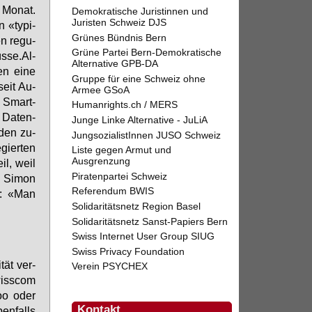
 Mo­nat.
Demokratische Juristinnen und
Juristen Schweiz DJS
n «ty­pi­
Grünes Bündnis Bern
en re­gu­
Grüne Partei Bern-Demokratische
üs­se.Al­
Alternative GPB-DA
en ei­ne
Gruppe für eine Schweiz ohne
 seit Au­
Armee GSoA
m Smart­
Humanrights.ch / MERS
 Da­ten­
Junge Linke Alternative - JuLiA
­den zu­
JungsozialistInnen JUSO Schweiz
gier­ten
Liste gegen Armut und
Ausgrenzung
il, weil
Piratenpartei Schweiz
t Si­mon
Referendum BWIS
ft: «Man
Solidaritätsnetz Region Basel
Solidaritätsnetz Sanst-Papiers Bern
Swiss Internet User Group SIUG
Swiss Privacy Foundation
tät ver­
Verein PSYCHEX
iss­com
too oder
Kontakt
en­falls