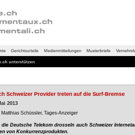
nte
Gerichtsurteile
Medienmitteilungen
Musterbriefe
Vernehml
.ch unterstützen
h Schweizer Provider treten auf die Surf-Bremse
Mai 2013
Mat­thi­as Schüs­s­ler, Ta­ges-An­zei­ger
die Deut­sche Te­le­kom dros­seln auch Schwei­zer In­ter­net­an
en von Kon­kur­renz­pro­duk­ten.