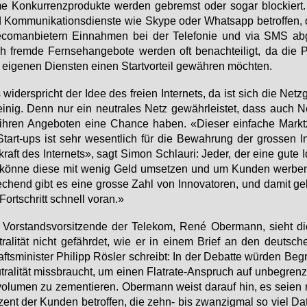
e Kon­kur­renz­pro­duk­te wer­den ge­bremst oder so­gar blo­ckiert.
 Kom­mu­ni­ka­ti­ons­diens­te wie Sky­pe oder Whats­app be­trof­fen,
e­com­an­bie­tern Ein­nah­men bei der Te­le­fo­nie und via SMS ab­
 frem­de Fern­seh­an­ge­bo­te wer­den oft be­nach­tei­ligt, da die Pr
ei­ge­nen Diens­ten ei­nen Start­vor­teil ge­wäh­ren möch­ten.
wi­der­spricht der Idee des frei­en In­ter­nets, da ist sich die Netz­
i­nig. Denn nur ein neu­tra­les Netz ge­währ­leis­tet, dass auch Ne
ih­ren An­ge­bo­ten ei­ne Chan­ce ha­ben. «Die­ser ein­fa­che Markt
Start-ups ist sehr we­sent­lich für die Be­wah­rung der gros­sen In­n
kraft des In­ter­nets», sagt Si­mon Schlau­ri: Je­der, der ei­ne gu­te
 kön­ne die­se mit we­nig Geld um­set­zen und um Kun­den wer­be
­chend gibt es ei­ne gros­se Zahl von In­no­va­to­ren, und da­mit g
Fort­schritt schnell vor­an.»
Vor­stands­vor­sit­zen­de der Te­le­kom, René Ober­mann, sieht d
tra­li­tät nicht ge­fähr­det, wie er in ei­nem Brief an den deut­sch
fts­mi­nis­ter Phil­ipp Rös­ler schreibt: In der De­bat­te wür­den Be­gr
tra­li­tät miss­braucht, um ei­nen Flat­rate-An­spruch auf un­be­grenz
vo­lu­men zu ze­men­tie­ren. Ober­mann weist dar­auf hin, es sei­en 
zent der Kun­den be­trof­fen, die zehn- bis zwan­zig­mal so viel Da­