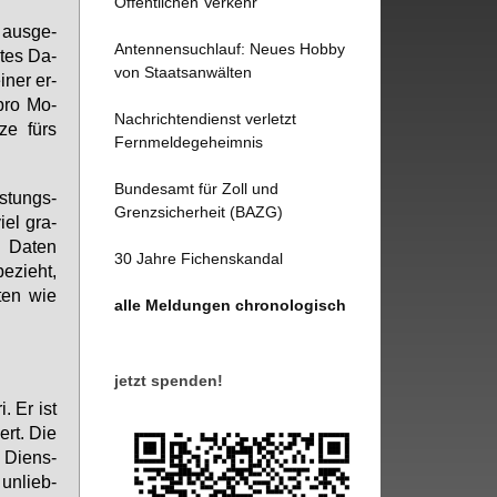
Öffentlichen Verkehr
 aus­ge­
Antennensuchlauf: Neues Hobby
­tes Da­
von Staatsanwälten
­ner er­
 pro Mo­
Nachrichtendienst verletzt
­ze fürs
Fernmeldegeheimnis
Bundesamt für Zoll und
is­tungs­
Grenzsicherheit (BAZG)
iel gra­
e Da­ten
30 Jahre Fichenskandal
e­zieht,
­ten wie
alle Meldungen chronologisch
jetzt spenden!
i. Er ist
iert. Die
le Diens­
un­lieb­