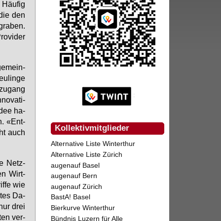
 Häu­fig
 die den
gra­ben.
o­vi­der
ge­mein­
u­lin­ge
­zu­gang
o­va­ti­
 Idee ha­
n. «Ent­
Kollektivmitglieder
eht auch
Alternative Liste Winterthur
Alternative Liste Zürich
ie Netz­
augenauf Basel
en Wirt­
augenauf Bern
if­fe wie
augenauf Zürich
­tes Da­
BastA! Basel
nur drei
Bierkurve Winterthur
ten ver­
Bündnis Luzern für Alle