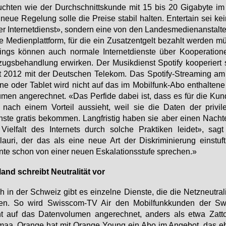
ch­ten wie der Durch­schnitts­kun­de mit 15 bis 20 Gi­ga­byte im
neue Re­ge­lung sol­le die Prei­se sta­bil hal­ten. En­ter­tain sei kei
r In­ter­net­dienst», son­dern ei­ne von den Lan­des­me­di­en­an­stal­t
­te Me­di­en­platt­form, für die ein Zu­satz­ent­gelt be­zahlt wer­den m
dings kön­nen auch nor­ma­le In­ter­net­diens­te über Ko­ope­ra­tio­n
zugs­be­hand­lung er­wir­ken. Der Mu­sik­dienst Spo­ti­fy ko­ope­riert
 2012 mit der Deut­schen Te­le­kom. Das Spo­ti­fy-Strea­m­ing a
ne oder Ta­blet wird nicht auf das im Mo­bil­funk-Abo ent­hal­te­ne
u­men an­ge­rech­net. «Das Per­fi­de da­bei ist, dass es für die Kun
 nach ei­nem Vor­teil aus­sieht, weil sie die Da­ten der pri­vi­le­
s­te gra­tis be­kom­men. Lang­fris­tig ha­ben sie aber ei­nen Nach­te
Viel­falt des In­ter­nets durch sol­che Prak­ti­ken lei­det», sag
au­ri, der das als ei­ne neue Art der Dis­kri­mi­nie­rung ein­stu
­te schon von ei­ner neu­en Es­ka­la­ti­ons­stu­fe spre­chen.»
land schreibt Neu­tra­li­tät vor
 in der Schweiz gibt es ein­zel­ne Diens­te, die die Netz­neu­tra­li­
­zen. So wird Swiss­com-TV Air den Mo­bil­funk­kun­den der Sw
t auf das Da­ten­vo­lu­men an­ge­rech­net, an­ders als et­wa Zat­
maa. Oran­ge hat mit Oran­ge Young ein Abo im An­ge­bot, das eb