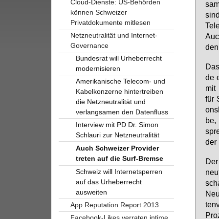
Cloud-Dienste: US-Behörden
sa­m
können Schweizer
sind
Privatdokumente mitlesen
Tel­
Netzneutralität und Internet-
Auch
Governance
den 
Bundesrat will Urheberrecht
Das 
modernisieren
de e
Amerikanische Telecom- und
mit 
Kabelkonzerne hintertreiben
für 
die Netzneutralität und
ons­
verlangsamen den Datenfluss
be,
Interview mit PD Dr. Simon
spre
Schlauri zur Netzneutralität
der 
Auch Schweizer Provider
treten auf die Surf-Bremse
Der 
Schweiz will Internetsperren
neu­
auf das Urheberrecht
scha
ausweiten
Neu­
ten­
App Reputation Report 2013
Pro­
Facebook-Likes verraten intime