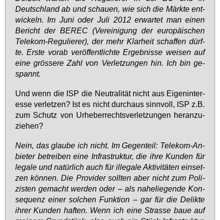
Deutsch­land ab und schau­en, wie sich die Märk­te ent­
wi­ckeln. Im Ju­ni oder Ju­li 2012 er­war­tet man ei­nen
Be­richt der BE­REC (Ver­ei­ni­gung der eu­ro­päi­schen
Te­le­kom-Re­gu­lie­rer), der mehr Klar­heit schaf­fen dürf­
te. Ers­te vor­ab ver­öf­fent­lich­te Er­geb­nis­se wei­sen auf
ei­ne grös­se­re Zahl von Ver­let­zun­gen hin. Ich bin ge­
spannt.
Und wenn die ISP die Neu­tra­li­tät nicht aus Ei­gen­in­ter­
es­se ver­let­zen? Ist es nicht durch­aus sinn­voll, ISP z.B.
zum Schutz von Ur­he­ber­rechts­ver­let­zun­gen her­an­zu­
zie­hen?
Nein, das glau­be ich nicht. Im Ge­gen­teil: Te­le­kom-An­
bie­ter be­trei­ben ei­ne In­fra­struk­tur, die ih­re Kun­den für
le­ga­le und na­tür­lich auch für il­le­ga­le Ak­ti­vi­tä­ten ein­set­
zen kön­nen. Die Pro­vi­der soll­ten aber nicht zum Po­li­
zis­ten ge­macht wer­den oder – als na­he­lie­gen­de Kon­
se­quenz ei­ner sol­chen Funk­ti­on – gar für die De­lik­te
ih­rer Kun­den haf­ten. Wenn ich ei­ne Stras­se baue auf