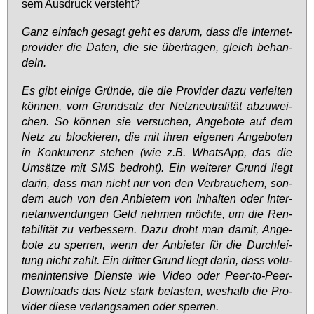
sem Aus­druck ver­steht?
Ganz ein­fach ge­sagt geht es dar­um, dass die In­ter­net­
pro­vi­der die Da­ten, die sie über­tra­gen, gleich be­han­
deln.
Es gibt ei­ni­ge Grün­de, die die Pro­vi­der da­zu ver­lei­ten
kön­nen, vom Grund­satz der Netz­neu­tra­li­tät ab­zu­wei­
chen. So kön­nen sie ver­su­chen, An­ge­bo­te auf dem
Netz zu blo­ckie­ren, die mit ih­ren ei­ge­nen An­ge­bo­ten
in Kon­kur­renz ste­hen (wie z.B. Whats­App, das die
Um­sät­ze mit SMS be­droht). Ein wei­te­rer Grund liegt
dar­in, dass man nicht nur von den Ver­brau­chern, son­
dern auch von den An­bie­tern von In­hal­ten oder In­ter­
net­an­wen­dun­gen Geld neh­men möch­te, um die Ren­
ta­bi­li­tät zu ver­bes­sern. Da­zu droht man da­mit, An­ge­
bo­te zu sper­ren, wenn der An­bie­ter für die Durch­lei­
tung nicht zahlt. Ein drit­ter Grund liegt dar­in, dass vo­lu­
men­in­ten­si­ve Diens­te wie Vi­deo oder Peer-to-Peer-
Down­loads das Netz stark be­las­ten, wes­halb die Pro­
vi­der die­se ver­lang­sa­men oder sper­ren.