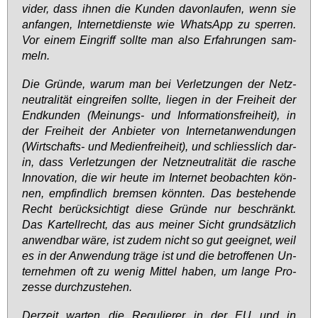
vi­der, dass ih­nen die Kun­den da­von­lau­fen, wenn sie
an­fan­gen, In­ter­net­diens­te wie Whats­App zu sper­ren.
Vor ei­nem Ein­griff soll­te man al­so Er­fah­run­gen sam­
meln.
Die Grün­de, war­um man bei Ver­let­zun­gen der Netz­
neu­tra­li­tät ein­grei­fen soll­te, lie­gen in der Frei­heit der
End­kun­den (Mei­nungs- und In­for­ma­ti­ons­frei­heit), in
der Frei­heit der An­bie­ter von In­ter­net­an­wen­dun­gen
(Wirt­schafts- und Me­di­en­frei­heit), und schliess­lich dar­
in, dass Ver­let­zun­gen der Netz­neu­tra­li­tät die ra­sche
In­no­va­ti­on, die wir heu­te im In­ter­net be­ob­ach­ten kön­
nen, emp­find­lich brem­sen könn­ten. Das be­ste­hen­de
Recht be­rück­sich­tigt die­se Grün­de nur be­schränkt.
Das Kar­tell­recht, das aus mei­ner Sicht grund­sätz­lich
an­wend­bar wä­re, ist zu­dem nicht so gut ge­eig­net, weil
es in der An­wen­dung trä­ge ist und die be­trof­fe­nen Un­
ter­neh­men oft zu we­nig Mit­tel ha­ben, um lan­ge Pro­
zes­se durch­zu­ste­hen.
Der­zeit war­ten die Re­gu­lie­rer in der EU und in