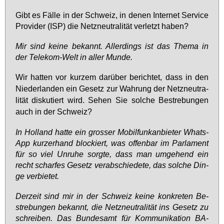
Gibt es Fäl­le in der Schweiz, in de­nen In­ter­net Ser­vice
Pro­vi­der (ISP) die Netz­neu­tra­li­tät ver­letzt ha­ben?
Mir sind kei­ne be­kannt. Al­ler­dings ist das The­ma in
der Te­le­kom-Welt in al­ler Mun­de.
Wir hat­ten vor kur­zem dar­über be­rich­tet, dass in den
Nie­der­lan­den ein Ge­setz zur Wah­rung der Netz­neu­tra­
li­tät dis­ku­tiert wird. Se­hen Sie sol­che Be­stre­bun­gen
auch in der Schweiz?
In Hol­land hat­te ein gros­ser Mo­bil­funk­an­bie­ter Whats­
App kur­zer­hand blo­ckiert, was of­fen­bar im Par­la­ment
für so viel Un­ru­he sorg­te, dass man um­ge­hend ein
recht schar­fes Ge­setz ver­ab­schie­de­te, das sol­che Din­
ge ver­bie­tet.
Der­zeit sind mir in der Schweiz kei­ne kon­kre­ten Be­
stre­bun­gen be­kannt, die Netz­neu­tra­li­tät ins Ge­setz zu
schrei­ben. Das Bun­des­amt für Kom­mu­ni­ka­ti­on BA­