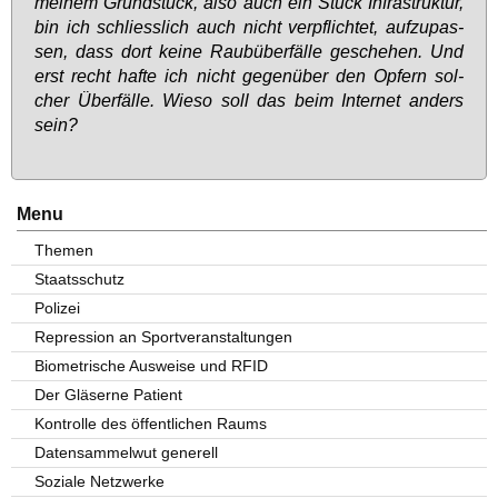
mei­nem Grund­stück, al­so auch ein Stück In­fra­struk­tur,
bin ich schliess­lich auch nicht ver­pflich­tet, auf­zu­pas­
sen, dass dort kei­ne Raub­über­fäl­le ge­sche­hen. Und
erst recht haf­te ich nicht ge­gen­über den Op­fern sol­
cher Über­fäl­le. Wie­so soll das beim In­ter­net an­ders
sein?
Menu
Themen
Staatsschutz
Polizei
Repression an Sportveranstaltungen
Biometrische Ausweise und RFID
Der Gläserne Patient
Kontrolle des öffentlichen Raums
Datensammelwut generell
Soziale Netzwerke