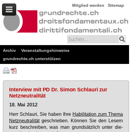
Mitglied werden
Sitemap
Archiv
Veranstaltungshinweise
grundrechte.ch unterstützen
Interview mit PD Dr. Simon Schlauri zur
Netzneutralität
18. Mai 2012
Herr Schlau­ri, Sie ha­ben Ih­re
Ha­bi­li­ta­ti­on zum The­ma
Netz­neu­tra­li­tät
ge­schrie­ben. Kön­nen Sie den Le­sern
kurz be­schrei­ben, was man grund­sätz­lich un­ter die­