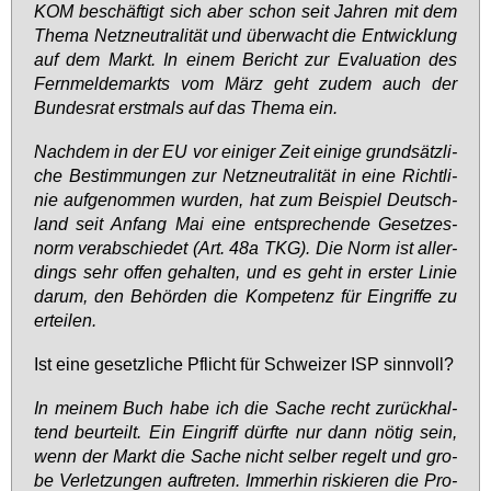
KOM be­schäf­tigt sich aber schon seit Jah­ren mit dem
The­ma Netz­neu­tra­li­tät und über­wacht die Ent­wick­lung
auf dem Markt. In ei­nem Be­richt zur Eva­lua­ti­on des
Fern­mel­de­markts vom März geht zu­dem auch der
Bun­des­rat erst­mals auf das The­ma ein.
Nach­dem in der EU vor ei­ni­ger Zeit ei­ni­ge grund­sätz­li­
che Be­stim­mun­gen zur Netz­neu­tra­li­tät in ei­ne Richt­li­
nie auf­ge­nom­men wur­den, hat zum Bei­spiel Deutsch­
land seit An­fang Mai ei­ne ent­spre­chen­de Ge­set­zes­
norm ver­ab­schie­det (Art. 48a TKG). Die Norm ist al­ler­
dings sehr of­fen ge­hal­ten, und es geht in ers­ter Li­nie
dar­um, den Be­hör­den die Kom­pe­tenz für Ein­grif­fe zu
er­tei­len.
Ist ei­ne ge­setz­li­che Pflicht für Schwei­zer ISP sinn­voll?
In mei­nem Buch ha­be ich die Sa­che recht zu­rück­hal­
tend be­ur­teilt. Ein Ein­griff dürf­te nur dann nö­tig sein,
wenn der Markt die Sa­che nicht sel­ber re­gelt und gro­
be Ver­let­zun­gen auf­tre­ten. Im­mer­hin ris­kie­ren die Pro­