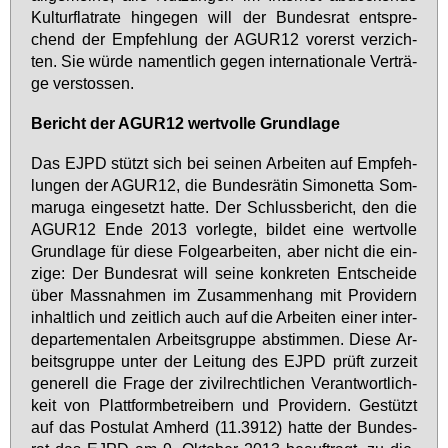
Kul­tur­flat­rate hin­ge­gen will der Bun­des­rat ent­spre­
chend der Emp­feh­lung der AGUR12 vor­erst ver­zich­
ten. Sie wür­de na­ment­lich ge­gen in­ter­na­tio­na­le Ver­trä­
ge ver­stos­sen.
Be­richt der AGUR12 wert­vol­le Grund­la­ge
Das EJPD stützt sich bei sei­nen Ar­bei­ten auf Emp­feh­
lun­gen der AGUR12, die Bun­des­rä­tin Si­mo­net­ta Som­
maru­ga ein­ge­setzt hat­te. Der Schluss­be­richt, den die
AGUR12 En­de 2013 vor­leg­te, bil­det ei­ne wert­vol­le
Grund­la­ge für die­se Fol­ge­ar­bei­ten, aber nicht die ein­
zi­ge: Der Bun­des­rat will sei­ne kon­kre­ten Ent­schei­de
über Mass­nah­men im Zu­sam­men­hang mit Pro­vi­dern
in­halt­lich und zeit­lich auch auf die Ar­bei­ten ei­ner in­ter­
de­par­te­men­ta­len Ar­beits­grup­pe ab­stim­men. Die­se Ar­
beits­grup­pe un­ter der Lei­tung des EJPD prüft zur­zeit
ge­ne­rell die Fra­ge der zi­vil­recht­li­chen Ver­ant­wort­lich­
keit von Platt­form­be­trei­bern und Pro­vi­dern. Ge­stützt
auf das Pos­tu­lat Am­herd (11.3912) hat­te der Bun­des­