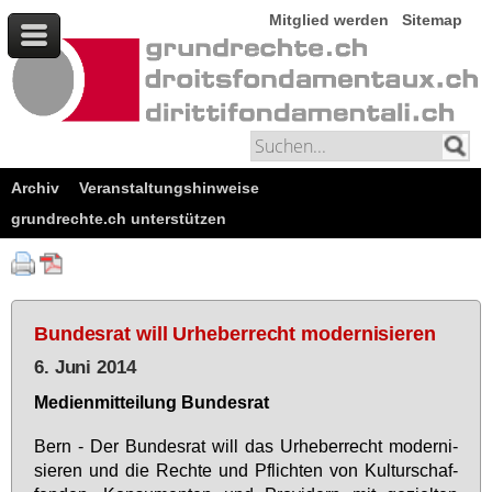
Mitglied werden
Sitemap
Archiv
Veranstaltungshinweise
grundrechte.ch unterstützen
Bundesrat will Urheberrecht modernisieren
6. Juni 2014
Me­di­en­mit­tei­lung Bun­des­rat
Bern - Der Bun­des­rat will das Ur­he­ber­recht mo­der­ni­
sie­ren und die Rech­te und Pflich­ten von Kul­tur­schaf­