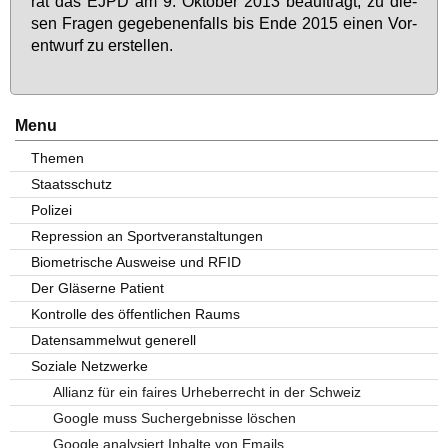
rat das EJPD am 9. Ok­to­ber 2013 be­auf­tragt, zu die­
sen Fra­gen ge­ge­be­nen­falls bis En­de 2015 ei­nen Vor­
ent­wurf zu er­stel­len.
Menu
Themen
Staatsschutz
Polizei
Repression an Sportveranstaltungen
Biometrische Ausweise und RFID
Der Gläserne Patient
Kontrolle des öffentlichen Raums
Datensammelwut generell
Soziale Netzwerke
Allianz für ein faires Urheberrecht in der Schweiz
Google muss Suchergebnisse löschen
Google analysiert Inhalte von Emails