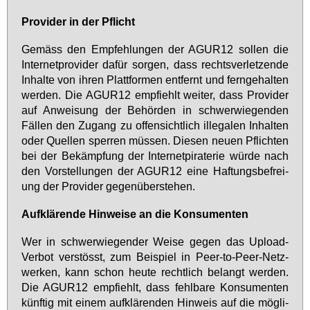
Pro­vi­der in der Pflicht
Ge­mäss den Emp­feh­lun­gen der AGUR12 sol­len die
In­ter­net­pro­vi­der da­für sor­gen, dass rechts­ver­let­zen­de
In­hal­te von ih­ren Platt­for­men ent­fernt und fern­ge­hal­ten
wer­den. Die AGUR12 emp­fiehlt wei­ter, dass Pro­vi­der
auf An­wei­sung der Be­hör­den in schwer­wie­gen­den
Fäl­len den Zu­gang zu of­fen­sicht­lich il­le­ga­len In­hal­ten
oder Quel­len sper­ren müs­sen. Die­sen neu­en Pflich­ten
bei der Be­kämp­fung der In­ter­net­pi­ra­te­rie wür­de nach
den Vor­stel­lun­gen der AGUR12 ei­ne Haf­tungs­be­frei­
ung der Pro­vi­der ge­gen­über­ste­hen.
Auf­klä­ren­de Hin­wei­se an die Kon­su­men­ten
Wer in schwer­wie­gen­der Wei­se ge­gen das Upload-
Ver­bot ver­stösst, zum Bei­spiel in Peer-to-Peer-Netz­
wer­ken, kann schon heu­te recht­lich be­langt wer­den.
Die AGUR12 emp­fiehlt, dass fehl­ba­re Kon­su­men­ten
künf­tig mit ei­nem auf­klä­ren­den Hin­weis auf die mög­li­