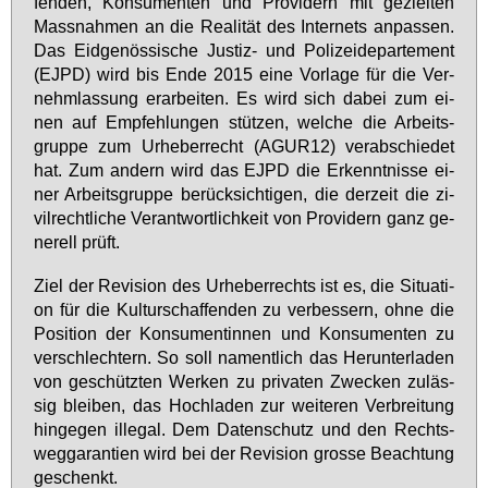
fen­den, Kon­su­men­ten und Pro­vi­dern mit ge­ziel­ten
Mass­nah­men an die Rea­li­tät des In­ter­nets an­pas­sen.
Das Eid­ge­nös­si­sche Jus­tiz- und Po­li­zei­de­par­te­ment
(EJPD) wird bis En­de 2015 ei­ne Vor­la­ge für die Ver­
nehm­las­sung er­ar­bei­ten. Es wird sich da­bei zum ei­
nen auf Emp­feh­lun­gen stüt­zen, wel­che die Ar­beits­
grup­pe zum Ur­he­ber­recht (AGUR12) ver­ab­schie­det
hat. Zum an­dern wird das EJPD die Er­kennt­nis­se ei­
ner Ar­beits­grup­pe be­rück­sich­ti­gen, die der­zeit die zi­
vil­recht­li­che Ver­ant­wort­lich­keit von Pro­vi­dern ganz ge­
ne­rell prüft.
Ziel der Re­vi­si­on des Ur­he­ber­rechts ist es, die Si­tua­ti­
on für die Kul­tur­schaf­fen­den zu ver­bes­sern, oh­ne die
Po­si­ti­on der Kon­su­men­tin­nen und Kon­su­men­ten zu
ver­schlech­tern. So soll na­ment­lich das Her­un­ter­la­den
von ge­schütz­ten Wer­ken zu pri­va­ten Zwe­cken zu­läs­
sig blei­ben, das Hoch­la­den zur wei­te­ren Ver­brei­tung
hin­ge­gen il­le­gal. Dem Da­ten­schutz und den Rechts­
weg­ga­ran­ti­en wird bei der Re­vi­si­on gros­se Be­ach­tung
ge­schenkt.