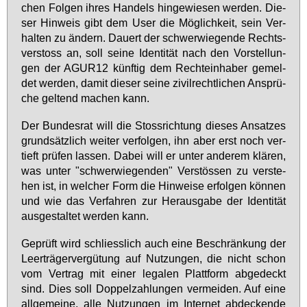
chen Fol­gen ih­res Han­dels hin­ge­wie­sen wer­den. Die­
ser Hin­weis gibt dem User die Mög­lich­keit, sein Ver­
hal­ten zu än­dern. Dau­ert der schwer­wie­gen­de Rechts­
ver­stoss an, soll sei­ne Iden­ti­tät nach den Vor­stel­lun­
gen der AGUR12 künf­tig dem Rech­te­inha­ber ge­mel­
det wer­den, da­mit die­ser sei­ne zi­vil­recht­li­chen An­sprü­
che gel­tend ma­chen kann.
Der Bun­des­rat will die Stoss­rich­tung die­ses An­sat­zes
grund­sätz­lich wei­ter ver­fol­gen, ihn aber erst noch ver­
tieft prü­fen las­sen. Da­bei will er un­ter an­de­rem klä­ren,
was un­ter "schwer­wie­gen­den" Ver­stös­sen zu ver­ste­
hen ist, in wel­cher Form die Hin­wei­se er­fol­gen kön­nen
und wie das Ver­fah­ren zur Her­aus­ga­be der Iden­ti­tät
aus­ge­stal­tet wer­den kann.
Ge­prüft wird schliess­lich auch ei­ne Be­schrän­kung der
Leer­trä­ger­ver­gü­tung auf Nut­zun­gen, die nicht schon
vom Ver­trag mit ei­ner le­ga­len Platt­form ab­ge­deckt
sind. Dies soll Dop­pel­zah­lun­gen ver­mei­den. Auf ei­ne
all­ge­mei­ne, al­le Nut­zun­gen im In­ter­net ab­de­cken­de