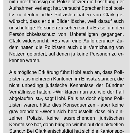
mit un­recht­mäs­sig ein Po­li­zei­of­fi­zier die Lö­schung der
Auf­nah­men ver­langt hat, ver­sucht Spre­cher Ho­bi po­si­
tiv zu deu­ten: «Die Po­li­zis­ten ha­ben von Clark ge­
wünscht, dass er die Bil­der lö­sche, weil dar­auf auch
un­schul­di­ge Per­so­nen zu se­hen sind.» Es sei um den
Per­sön­lich­keits­schutz von Un­be­tei­lig­ten ge­gan­gen.
Clark wi­der­spricht: «Es war ei­ne Auf­for­de­rung.» Zu­
dem hät­ten die Po­li­zis­ten auch die Ver­nich­tung von
No­ti­zen ge­for­dert, auf de­nen ja kei­ne Per­so­nen zu er­
ken­nen wa­ren.
Als mög­li­che Er­klä­rung führt Ho­bi auch an, dass Po­li­
zis­ten aus meh­re­ren Kan­to­nen im Ein­satz stan­den, die
nicht un­be­dingt ju­ris­ti­sche Kennt­nis­se der Bünd­ner
Ver­hält­nis­se hat­ten. «Wir klä­ren nun ab, wie der Fall
ab­ge­lau­fen ist», sagt Ho­bi. Falls es doch ei­ge­ne Po­li­
zis­ten wa­ren, hät­te dies Kon­se­quen­zen - aber kei­ne
gra­vie­ren­den: «Wenn sich her­aus­stellt, dass ein ein­
zel­ner Po­li­zist kei­ne aus­rei­chen­den ju­ris­ti­schen
Kennt­nis­se hat, dann brin­gen wir ihn auf den ak­tu­el­len
Stand.» Bei Clark ent­schul­digt hat sich die Kan­tons­po­