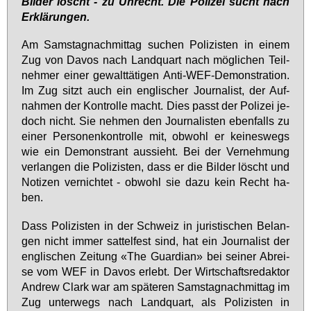
Bil­der löscht - zu Un­recht. Die Po­li­zei sucht nach
Er­klä­run­gen.
Am Sams­tag­nach­mit­tag su­chen Po­li­zis­ten in ei­nem
Zug von Da­vos nach Land­quart nach mög­li­chen Teil­
neh­mer ei­ner ge­walt­tä­ti­gen An­ti-WEF-De­mons­tra­ti­on.
Im Zug sitzt auch ein eng­li­scher Jour­na­list, der Auf­
nah­men der Kon­trol­le macht. Dies passt der Po­li­zei je­
doch nicht. Sie neh­men den Jour­na­lis­ten eben­falls zu
ei­ner Per­so­nen­kon­trol­le mit, ob­wohl er kei­nes­wegs
wie ein De­mons­trant aus­sieht. Bei der Ver­neh­mung
ver­lan­gen die Po­li­zis­ten, dass er die Bil­der löscht und
No­ti­zen ver­nich­tet - ob­wohl sie da­zu kein Recht ha­
ben.
Dass Po­li­zis­ten in der Schweiz in ju­ris­ti­schen Be­lan­
gen nicht im­mer sat­tel­fest sind, hat ein Jour­na­list der
eng­li­schen Zei­tung «The Guar­di­an» bei sei­ner Ab­rei­
se vom WEF in Da­vos er­lebt. Der Wirt­schafts­re­dak­tor
An­d­rew Clark war am spä­te­ren Sams­tag­nach­mit­tag im
Zug un­ter­wegs nach Land­quart, als Po­li­zis­ten in