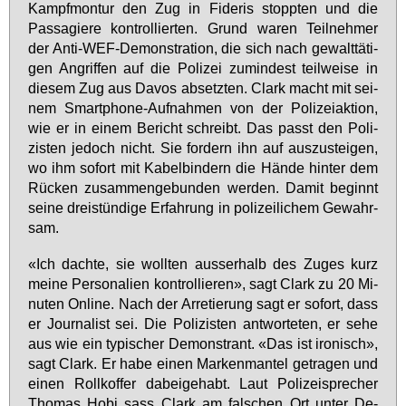
Kampf­mon­tur den Zug in Fi­de­ris stopp­ten und die
Pas­sa­gie­re kon­trol­lier­ten. Grund wa­ren Teil­neh­mer
der An­ti-WEF-De­mons­tra­ti­on, die sich nach ge­walt­tä­ti­
gen An­grif­fen auf die Po­li­zei zu­min­dest teil­wei­se in
die­sem Zug aus Da­vos ab­setz­ten. Clark macht mit sei­
nem Smart­pho­ne-Auf­nah­men von der Po­li­zei­ak­ti­on,
wie er in ei­nem Be­richt schreibt. Das passt den Po­li­
zis­ten je­doch nicht. Sie for­dern ihn auf aus­zu­stei­gen,
wo ihm so­fort mit Ka­bel­bin­dern die Hän­de hin­ter dem
Rü­cken zu­sam­men­ge­bun­den wer­den. Da­mit be­ginnt
sei­ne drei­stün­di­ge Er­fah­rung in po­li­zei­li­chem Ge­wahr­
sam.
«Ich dach­te, sie woll­ten aus­ser­halb des Zu­ges kurz
mei­ne Per­so­na­li­en kon­trol­lie­ren», sagt Clark zu 20 Mi­
nu­ten On­line. Nach der Ar­re­tie­rung sagt er so­fort, dass
er Jour­na­list sei. Die Po­li­zis­ten ant­wor­te­ten, er se­he
aus wie ein ty­pi­scher De­mons­trant. «Das ist iro­nisch»,
sagt Clark. Er ha­be ei­nen Mar­ken­man­tel ge­tra­gen und
ei­nen Roll­kof­fer da­bei­ge­habt. Laut Po­li­zei­spre­cher
Tho­mas Ho­bi sass Clark am fal­schen Ort un­ter De­