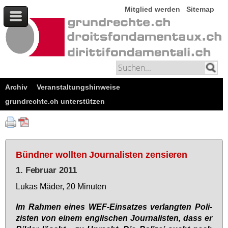
Mitglied werden
Sitemap
Archiv
Veranstaltungshinweise
grundrechte.ch unterstützen
Bündner wollten Journalisten zensieren
1. Februar 2011
Lu­kas Mä­der, 20 Mi­nu­ten
Im Rah­men ei­nes WEF-Ein­sat­zes ver­lang­ten Po­li­
zis­ten von ei­nem eng­li­schen Jour­na­lis­ten, dass er