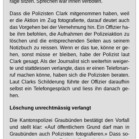
ra­ge sit­zen. Spre­chen war ih­nen ver­bo­ten.
Dass die Po­li­zis­ten Clark mit­ge­nom­men ha­ben, weil
er die Ak­ti­on im Zug fo­to­gra­fier­te, dar­auf deu­tet auch
das Vor­ge­hen bei der Ver­neh­mung hin. Ein Of­fi­zier ha­
be ihm be­foh­len, die Auf­nah­men der Po­li­zei­ak­ti­on zu
lö­schen und die ent­spre­chen­den Sei­ten aus sei­nem
No­tiz­buch zu reis­sen. Wenn er das tue, kön­ne er ge­
hen, sonst müs­se er blei­ben, ha­be der Po­li­zist laut
Clark ge­sagt. Als der Jour­na­list sich wei­ter­hin wei­ger­
te und statt­des­sen ver­lang­te, dass er ei­nen Te­le­fon­an­
ruf ma­chen kön­ne, ha­ben sich die Po­li­zis­ten be­ra­ten.
Laut Clarks Schil­de­rung führ­te der Of­fi­zier dar­auf­hin
selbst ein Te­le­fon­ge­spräch und liess ihn da­nach ge­
hen.
Lö­schung un­recht­mäs­sig ver­langt
Die Kan­tons­po­li­zei Grau­bün­den be­stä­tigt den Vor­fall
und stellt klar: «Auf öf­fent­li­chem Grund darf man in
Grau­bün­den auch Po­li­zis­ten fo­to­gra­fie­ren.» Dass so­