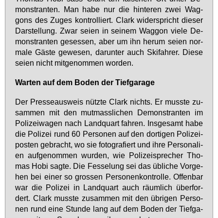
mons­tran­ten. Man ha­be nur die hin­te­ren zwei Wag­
gons des Zu­ges kon­trol­liert. Clark wi­der­spricht die­ser
Dar­stel­lung. Zwar sei­en in sei­nem Wag­gon vie­le De­
mons­tran­ten ge­ses­sen, aber um ihn her­um sei­en nor­
ma­le Gäs­te ge­we­sen, dar­un­ter auch Ski­fah­rer. Die­se
sei­en nicht mit­ge­nom­men wor­den.
War­ten auf dem Bo­den der Tief­ga­ra­ge
Der Pres­se­aus­weis nütz­te Clark nichts. Er muss­te zu­
sam­men mit den mut­mass­li­chen De­mons­tran­ten im
Po­li­zei­wa­gen nach Land­quart fah­ren. Ins­ge­samt ha­be
die Po­li­zei rund 60 Per­so­nen auf den dor­ti­gen Po­li­zei­
pos­ten ge­bracht, wo sie fo­to­gra­fiert und ih­re Per­so­na­li­
en auf­ge­nom­men wur­den, wie Po­li­zei­spre­cher Tho­
mas Ho­bi sag­te. Die Fes­se­lung sei das üb­li­che Vor­ge­
hen bei ei­ner so gros­sen Per­so­nen­kon­trol­le. Of­fen­bar
war die Po­li­zei in Land­quart auch räum­lich über­for­
dert. Clark muss­te zu­sam­men mit den üb­ri­gen Per­so­
nen rund ei­ne Stun­de lang auf dem Bo­den der Tief­ga­