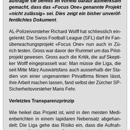
auf­trag­te sie be­reits im Vor­feld dar­auf auf­merk­sam
ge­macht, dass das «Fo­cus One» ge­nann­te Pro­jekt
«nicht zu­läs­sig» sei. Dies zeigt ein bis­her un­ver­öf­
fent­lich­tes Do­ku­ment
.
AL-Po­li­zei­vor­ste­her Ri­chard Wolff hat schliess­lich ein­
ge­lenkt: Die Swiss Foot­ball Le­ague (SFL) darf ihr Fan­
über­wa­chungs­pro­jekt «Fo­cus One» nun auch in Zü­
rich tes­ten. Gross war da­vor der Rum­mel um das Pi­lot­
pro­jekt ge­we­sen. Gross auch die Kri­tik, die auf Skep­ti­
ker Wolff ein­ge­pras­selt war: Man müs­se die Li­ga, die
seit Mit­te März Aus­wärts­fans auch aus­ser­halb der Sta­
di­en von ei­ner un­ge­nann­ten Pri­vat­fir­ma fil­men lässt,
ih­re Ar­beit ma­chen las­sen, fand selbst der Zür­cher SP-
Si­cher­heits­vor­ste­her Ma­rio Fehr.
Ver­letz­tes Trans­pa­renz­prin­zip
Wie hei­kel das Pro­jekt ist, wird in den meis­ten Me­di­
en­be­rich­ten in ei­nem la­pi­da­ren Ne­ben­satz ab­ge­han­
delt: Die Li­ga ge­he das Ri­si­ko ein, dass die Auf­nah­