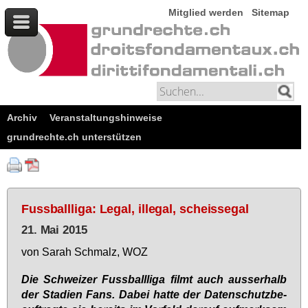
Mitglied werden
Sitemap
Archiv
Veranstaltungshinweise
grundrechte.ch unterstützen
Fussballliga: Legal, illegal, scheissegal
21. Mai 2015
von Sa­rah Schmalz, WOZ
Die Schwei­zer Fuss­ball­li­ga filmt auch aus­ser­halb
der Sta­di­en Fans. Da­bei hat­te der Da­ten­schutz­be­