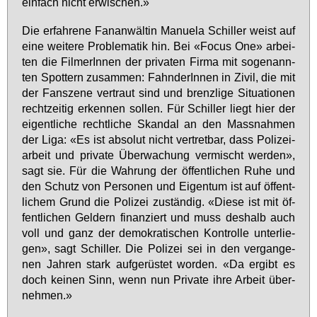
ein­fach nicht er­wi­schen.»
Die er­fah­re­ne Fan­an­wäl­tin Ma­nue­la Schil­ler weist auf
ei­ne wei­te­re Pro­ble­ma­tik hin. Bei «Fo­cus One» ar­bei­
ten die Fil­me­rIn­nen der pri­va­ten Fir­ma mit so­ge­nann­
ten Spot­tern zu­sam­men: Fahn­de­rIn­nen in Zi­vil, die mit
der Fan­sze­ne ver­traut sind und brenz­li­ge Si­tua­tio­nen
recht­zei­tig er­ken­nen sol­len. Für Schil­ler liegt hier der
ei­gent­li­che recht­li­che Skan­dal an den Mass­nah­men
der Li­ga: «Es ist ab­so­lut nicht ver­tret­bar, dass Po­li­zei­
ar­beit und pri­va­te Über­wa­chung ver­mischt wer­den»,
sagt sie. Für die Wah­rung der öf­fent­li­chen Ru­he und
den Schutz von Per­so­nen und Ei­gen­tum ist auf öf­fent­
li­chem Grund die Po­li­zei zu­stän­dig. «Die­se ist mit öf­
fent­li­chen Gel­dern fi­nan­ziert und muss des­halb auch
voll und ganz der de­mo­kra­ti­schen Kon­trol­le un­ter­lie­
gen», sagt Schil­ler. Die Po­li­zei sei in den ver­gan­ge­
nen Jah­ren stark auf­ge­rüs­tet wor­den. «Da er­gibt es
doch kei­nen Sinn, wenn nun Pri­va­te ih­re Ar­beit über­
neh­men.»