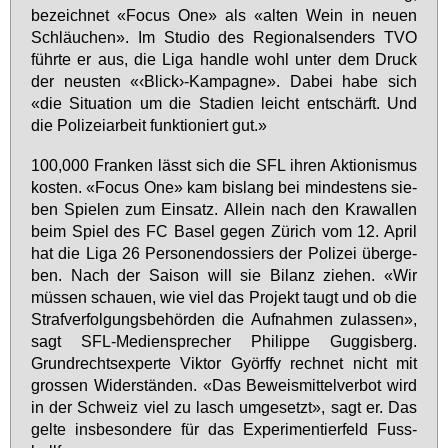
be­zeich­net «Fo­cus One» als «al­ten Wein in neu­en
Schläu­chen». Im Stu­dio des Re­gio­nal­sen­ders TVO
führ­te er aus, die Li­ga hand­le wohl un­ter dem Druck
der neus­ten «‹Blick›-Kam­pa­gne». Da­bei ha­be sich
«die Si­tua­ti­on um die Sta­di­en leicht ent­schärft. Und
die Po­li­zei­ar­beit funk­tio­niert gut.»
100,000 Fran­ken lässt sich die SFL ih­ren Ak­tio­nis­mus
kos­ten. «Fo­cus One» kam bis­lang bei min­des­tens sie­
ben Spie­len zum Ein­satz. Al­lein nach den Kra­wal­len
beim Spiel des FC Ba­sel ge­gen Zü­rich vom 12. April
hat die Li­ga 26 Per­so­nen­dos­siers der Po­li­zei über­ge­
ben. Nach der Sai­son will sie Bi­lanz zie­hen. «Wir
müs­sen schau­en, wie viel das Pro­jekt taugt und ob die
Straf­ver­fol­gungs­be­hör­den die Auf­nah­men zu­las­sen»,
sagt SFL-Me­di­en­spre­cher Phil­ip­pe Gug­gis­berg.
Grund­rechts­ex­per­te Vik­tor Györf­fy rech­net nicht mit
gros­sen Wi­der­stän­den. «Das Be­weis­mit­tel­ver­bot wird
in der Schweiz viel zu lasch um­ge­setzt», sagt er. Das
gel­te ins­be­son­de­re für das Ex­pe­ri­men­tier­feld Fuss­