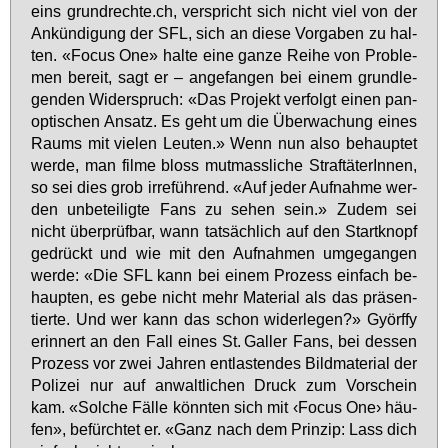
eins grund­rech­te.ch, ver­spricht sich nicht viel von der
An­kün­di­gung der SFL, sich an die­se Vor­ga­ben zu hal­
ten. «Fo­cus One» hal­te ei­ne gan­ze Rei­he von Pro­ble­
men be­reit, sagt er – an­ge­fan­gen bei ei­nem grund­le­
gen­den Wi­der­spruch: «Das Pro­jekt ver­folgt ei­nen pan­
op­ti­schen An­satz. Es geht um die Über­wa­chung ei­nes
Raums mit vie­len Leu­ten.» Wenn nun al­so be­haup­tet
wer­de, man fil­me bloss mut­mass­li­che Straf­tä­te­rIn­nen,
so sei dies grob ir­re­füh­rend. «Auf je­der Auf­nah­me wer­
den un­be­tei­lig­te Fans zu se­hen sein.» Zu­dem sei
nicht über­prüf­bar, wann tat­säch­lich auf den Start­knopf
ge­drückt und wie mit den Auf­nah­men um­ge­gan­gen
wer­de: «Die SFL kann bei ei­nem Pro­zess ein­fach be­
haup­ten, es ge­be nicht mehr Ma­te­ri­al als das prä­sen­
tier­te. Und wer kann das schon wi­der­le­gen?» Györf­fy
er­in­nert an den Fall ei­nes St. Gal­ler Fans, bei des­sen
Pro­zess vor zwei Jah­ren ent­las­ten­des Bild­ma­te­ri­al der
Po­li­zei nur auf an­walt­li­chen Druck zum Vor­schein
kam. «Sol­che Fäl­le könn­ten sich mit ‹Fo­cus One› häu­
fen», be­fürch­tet er. «Ganz nach dem Prin­zip: Lass dich