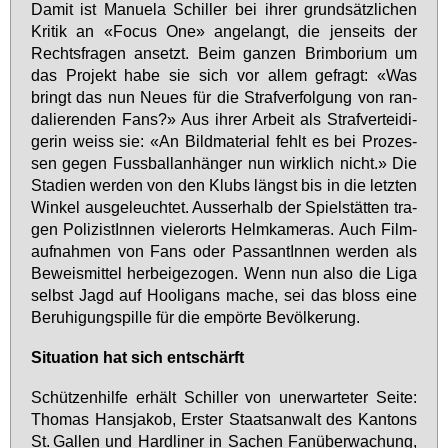
Da­mit ist Ma­nue­la Schil­ler bei ih­rer grund­sätz­li­chen
Kri­tik an «Fo­cus One» an­ge­langt, die jen­seits der
Rechts­fra­gen an­setzt. Beim gan­zen Brim­bo­ri­um um
das Pro­jekt ha­be sie sich vor al­lem ge­fragt: «Was
bringt das nun Neu­es für die Straf­ver­fol­gung von ran­
da­lie­ren­den Fans?» Aus ih­rer Ar­beit als Straf­ver­tei­di­
ge­rin weiss sie: «An Bild­ma­te­ri­al fehlt es bei Pro­zes­
sen ge­gen Fuss­ball­an­hän­ger nun wirk­lich nicht.» Die
Sta­di­en wer­den von den Klubs längst bis in die letz­ten
Win­kel aus­ge­leuch­tet. Aus­ser­halb der Spiel­stät­ten tra­
gen Po­li­zis­tIn­nen vie­ler­orts Helm­ka­me­ras. Auch Film­
auf­nah­men von Fans oder Pas­san­tIn­nen wer­den als
Be­weis­mit­tel her­bei­ge­zo­gen. Wenn nun al­so die Li­ga
selbst Jagd auf Hoo­li­gans ma­che, sei das bloss ei­ne
Be­ru­hi­gungs­pil­le für die em­pör­te Be­völ­ke­rung.
Si­tua­ti­on hat sich ent­schärft
Schüt­zen­hil­fe er­hält Schil­ler von un­er­war­te­ter Sei­te:
Tho­mas Hans­ja­kob, Ers­ter Staats­an­walt des Kan­tons
St. Gal­len und Hard­li­ner in Sa­chen Fan­über­wa­chung,