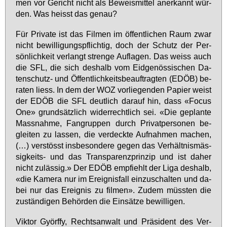
men vor Ge­richt nicht als Be­weis­mit­tel an­er­kannt wür­
den. Was heisst das ge­nau?
Für Pri­va­te ist das Fil­men im öf­fent­li­chen Raum zwar
nicht be­wil­li­gungs­pflich­tig, doch der Schutz der Per­
sön­lich­keit ver­langt stren­ge Auf­la­gen. Das weiss auch
die SFL, die sich des­halb vom Eid­ge­nös­si­schen Da­
ten­schutz- und Öf­fent­lich­keits­be­auf­trag­ten (EDÖB) be­
ra­ten liess. In dem der WOZ vor­lie­gen­den Pa­pier weist
der EDÖB die SFL deut­lich dar­auf hin, dass «Fo­cus
One» grund­sätz­lich wi­der­recht­lich sei. «Die ge­plan­te
Mass­nah­me, Fan­grup­pen durch Pri­vat­per­so­nen be­
glei­ten zu las­sen, die ver­deck­te Auf­nah­men ma­chen,
(…) ver­stösst ins­be­son­de­re ge­gen das Ver­hält­nis­mäs­
sig­keits- und das Trans­pa­renz­prin­zip und ist da­her
nicht zu­läs­sig.» Der EDÖB emp­fiehlt der Li­ga des­halb,
«die Ka­me­ra nur im Er­eig­nis­fall ein­zu­schal­ten und da­
bei nur das Er­eig­nis zu fil­men». Zu­dem müss­ten die
zu­stän­di­gen Be­hör­den die Ein­sät­ze be­wil­li­gen.
Vik­tor Györf­fy, Rechts­an­walt und Prä­si­dent des Ver­