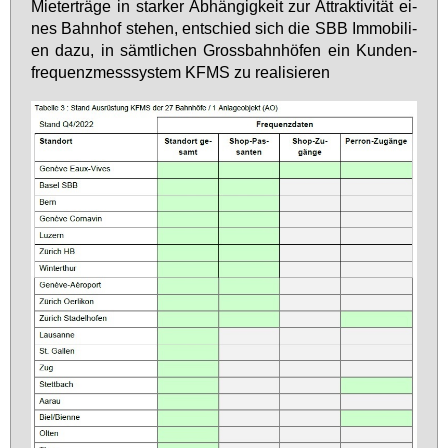
Miet­erträ­ge in star­ker Ab­hän­gig­keit zur At­trak­ti­vi­tät ei­
nes Bahn­hof ste­hen, ent­schied sich die SBB Im­mo­bi­li­
en da­zu, in sämt­li­chen Gross­bahn­hö­fen ein Kun­den­
fre­quenz­mess­sys­tem KFMS zu rea­li­sie­ren