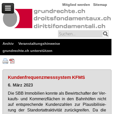
Mitglied werden
Sitemap
Archiv
Veranstaltungshinweise
grundrechte.ch unterstützen
Kundenfrequenzmesssystem KFMS
6. März 2023
Die SBB Im­mo­bi­li­en konn­te als Be­wirt­schaf­ter der Ver­
kaufs- und Kom­merz­flä­chen in den Bahn­hö­fen nicht
auf ent­spre­chen­de Kun­den­zah­len zur Plau­si­bi­li­sie­
rung der Stand­ort­at­trak­ti­vi­tät zu­rück­grei­fen. Da die