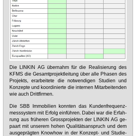
Die LIN­KIN AG über­nahm für die Rea­li­sie­rung des
KFMS die Ge­samt­pro­jekt­lei­tung über al­le Pha­sen des
Pro­jekts, er­ar­bei­te­te die not­wen­di­gen Stu­di­en und
Kon­zep­te und ko­or­di­nier­te die in­ter­nen Mit­ar­bei­ten­den
wie auch Dritt­fir­men.
Die SBB Im­mo­bi­li­en konn­ten das Kun­den­fre­quenz­
mess­sys­tem mit Er­folg ein­füh­ren. Da­bei war die Er­fah­
rung aus frü­he­ren Gross­pro­jek­ten der LIN­KIN AG ge­
paart mit un­se­rem ho­hen Qua­li­täts­an­spruch und dem
aus­ge­präg­ten Know­how in der Kon­zept- und Stu­di­e­